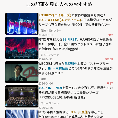
この記事を見た人へのおすすめ
KO1KEYZ(コイキーズ)
の世界お披露目も間近！
JO1
、
&TEAM(エンティーム)
...日本発グローバルグ
ループも存在感を放つ「KCON」での熱狂的なファ
ンダム
韓流・海外スター
2026.07.18
2
結成5年を迎える
BE:FIRST
、6人6様の想いが込めら
れた「夢中」他、全18曲のセットリストに魅了され
る伝統の「MTV Unplugged」
ミュージシャン
2026.04.21
108
WBC取材も行った
亀梨和也
主演の「ストーブリー
グ」、
INI・木村柾哉
との"兄弟"のドラマにも注目が
集まる背景とは？
俳優
2026.04.06
57
JO1
・
INI
・
ME:I
を輩出してきた"日プ"、世界からの
熱視線が集まる初物尽くしの最新シリーズ
「PRODUCE 101 JAPAN 新世界」
ミュージシャン
2026.03.26
結成7年目！飛躍する
JO1
、
川尻蓮
を中心とし
た"Fortissimo Jo.1"で成熟ぶりを見せつけた