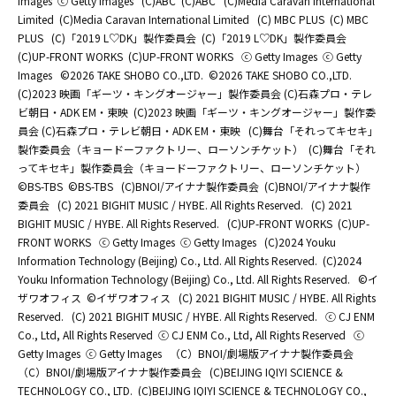
Images
ⓒ Getty Images
(C)ABC
(C)ABC
(C)Media Caravan International
Limited
(C)Media Caravan International Limited
(C) MBC PLUS
(C) MBC
PLUS
(C)「2019 L♡DK」製作委員会
(C)「2019 L♡DK」製作委員会
(C)UP-FRONT WORKS
(C)UP-FRONT WORKS
ⓒ Getty Images
ⓒ Getty
Images
©2026 TAKE SHOBO CO.,LTD.
©2026 TAKE SHOBO CO.,LTD.
(C)2023 映画「ギーツ・キングオージャー」製作委員会 (C)石森プロ・テレ
ビ朝日・ADK EM・東映
(C)2023 映画「ギーツ・キングオージャー」製作委
員会 (C)石森プロ・テレビ朝日・ADK EM・東映
(C)舞台「それってキセキ」
製作委員会（キョードーファクトリー、ローソンチケット）
(C)舞台「それ
ってキセキ」製作委員会（キョードーファクトリー、ローソンチケット）
©BS-TBS
©BS-TBS
(C)BNOI/アイナナ製作委員会
(C)BNOI/アイナナ製作
委員会
(C) 2021 BIGHIT MUSIC / HYBE. All Rights Reserved.
(C) 2021
BIGHIT MUSIC / HYBE. All Rights Reserved.
(C)UP-FRONT WORKS
(C)UP-
FRONT WORKS
ⓒ Getty Images
ⓒ Getty Images
(C)2024 Youku
Information Technology (Beijing) Co., Ltd. All Rights Reserved.
(C)2024
Youku Information Technology (Beijing) Co., Ltd. All Rights Reserved.
©イ
ザワオフィス
©イザワオフィス
(C) 2021 BIGHIT MUSIC / HYBE. All Rights
Reserved.
(C) 2021 BIGHIT MUSIC / HYBE. All Rights Reserved.
ⓒ CJ ENM
Co., Ltd, All Rights Reserved
ⓒ CJ ENM Co., Ltd, All Rights Reserved
ⓒ
Getty Images
ⓒ Getty Images
（C）BNOI/劇場版アイナナ製作委員会
（C）BNOI/劇場版アイナナ製作委員会
(C)BEIJING IQIYI SCIENCE &
TECHNOLOGY CO., LTD.
(C)BEIJING IQIYI SCIENCE & TECHNOLOGY CO.,