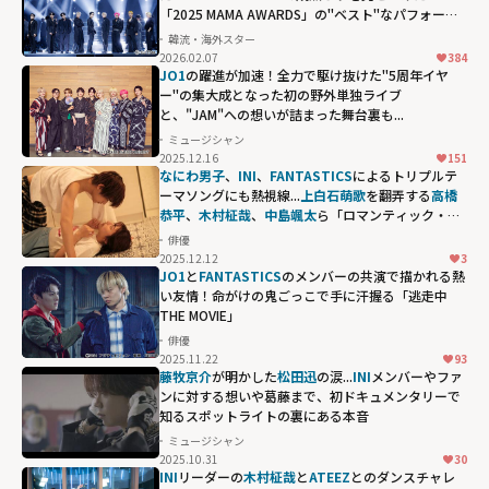
「2025 MAMA AWARDS」の"ベスト"なパフォーマ
ンス
韓流・海外スター
2026.02.07
384
JO1
の躍進が加速！全力で駆け抜けた"5周年イヤ
ー"の集大成となった初の野外単独ライブ
と、"JAM"への想いが詰まった舞台裏も...
ミュージシャン
2025.12.16
151
なにわ男子
、
INI
、
FANTASTICS
によるトリプルテ
ーマソングにも熱視線...
上白石萌歌
を翻弄する
高橋
恭平
、
木村柾哉
、
中島颯太
ら「ロマンティック・キ
ラー」に参戦する豪華すぎる面々
俳優
2025.12.12
3
JO1
と
FANTASTICS
のメンバーの共演で描かれる熱
い友情！命がけの鬼ごっこで手に汗握る「逃走中
THE MOVIE」
俳優
2025.11.22
93
藤牧京介
が明かした
松田迅
の涙...
INI
メンバーやファ
ンに対する想いや葛藤まで、初ドキュメンタリーで
知るスポットライトの裏にある本音
ミュージシャン
2025.10.31
30
INI
リーダーの
木村柾哉
と
ATEEZ
とのダンスチャレ