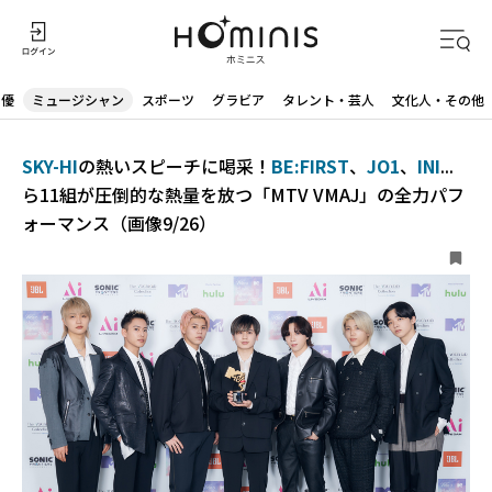
声優
ミュージシャン
スポーツ
グラビア
タレント・芸人
文化人・その他
SKY-HI
の熱いスピーチに喝采！
BE:FIRST
、
JO1
、
INI
...
ら11組が圧倒的な熱量を放つ「MTV VMAJ」の全力パフ
ォーマンス（画像9/26）