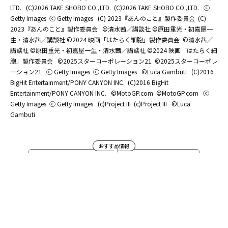
LTD.
(C)2026 TAKE SHOBO CO.,LTD.
(C)2026 TAKE SHOBO CO.,LTD.
ⓒ
Getty Images
ⓒ Getty Images
(C) 2023『あんのこと』製作委員会
(C)
2023『あんのこと』製作委員会
©清水茜／講談社 ©原田重光・初嘉屋一
生・清水茜／講談社 ©2024 映画「はたらく細胞」製作委員会
©清水茜／
講談社 ©原田重光・初嘉屋一生・清水茜／講談社 ©2024 映画「はたらく細
胞」製作委員会
©2025スターコーポレーション21
©2025スターコーポレ
ーション21
ⓒ Getty Images
ⓒ Getty Images
©Luca Gambuti
(C)2016
BigHit Entertainment/PONY CANYON INC.
(C)2016 BigHit
Entertainment/PONY CANYON INC.
©MotoGP.com
©MotoGP.com
ⓒ
Getty Images
ⓒ Getty Images
(c)Project III
(c)Project III
©Luca
Gambuti
おすすめ情報