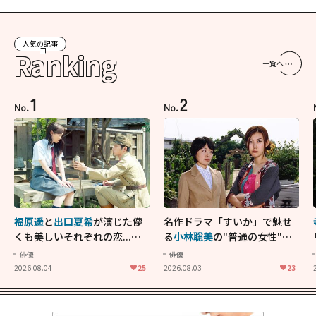
人気の記事
Ranking
一覧へ
1
2
No.
No.
福原遥
と
出口夏希
が演じた儚
名作ドラマ「すいか」で魅せ
くも美しいそれぞれの恋...生
る
小林聡美
の"普通の女性"が
きることの尊さを教えてくれ
大人に刺さる...映画「かもめ
俳優
俳優
た映画「あの花が咲く丘で、
食堂」にも通じる静かな芝居
2026.08.04
25
2026.08.03
23
君とまた出会えたら。」