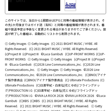
このサイトでは、当日から1週間分はEPGと同等の番組情報が表示され、そ
の先1か月後まではガイド誌（有料）と同等の番組情報が表示されます。番
組や放送予定は予告なく変更される場合がありますのでご了承ください。放
送が終了した番組は、自動的にリストから削除されます。
ⓒ Getty Images
ⓒ Getty Images
(C) 2021 BIGHIT MUSIC / HYBE. All
Rights Reserved.
(C) 2021 BIGHIT MUSIC / HYBE. All Rights Reserved.
(c)Project III
(c)Project III
©Luca Gambuti
(C)UP-FRONT WORKS
(C)UP-
FRONT WORKS
ⓒ Getty Images
ⓒ Getty Images
(c)Project III
(c)Project
III
©Luca Gambuti
(C)2026 Line Communications.,Inc.
(C)2026 Line
Communications.,Inc.
ⓒ Getty Images
ⓒ Getty Images
©2026 Line
Communications.,Inc.
©2026 Line Communications.,Inc.
(C)BNOI/アイナ
ナ製作委員会
(C)BNOI/アイナナ製作委員会
(C) Ultimate Productions
(C)
Ultimate Productions
(C)日渡早紀・白泉社(花とゆめ)/フライングドッ
グ/PRODUCTION I.G
(C)日渡早紀・白泉社(花とゆめ)/フライングドッ
グ/PRODUCTION I.G
©️VIVA LA ROCK 2026
©️VIVA LA ROCK 2026
©Luca
Gambuti
(C)KBS
(C)KBS
(C) 2021 BIGHIT MUSIC / HYBE. All Rights
Reserved.
(C) 2021 BIGHIT MUSIC / HYBE. All Rights Reserved.
ⓒ Getty