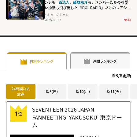
ンジも...
西洸人
、
藤牧京介
ら、メンバーたちの可愛
い扮装も飛び出した「IDOL RADIO」だけのレアショ
ット
ミュージシャン
2025.09.12
43
週間ランキング
日別ランキング
※
8/8
更新
24時間以内
8/9(日)
8/10(月)
8/11(火)
放送
SEVENTEEN 2026 JAPAN
1
位
FANMEETING 'YAKUSOKU' 東京ドー
ム