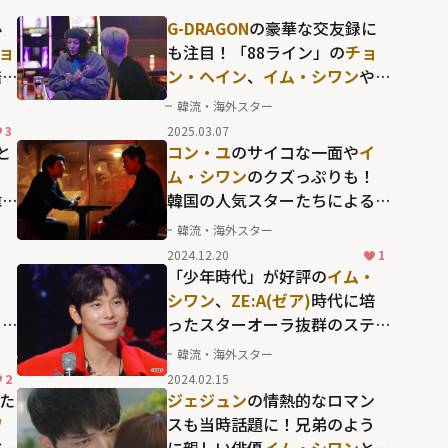
必
G-DRAGON
の豪華な交友録に
ョ
も注目！「88ライン」の
チョ
酷
ン・ヘイン
、
イム・シワン
や
イ
SEVENTEEN・BSS
らと共に音
韓流・海外スター
楽を作り上げる「Good Day」
3
2025.03.07
と
コン・ユ
のサイコな一面や
イ
メ
ム・シワン
のクズっぷりも！
韓
韓国の人気スターたちによる
濃密な人間模様に魅せられる
韓流・海外スター
「イカゲーム」シーズン2の深
2024.12.20
1
化
ュ
「少年時代」が好評の
イム・
ソ
シワン
、
ZE:A(ゼア)
時代に培
ョ
ったスターオーラ抜群のステ
象
ージパフォーマンス
韓流・海外スター
S」
2
2024.02.15
た
ジェジュン
の情熱的なロマン
ワ
スも当時話題に！兄弟のよう
ア
に親しい俳優
イム・シワン
と