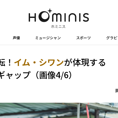
声優
ミュージシャン
スポーツ
グラビ
転！
イム・シワン
が体現する
ャップ（画像4/6）