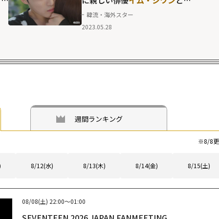
ラ
の「10年来の友情」
韓流・海外スター
2023.05.28
週間ランキング
※
8/8
更
)
8/12(水)
8/13(木)
8/14(金)
8/15(土)
08/08(土)
22:00～01:00
SEVENTEEN 2026 JAPAN FANMEETING