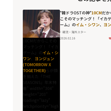
"韓ドラOSTの神"
10CM
だか
こそのマッチング！「イカ
ーム」の
イム・シワン
、
ヨ
ジュン(TOMORROW X
韓流・海外スター
TOGETHER)
らが顔を揃えた
2026.02.16
10CMだからこその
「THE SEASONS」年末特
マッチング！「イカ
ゲーム」の
イム・シ
ワン
、
ヨンジュン
(TOMORROW X
TOGETHER)
らが顔
を揃えた「THE
SEASONS」年末特
番" width="304"
height="203"
loading="lazy"
fetchpriority="high