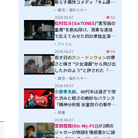
散らす痛快コメディ「キム課長
とソ理事～Bravo! Your Life
韓流・海外スター
～」
2026.08.07
11
松村北斗(SixTONES)
"実写版の
重責"を跳ね除け、見事な演技
で応えてみせた初の単独主演映
画「秒速5センチメートル」
アイドル
2026.08.07
16
若き日の
カン・ドンウォン
の儚
さと輝き "少女漫画"から飛び出
したかのよう"と評された「オ
オカミの誘惑」
韓流・海外スター
2026.08.07
小泉孝太郎
、40代半ば過ぎで得
た渋みと軽さの絶妙なバランス
「精神分析医 氷室想介の事件簿
３」で見せる進化
俳優
2026.08.07
宮田俊哉(Kis-My-Ft2)
が2頭の
ジャガーの物語を情感豊かに語