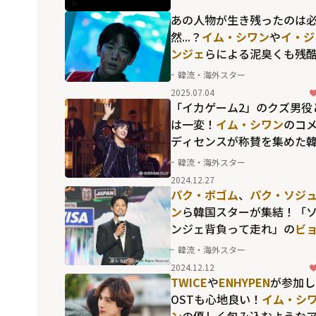
">
あの人物が生き残ったのは
然...？
イム・シワン
や
イ・ジ
ンジェ
らによる泥臭くも残
な人間ドラマが際立った「
韓流・海外スター
カゲーム」最終章の行方
2025.07.04
「イカゲーム2」のクズ男役
は一変！
イム・シワン
のコ
ディセンスが称賛を集めた
国版「SNL」のシーズン5
韓流・海外スター
2024.12.27
パク・ボゴム
、
パク・ソジ
ン
ら韓国スターが集結！「
ンジェ背負って走れ」の
ビ
ン・ウソク
のOST歌唱も印
韓流・海外スター
深い「2024 MAMA AWARD
2024.12.12
の名場面
TWICE
や
ENHYPEN
が参加し
OSTも心地良い！
イム・シ
ン
の優しく包み込むような