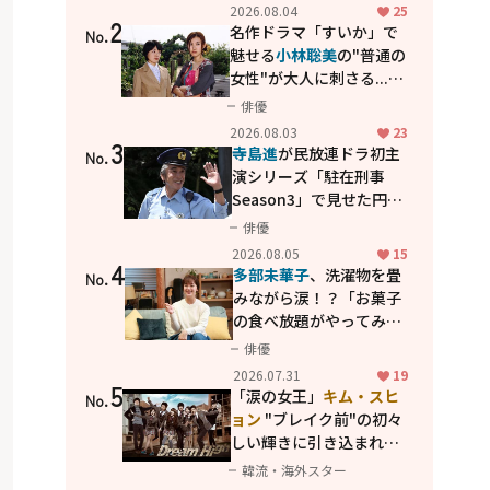
花が咲く丘で、君とまた出
2026.08.04
25
2
会えたら。」
名作ドラマ「すいか」で
No.
魅せる
小林聡美
の"普通の
女性"が大人に刺さる...映
画「かもめ食堂」にも通
俳優
じる静かな芝居
2026.08.03
23
3
寺島進
が民放連ドラ初主
No.
演シリーズ「駐在刑事
Season3」で見せた円熟
の演技
俳優
2026.08.05
15
4
多部未華子
、洗濯物を畳
No.
みながら涙！？「お菓子
の食べ放題がやってみた
い」ハンディファン4台の
俳優
暑さ対策も明かす
2026.07.31
19
5
「涙の女王」
キム・スヒ
No.
ョン
"ブレイク前"の初々
しい輝きに引き込まれ
る...
2PM テギョン
ら豪華
韓流・海外スター
共演の青春名作「ドリー