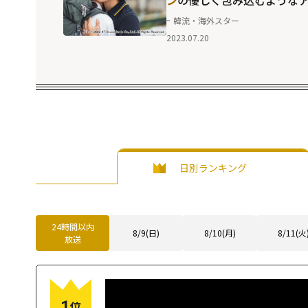
プローチに癒される大人の
韓流・海外スター
ブロマンス
2023.07.20
日別ランキング
24時間以内
8/9(日)
8/10(月)
8/11(火
放送
1
位