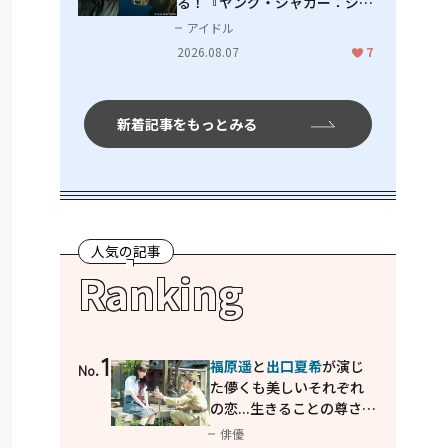
る！『ヤング・ジャガー：ジャ
ングル王への道』『ジャガーと
アイドル
ウミガメの物語：熱帯林の守護
2026.08.07
7
神』で見せるナレーションの妙
新着記事をもっとみる
人気の記事
Ranking
1
福原遥
と
出口夏希
が演じ
No.
た儚くも美しいそれぞれ
の恋...生きることの尊さを
教えてくれた映画「あの
俳優