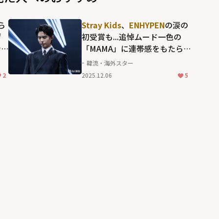
ら
Stray Kids
、
ENHYPEN
の涙の
ゲ
初受賞も...追悼ムード一色の
ン
「MAMA」に連帯感をもたら
した
パク・ボゴム
や
チョウ・
韓流・海外スター
ユンファ
らの言動に滲む、誠
2
2025.12.06
5
番
実な人間性