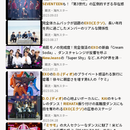
SEVENTEEN
も！「第3世代」の圧倒的すぎる存在感
韓流・海外スター
2023.09.03
完全体カムバックが話題の
EXO(エクソ)
、長い年月
を共に過ごしたメンバーのリアルな関係性
韓流・海外スター
2023.08.17
鳥肌モノの完成度！完全復活の
EXO
の新曲「Cream
Soda」、ダンスチャレンジが反響を呼ぶ
NewJeans
の「Super Shy」など...K-POP界を沸か
せるカムバック
韓流・海外スター
2023.07.21
EXO
の
D.O.(ディオ)
のプライベート感溢れる旅行に
密着！徐々に親密さを増す男6人の「ケミ」
韓流・海外スター
2023.05.26
D.O.(ディオ)
の心地よいボーカルに、
KAI
のキレキ
レのダンス！
RIEHATA
振り付けの高難度ダンスにも
目を奪われる
EXO(エクソ)
の圧巻のステージ
韓流・海外スター
2023.04.18
「
ミサモ
」の大人セクシーなダンスに魅了！米ビル