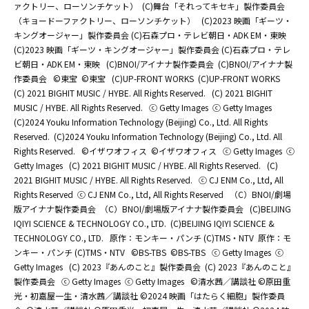
ァクトリー、ローソンチケット）
(C)舞台「それってキセキ」製作委員会
（キョードーファクトリー、ローソンチケット）
(C)2023 映画「ギーツ・
キングオージャー」製作委員会 (C)石森プロ・テレビ朝日・ADK EM・東映
(C)2023 映画「ギーツ・キングオージャー」製作委員会 (C)石森プロ・テレ
ビ朝日・ADK EM・東映
(C)BNOI/アイナナ製作委員会
(C)BNOI/アイナナ製
作委員会
©東宝
©東宝
(C)UP-FRONT WORKS
(C)UP-FRONT WORKS
(C) 2021 BIGHIT MUSIC / HYBE. All Rights Reserved.
(C) 2021 BIGHIT
MUSIC / HYBE. All Rights Reserved.
ⓒ Getty Images
ⓒ Getty Images
(C)2024 Youku Information Technology (Beijing) Co., Ltd. All Rights
Reserved.
(C)2024 Youku Information Technology (Beijing) Co., Ltd. All
Rights Reserved.
©イザワオフィス
©イザワオフィス
ⓒ Getty Images
ⓒ
Getty Images
(C) 2021 BIGHIT MUSIC / HYBE. All Rights Reserved.
(C)
2021 BIGHIT MUSIC / HYBE. All Rights Reserved.
ⓒ CJ ENM Co., Ltd, All
Rights Reserved
ⓒ CJ ENM Co., Ltd, All Rights Reserved
（C）BNOI/劇場
版アイナナ製作委員会
（C）BNOI/劇場版アイナナ製作委員会
(C)BEIJING
IQIYI SCIENCE & TECHNOLOGY CO., LTD.
(C)BEIJING IQIYI SCIENCE &
TECHNOLOGY CO., LTD.
原作：モンキー・パンチ (C)TMS・NTV
原作：モ
ンキー・パンチ (C)TMS・NTV
©BS-TBS
©BS-TBS
ⓒ Getty Images
ⓒ
Getty Images
(C) 2023『あんのこと』製作委員会
(C) 2023『あんのこと』
製作委員会
ⓒ Getty Images
ⓒ Getty Images
©清水茜／講談社 ©原田重
光・初嘉屋一生・清水茜／講談社 ©2024 映画「はたらく細胞」製作委員