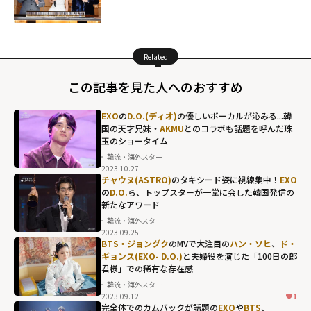
Related
この記事を見た人へのおすすめ
EXO
の
D.O.(ディオ)
の優しいボーカルが沁みる...韓
国の天才兄妹・
AKMU
とのコラボも話題を呼んだ珠
玉のショータイム
韓流・海外スター
2023.10.27
チャウヌ(ASTRO)
のタキシード姿に視線集中！
EXO
の
D.O.
ら、トップスターが一堂に会した韓国発信の
新たなアワード
韓流・海外スター
2023.09.25
BTS・ジョングク
のMVで大注目の
ハン・ソヒ
、
ド・
ギョンス(EXO- D.O.)
と夫婦役を演じた「100日の郎
君様」での稀有な存在感
韓流・海外スター
2023.09.12
1
完全体でのカムバックが話題の
EXO
や
BTS
、