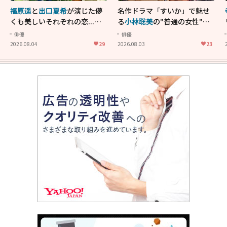
福原遥
と
出口夏希
が演じた儚
名作ドラマ「すいか」で魅せ
くも美しいそれぞれの恋...生
る
小林聡美
の"普通の女性"が
きることの尊さを教えてくれ
大人に刺さる...映画「かもめ
俳優
俳優
た映画「あの花が咲く丘で、
食堂」にも通じる静かな芝居
2026.08.04
29
2026.08.03
23
君とまた出会えたら。」