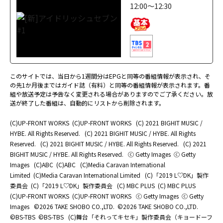
12:00～12:30
このサイトでは、当日から1週間分はEPGと同等の番組情報が表示され、そ
の先1か月後まではガイド誌（有料）と同等の番組情報が表示されます。番
組や放送予定は予告なく変更される場合がありますのでご了承ください。放
送が終了した番組は、自動的にリストから削除されます。
(C)UP-FRONT WORKS
(C)UP-FRONT WORKS
(C) 2021 BIGHIT MUSIC /
HYBE. All Rights Reserved.
(C) 2021 BIGHIT MUSIC / HYBE. All Rights
Reserved.
(C) 2021 BIGHIT MUSIC / HYBE. All Rights Reserved.
(C) 2021
BIGHIT MUSIC / HYBE. All Rights Reserved.
ⓒ Getty Images
ⓒ Getty
Images
(C)ABC
(C)ABC
(C)Media Caravan International
Limited
(C)Media Caravan International Limited
(C)「2019 L♡DK」製作
委員会
(C)「2019 L♡DK」製作委員会
(C) MBC PLUS
(C) MBC PLUS
(C)UP-FRONT WORKS
(C)UP-FRONT WORKS
ⓒ Getty Images
ⓒ Getty
Images
©2026 TAKE SHOBO CO.,LTD.
©2026 TAKE SHOBO CO.,LTD.
©BS-TBS
©BS-TBS
(C)舞台「それってキセキ」製作委員会（キョードーフ