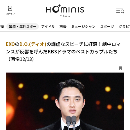
俳優
韓流・海外スター
アイドル
声優
ミュージシャン
スポーツ
グラビ
EXO
の
D.O.(ディオ)
の謙虚なスピーチに好感！劇中ロマ
ンスが反響を呼んだKBSドラマのベストカップルたち
（画像12/13）