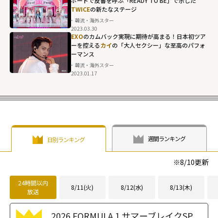
ボードで反響を呼ぶ「READY TO BE」で示した
TWICE
の新たなステージ
韓流・海外スター
2023.03.30
EXO
のカムバック実現に期待が高まる！日本初ツア
ーを控える
カイ
の「大人セクシー」な至高のパフォ
ーマンス
韓流・海外スター
2023.01.17
週間ランキング
日別ランキング
※
8/10
更新
24時間以内
8/11(火)
8/12(水)
8/13(木)
放送
2026 FORMULA 1 サマーブレイクSP