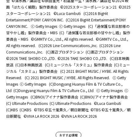
会
©清水茜／講談社 ©原田重光・初嘉屋一生・清水茜／講談社 ©2024 映
画「はたらく細胞」製作委員会
©2025スターコーポレーション21
©2025
スターコーポレーション21
©Luca Gambuti
(C)2016 BigHit
Entertainment/PONY CANYON INC.
(C)2016 BigHit Entertainment/PONY
CANYON INC.
ⓒ Getty Images
ⓒ Getty Images
(C)「過保護な若旦那様の
甘やかし婚」製作委員会・MBS
(C)「過保護な若旦那様の甘やかし婚」製作
委員会・MBS
©GMMTV Co., Ltd., All rights reserved.
©GMMTV Co., Ltd.,
All rights reserved.
(C)2026 Line Communications.,Inc.
(C)2026 Line
Communications.,Inc.
(C)渡辺プロダクション
(C)渡辺プロダクション
©2026 TAKE SHOBO CO.,LTD.
©2026 TAKE SHOBO CO.,LTD.
(C)日本映画
放送
(C)日本映画放送
(C)ミュージカル「スタミュ」製作委員会
(C)ミュー
ジカル「スタミュ」製作委員会
(C) 2021 BIGHIT MUSIC / HYBE. All Rights
Reserved.
(C) 2021 BIGHIT MUSIC / HYBE. All Rights Reserved.
ⓒ Getty
Images
ⓒ Getty Images
(C)Dongyang Huanyu Film & TV Culture Co.,
Ltd
(C)Dongyang Huanyu Film & TV Culture Co., Ltd
ⓒ Getty Images
ⓒ
Getty Images
(C)BNOI/アイナナ製作委員会
(C)BNOI/アイナナ製作委員会
(C) Ultimate Productions
(C) Ultimate Productions
©Luca Gambuti
(C)KBS
(C)KBS
©TBS ©五十嵐貴久／朝日新聞社
©TBS ©五十嵐貴久／朝
日新聞社
©️VIVA LA ROCK 2026
©️VIVA LA ROCK 2026
おすすめ情報