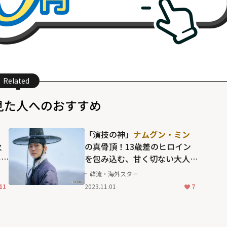
Related
見た人へのおすすめ
「演技の神」
ナムグン・ミン
火
の真骨頂！13歳差のヒロイン
キ
を包み込む、甘く切ない大人
r
の愛情表現
韓流・海外スター
11
2023.11.01
7