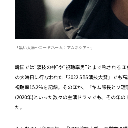
「黒い太陽～コードネーム：アムネシア～」
韓国では"演技の神"や"視聴率男"とまで称されるほ
の大晦日に行なわれた「2022 SBS演技大賞」でも高
視聴率15.2％を記録。そのほか、「キム課長とソ理事～Bra
(2020年)といった数々の主演ドラマでも、その
た。