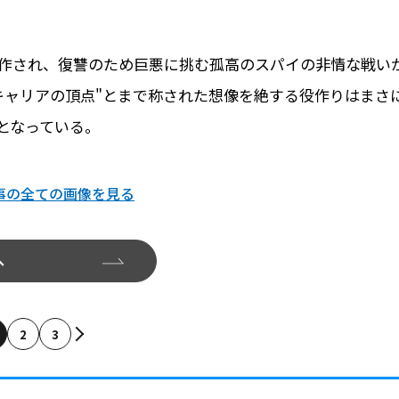
制作され、復讐のため巨悪に挑む孤高のスパイの非情な戦い
優キャリアの頂点"とまで称された想像を絶する役作りはまさ
となっている。
事の全ての画像を見る
へ
2
3