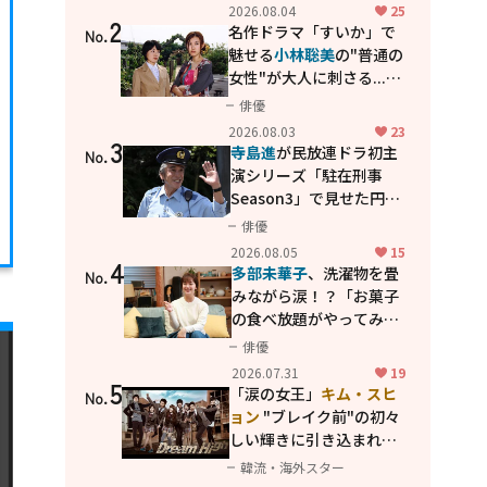
花が咲く丘で、君とまた出
2026.08.04
25
2
会えたら。」
名作ドラマ「すいか」で
No.
魅せる
小林聡美
の"普通の
女性"が大人に刺さる...映
画「かもめ食堂」にも通
俳優
じる静かな芝居
2026.08.03
23
3
寺島進
が民放連ドラ初主
No.
演シリーズ「駐在刑事
Season3」で見せた円熟
の演技
俳優
2026.08.05
15
4
多部未華子
、洗濯物を畳
No.
みながら涙！？「お菓子
の食べ放題がやってみた
い」ハンディファン4台の
俳優
暑さ対策も明かす
2026.07.31
19
5
「涙の女王」
キム・スヒ
No.
ョン
"ブレイク前"の初々
しい輝きに引き込まれ
る...
2PM テギョン
ら豪華
韓流・海外スター
共演の青春名作「ドリー