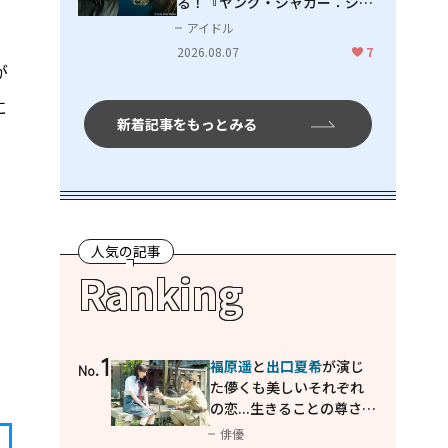
る！『ヤング・ジャガー：ジャ
ングル王への道』『ジャガーと
アイドル
ウミガメの物語：熱帯林の守護
2026.08.07
7
神』で見せるナレーションの妙
が
に
新着記事をもっとみる
人気の記事
Ranking
1
福原遥
と
出口夏希
が演じ
No.
た儚くも美しいそれぞれ
の恋...生きることの尊さを
教えてくれた映画「あの
俳優