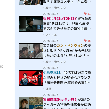
散らす痛快コメディ「キム課長
とソ理事～Bravo! Your Life
韓流・海外スター
～」
2026.08.07
11
松村北斗(SixTONES)
"実写版の
重責"を跳ね除け、見事な演技
で応えてみせた初の単独主演映
画「秒速5センチメートル」
アイドル
2026.08.07
15
若き日の
カン・ドンウォン
の儚
さと輝き "少女漫画"から飛び出
したかのよう"と評された「オ
オカミの誘惑」
韓流・海外スター
BC
2026.08.07
小泉孝太郎
、40代半ば過ぎで得
た渋みと軽さの絶妙なバランス
「精神分析医 氷室想介の事件簿
３」で見せる進化
俳優
2026.08.07
、
宮田俊哉(Kis-My-Ft2)
が2頭の
ジャガーの物語を情感豊かに語