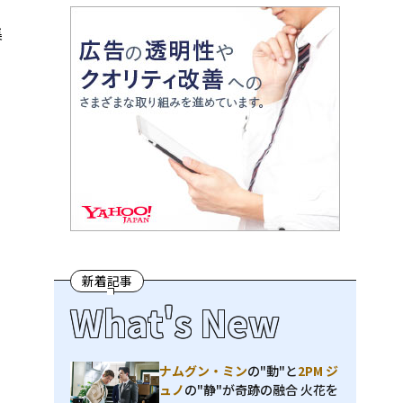
集
新着記事
What's New
ナムグン・ミン
の"動"と
2PM ジ
ュノ
の"静"が奇跡の融合 火花を