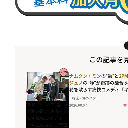
この記事を
NEW
ナムグン・ミン
の"動"と
2PM
ジュノ
の"静"が奇跡の融合 
花を散らす痛快コメディ「
ム課長とソ理事～Bravo! You
韓流・海外スター
Life～」
2PM ジュノの"静"が
2026.08.07
奇跡の融合 火花を散
らす痛快コメディ
「キム課長とソ理事