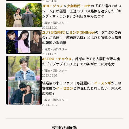
2024.04.09
2PM・ジュノ
×
少女時代・ユナ
の「ずぶ濡れのキス
シーン」が話題！王道ラブコメ路線を追求した「キ
ング・ザ・ランド」が熱狂を呼んだワケ
韓流・海外スター
2023.12.29
ユナ(少女時代)
と
ミンホ(SHINee)
の「5年ぶりの再
会」が話題！「紅白歌合戦」とはひと味違う大晦日
の韓国の歌謡祭
韓流・海外スター
2023.12.28
ASTRO・チャウヌ
、好感の持てる人間性が滲み出
た「チプサブイルチェ」での神がかった対応力
韓流・海外スター
2023.06.07
結婚後の来日ファンミも話題に！
イ・スンギ
が、相
性抜群の
イ・セヨン
と体現したじれったい「大人の
恋模様」
韓流・海外スター
2023.05.12
記事の画像