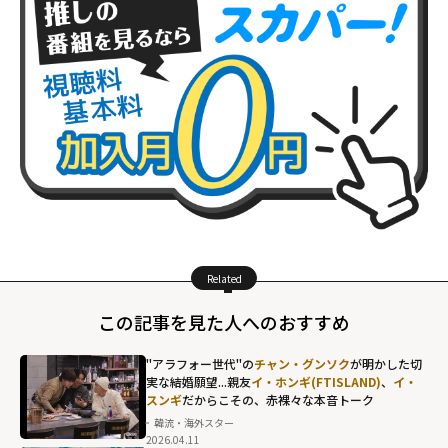
Related
この記事を見た人へのおすすめ
"アラフォー世代"の
チャン・グンソク
が明かした切
実な結婚願望...親友
イ・ホンギ(FTISLAND)
、
イ・
スンギ
だからこその、赤裸々な本音トーク
韓流・海外スター
2026.04.11