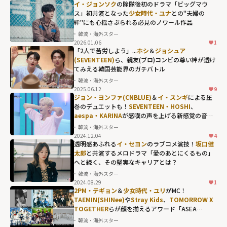
チャン・グンソ
イ・ジョンソク
の除隊後初のドラマ「ビッグマウ
クが明かした切
ス」――初共演となった
少女時代・ユナ
との"夫婦の
絆"にも心揺さぶられる必見のノワール作品
実な結婚願望...親
韓流・海外スター
友
イ・ホンギ
2026.01.06
1
(FTISLAND)
、
「2人で苦労しよう」...
ホシ
＆
ジョシュア
(SEVENTEEN)
ら、親友(ブロ)コンビの尊い絆が透け
イ・スンギ
だか
てみえる韓国芸能界のガチバトル
らこその、赤
韓流・海外スター
裸々な本音トー
2025.06.12
9
ク" width="304"
ジョン・ヨンファ(CNBLUE)
＆
イ・スンギ
による圧
巻のデュエットも！
SEVENTEEN・HOSHI
、
height="203"
aespa・KARINA
が感嘆の声を上げる新感覚の音楽
loading="lazy"
バラエティ
韓流・海外スター
fetchpriority="h
2024.12.04
4
透明感あふれる
イ・セヨン
のラブコメ演技！
坂口健
igh">
太郎
と共演するメロドラマ「愛のあとにくるもの」
へと続く、その堅実なキャリアとは？
韓流・海外スター
2024.08.29
1
2PM・テギョン
＆
少女時代・ユリ
がMC！
TAEMIN(SHINee)
や
Stray Kids
、
TOMORROW X
TOGETHER
らが顔を揃えるアワード「ASEA
2024」への期待
韓流・海外スター