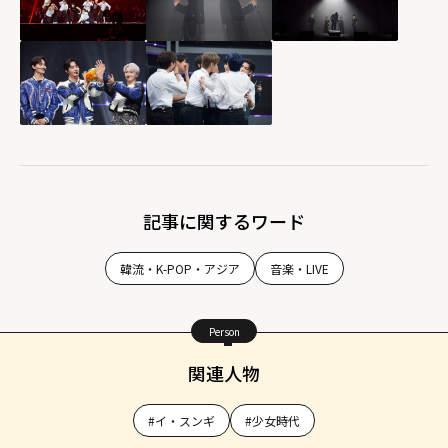
記事に関するワード
韓流・K-POP・アジア
音楽・LIVE
Person
関連人物
#イ・スンギ
#少女時代