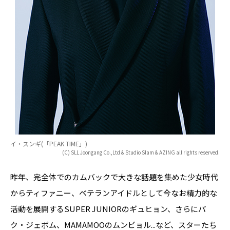
イ・スンギ(「PEAK TIME」)
(C) SLL Joongang Co.,Ltd & Studio Slam & AZING all rights reserved.
昨年、完全体でのカムバックで大きな話題を集めた少女時代
からティファニー、ベテランアイドルとして今なお精力的な
活動を展開するSUPER JUNIORのギュヒョン、さらにパ
ク・ジェボム、MAMAMOOのムンビョル...など、スターたち