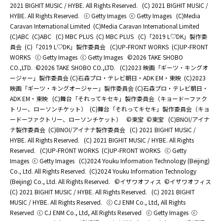
2021 BIGHIT MUSIC / HYBE. All Rights Reserved.
(C) 2021 BIGHIT MUSIC /
HYBE. All Rights Reserved.
ⓒ Getty Images
ⓒ Getty Images
(C)Media
Caravan International Limited
(C)Media Caravan International Limited
(C)ABC
(C)ABC
(C) MBC PLUS
(C) MBC PLUS
(C)「2019 L♡DK」製作委
員会
(C)「2019 L♡DK」製作委員会
(C)UP-FRONT WORKS
(C)UP-FRONT
WORKS
ⓒ Getty Images
ⓒ Getty Images
©2026 TAKE SHOBO
CO.,LTD.
©2026 TAKE SHOBO CO.,LTD.
(C)2023 映画「ギーツ・キングオ
ージャー」製作委員会 (C)石森プロ・テレビ朝日・ADK EM・東映
(C)2023
映画「ギーツ・キングオージャー」製作委員会 (C)石森プロ・テレビ朝日・
ADK EM・東映
(C)舞台「それってキセキ」製作委員会（キョードーファク
トリー、ローソンチケット）
(C)舞台「それってキセキ」製作委員会（キョ
ードーファクトリー、ローソンチケット）
©東宝
©東宝
(C)BNOI/アイナ
ナ製作委員会
(C)BNOI/アイナナ製作委員会
(C) 2021 BIGHIT MUSIC /
HYBE. All Rights Reserved.
(C) 2021 BIGHIT MUSIC / HYBE. All Rights
Reserved.
(C)UP-FRONT WORKS
(C)UP-FRONT WORKS
ⓒ Getty
Images
ⓒ Getty Images
(C)2024 Youku Information Technology (Beijing)
Co., Ltd. All Rights Reserved.
(C)2024 Youku Information Technology
(Beijing) Co., Ltd. All Rights Reserved.
©イザワオフィス
©イザワオフィス
(C) 2021 BIGHIT MUSIC / HYBE. All Rights Reserved.
(C) 2021 BIGHIT
MUSIC / HYBE. All Rights Reserved.
ⓒ CJ ENM Co., Ltd, All Rights
Reserved
ⓒ CJ ENM Co., Ltd, All Rights Reserved
ⓒ Getty Images
ⓒ