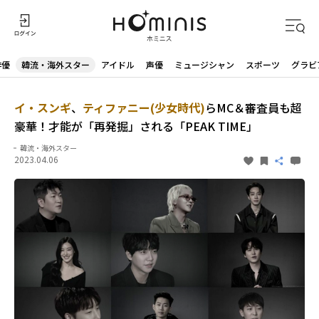
俳優
韓流・海外スター
アイドル
声優
ミュージシャン
スポーツ
グラビ
イ・スンギ
、
ティファニー(少女時代)
らMC＆審査員も超
豪華！才能が「再発掘」される「PEAK TIME」
韓流・海外スター
2023.04.06