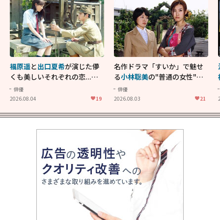
福原遥
と
出口夏希
が演じた儚
名作ドラマ「すいか」で魅せ
くも美しいそれぞれの恋...生
る
小林聡美
の"普通の女性"が
きることの尊さを教えてくれ
大人に刺さる...映画「かもめ
俳優
俳優
た映画「あの花が咲く丘で、
食堂」にも通じる静かな芝居
2026.08.04
19
2026.08.03
21
君とまた出会えたら。」