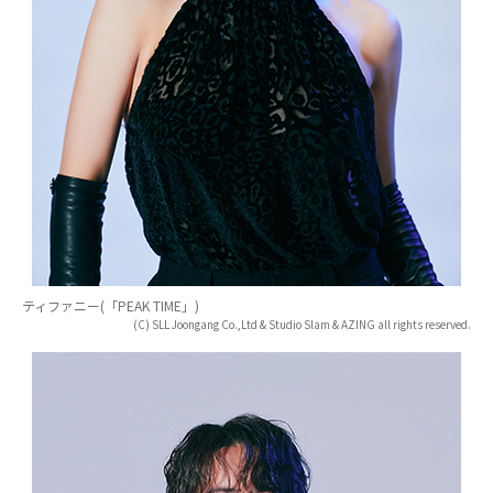
ティファニー(「PEAK TIME」)
(C) SLL Joongang Co.,Ltd & Studio Slam & AZING all rights reserved.