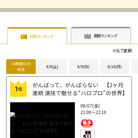
週間ランキング
日別ランキング
※
8/7
更新
24時間以内
8/8(土)
8/9(日)
8/10(月)
放送
がんばって、がんばらない 【2ヶ月
1
位
連続 演技で魅せる“ハロプロ”の世界】
08/07(金)
21:00～22:10