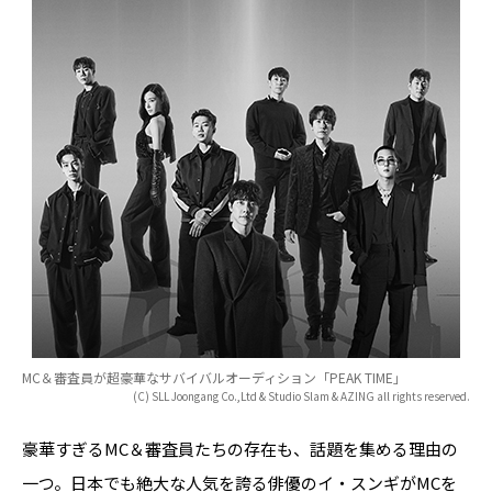
MC＆審査員が超豪華なサバイバルオーディション「PEAK TIME」
(C) SLL Joongang Co.,Ltd & Studio Slam & AZING all rights reserved.
豪華すぎるMC＆審査員たちの存在も、話題を集める理由の
一つ。日本でも絶大な人気を誇る俳優のイ・スンギがMCを