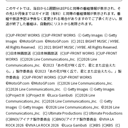
このサイトでは、当日から1週間分はEPGと同等の番組情報が表示され、そ
の先1か月後まではガイド誌（有料）と同等の番組情報が表示されます。番
組や放送予定は予告なく変更される場合がありますのでご了承ください。放
送が終了した番組は、自動的にリストから削除されます。
(C)UP-FRONT WORKS
(C)UP-FRONT WORKS
ⓒ Getty Images
ⓒ Getty
Images
©MotoGP.com
©MotoGP.com
(C) 2021 BIGHIT MUSIC / HYBE.
All Rights Reserved.
(C) 2021 BIGHIT MUSIC / HYBE. All Rights Reserved.
(C)日本映画放送
(C)日本映画放送
(C)UP-FRONT WORKS
(C)UP-FRONT
WORKS
(C)2026 Line Communications.,Inc.
(C)2026 Line
Communications.,Inc.
©2023「あの花が咲く丘で、君とまた出会えた
ら。」製作委員会
©2023「あの花が咲く丘で、君とまた出会えたら。」製
作委員会
(C)UP-FRONT WORKS
(C)UP-FRONT WORKS
©MotoGP.com
©MotoGP.com
(C)2026 Line Communications.,Inc.
(C)2026 Line Communications.,Inc.
ⓒ Getty Images
ⓒ Getty Images
(c)Project III
(c)Project III
©Luca Gambuti
(C)2026 Line
Communications.,Inc.
(C)2026 Line Communications.,Inc.
ⓒ Getty
Images
ⓒ Getty Images
©2026 Line Communications.,Inc.
©2026 Line
Communications.,Inc.
(C) Ultimate Productions
(C) Ultimate Productions
(C)BNOI/アイナナ製作委員会
(C)BNOI/アイナナ製作委員会
©️VIVA LA
ROCK 2026
©️VIVA LA ROCK 2026
©Luca Gambuti
(C)KBS
(C)KBS
(C)