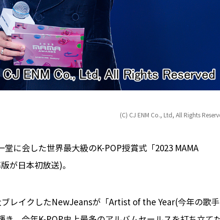
(C) CJ ENM Co., Ltd, All Rights Reser
に会した世界最大級のK-POP授賞式「2023 MAMA
て字幕版が日本初放送)。
たNewJeansが「Artist of the Year(今年の歌手
大賞2冠に輝き、今年K-POP史上最多のアルバムセールスを打ち立て