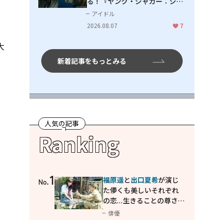
る！『ヤング・ジャガー：ジャ
ングル王への道』『ジャガーと
アイドル
ウミガメの物語：熱帯林の守護
2026.08.07
7
神』で見せるナレーションの妙
大
新着記事をもっとみる
人気の記事
Ranking
1
福原遥
と
出口夏希
が演じ
No.
た儚くも美しいそれぞれ
の恋...生きることの尊さを
教えてくれた映画「あの
俳優