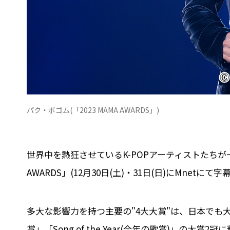
パク・ボゴム(「2023 MAMA AWARDS」)
世界中を熱狂させているK-POPアーティストたちが一堂
AWARDS」(12月30日(土)・31日(日)にMnetに
多大な影響力を持つ主要の"4大大賞"は、日本でも大ブレイクし
賞」「Song of the Year(今年の歌賞)」の