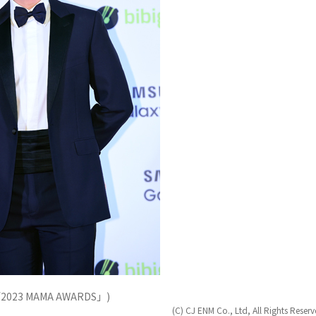
 MAMA AWARDS」)
(C) CJ ENM Co., Ltd, All Rights Reser