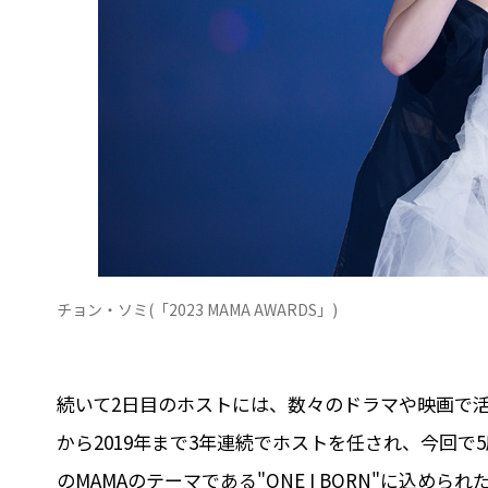
チョン・ソミ(「2023 MAMA AWARDS」)
続いて2日目のホストには、数々のドラマや映画で活
から2019年まで3年連続でホストを任され、今回で
のMAMAのテーマである"ONE I BORN"に込