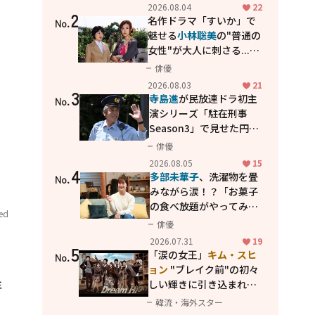
花が咲く丘で、君とまた出
2026.08.04
22
2
会えたら。」
名作ドラマ「すいか」で
No.
魅せる
小林聡美
の"普通の
女性"が大人に刺さる...映
画「かもめ食堂」にも通
俳優
じる静かな芝居
2026.08.03
21
3
寺島進
が民放連ドラ初主
No.
演シリーズ「駐在刑事
Season3」で見せた円熟
の演技
俳優
2026.08.05
15
4
多部未華子
、洗濯物を畳
No.
みながら涙！？「お菓子
の食べ放題がやってみた
ved
い」ハンディファン4台の
俳優
暑さ対策も明かす
2026.07.31
19
5
「涙の女王」
キム・スヒ
No.
ョン
"ブレイク前"の初々
年
しい輝きに引き込まれ
る...
2PM テギョン
ら豪華
韓流・海外スター
共演の青春名作「ドリー