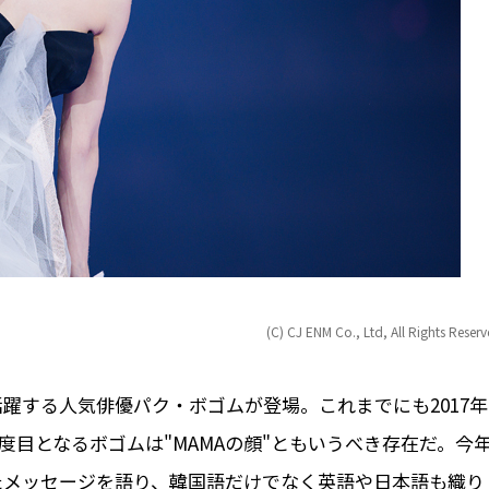
(C) CJ ENM Co., Ltd, All Rights Reser
躍する人気俳優パク・ボゴムが登場。これまでにも2017年
5度目となるボゴムは"MAMAの顔"ともいうべき存在だ。今
められたメッセージを語り、韓国語だけでなく英語や日本語も織り