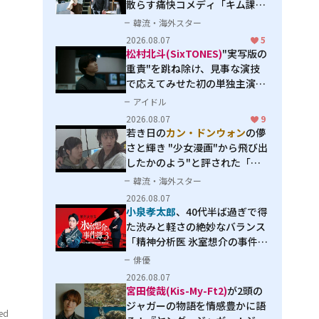
散らす痛快コメディ「キム課長
とソ理事～Bravo! Your Life
韓流・海外スター
～」
2026.08.07
5
松村北斗(SixTONES)
"実写版の
重責"を跳ね除け、見事な演技
で応えてみせた初の単独主演映
画「秒速5センチメートル」
アイドル
2026.08.07
9
若き日の
カン・ドンウォン
の儚
さと輝き "少女漫画"から飛び出
したかのよう"と評された「オ
オカミの誘惑」
韓流・海外スター
2026.08.07
小泉孝太郎
、40代半ば過ぎで得
た渋みと軽さの絶妙なバランス
「精神分析医 氷室想介の事件簿
３」で見せる進化
俳優
2026.08.07
宮田俊哉(Kis-My-Ft2)
が2頭の
ジャガーの物語を情感豊かに語
ved