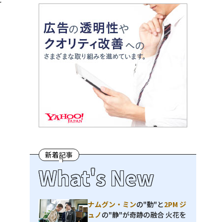
と
新着記事
What's New
ナムグン・ミン
の"動"と
2PM ジ
ュノ
の"静"が奇跡の融合 火花を