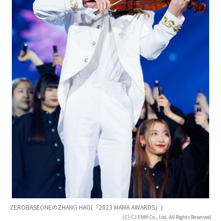
ZEROBASEONEのZHANG HAO(「2023 MAMA AWARDS」)
(C) CJ ENM Co., Ltd, All Rights Reserved