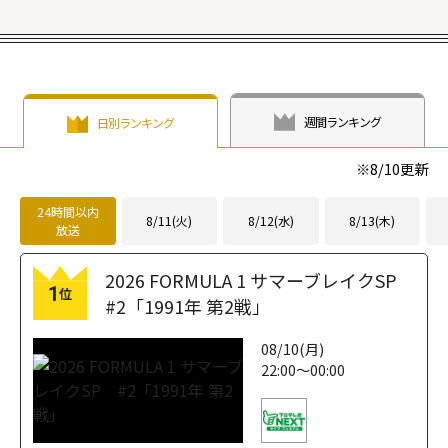
「THE
SEASONS」年末
特番"
width="304"
height="203"
週間ランキング
日別ランキング
loading="lazy"
fetchpriority="h
※
8/10
更新
igh">
24時間以内
8/11(火)
8/12(水)
8/13(木)
放送
2026 FORMULA 1 サマーブレイクSP
1
位
#2「1991年 第2戦」
08/10(月)
22:00～00:00