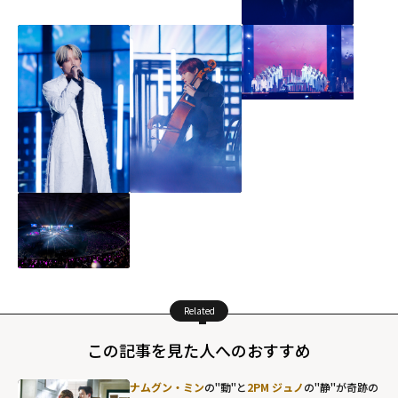
Related
この記事を見た人へのおすすめ
ナムグン・ミン
の"動"と
2PM ジュノ
の"静"が奇跡の