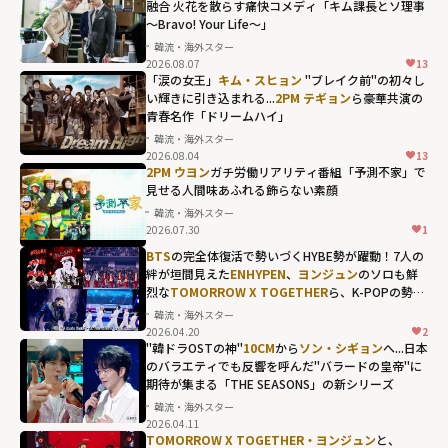
融合 火花を散らす痛快コメディ「キム課長とソ理事
～Bravo! Your Life～」
韓流・海外スター
2026.08.07
13
2PM ジュノ
「涙の女王」
キム・スヒョン
"ブレイク前"の初々し
の"静"が奇跡の
い輝きに引き込まれる...
2PM テギョン
ら豪華共演の
青春名作「ドリームハイ」
融合 火花を散ら
韓流・海外スター
す痛快コメディ
2026.08.04
13
2PM テギョンら
「キム課長とソ
2PM ウヨン
ガチ労働リアリティ番組「予測不家」で
豪華共演の青春
見せる人間味あふれる飾らない素顔
理事～Bravo!
名作「ドリーム
韓流・海外スター
Your Life～」"
2026.07.30
1
ハイ」"
width="304"
BTS
の完全体復活で勢いづくHYBE勢が躍動！7人の
width="304"
height="203"
絆が垣間見えた
ENHYPEN
、
ヨンジュン
のソロも鮮
height="203"
loading="lazy"
烈な
TOMORROW X TOGETHER
ら、K-POPの勢い
loading="lazy"
を象徴する"国立競技場"の熱狂
fetchpriority="h
韓流・海外スター
fetchpriority="h
2026.04.20
2
igh">
"韓ドラOSTの神"
10CM
から
ソン・シギョン
へ...日本
igh">
のバラエティでも反響を呼んだ"バラードの皇帝"に
期待が集まる「THE SEASONS」の新シリーズ
韓流・海外スター
2026.04.11
10CMから
ソン・
TOMORROW X TOGETHER・ヨンジュン
と、