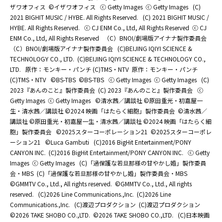
ザワオフィス
©イザワオフィス
ⓒ Getty Images
ⓒ Getty Images
(C)
2021 BIGHIT MUSIC / HYBE. All Rights Reserved.
(C) 2021 BIGHIT MUSIC /
HYBE. All Rights Reserved.
ⓒ CJ ENM Co., Ltd, All Rights Reserved
ⓒ CJ
ENM Co., Ltd, All Rights Reserved
（C）BNOI/劇場版アイナナ製作委員会
（C）BNOI/劇場版アイナナ製作委員会
(C)BEIJING IQIYI SCIENCE &
TECHNOLOGY CO., LTD.
(C)BEIJING IQIYI SCIENCE & TECHNOLOGY CO.,
LTD.
原作：モンキー・パンチ (C)TMS・NTV
原作：モンキー・パンチ
(C)TMS・NTV
©BS-TBS
©BS-TBS
ⓒ Getty Images
ⓒ Getty Images
(C)
2023『あんのこと』製作委員会
(C) 2023『あんのこと』製作委員会
ⓒ
Getty Images
ⓒ Getty Images
©清水茜／講談社 ©原田重光・初嘉屋一
生・清水茜／講談社 ©2024 映画「はたらく細胞」製作委員会
©清水茜／
講談社 ©原田重光・初嘉屋一生・清水茜／講談社 ©2024 映画「はたらく細
胞」製作委員会
©2025スターコーポレーション21
©2025スターコーポレ
ーション21
©Luca Gambuti
(C)2016 BigHit Entertainment/PONY
CANYON INC.
(C)2016 BigHit Entertainment/PONY CANYON INC.
ⓒ Getty
Images
ⓒ Getty Images
(C)「過保護な若旦那様の甘やかし婚」製作委員
会・MBS
(C)「過保護な若旦那様の甘やかし婚」製作委員会・MBS
©GMMTV Co., Ltd., All rights reserved.
©GMMTV Co., Ltd., All rights
reserved.
(C)2026 Line Communications.,Inc.
(C)2026 Line
Communications.,Inc.
(C)渡辺プロダクション
(C)渡辺プロダクション
©2026 TAKE SHOBO CO.,LTD.
©2026 TAKE SHOBO CO.,LTD.
(C)日本映画