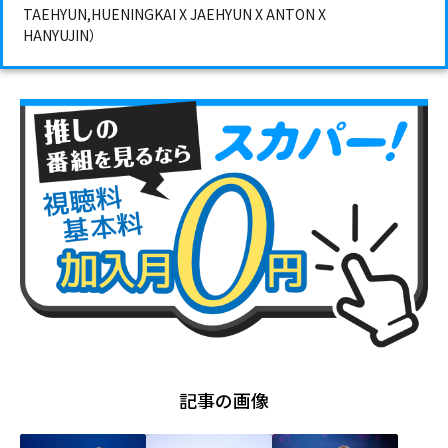
TAEHYUN,HUENINGKAI X JAEHYUN X ANTON X
HANYUJIN）
記事の画像