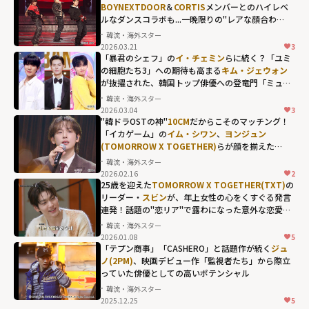
シギョン
へ...日本
BOYNEXTDOOR
＆
CORTIS
メンバーとのハイレベ
ルなダンスコラボも...一晩限りの"レアな顔合わ
のバラエティで
せ"が熱狂を呼んだ「2025 MBC歌謡大祭典」
韓流・海外スター
も反響を呼ん
2026.03.21
3
だ"バラードの皇
「暴君のシェフ」の
イ・チェミン
らに続く？「ユミ
の細胞たち3」への期待も高まる
キム・ジェウォン
帝"に期待が集ま
が抜擢された、韓国トップ俳優への登竜門「ミュー
る「THE
ジックバンク」の歴代MC
韓流・海外スター
SEASONS」の新
2026.03.04
3
シリーズ"
"韓ドラOSTの神"
10CM
だからこそのマッチング！
「イカゲーム」の
イム・シワン
、
ヨンジュン
width="304"
(TOMORROW X TOGETHER)
らが顔を揃えた
height="203"
「THE SEASONS」年末特番
韓流・海外スター
loading="lazy"
2026.02.16
2
10CMだからこそ
25歳を迎えた
TOMORROW X TOGETHER(TXT)
の
fetchpriority="h
のマッチング！
リーダー・
スビン
が、年上女性の心をくすぐる発言
igh">
連発！話題の"恋リア"で露わになった意外な恋愛傾
「イカゲーム」
向も...
韓流・海外スター
の
イム・シワ
2026.01.08
5
ン
、
ヨンジュン
「テプン商事」「CASHERO」と話題作が続く
ジュ
ノ(2PM)
、映画デビュー作「監視者たち」から際立
(TOMORROW X
っていた俳優としての高いポテンシャル
TOGETHER)
らが
韓流・海外スター
顔を揃えた
2025.12.25
5