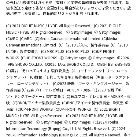
の先1か月後まではガイド誌（有料）と同等の番組情報が表示されます。番
組や放送予定は予告なく変更される場合がありますのでご了承ください。放
送が終了した番組は、自動的にリストから削除されます。
(C) 2021 BIGHIT MUSIC / HYBE. All Rights Reserved.
(C) 2021 BIGHIT
MUSIC / HYBE. All Rights Reserved.
ⓒ Getty Images
ⓒ Getty Images
(C)ABC
(C)ABC
(C)Media Caravan International Limited
(C)Media
Caravan International Limited
(C)「2019 L♡DK」製作委員会
(C)「2019
L♡DK」製作委員会
(C) MBC PLUS
(C) MBC PLUS
(C)UP-FRONT
WORKS
(C)UP-FRONT WORKS
ⓒ Getty Images
ⓒ Getty Images
©2026
TAKE SHOBO CO.,LTD.
©2026 TAKE SHOBO CO.,LTD.
©BS-TBS
©BS-TBS
(C)舞台「それってキセキ」製作委員会（キョードーファクトリー、ローソ
ンチケット）
(C)舞台「それってキセキ」製作委員会（キョードーファクト
リー、ローソンチケット）
(C)2023 映画「ギーツ・キングオージャー」製
作委員会 (C)石森プロ・テレビ朝日・ADK EM・東映
(C)2023 映画「ギー
ツ・キングオージャー」製作委員会 (C)石森プロ・テレビ朝日・ADK EM・東
映
(C)BNOI/アイナナ製作委員会
(C)BNOI/アイナナ製作委員会
©東宝
©
東宝
(C)UP-FRONT WORKS
(C)UP-FRONT WORKS
(C) 2021 BIGHIT
MUSIC / HYBE. All Rights Reserved.
(C) 2021 BIGHIT MUSIC / HYBE. All
Rights Reserved.
ⓒ Getty Images
ⓒ Getty Images
(C)2024 Youku
Information Technology (Beijing) Co., Ltd. All Rights Reserved.
(C)2024
Youku Information Technology (Beijing) Co., Ltd. All Rights Reserved.
©イ