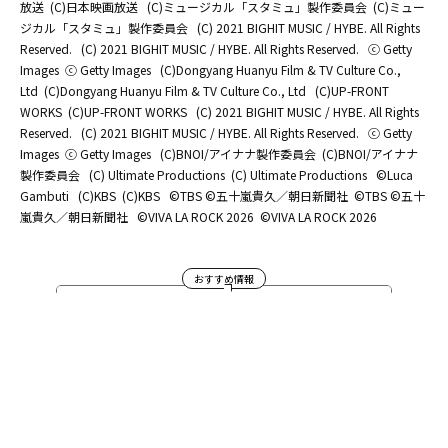
放送
(C)日本映画放送
(C)ミュージカル「スタミュ」製作委員会
(C)ミュー
ジカル「スタミュ」製作委員会
(C) 2021 BIGHIT MUSIC / HYBE. All Rights
Reserved.
(C) 2021 BIGHIT MUSIC / HYBE. All Rights Reserved.
ⓒ Getty
Images
ⓒ Getty Images
(C)Dongyang Huanyu Film & TV Culture Co.,
Ltd
(C)Dongyang Huanyu Film & TV Culture Co., Ltd
(C)UP-FRONT
WORKS
(C)UP-FRONT WORKS
(C) 2021 BIGHIT MUSIC / HYBE. All Rights
Reserved.
(C) 2021 BIGHIT MUSIC / HYBE. All Rights Reserved.
ⓒ Getty
Images
ⓒ Getty Images
(C)BNOI/アイナナ製作委員会
(C)BNOI/アイナナ
製作委員会
(C) Ultimate Productions
(C) Ultimate Productions
©Luca
Gambuti
(C)KBS
(C)KBS
©TBS ©五十嵐貴久／朝日新聞社
©TBS ©五十
嵐貴久／朝日新聞社
©️VIVA LA ROCK 2026
©️VIVA LA ROCK 2026
おすすめ情報