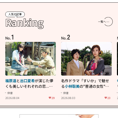
人気の記事
Ranking
一覧へ
1
2
No.
No.
福原遥
と
出口夏希
が演じた儚
名作ドラマ「すいか」で魅せ
くも美しいそれぞれの恋...生
る
小林聡美
の"普通の女性"が
きることの尊さを教えてくれ
大人に刺さる...映画「かもめ
俳優
俳優
た映画「あの花が咲く丘で、
食堂」にも通じる静かな芝居
2026.08.04
29
2026.08.03
23
君とまた出会えたら。」