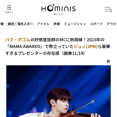
俳優
韓流・海外スター
アイドル
声優
ミュージシャン
スポーツ
グラビ
パク・ボゴム
の好感度抜群のMCに熱視線！2023年の
「MAMA AWARDS」で際立っていた
ジュノ(2PM)
ら豪華
すぎるプレゼンターの存在感（画像11/19）