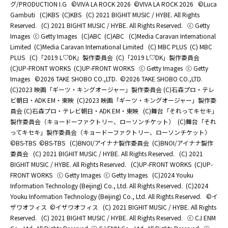
グ/PRODUCTION I.G
©️VIVA LA ROCK 2026
©️VIVA LA ROCK 2026
©Luca
Gambuti
(C)KBS
(C)KBS
(C) 2021 BIGHIT MUSIC / HYBE. All Rights
Reserved.
(C) 2021 BIGHIT MUSIC / HYBE. All Rights Reserved.
ⓒ Getty
Images
ⓒ Getty Images
(C)ABC
(C)ABC
(C)Media Caravan International
Limited
(C)Media Caravan International Limited
(C) MBC PLUS
(C) MBC
PLUS
(C)「2019 L♡DK」製作委員会
(C)「2019 L♡DK」製作委員会
(C)UP-FRONT WORKS
(C)UP-FRONT WORKS
ⓒ Getty Images
ⓒ Getty
Images
©2026 TAKE SHOBO CO.,LTD.
©2026 TAKE SHOBO CO.,LTD.
(C)2023 映画「ギーツ・キングオージャー」製作委員会 (C)石森プロ・テレ
ビ朝日・ADK EM・東映
(C)2023 映画「ギーツ・キングオージャー」製作委
員会 (C)石森プロ・テレビ朝日・ADK EM・東映
(C)舞台「それってキセキ」
製作委員会（キョードーファクトリー、ローソンチケット）
(C)舞台「それ
ってキセキ」製作委員会（キョードーファクトリー、ローソンチケット）
©BS-TBS
©BS-TBS
(C)BNOI/アイナナ製作委員会
(C)BNOI/アイナナ製作
委員会
(C) 2021 BIGHIT MUSIC / HYBE. All Rights Reserved.
(C) 2021
BIGHIT MUSIC / HYBE. All Rights Reserved.
(C)UP-FRONT WORKS
(C)UP-
FRONT WORKS
ⓒ Getty Images
ⓒ Getty Images
(C)2024 Youku
Information Technology (Beijing) Co., Ltd. All Rights Reserved.
(C)2024
Youku Information Technology (Beijing) Co., Ltd. All Rights Reserved.
©イ
ザワオフィス
©イザワオフィス
(C) 2021 BIGHIT MUSIC / HYBE. All Rights
Reserved.
(C) 2021 BIGHIT MUSIC / HYBE. All Rights Reserved.
ⓒ CJ ENM