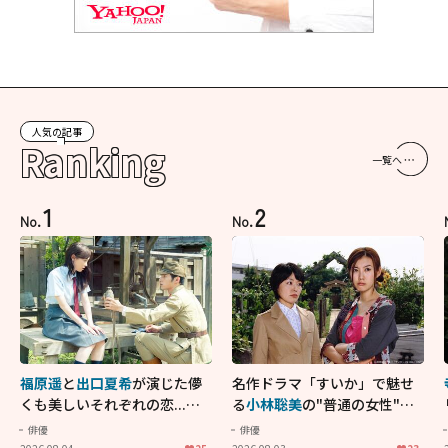
人気の記事
Ranking
一覧へ
1
2
No.
No.
福原遥
と
出口夏希
が演じた儚
名作ドラマ「すいか」で魅せ
くも美しいそれぞれの恋...生
る
小林聡美
の"普通の女性"が
きることの尊さを教えてくれ
大人に刺さる...映画「かもめ
俳優
俳優
た映画「あの花が咲く丘で、
食堂」にも通じる静かな芝居