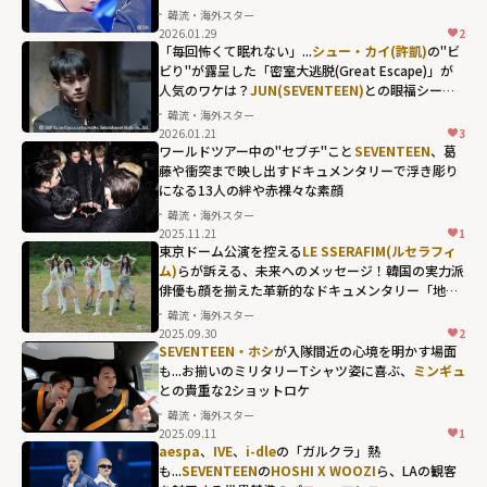
width="304"
隈の首位争い
韓流・海外スター
height="203"
2026.01.29
2
「毎回怖くて眠れない」...
シュー・カイ(許凱)
の"ビ
loading="lazy"
ビり"が露呈した「密室大逃脱(Great Escape)」が
fetchpriority="h
人気のワケは？
JUN(SEVENTEEN)
との眼福シーン
igh">
も！
韓流・海外スター
2026.01.21
3
JUN(SEVENTEE
ワールドツアー中の"セブチ"こと
SEVENTEEN
、葛
N)との眼福シー
藤や衝突まで映し出すドキュメンタリーで浮き彫り
になる13人の絆や赤裸々な素顔
ンも！"
韓流・海外スター
width="304"
2025.11.21
1
SEVENTEEN、葛
height="203"
東京ドーム公演を控える
LE SSERAFIM(ルセラフィ
藤や衝突まで映
ム)
らが訴える、未来へのメッセージ！韓国の実力派
loading="lazy"
俳優も顔を揃えた革新的なドキュメンタリー「地球
し出すドキュメ
fetchpriority="h
上のブラックボックス」
韓流・海外スター
ンタリーで浮き
igh">
2025.09.30
2
彫りになる13人
SEVENTEEN・ホシ
が入隊間近の心境を明かす場面
も...お揃いのミリタリーTシャツ姿に喜ぶ、
ミンギュ
の絆や赤裸々な
との貴重な2ショットロケ
素顔"
韓流・海外スター
width="304"
2025.09.11
1
height="203"
aespa
、
IVE
、
i-dle
の「ガルクラ」熱
も...
SEVENTEEN
の
HOSHI X WOOZI
ら、LAの観客
loading="lazy"