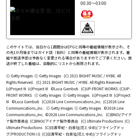
00:30～03:00
このサイトでは、当日から1週間分はEPGと同等の番組情報が表示され、そ
の先1か月後まではガイド誌（有料）と同等の番組情報が表示されます。番
組や放送予定は予告なく変更される場合がありますのでご了承ください。放
送が終了した番組は、自動的にリストから削除されます。
ⓒ Getty Images
ⓒ Getty Images
(C) 2021 BIGHIT MUSIC / HYBE. All
Rights Reserved.
(C) 2021 BIGHIT MUSIC / HYBE. All Rights Reserved.
(c)Project III
(c)Project III
©Luca Gambuti
(C)UP-FRONT WORKS
(C)UP-
FRONT WORKS
ⓒ Getty Images
ⓒ Getty Images
(c)Project III
(c)Project
III
©Luca Gambuti
(C)2026 Line Communications.,Inc.
(C)2026 Line
Communications.,Inc.
ⓒ Getty Images
ⓒ Getty Images
©2026 Line
Communications.,Inc.
©2026 Line Communications.,Inc.
(C)BNOI/アイナ
ナ製作委員会
(C)BNOI/アイナナ製作委員会
(C) Ultimate Productions
(C)
Ultimate Productions
(C)日渡早紀・白泉社(花とゆめ)/フライングドッ
グ/PRODUCTION I.G
(C)日渡早紀・白泉社(花とゆめ)/フライングドッ