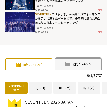
を魅了する世界基準のパフォーマンス
fetchpriority="h
韓流・海外スター
igh">
2025.08.30
1
SEVENTEEN
の「らしさ」が満載！パフォーマンス
から笑いに満ちたゲームまで、多幸感に溢れた約2
年ぶりの日本ファンミーティング
韓流・海外スター
2025.07.25
1
週間ランキング
日別ランキング
※
8/8
更新
24時間以内
8/9(日)
8/10(月)
8/11(火)
放送
SEVENTEEN 2026 JAPAN
1
位