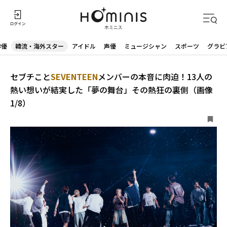
俳優
韓流・海外スター
アイドル
声優
ミュージシャン
スポーツ
グラビ
セブチこと
SEVENTEEN
メンバーの本音に肉迫！13人の
熱い想いが結実した「夢の舞台」その熱狂の裏側（画像
1/8）