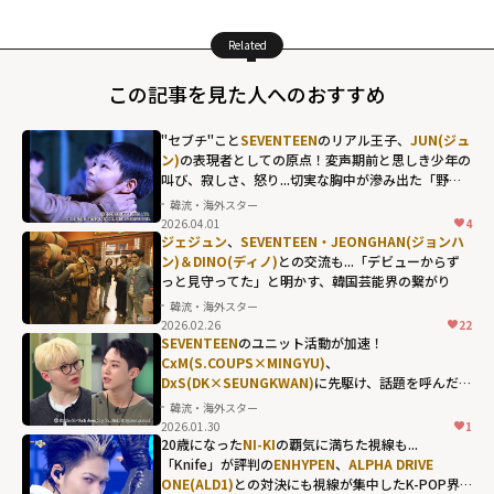
Related
この記事を見た人へのおすすめ
"セブチ"こと
SEVENTEEN
のリアル王子、
JUN(ジュ
ン)
の表現者としての原点！変声期前と思しき少年の
叫び、寂しさ、怒り...切実な胸中が滲み出た「野。
良犬」
韓流・海外スター
2026.04.01
4
SEVENTEENのリ
ジェジュン
、
SEVENTEEN・JEONGHAN(ジョンハ
アル王子、
ン)＆DINO(ディノ)
との交流も...「デビューからず
っと見守ってた」と明かす、韓国芸能界の繋がり
JUN(ジュン)
の表
韓流・海外スター
現者としての原
2026.02.26
22
点！変声期前と
SEVENTEEN
のユニット活動が加速！
CxM(S.COUPS×MINGYU)
、
思しき少年の叫
DxS(DK×SEUNGKWAN)
に先駆け、話題を呼んだ同
び、寂しさ、怒
い年の親友コンビ・
HOSHI×WOOZI
の絆
韓流・海外スター
り...切実な胸中が
2026.01.30
1
滲み出た「野。
20歳になった
NI-KI
の覇気に満ちた視線も...
「Knife」が評判の
ENHYPEN
、
ALPHA DRIVE
良犬」"
ONE(ALD1)
との対決にも視線が集中したK-POP界