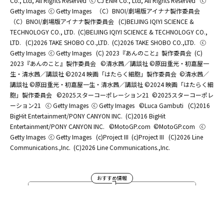
Co., Ltd, All Rights Reserved
ⓒ CJ ENM Co., Ltd, All Rights Reserved
ⓒ
Getty Images
ⓒ Getty Images
（C）BNOI/劇場版アイナナ製作委員会
（C）BNOI/劇場版アイナナ製作委員会
(C)BEIJING IQIYI SCIENCE &
TECHNOLOGY CO., LTD.
(C)BEIJING IQIYI SCIENCE & TECHNOLOGY CO.,
LTD.
(C)2026 TAKE SHOBO CO.,LTD.
(C)2026 TAKE SHOBO CO.,LTD.
ⓒ
Getty Images
ⓒ Getty Images
(C) 2023『あんのこと』製作委員会
(C)
2023『あんのこと』製作委員会
©清水茜／講談社 ©原田重光・初嘉屋一
生・清水茜／講談社 ©2024 映画「はたらく細胞」製作委員会
©清水茜／
講談社 ©原田重光・初嘉屋一生・清水茜／講談社 ©2024 映画「はたらく細
胞」製作委員会
©2025スターコーポレーション21
©2025スターコーポレ
ーション21
ⓒ Getty Images
ⓒ Getty Images
©Luca Gambuti
(C)2016
BigHit Entertainment/PONY CANYON INC.
(C)2016 BigHit
Entertainment/PONY CANYON INC.
©MotoGP.com
©MotoGP.com
ⓒ
Getty Images
ⓒ Getty Images
(c)Project III
(c)Project III
(C)2026 Line
Communications.,Inc.
(C)2026 Line Communications.,Inc.
おすすめ情報