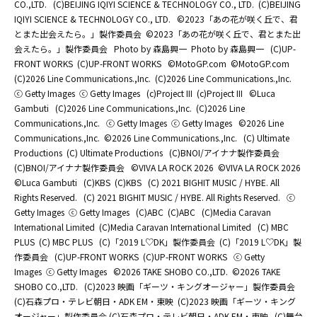
CO.,LTD.
(C)BEIJING IQIYI SCIENCE & TECHNOLOGY CO., LTD.
(C)BEIJING
IQIYI SCIENCE & TECHNOLOGY CO., LTD.
©2023「あの花が咲く丘で、君
とまた出会えたら。」製作委員会
©2023「あの花が咲く丘で、君とまた出
会えたら。」製作委員会
Photo by 森島興一
Photo by 森島興一
(C)UP-
FRONT WORKS
(C)UP-FRONT WORKS
©MotoGP.com
©MotoGP.com
(C)2026 Line Communications.,Inc.
(C)2026 Line Communications.,Inc.
ⓒ Getty Images
ⓒ Getty Images
(c)Project III
(c)Project III
©Luca
Gambuti
(C)2026 Line Communications.,Inc.
(C)2026 Line
Communications.,Inc.
ⓒ Getty Images
ⓒ Getty Images
©2026 Line
Communications.,Inc.
©2026 Line Communications.,Inc.
(C) Ultimate
Productions
(C) Ultimate Productions
(C)BNOI/アイナナ製作委員会
(C)BNOI/アイナナ製作委員会
©️VIVA LA ROCK 2026
©️VIVA LA ROCK 2026
©Luca Gambuti
(C)KBS
(C)KBS
(C) 2021 BIGHIT MUSIC / HYBE. All
Rights Reserved.
(C) 2021 BIGHIT MUSIC / HYBE. All Rights Reserved.
ⓒ
Getty Images
ⓒ Getty Images
(C)ABC
(C)ABC
(C)Media Caravan
International Limited
(C)Media Caravan International Limited
(C) MBC
PLUS
(C) MBC PLUS
(C)「2019 L♡DK」製作委員会
(C)「2019 L♡DK」製
作委員会
(C)UP-FRONT WORKS
(C)UP-FRONT WORKS
ⓒ Getty
Images
ⓒ Getty Images
©2026 TAKE SHOBO CO.,LTD.
©2026 TAKE
SHOBO CO.,LTD.
(C)2023 映画「ギーツ・キングオージャー」製作委員会
(C)石森プロ・テレビ朝日・ADK EM・東映
(C)2023 映画「ギーツ・キング
オージャー」製作委員会 (C)石森プロ・テレビ朝日・ADK EM・東映
(C)舞台