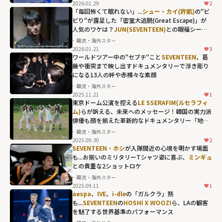
height="203"
2026.01.29
2
「毎回怖くて眠れない」...
シュー・カイ(許凱)
の"ビ
loading="lazy"
ビり"が露呈した「密室大逃脱(Great Escape)」が
fetchpriority="h
人気のワケは？
JUN(SEVENTEEN)
との眼福シーン
igh">
も！
韓流・海外スター
2026.01.21
3
JUN(SEVENTEE
ワールドツアー中の"セブチ"こと
SEVENTEEN
、葛
N)との眼福シー
藤や衝突まで映し出すドキュメンタリーで浮き彫り
になる13人の絆や赤裸々な素顔
ンも！"
韓流・海外スター
width="304"
2025.11.21
1
SEVENTEEN、葛
height="203"
東京ドーム公演を控える
LE SSERAFIM(ルセラフィ
藤や衝突まで映
ム)
らが訴える、未来へのメッセージ！韓国の実力派
loading="lazy"
俳優も顔を揃えた革新的なドキュメンタリー「地球
し出すドキュメ
fetchpriority="h
上のブラックボックス」
韓流・海外スター
ンタリーで浮き
igh">
2025.09.30
2
彫りになる13人
SEVENTEEN・ホシ
が入隊間近の心境を明かす場面
も...お揃いのミリタリーTシャツ姿に喜ぶ、
ミンギュ
の絆や赤裸々な
との貴重な2ショットロケ
素顔"
韓流・海外スター
width="304"
2025.09.11
1
height="203"
aespa
、
IVE
、
i-dle
の「ガルクラ」熱
も...
SEVENTEEN
の
HOSHI X WOOZI
ら、LAの観客
loading="lazy"
を魅了する世界基準のパフォーマンス
fetchpriority="h