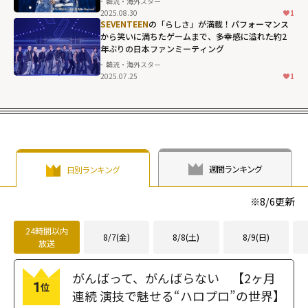
韓流・海外スター
igh">
2025.08.30
1
SEVENTEEN
の「らしさ」が満載！パフォーマンス
から笑いに満ちたゲームまで、多幸感に溢れた約2
年ぶりの日本ファンミーティング
韓流・海外スター
2025.07.25
1
週間ランキング
日別ランキング
※
8/6
更新
24時間以内
8/7(金)
8/8(土)
8/9(日)
放送
がんばって、がんばらない 【2ヶ月
1
位
連続 演技で魅せる“ハロプロ”の世界】