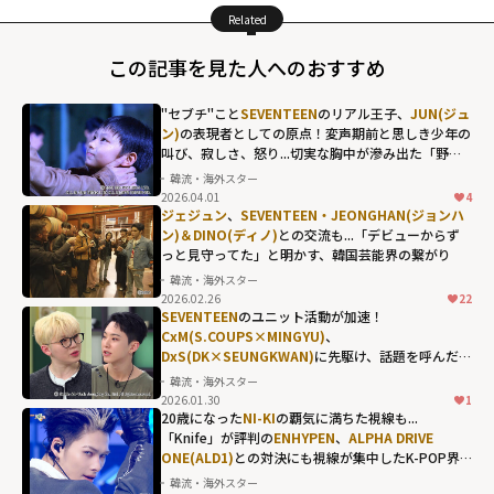
Related
この記事を見た人へのおすすめ
"セブチ"こと
SEVENTEEN
のリアル王子、
JUN(ジュ
ン)
の表現者としての原点！変声期前と思しき少年の
叫び、寂しさ、怒り...切実な胸中が滲み出た「野。
良犬」
韓流・海外スター
2026.04.01
4
SEVENTEENのリ
ジェジュン
、
SEVENTEEN・JEONGHAN(ジョンハ
アル王子、
ン)＆DINO(ディノ)
との交流も...「デビューからず
っと見守ってた」と明かす、韓国芸能界の繋がり
JUN(ジュン)
の表
韓流・海外スター
現者としての原
2026.02.26
22
点！変声期前と
SEVENTEEN
のユニット活動が加速！
CxM(S.COUPS×MINGYU)
、
思しき少年の叫
DxS(DK×SEUNGKWAN)
に先駆け、話題を呼んだ同
び、寂しさ、怒
い年の親友コンビ・
HOSHI×WOOZI
の絆
韓流・海外スター
り...切実な胸中が
2026.01.30
1
滲み出た「野。
20歳になった
NI-KI
の覇気に満ちた視線も...
「Knife」が評判の
ENHYPEN
、
ALPHA DRIVE
良犬」"
ONE(ALD1)
との対決にも視線が集中したK-POP界
width="304"
隈の首位争い
韓流・海外スター