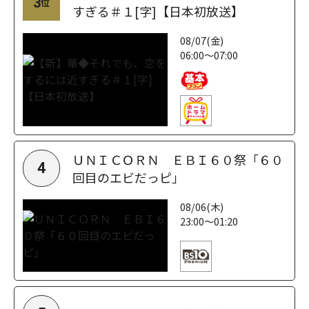
3
位
すぎる＃１[字]【日本初放送】
08/07(金)
06:00～07:00
ＵＮＩＣＯＲＮ ＥＢＩ６０祭「６０
4
回目のエビだっピ」
08/06(木)
23:00～01:20