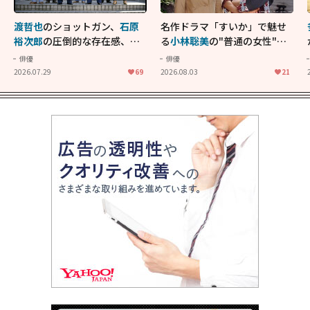
渡哲也
のショットガン、
石原
名作ドラマ「すいか」で魅せ
裕次郎
の圧倒的な存在感、
舘
る
小林聡美
の"普通の女性"が
ひろし
のバイクアクショ
大人に刺さる...映画「かもめ
俳優
俳優
ン！"大門軍団"のカッコよさ
食堂」にも通じる静かな芝居
2026.07.29
69
2026.08.03
21
が詰まった「西部警察 PART-
II」