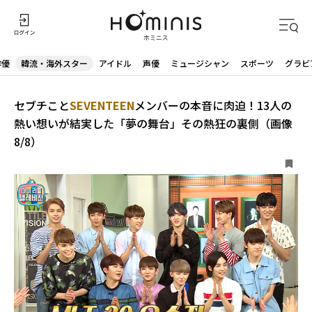
俳優
韓流・海外スター
アイドル
声優
ミュージシャン
スポーツ
グラビ
セブチこと
SEVENTEEN
メンバーの本音に肉迫！13人の
熱い想いが結実した「夢の舞台」その熱狂の裏側（画像
8/8）