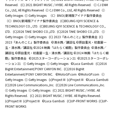
Reserved.
(C) 2021 BIGHIT MUSIC / HYBE. All Rights Reserved.
ⓒ CJ ENM
Co., Ltd, All Rights Reserved
ⓒ CJ ENM Co., Ltd, All Rights Reserved
ⓒ
Getty Images
ⓒ Getty Images
（C）BNOI/劇場版アイナナ製作委員会
（C）BNOI/劇場版アイナナ製作委員会
(C)BEIJING IQIYI SCIENCE &
TECHNOLOGY CO., LTD.
(C)BEIJING IQIYI SCIENCE & TECHNOLOGY CO.,
LTD.
(C)2026 TAKE SHOBO CO.,LTD.
(C)2026 TAKE SHOBO CO.,LTD.
ⓒ
Getty Images
ⓒ Getty Images
(C) 2023『あんのこと』製作委員会
(C)
2023『あんのこと』製作委員会
©清水茜／講談社 ©原田重光・初嘉屋一
生・清水茜／講談社 ©2024 映画「はたらく細胞」製作委員会
©清水茜／
講談社 ©原田重光・初嘉屋一生・清水茜／講談社 ©2024 映画「はたらく細
胞」製作委員会
©2025スターコーポレーション21
©2025スターコーポレ
ーション21
ⓒ Getty Images
ⓒ Getty Images
©Luca Gambuti
(C)2016
BigHit Entertainment/PONY CANYON INC.
(C)2016 BigHit
Entertainment/PONY CANYON INC.
©MotoGP.com
©MotoGP.com
ⓒ
Getty Images
ⓒ Getty Images
(c)Project III
(c)Project III
©Luca Gambuti
(C)2026 Line Communications.,Inc.
(C)2026 Line Communications.,Inc.
ⓒ Getty Images
ⓒ Getty Images
(C) 2021 BIGHIT MUSIC / HYBE. All
Rights Reserved.
(C) 2021 BIGHIT MUSIC / HYBE. All Rights Reserved.
(c)Project III
(c)Project III
©Luca Gambuti
(C)UP-FRONT WORKS
(C)UP-
FRONT WORKS