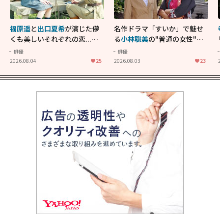
福原遥
と
出口夏希
が演じた儚
名作ドラマ「すいか」で魅せ
くも美しいそれぞれの恋...生
る
小林聡美
の"普通の女性"が
きることの尊さを教えてくれ
大人に刺さる...映画「かもめ
俳優
俳優
た映画「あの花が咲く丘で、
食堂」にも通じる静かな芝居
2026.08.04
25
2026.08.03
23
君とまた出会えたら。」