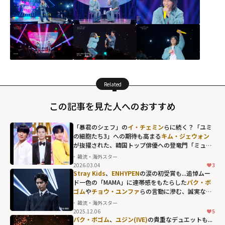
Related
この記事を見た人へのおすすめ
「暴君のシェフ」の
イ・チェミン
らに続く？「ユミ
の細胞たち3」への期待も高まる
キム・ジェウォン
が抜擢された、韓国トップ俳優への登竜門「ミュー
ジックバンク」の歴代MC
韓流・海外スター
2026.03.04
3
Stray Kids
、
ENHYPEN
の涙の初受賞も...追悼ムー
ド一色の「MAMA」に連帯感をもたらした
パク・ボ
ゴム
や
チョウ・ユンファ
らの言動に滲む、誠実な人
間性
韓流・海外スター
2025.12.06
5
パク・ボゴム
、
ユジン(IVE)
の貴重なデュエットも...