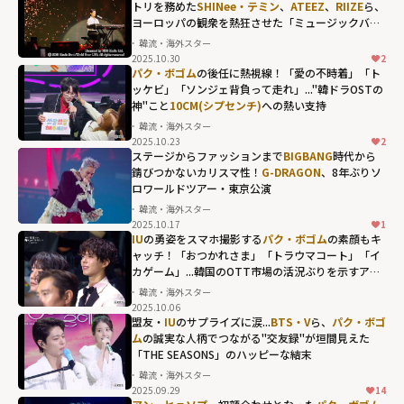
トリを務めた
SHINee・テミン
、
ATEEZ
、
RIIZE
ら、
ヨーロッパの観衆を熱狂させた「ミュージックバン
ク」のリスボン公演
韓流・海外スター
2025.10.30
2
パク・ボゴム
の後任に熱視線！「愛の不時着」「ト
ッケビ」「ソンジェ背負って走れ」..."韓ドラOSTの
神"こと
10CM(シプセンチ)
への熱い支持
韓流・海外スター
2025.10.23
2
10CM(シプセン
ステージからファッションまで
BIGBANG
時代から
チ)への熱い支持"
錆びつかないカリスマ性！
G-DRAGON
、8年ぶりソ
ロワールドツアー・東京公演
width="304"
韓流・海外スター
height="203"
2025.10.17
1
loading="lazy"
IU
の勇姿をスマホ撮影する
パク・ボゴム
の素顔もキ
ャッチ！「おつかれさま」「トラウマコート」「イ
fetchpriority="h
カゲーム」...韓国のOTT市場の活況ぶりを示すアワ
igh">
ードの名珍場面
韓流・海外スター
2025.10.06
盟友・
IU
のサプライズに涙...
BTS・V
ら、
パク・ボゴ
ム
の誠実な人柄でつながる"交友録"が垣間見えた
「THE SEASONS」のハッピーな結末
韓流・海外スター
2025.09.29
14