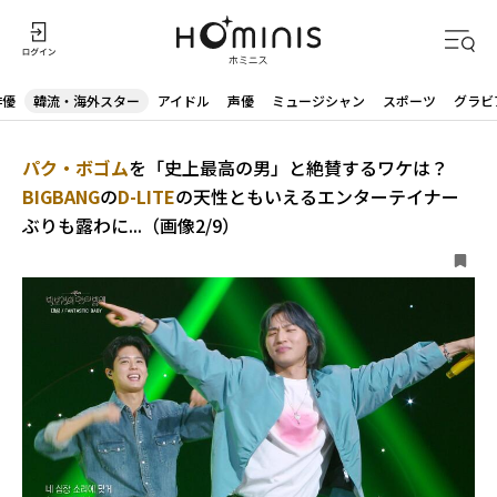
俳優
韓流・海外スター
アイドル
声優
ミュージシャン
スポーツ
グラビ
パク・ボゴム
を「史上最高の男」と絶賛するワケは？
BIGBANG
の
D-LITE
の天性ともいえるエンターテイナー
ぶりも露わに...（画像2/9）