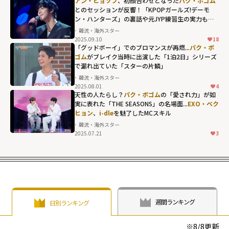
アン・ヒョソプ
、初顔合わせとなった
パク・ボゴム
とのセッションが反響！「KPOPガールズ!デーモ
ン・ハンターズ」の裏話や元JYP練習生の実力も露
わに...
韓流・海外スター
2025.09.10
18
「グッドボーイ」でのブロマンスが再燃...
パク・ボ
ゴム
がブレイク当時に出演した「1泊2日」シリーズ
で漏れ出ていた「スターの片鱗」
韓流・海外スター
2025.08.01
4
天性の人たらし？
パク・ボゴム
の「愛され力」が如
実に表れた「THE SEASONS」の名場面...
EXO・ベク
ヒョン
、
i-dle
を魅了したMCスキル
韓流・海外スター
2025.07.21
3
週間ランキング
日別ランキング
※
8/8
更新