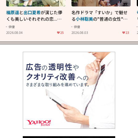
福原遥
と
出口夏希
が演じた儚
名作ドラマ「すいか」で魅せ
くも美しいそれぞれの恋...生
る
小林聡美
の"普通の女性"が
きることの尊さを教えてくれ
大人に刺さる...映画「かもめ
俳優
俳優
た映画「あの花が咲く丘で、
食堂」にも通じる静かな芝居
2026.08.04
25
2026.08.03
23
君とまた出会えたら。」