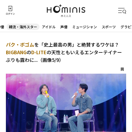
俳優
韓流・海外スター
アイドル
声優
ミュージシャン
スポーツ
グラビ
パク・ボゴム
を「史上最高の男」と絶賛するワケは？
BIGBANG
の
D-LITE
の天性ともいえるエンターテイナー
ぶりも露わに...（画像5/9）