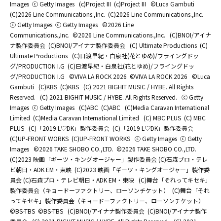
Images
ⓒ Getty Images
(c)Project III
(c)Project III
©Luca Gambuti
(C)2026 Line Communications.,Inc.
(C)2026 Line Communications.,Inc.
ⓒ Getty Images
ⓒ Getty Images
©2026 Line
Communications.,Inc.
©2026 Line Communications.,Inc.
(C)BNOI/アイナ
ナ製作委員会
(C)BNOI/アイナナ製作委員会
(C) Ultimate Productions
(C)
Ultimate Productions
(C)日渡早紀・白泉社(花とゆめ)/フライングドッ
グ/PRODUCTION I.G
(C)日渡早紀・白泉社(花とゆめ)/フライングドッ
グ/PRODUCTION I.G
©️VIVA LA ROCK 2026
©️VIVA LA ROCK 2026
©Luca
Gambuti
(C)KBS
(C)KBS
(C) 2021 BIGHIT MUSIC / HYBE. All Rights
Reserved.
(C) 2021 BIGHIT MUSIC / HYBE. All Rights Reserved.
ⓒ Getty
Images
ⓒ Getty Images
(C)ABC
(C)ABC
(C)Media Caravan International
Limited
(C)Media Caravan International Limited
(C) MBC PLUS
(C) MBC
PLUS
(C)「2019 L♡DK」製作委員会
(C)「2019 L♡DK」製作委員会
(C)UP-FRONT WORKS
(C)UP-FRONT WORKS
ⓒ Getty Images
ⓒ Getty
Images
©2026 TAKE SHOBO CO.,LTD.
©2026 TAKE SHOBO CO.,LTD.
(C)2023 映画「ギーツ・キングオージャー」製作委員会 (C)石森プロ・テレ
ビ朝日・ADK EM・東映
(C)2023 映画「ギーツ・キングオージャー」製作委
員会 (C)石森プロ・テレビ朝日・ADK EM・東映
(C)舞台「それってキセキ」
製作委員会（キョードーファクトリー、ローソンチケット）
(C)舞台「それ
ってキセキ」製作委員会（キョードーファクトリー、ローソンチケット）
©BS-TBS
©BS-TBS
(C)BNOI/アイナナ製作委員会
(C)BNOI/アイナナ製作