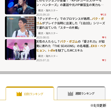
とのセッションが反響！「KPOPガールズ!デーモ
ン・ハンターズ」の裏話や元JYP練習生の実力も露
わに...
韓流・海外スター
2025.09.10
18
「グッドボーイ」でのブロマンスが再燃...
パク・ボ
ゴム
がブレイク当時に出演した「1泊2日」シリーズ
で漏れ出ていた「スターの片鱗」
韓流・海外スター
2025.08.01
4
天性の人たらし？
パク・ボゴム
の「愛され力」が如
実に表れた「THE SEASONS」の名場面...
EXO・ベク
ヒョン
、
i-dle
を魅了したMCスキル
韓流・海外スター
2025.07.21
3
週間ランキング
日別ランキング
※
8/8
更新