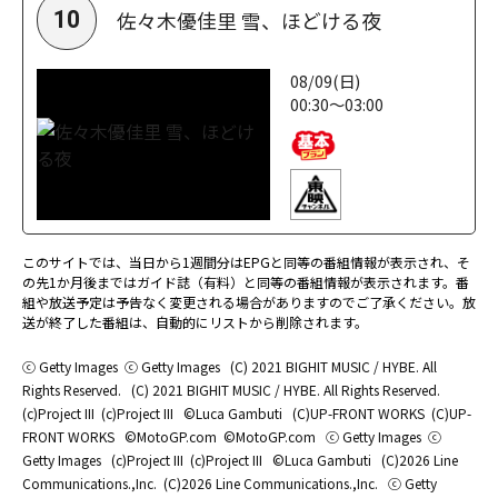
佐々木優佳里 雪、ほどける夜
10
08/09(日)
00:30～03:00
このサイトでは、当日から1週間分はEPGと同等の番組情報が表示され、そ
の先1か月後まではガイド誌（有料）と同等の番組情報が表示されます。番
組や放送予定は予告なく変更される場合がありますのでご了承ください。放
送が終了した番組は、自動的にリストから削除されます。
ⓒ Getty Images
ⓒ Getty Images
(C) 2021 BIGHIT MUSIC / HYBE. All
Rights Reserved.
(C) 2021 BIGHIT MUSIC / HYBE. All Rights Reserved.
(c)Project III
(c)Project III
©Luca Gambuti
(C)UP-FRONT WORKS
(C)UP-
FRONT WORKS
©MotoGP.com
©MotoGP.com
ⓒ Getty Images
ⓒ
Getty Images
(c)Project III
(c)Project III
©Luca Gambuti
(C)2026 Line
Communications.,Inc.
(C)2026 Line Communications.,Inc.
ⓒ Getty