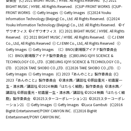
委員会
(C) 2021 BIGHIT MUSIC / HYBE. All Rights Reserved.
(C) 2021
BIGHIT MUSIC / HYBE. All Rights Reserved.
(C)UP-FRONT WORKS
(C)UP-
FRONT WORKS
ⓒ Getty Images
ⓒ Getty Images
(C)2024 Youku
Information Technology (Beijing) Co., Ltd. All Rights Reserved.
(C)2024
Youku Information Technology (Beijing) Co., Ltd. All Rights Reserved.
©イ
ザワオフィス
©イザワオフィス
(C) 2021 BIGHIT MUSIC / HYBE. All Rights
Reserved.
(C) 2021 BIGHIT MUSIC / HYBE. All Rights Reserved.
ⓒ CJ ENM
Co., Ltd, All Rights Reserved
ⓒ CJ ENM Co., Ltd, All Rights Reserved
ⓒ
Getty Images
ⓒ Getty Images
（C）BNOI/劇場版アイナナ製作委員会
（C）BNOI/劇場版アイナナ製作委員会
(C)BEIJING IQIYI SCIENCE &
TECHNOLOGY CO., LTD.
(C)BEIJING IQIYI SCIENCE & TECHNOLOGY CO.,
LTD.
(C)2026 TAKE SHOBO CO.,LTD.
(C)2026 TAKE SHOBO CO.,LTD.
ⓒ
Getty Images
ⓒ Getty Images
(C) 2023『あんのこと』製作委員会
(C)
2023『あんのこと』製作委員会
©清水茜／講談社 ©原田重光・初嘉屋一
生・清水茜／講談社 ©2024 映画「はたらく細胞」製作委員会
©清水茜／
講談社 ©原田重光・初嘉屋一生・清水茜／講談社 ©2024 映画「はたらく細
胞」製作委員会
©2025スターコーポレーション21
©2025スターコーポレ
ーション21
ⓒ Getty Images
ⓒ Getty Images
©Luca Gambuti
(C)2016
BigHit Entertainment/PONY CANYON INC.
(C)2016 BigHit
Entertainment/PONY CANYON INC.