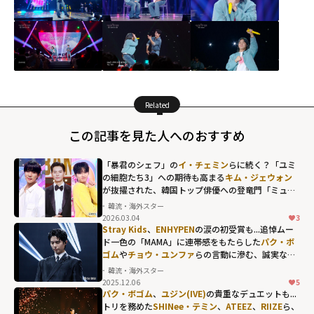
Related
この記事を見た人へのおすすめ
「暴君のシェフ」の
イ・チェミン
らに続く？「ユミ
の細胞たち3」への期待も高まる
キム・ジェウォン
が抜擢された、韓国トップ俳優への登竜門「ミュー
ジックバンク」の歴代MC
韓流・海外スター
2026.03.04
3
Stray Kids
、
ENHYPEN
の涙の初受賞も...追悼ムー
ド一色の「MAMA」に連帯感をもたらした
パク・ボ
ゴム
や
チョウ・ユンファ
らの言動に滲む、誠実な人
間性
韓流・海外スター
2025.12.06
5
パク・ボゴム
、
ユジン(IVE)
の貴重なデュエットも...
トリを務めた
SHINee・テミン
、
ATEEZ
、
RIIZE
ら、