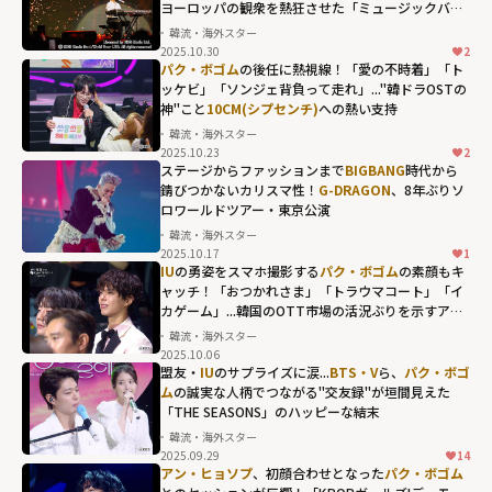
ヨーロッパの観衆を熱狂させた「ミュージックバン
ク」のリスボン公演
韓流・海外スター
2025.10.30
2
パク・ボゴム
の後任に熱視線！「愛の不時着」「ト
ッケビ」「ソンジェ背負って走れ」..."韓ドラOSTの
神"こと
10CM(シプセンチ)
への熱い支持
韓流・海外スター
2025.10.23
2
10CM(シプセン
ステージからファッションまで
BIGBANG
時代から
チ)への熱い支持"
錆びつかないカリスマ性！
G-DRAGON
、8年ぶりソ
ロワールドツアー・東京公演
width="304"
韓流・海外スター
height="203"
2025.10.17
1
loading="lazy"
IU
の勇姿をスマホ撮影する
パク・ボゴム
の素顔もキ
ャッチ！「おつかれさま」「トラウマコート」「イ
fetchpriority="h
カゲーム」...韓国のOTT市場の活況ぶりを示すアワ
igh">
ードの名珍場面
韓流・海外スター
2025.10.06
盟友・
IU
のサプライズに涙...
BTS・V
ら、
パク・ボゴ
ム
の誠実な人柄でつながる"交友録"が垣間見えた
「THE SEASONS」のハッピーな結末
韓流・海外スター
2025.09.29
14
アン・ヒョソプ
、初顔合わせとなった
パク・ボゴム