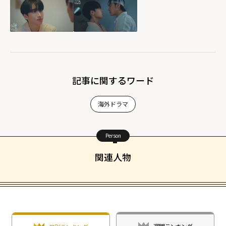
igh">
記事に関するワード
海外ドラマ
Person
関連人物