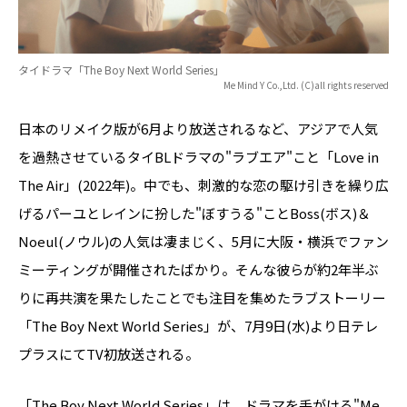
タイドラマ「The Boy Next World Series」
Me Mind Y Co.,Ltd. (C)all rights reserved
日本のリメイク版が6月より放送されるなど、アジアで人気
を過熱させているタイBLドラマの"ラブエア"こと「Love in
The Air」(2022年)。中でも、刺激的な恋の駆け引きを繰り広
げるパーユとレインに扮した"ぼすうる"ことBoss(ボス)＆
Noeul(ノウル)の人気は凄まじく、5月に大阪・横浜でファン
ミーティングが開催されたばかり。そんな彼らが約2年半ぶ
りに再共演を果たしたことでも注目を集めたラブストーリー
「The Boy Next World Series」が、7月9日(水)より日テレ
プラスにてTV初放送される。
「The Boy Next World Series」は、ドラマを手がける"Me