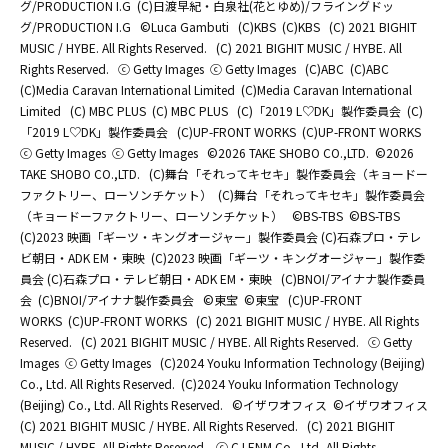
グ/PRODUCTION I.G
(C)日渡早紀・白泉社(花とゆめ)/フライングドッ
グ/PRODUCTION I.G
©Luca Gambuti
(C)KBS
(C)KBS
(C) 2021 BIGHIT
MUSIC / HYBE. All Rights Reserved.
(C) 2021 BIGHIT MUSIC / HYBE. All
Rights Reserved.
ⓒ Getty Images
ⓒ Getty Images
(C)ABC
(C)ABC
(C)Media Caravan International Limited
(C)Media Caravan International
Limited
(C) MBC PLUS
(C) MBC PLUS
(C)「2019 L♡DK」製作委員会
(C)
「2019 L♡DK」製作委員会
(C)UP-FRONT WORKS
(C)UP-FRONT WORKS
ⓒ Getty Images
ⓒ Getty Images
©2026 TAKE SHOBO CO.,LTD.
©2026
TAKE SHOBO CO.,LTD.
(C)舞台「それってキセキ」製作委員会（キョードー
ファクトリー、ローソンチケット）
(C)舞台「それってキセキ」製作委員会
（キョードーファクトリー、ローソンチケット）
©BS-TBS
©BS-TBS
(C)2023 映画「ギーツ・キングオージャー」製作委員会 (C)石森プロ・テレ
ビ朝日・ADK EM・東映
(C)2023 映画「ギーツ・キングオージャー」製作委
員会 (C)石森プロ・テレビ朝日・ADK EM・東映
(C)BNOI/アイナナ製作委員
会
(C)BNOI/アイナナ製作委員会
©東宝
©東宝
(C)UP-FRONT
WORKS
(C)UP-FRONT WORKS
(C) 2021 BIGHIT MUSIC / HYBE. All Rights
Reserved.
(C) 2021 BIGHIT MUSIC / HYBE. All Rights Reserved.
ⓒ Getty
Images
ⓒ Getty Images
(C)2024 Youku Information Technology (Beijing)
Co., Ltd. All Rights Reserved.
(C)2024 Youku Information Technology
(Beijing) Co., Ltd. All Rights Reserved.
©イザワオフィス
©イザワオフィス
(C) 2021 BIGHIT MUSIC / HYBE. All Rights Reserved.
(C) 2021 BIGHIT
MUSIC / HYBE. All Rights Reserved.
ⓒ CJ ENM Co., Ltd, All Rights