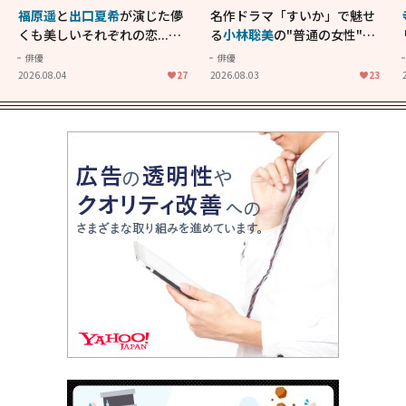
福原遥
と
出口夏希
が演じた儚
名作ドラマ「すいか」で魅せ
くも美しいそれぞれの恋...生
る
小林聡美
の"普通の女性"が
きることの尊さを教えてくれ
大人に刺さる...映画「かもめ
俳優
俳優
た映画「あの花が咲く丘で、
食堂」にも通じる静かな芝居
2026.08.04
27
2026.08.03
23
君とまた出会えたら。」