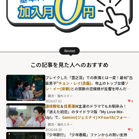
Related
この記事を見た人へのおすすめ
ブレイクした「雲之羽」での表情とは一変！最旬"古
装男子"
チョン・レイ(丞磊)
、年上のトップ女優
ソ
ン・イー(宋軼)
との禁断の恋模様が反響を呼んだ
「与晋長安」
韓流・海外スター
2026.07.01
4
チョン・レイ(丞
道枝駿佑
＆
目黒蓮
W主演のドラマでもお馴染み！
磊)、年上のトッ
「消えた初恋」のタイドラマ版「My Love Mix-
Up!」で、
Gemini(ジェミナイ)
×
Fourth(フォース)
プ女優
ソン・イ
が体現した"キュンの瞬間"
韓流・海外スター
ー(宋軼)
との禁断
2026.06.30
1
の恋模様が反響
「少年歌行」「少年春風」ファンからの熱い支持