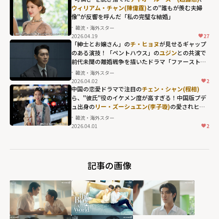
height="203"
最高のアタリ
ウィリアム・チャン(陳偉霆)
との"誰もが羨む夫婦
度が反響を呼ん
loading="lazy"
像"が反響を呼んだ「私の完璧な結婚」
役！「模範タク
だ「凡人修仙
fetchpriority="h
韓流・海外スター
シー」シリーズ
伝」"
igh">
2026.04.19
27
チャオ・ルース
最新作に支持が
width="304"
「紳士とお嬢さん」の
チ・ヒョヌ
が見せるギャップ
ー(趙露思)、
ウィ
のある演技！「ペントハウス」の
ユジン
との共演で
集まるワケ"
height="203"
前代未聞の離婚戦争を描いたドラマ「ファーストレ
リアム・チャン
width="304"
loading="lazy"
ディ」
韓流・海外スター
(陳偉霆)
との"誰
height="203"
fetchpriority="h
2026.04.02
2
もが羨む夫婦
loading="lazy"
中国の恋愛ドラマで注目の
チェン・シャン(程相)
igh">
ら、"彼氏"役のイケメン度が高すぎる！中国版プデ
像"が反響を呼ん
fetchpriority="h
ュ出身の
リー・ズーシュエン(李子璇)
の愛されヒロ
だ「私の完璧な
igh">
イン力とは？
韓流・海外スター
結婚」"
2026.04.01
2
リー・ズーシュ
width="304"
エン(李子璇)の愛
height="203"
されヒロイン力
loading="lazy"
記事の画像
とは？"
fetchpriority="h
width="304"
igh">
height="203"
loading="lazy"
fetchpriority="h