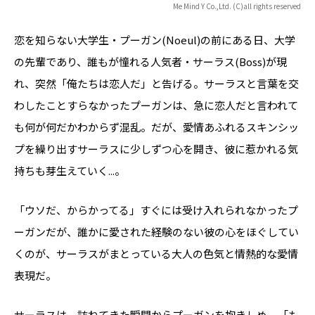
Me Mind Y Co.,Ltd. (C)all rights reserved
恋を知らない大学生・プーガン(Noeul)の前にある日、大学
の先輩であり、誰もが憧れる人気者・サーラス(Boss)が現
れ、突然「俺たちは恋人だ」と告げる。サーラスと言葉を交
わしたことすらなかったプーガンは、急に恋人だと言われて
も何が何だかわからず混乱。だが、愛情あふれるスキンシッ
プを繰り出すサーラスに少しずつ心を開き、彼に惹かれる気
持ちも芽生えていく...。
「ウソだ、からかってる」――すぐには受け入れられなかったプ
ーガンだが、誰かに愛された経験のない彼の心をほぐしてい
くのが、サーラスがまとっている大人の色気と情熱的な愛情
表現だ。
サーラスは、訪ねてきた瞬間からプーガンを抱きしめ、「も