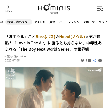
俳優
韓流・海外スター
アイドル
声優
ミュージシャン
スポーツ
グラビ
「ぼすうる」こと
Boss(ボス)
＆
Noeul(ノウル)
人気が過
熱！「Love in The Air」に勝るとも劣らない、中毒性あ
ふれる「The Boy Next World Series」の世界観
韓流・海外スター
2025.07.08
3