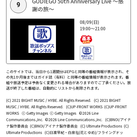
GODIEGO 50th Anniversary Live ～感
9
謝の旅～
08/09(日)
19:00～21:00
このサイトでは、当日から1週間分はEPGと同等の番組情報が表示され、そ
の先1か月後まではガイド誌（有料）と同等の番組情報が表示されます。番
組や放送予定は予告なく変更される場合がありますのでご了承ください。放
送が終了した番組は、自動的にリストから削除されます。
(C) 2021 BIGHIT MUSIC / HYBE. All Rights Reserved.
(C) 2021 BIGHIT
MUSIC / HYBE. All Rights Reserved.
(C)UP-FRONT WORKS
(C)UP-FRONT
WORKS
ⓒ Getty Images
ⓒ Getty Images
©2026 Line
Communications.,Inc.
©2026 Line Communications.,Inc.
(C)BNOI/アイナ
ナ製作委員会
(C)BNOI/アイナナ製作委員会
(C) Ultimate Productions
(C)
Ultimate Productions
(C)日渡早紀・白泉社(花とゆめ)/フライングドッ