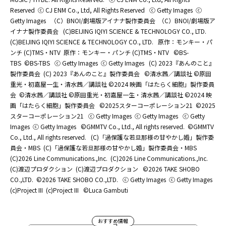
Reserved
ⓒ CJ ENM Co., Ltd, All Rights Reserved
ⓒ Getty Images
ⓒ
Getty Images
（C）BNOI/劇場版アイナナ製作委員会
（C）BNOI/劇場版ア
イナナ製作委員会
(C)BEIJING IQIYI SCIENCE & TECHNOLOGY CO., LTD.
(C)BEIJING IQIYI SCIENCE & TECHNOLOGY CO., LTD.
原作：モンキー・パ
ンチ (C)TMS・NTV
原作：モンキー・パンチ (C)TMS・NTV
©BS-
TBS
©BS-TBS
ⓒ Getty Images
ⓒ Getty Images
(C) 2023『あんのこと』
製作委員会
(C) 2023『あんのこと』製作委員会
©清水茜／講談社 ©原田
重光・初嘉屋一生・清水茜／講談社 ©2024 映画「はたらく細胞」製作委員
会
©清水茜／講談社 ©原田重光・初嘉屋一生・清水茜／講談社 ©2024 映
画「はたらく細胞」製作委員会
©2025スターコーポレーション21
©2025
スターコーポレーション21
ⓒ Getty Images
ⓒ Getty Images
ⓒ Getty
Images
ⓒ Getty Images
©GMMTV Co., Ltd., All rights reserved.
©GMMTV
Co., Ltd., All rights reserved.
(C)「過保護な若旦那様の甘やかし婚」製作委
員会・MBS
(C)「過保護な若旦那様の甘やかし婚」製作委員会・MBS
(C)2026 Line Communications.,Inc.
(C)2026 Line Communications.,Inc.
(C)渡辺プロダクション
(C)渡辺プロダクション
©2026 TAKE SHOBO
CO.,LTD.
©2026 TAKE SHOBO CO.,LTD.
ⓒ Getty Images
ⓒ Getty Images
(c)Project III
(c)Project III
©Luca Gambuti
おすすめ情報