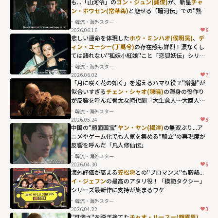
も...「山河令」の
ゴン・ジュン(龔俊)
が、新星
チャ
を呼んだ「与晋
ン・ホワセン(常華森)
と魅せる「暗河伝」での"熱き
長安」"
絆"
韓流・海外スター
width="304"
2026.06.16
6
height="203"
悲しい運命を体現した
ホウ・ミンハオ(侯明昊)
、
デ
ィン・ユーシー(丁禹兮)
の存在感も鮮烈！涙なくし
loading="lazy"
ては語れない"狐妖小紅娘"こと「恋狐妖伝」シリー
fetchpriority="h
ズ第2章
韓流・海外スター
igh">
2026.06.02
7
「月に咲く花の如く」を超えるハマり役？"辮髪"が
似合いすぎる
チェン・シャオ(陳暁)
の渾身の役作り
が反響を呼んだ骨太な時代劇「大生意人～大商人へ
の道～」
韓流・海外スター
2026.05.24
5
チェン・シャオ
中国の"顔面国宝"
ヤン・ヤン(楊洋)
の無双ぶり...ア
(陳暁)の渾身の役
ニメやゲーム化でも人気を集める"韓立"の再現度が
反響を呼んだ「凡人修仙伝」
作りが反響を呼
韓流・海外スター
んだ骨太な時代
2026.04.30
5
ヤン・ヤン(楊洋)
劇「大生意人～
海外評価が高まる
笠松将
との"ブロマンス"も胸熱...
の無双ぶり...アニ
イ・ジェフン
の最高のアタリ役！「模範タクシー」
大商人への道
シリーズ最新作に支持が集まるワケ
メやゲーム化で
～」"
韓流・海外スター
も人気を集め
width="304"
2026.04.22
3
イ・ジェフンの
る"韓立"の再現
"可憐さ"を脱ぎ捨てた
チャオ・ルースー(趙露思)
、