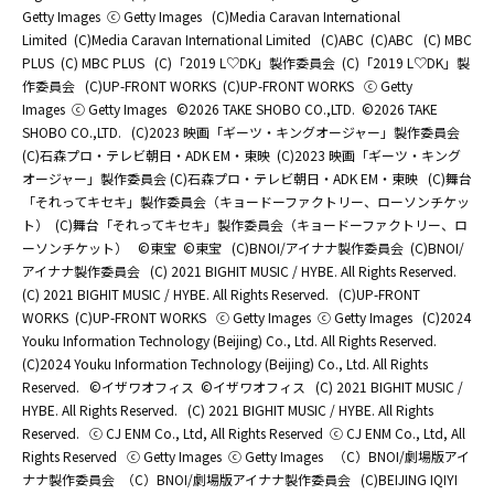
Getty Images
ⓒ Getty Images
(C)Media Caravan International
Limited
(C)Media Caravan International Limited
(C)ABC
(C)ABC
(C) MBC
PLUS
(C) MBC PLUS
(C)「2019 L♡DK」製作委員会
(C)「2019 L♡DK」製
作委員会
(C)UP-FRONT WORKS
(C)UP-FRONT WORKS
ⓒ Getty
Images
ⓒ Getty Images
©2026 TAKE SHOBO CO.,LTD.
©2026 TAKE
SHOBO CO.,LTD.
(C)2023 映画「ギーツ・キングオージャー」製作委員会
(C)石森プロ・テレビ朝日・ADK EM・東映
(C)2023 映画「ギーツ・キング
オージャー」製作委員会 (C)石森プロ・テレビ朝日・ADK EM・東映
(C)舞台
「それってキセキ」製作委員会（キョードーファクトリー、ローソンチケッ
ト）
(C)舞台「それってキセキ」製作委員会（キョードーファクトリー、ロ
ーソンチケット）
©東宝
©東宝
(C)BNOI/アイナナ製作委員会
(C)BNOI/
アイナナ製作委員会
(C) 2021 BIGHIT MUSIC / HYBE. All Rights Reserved.
(C) 2021 BIGHIT MUSIC / HYBE. All Rights Reserved.
(C)UP-FRONT
WORKS
(C)UP-FRONT WORKS
ⓒ Getty Images
ⓒ Getty Images
(C)2024
Youku Information Technology (Beijing) Co., Ltd. All Rights Reserved.
(C)2024 Youku Information Technology (Beijing) Co., Ltd. All Rights
Reserved.
©イザワオフィス
©イザワオフィス
(C) 2021 BIGHIT MUSIC /
HYBE. All Rights Reserved.
(C) 2021 BIGHIT MUSIC / HYBE. All Rights
Reserved.
ⓒ CJ ENM Co., Ltd, All Rights Reserved
ⓒ CJ ENM Co., Ltd, All
Rights Reserved
ⓒ Getty Images
ⓒ Getty Images
（C）BNOI/劇場版アイ
ナナ製作委員会
（C）BNOI/劇場版アイナナ製作委員会
(C)BEIJING IQIYI