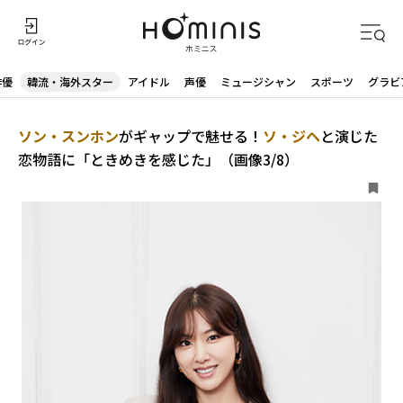
俳優
韓流・海外スター
アイドル
声優
ミュージシャン
スポーツ
グラビ
ソン・スンホン
がギャップで魅せる！
ソ・ジヘ
と演じた
恋物語に「ときめきを感じた」（画像3/8）