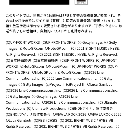
このサイトでは、当日から1週間分はEPGと同等の番組情報が表示され、そ
の先1か月後まではガイド誌（有料）と同等の番組情報が表示されます。番
組や放送予定は予告なく変更される場合がありますのでご了承ください。放
送が終了した番組は、自動的にリストから削除されます。
(C)UP-FRONT WORKS
(C)UP-FRONT WORKS
ⓒ Getty Images
ⓒ Getty
Images
©MotoGP.com
©MotoGP.com
(C) 2021 BIGHIT MUSIC / HYBE.
All Rights Reserved.
(C) 2021 BIGHIT MUSIC / HYBE. All Rights Reserved.
(C)日本映画放送
(C)日本映画放送
(C)UP-FRONT WORKS
(C)UP-FRONT
WORKS
©MotoGP.com
©MotoGP.com
(C)UP-FRONT WORKS
(C)UP-
FRONT WORKS
©MotoGP.com
©MotoGP.com
(C)2026 Line
Communications.,Inc.
(C)2026 Line Communications.,Inc.
ⓒ Getty
Images
ⓒ Getty Images
(c)Project III
(c)Project III
©Luca Gambuti
(C)2026 Line Communications.,Inc.
(C)2026 Line Communications.,Inc.
ⓒ Getty Images
ⓒ Getty Images
©2026 Line
Communications.,Inc.
©2026 Line Communications.,Inc.
(C) Ultimate
Productions
(C) Ultimate Productions
(C)BNOI/アイナナ製作委員会
(C)BNOI/アイナナ製作委員会
©️VIVA LA ROCK 2026
©️VIVA LA ROCK 2026
©Luca Gambuti
(C)KBS
(C)KBS
(C) 2021 BIGHIT MUSIC / HYBE. All
Rights Reserved.
(C) 2021 BIGHIT MUSIC / HYBE. All Rights Reserved.
ⓒ