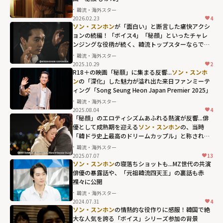
韓流・海外スター
2026.02.23
4
ソン・スンホン
が「面白い」と断言した痛快アクシ
ョンの続編！「ボイス4」「秘顔」といったチャレ
ンジングな役柄が続く、韓流トップスターならでは
の抜群のオーラ
韓流・海外スター
2025.10.29
2
R18＋の映画「秘願」に集まる反響...
ソン・スンホ
ン
の「深化」した魅力が溢れ出た来日ファンミーテ
ィング「Song Seung Heon Japan Premier 2025」
韓流・海外スター
2025.08.04
4
「秘顔」のエロティシズムあふれる熱演が反響...俳
優として成熟期を迎える
ソン・スンホン
の、当時
「韓ドラ史上最高のドリームカップル」と称された
王道ラブコメ
韓流・海外スター
2025.07.07
13
ソン・スンホン
の寝落ちショットも...MZ世代の共演
俳優の暴露話や、「元祖韓流四天王」の裏話も赤
裸々に公開
韓流・海外スター
2024.07.31
4
ソン・スンホン
の情熱的な役作りに感服！韓国で絶
大な人気を誇る「ボイス」シリーズ参加の背景