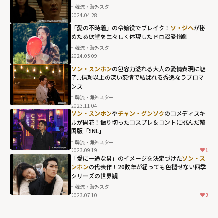
韓流・海外スター
2024.04.28
「愛の不時着」の令嬢役でブレイク！
ソ・ジヘ
が秘
めたる欲望を生々しく体現したドロ沼愛憎劇
韓流・海外スター
2024.03.09
ソン・スンホン
の包容力溢れる大人の愛情表現に魅
了...信頼以上の深い恋情で結ばれる秀逸なラブロマ
ンス
韓流・海外スター
2023.11.04
ソン・スンホン
や
チャン・グンソク
のコメディスキ
ルが開花！振り切ったコスプレ＆コントに挑んだ韓
国版「SNL」
韓流・海外スター
2023.09.19
1
「愛に一途な男」のイメージを決定づけた
ソン・ス
ンホン
の代表作！20数年が経っても色褪せない四季
シリーズの世界観
韓流・海外スター
2023.07.10
2