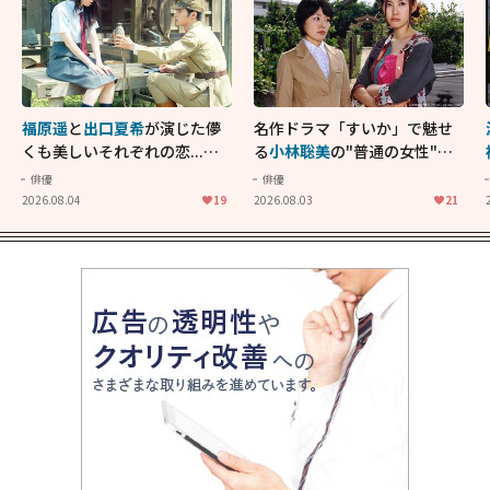
福原遥
と
出口夏希
が演じた儚
名作ドラマ「すいか」で魅せ
くも美しいそれぞれの恋...生
る
小林聡美
の"普通の女性"が
きることの尊さを教えてくれ
大人に刺さる...映画「かもめ
俳優
俳優
た映画「あの花が咲く丘で、
食堂」にも通じる静かな芝居
2026.08.04
19
2026.08.03
21
君とまた出会えたら。」