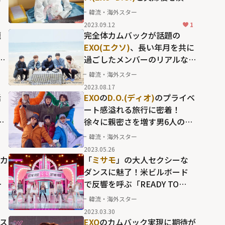
ー
た「100日の郎君様」での稀有
韓流・海外スター
な存在感
2023.09.12
1
題
完全体カムバックが話題の
EXO(エクソ)
、長い年月を共に
ぎ
過ごしたメンバーのリアルな
関係性
韓流・海外スター
2023.08.17
活
EXO
の
D.O.(ディオ)
のプライベ
ート感溢れる旅行に密着！
が
徐々に親密さを増す男6人の
「ケミ」
韓流・海外スター
P界
2023.05.26
カ
「
ミサモ
」の大人セクシーな
ダンスに魅了！米ビルボード
難
で反響を呼ぶ「READY TO
BE」で示した
TWICE
の新たな
韓流・海外スター
ジ
ステージ
2023.03.30
ス
EXO
のカムバック実現に期待が