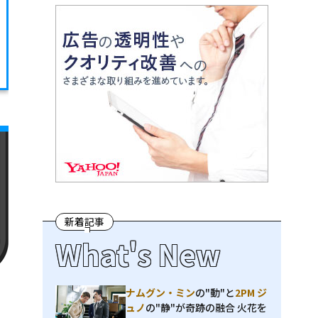
新着記事
What's New
ナムグン・ミン
の"動"と
2PM ジ
ュノ
の"静"が奇跡の融合 火花を