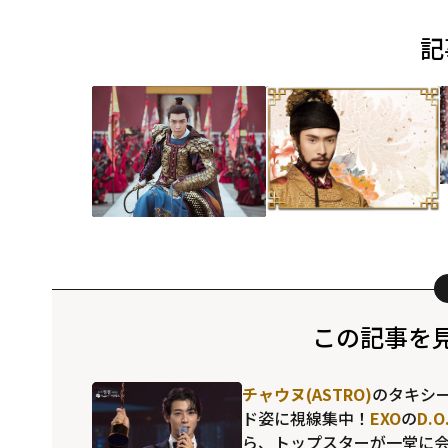
記
この記事を
チャウヌ(ASTRO)
のタキシ
ド姿に視線集中！
EXO
の
D.O
ら、トップスターが一堂に