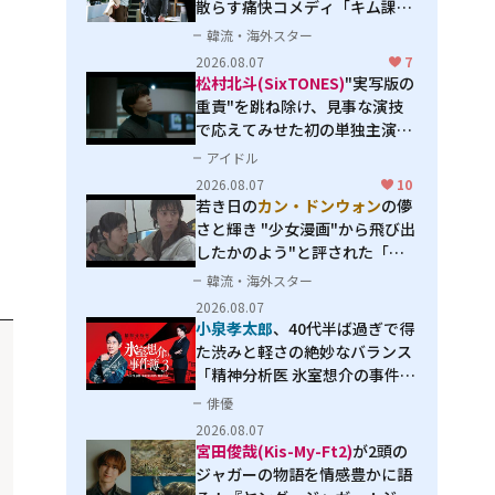
散らす痛快コメディ「キム課長
とソ理事～Bravo! Your Life
韓流・海外スター
～」
2026.08.07
7
松村北斗(SixTONES)
"実写版の
重責"を跳ね除け、見事な演技
で応えてみせた初の単独主演映
画「秒速5センチメートル」
アイドル
2026.08.07
10
若き日の
カン・ドンウォン
の儚
さと輝き "少女漫画"から飛び出
したかのよう"と評された「オ
オカミの誘惑」
韓流・海外スター
2026.08.07
小泉孝太郎
、40代半ば過ぎで得
た渋みと軽さの絶妙なバランス
「精神分析医 氷室想介の事件簿
３」で見せる進化
俳優
2026.08.07
宮田俊哉(Kis-My-Ft2)
が2頭の
ジャガーの物語を情感豊かに語