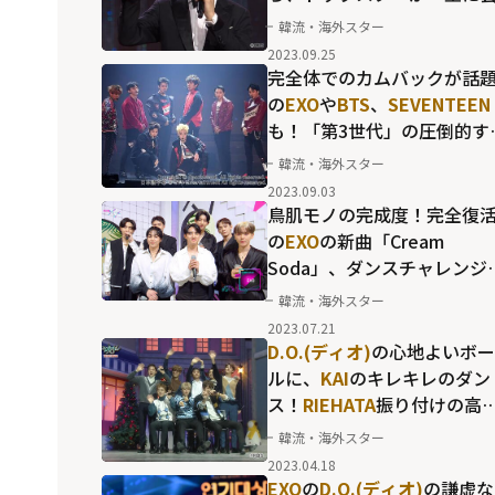
した韓国発信の新たなアワ
韓流・海外スター
ド
2023.09.25
完全体でのカムバックが話
の
EXO
や
BTS
、
SEVENTEEN
も！「第3世代」の圧倒的す
る存在感
韓流・海外スター
2023.09.03
鳥肌モノの完成度！完全復
の
EXO
の新曲「Cream
Soda」、ダンスチャレンジ
反響を呼ぶ
NewJeans
の
韓流・海外スター
「Super Shy」など...K-PO
2023.07.21
を沸かせるカムバック
D.O.(ディオ)
の心地よいボー
ルに、
KAI
のキレキレのダン
ス！
RIEHATA
振り付けの高
度ダンスにも目を奪われる
韓流・海外スター
EXO(エクソ)
の圧巻のステー
2023.04.18
EXO
の
D.O.(ディオ)
の謙虚な