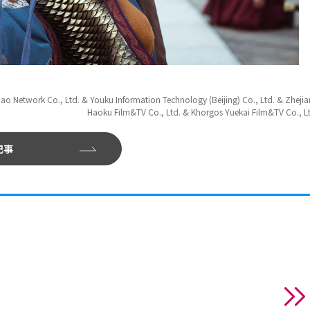
o Network Co., Ltd. & Youku Information Technology (Beijing) Co., Ltd. & Zheji
Haoku Film&TV Co., Ltd. & Khorgos Yuekai Film&TV Co., L
記事