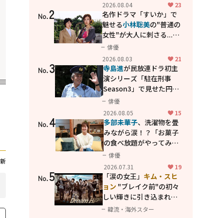
花が咲く丘で、君とまた出
2026.08.04
23
2
会えたら。」
名作ドラマ「すいか」で
No.
魅せる
小林聡美
の"普通の
女性"が大人に刺さる...映
画「かもめ食堂」にも通
俳優
じる静かな芝居
2026.08.03
21
3
寺島進
が民放連ドラ初主
No.
演シリーズ「駐在刑事
Season3」で見せた円熟
の演技
俳優
2026.08.05
15
4
多部未華子
、洗濯物を畳
No.
みながら涙！？「お菓子
の食べ放題がやってみた
い」ハンディファン4台の
俳優
新
暑さ対策も明かす
2026.07.31
19
5
「涙の女王」
キム・スヒ
No.
ョン
"ブレイク前"の初々
しい輝きに引き込まれ
る...
2PM テギョン
ら豪華
韓流・海外スター
共演の青春名作「ドリー