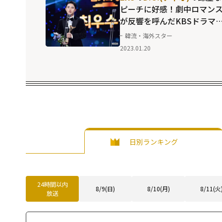
ピーチに好感！劇中ロマン
が反響を呼んだKBSドラマ
ベストカップルたち
韓流・海外スター
2023.01.20
日別ランキング
24時間以内
8/9(日)
8/10(月)
8/11(火
放送