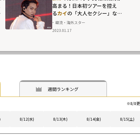
ス
高まる！日本初ツアーを控え
の
る
カイ
の「大人セクシー」な
至高のパフォーマンス
韓流・海外スター
2023.01.17
週間ランキング
※
8/8
更
)
8/12(水)
8/13(木)
8/14(金)
8/15(土)