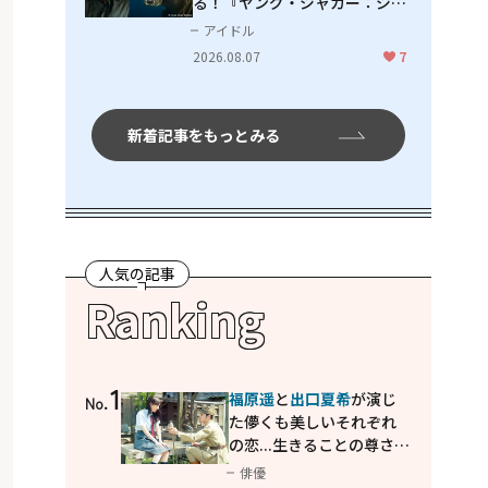
る！『ヤング・ジャガー：ジャ
ングル王への道』『ジャガーと
アイドル
ウミガメの物語：熱帯林の守護
2026.08.07
7
神』で見せるナレーションの妙
新着記事をもっとみる
人気の記事
Ranking
1
福原遥
と
出口夏希
が演じ
No.
た儚くも美しいそれぞれ
の恋...生きることの尊さを
教えてくれた映画「あの
俳優