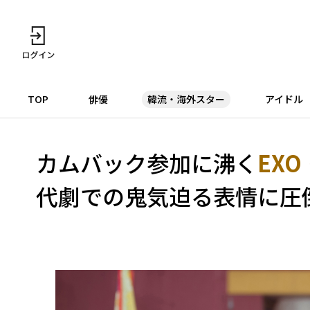
TOP
俳優
韓流・海外スター
アイドル
カムバック参加に沸く
EX
代劇での鬼気迫る表情に圧倒