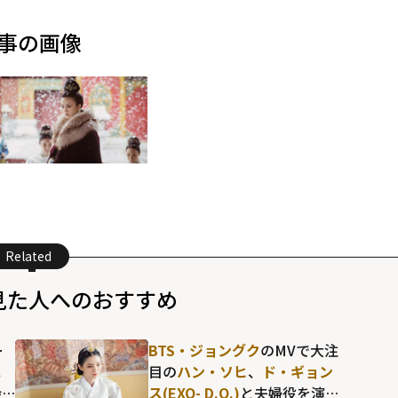
事の画像
Related
見た人へのおすすめ
ー
BTS・ジョングク
のMVで大注
.
目の
ハン・ソヒ
、
ド・ギョン
会
ス(EXO- D.O.)
と夫婦役を演じ