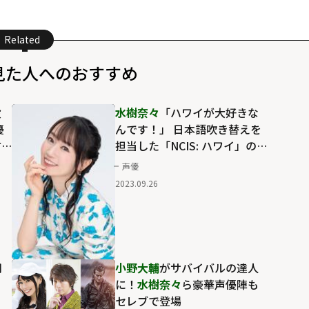
Related
見た人へのおすすめ
役
水樹奈々
「ハワイが大好きな
優
んです！」 日本語吹き替えを
方
担当した「NCIS: ハワイ」の魅
力を語る
声優
2023.09.26
期
小野大輔
がサバイバルの達人
も
に！
水樹奈々
ら豪華声優陣も
セレブで登場