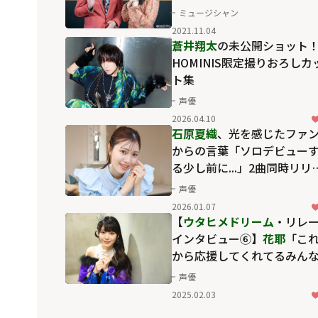
ミュージシャン
2021.11.04
蒼井翔太
の未公開ショット
HOMINIS限定撮りおろしカ
ト集
声優
2026.04.10
石原夏織
、光を感じたファ
からの言葉「ソロデビュー
る少し前に...」2曲同時リリ
スインタビュー
声優
2026.01.07
【
ウタヒメドリーム
・リレ
インタビュー⑥】
花耶
「こ
から応援してくれてるみん
と一緒に大きくなっていく
声優
だということを証明できる
2025.02.03
うなライブに！」