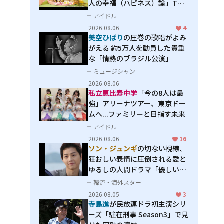
人の幸福（ハピネス）論」THE
MAKING
アイドル
2026.08.06
4
美空ひばり
の圧巻の歌唱がよみ
がえる 約5万人を動員した貴重
な「情熱のブラジル公演」
ミュージシャン
2026.08.06
私立恵比寿中学
「今の8人は最
強」アリーナツアー、東京ドー
ムへ...ファミリーと目指す未来
アイドル
2026.08.06
16
ソン・ジュンギ
の切ない視線、
狂おしい表情に圧倒される――愛と
ゆるしの人間ドラマ「優しい
男」
韓流・海外スター
2026.08.05
3
寺島進
が民放連ドラ初主演シリ
ーズ「駐在刑事 Season3」で見