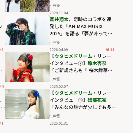
声優
2020.11.04
！
蒼井翔太
、奇跡のコラボを連
ッ
発した『ANIMAX MUSIX
2025』を語る「夢が叶って熱
かった」
声優
3
2026.04.09
11
ン
【
ウタヒメドリーム
・リレー
す
インタビュー⑦】
鈴木杏奈
ー
「ご新規さんも『 桜木舞華推
し』にさせちゃうくらいのス
声優
テージを楽しみにしていてく
4
2025.02.07
ださい」
ー
【
ウタヒメドリーム
・リレー
れ
インタビュー⑤】
礒部花凜
な
「みんなの魅力が少しでも多
ん
くの人に伝われば良いな」
声優
よ
1
2025.01.31