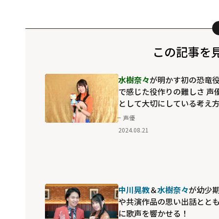
この記事を
水樹奈々
が明かす初の恐竜
で感じた役作りの難しさ 声
として大切にしている考え
も
声優
2024.08.21
中川晃教
＆
水樹奈々
が幼少
や共演作品の思い出話とと
に歌声を響かせる！