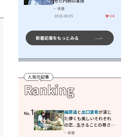
せた円熟の演技
俳優
2026.08.05
14
新着記事をもっとみる
人気の記事
Ranking
1
福原遥
と
出口夏希
が演じ
No.
た儚くも美しいそれぞれ
の恋...生きることの尊さを
教えてくれた映画「あの
俳優