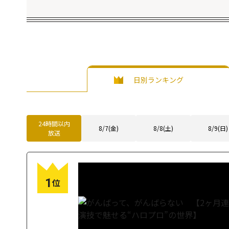
日別ランキング
24時間以内
8/7(金)
8/8(土)
8/9(日)
放送
1
位