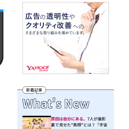
新着記事
What's New
原因は自分にある。
7人が撮影
裏で見せた"素顔"とは？「宇宙