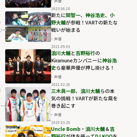
声優
2023」
2023.06.18
レ
新たに
関智一
、
神谷浩史
、
小
力
野大輔
が参戦！VARTの新たな
生
戦いが始まる
声優
2021.09.03
メ
浪川大輔
と
吉野裕行
の
な
Kiramuneカンパニーに
神谷浩
史
ら豪華声優が押し掛ける！
声優
2021.02.26
が
三木眞一郎
、
浪川大輔
らの本
チ
気の挑戦！VARTが新たな風を
キ
巻き起こす
声優
2020.03.20
対
Uncle Bomb
・
浪川大輔
＆
吉
野裕行
が体を張って
DJ KOO
を