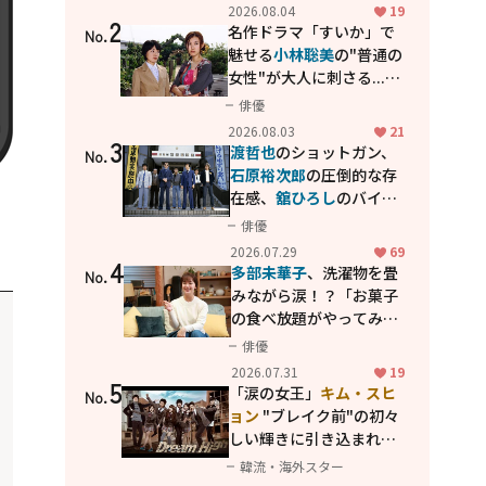
花が咲く丘で、君とまた出
2026.08.04
19
2
会えたら。」
名作ドラマ「すいか」で
No.
魅せる
小林聡美
の"普通の
女性"が大人に刺さる...映
画「かもめ食堂」にも通
俳優
じる静かな芝居
2026.08.03
21
3
渡哲也
のショットガン、
No.
石原裕次郎
の圧倒的な存
在感、
舘ひろし
のバイク
アクション！"大門軍
俳優
団"のカッコよさが詰まっ
2026.07.29
69
4
た「西部警察 PART-II」
多部未華子
、洗濯物を畳
No.
みながら涙！？「お菓子
の食べ放題がやってみた
い」ハンディファン4台の
俳優
暑さ対策も明かす
2026.07.31
19
5
「涙の女王」
キム・スヒ
No.
ョン
"ブレイク前"の初々
しい輝きに引き込まれ
る...
2PM テギョン
ら豪華
韓流・海外スター
共演の青春名作「ドリー