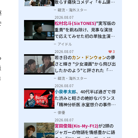
、
散らす痛快コメディ「キム課長
とソ理事～Bravo! Your Life
韓流・海外スター
逐
～」
2026.08.07
で
松村北斗(SixTONES)
"実写版の
重責"を跳ね除け、見事な演技
で応えてみせた初の単独主演映
画「秒速5センチメートル」
アイドル
2026.08.07
3
も
若き日の
カン・ドンウォン
の儚
さと輝き "少女漫画"から飛び出
意
したかのよう"と評された「オ
オカミの誘惑」
声
韓流・海外スター
2026.08.07
小泉孝太郎
、40代半ば過ぎで得
た渋みと軽さの絶妙なバランス
「精神分析医 氷室想介の事件簿
３」で見せる進化
俳優
2026.08.07
宮田俊哉(Kis-My-Ft2)
が2頭の
ジャガーの物語を情感豊かに語