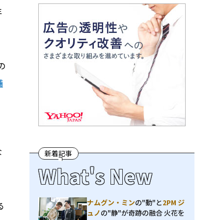
年
の
輔
、
な
新着記事
What's New
ナムグン・ミン
の"動"と
2PM ジ
る
ュノ
の"静"が奇跡の融合 火花を