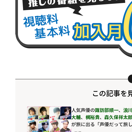
この記事を
⼈気声優の
諏訪部順⼀
、
浪
⼤輔
、
梶裕貴
、
森久保祥太
が旅に出る「声優だって旅
ます the 3rd」＜2019年製