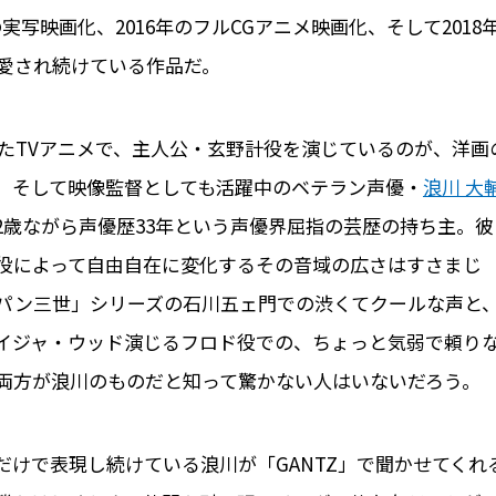
の実写映画化、2016年のフルCGアニメ映画化、そして2018
も愛され続けている作品だ。
たTVアニメで、主人公・玄野計役を演じているのが、洋画
、そして映像監督としても活躍中のベテラン声優・
浪川 大
2歳ながら声優歴33年という声優界屈指の芸歴の持ち主。彼
役によって自由自在に変化するその音域の広さはすさまじ
パン三世」シリーズの石川五ェ門での渋くてクールな声と
イジャ・ウッド演じるフロド役での、ちょっと気弱で頼り
両方が浪川のものだと知って驚かない人はいないだろう。
けで表現し続けている浪川が「GANTZ」で聞かせてくれ