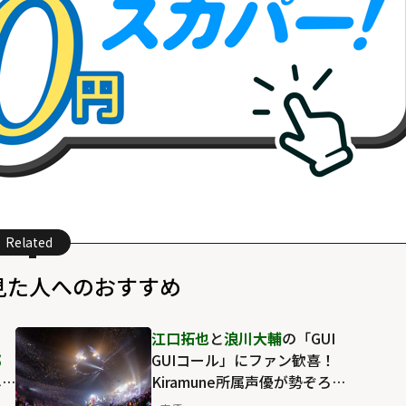
Related
見た人へのおすすめ
川
江口拓也
と
浪川大輔
の「GUI
郎
GUIコール」にファン歓喜！
し
Kiramune所属声優が勢ぞろい
作・
の「Kiramune Music Festival