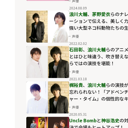
声優
放送＞を放送開始！
2024.08.09
浪川大輔
、
茅野愛衣
らのナ
ーションで伝える、美しく
強い大型ネコ科動物たちの
態
声優
2022.02.02
石田彰
、
浪川大輔
らのアニ
とはひと味違う、吹き替え
らではの演技を堪能！
声優
2021.03.18
梶裕貴
、
浪川大輔
らの演技
忘れられない！「アドベン
ャー・タイム」の個性的な
ャラクターが大集合
声優
2020.05.31
Uncle Bomb
と
神谷浩史
の
決で会場もヒートアップ！