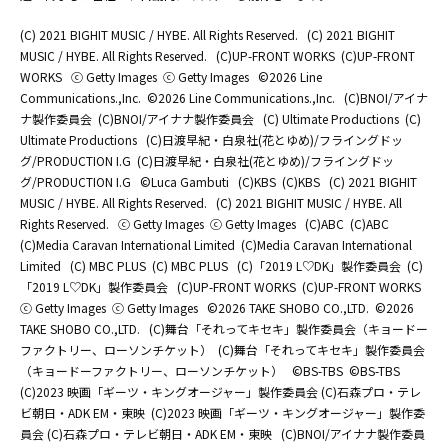
(C) 2021 BIGHIT MUSIC / HYBE. All Rights Reserved.
(C) 2021 BIGHIT
MUSIC / HYBE. All Rights Reserved.
(C)UP-FRONT WORKS
(C)UP-FRONT
WORKS
ⓒ Getty Images
ⓒ Getty Images
©2026 Line
Communications.,Inc.
©2026 Line Communications.,Inc.
(C)BNOI/アイナ
ナ製作委員会
(C)BNOI/アイナナ製作委員会
(C) Ultimate Productions
(C)
Ultimate Productions
(C)日渡早紀・白泉社(花とゆめ)/フライングドッ
グ/PRODUCTION I.G
(C)日渡早紀・白泉社(花とゆめ)/フライングドッ
グ/PRODUCTION I.G
©Luca Gambuti
(C)KBS
(C)KBS
(C) 2021 BIGHIT
MUSIC / HYBE. All Rights Reserved.
(C) 2021 BIGHIT MUSIC / HYBE. All
Rights Reserved.
ⓒ Getty Images
ⓒ Getty Images
(C)ABC
(C)ABC
(C)Media Caravan International Limited
(C)Media Caravan International
Limited
(C) MBC PLUS
(C) MBC PLUS
(C)「2019 L♡DK」製作委員会
(C)
「2019 L♡DK」製作委員会
(C)UP-FRONT WORKS
(C)UP-FRONT WORKS
ⓒ Getty Images
ⓒ Getty Images
©2026 TAKE SHOBO CO.,LTD.
©2026
TAKE SHOBO CO.,LTD.
(C)舞台「それってキセキ」製作委員会（キョードー
ファクトリー、ローソンチケット）
(C)舞台「それってキセキ」製作委員会
（キョードーファクトリー、ローソンチケット）
©BS-TBS
©BS-TBS
(C)2023 映画「ギーツ・キングオージャー」製作委員会 (C)石森プロ・テレ
ビ朝日・ADK EM・東映
(C)2023 映画「ギーツ・キングオージャー」製作委
員会 (C)石森プロ・テレビ朝日・ADK EM・東映
(C)BNOI/アイナナ製作委員