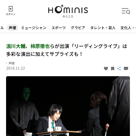
ドル
声優
ミュージシャン
スポーツ
グラビア
タレント・芸人
文化人・
浪川大輔
、
柿原徹也
らが出演「リーディングライブ」は
多彩な演出に加えてサプライズも！
声優
2018.11.22