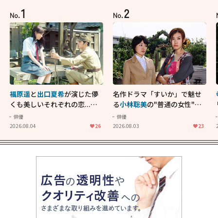
1
2
No.
No.
福原遥
と
出口夏希
が演じた儚
名作ドラマ「すいか」で魅せ
くも美しいそれぞれの恋...生
る
小林聡美
の"普通の女性"が
きることの尊さを教えてくれ
大人に刺さる...映画「かもめ
俳優
俳優
た映画「あの花が咲く丘で、
食堂」にも通じる静かな芝居
2026.08.04
26
2026.08.03
23
君とまた出会えたら。」