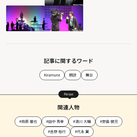
記事に関するワード
Kiramune
朗読
舞台
Person
関連人物
#柿原 徹也
#田中 秀幸
#浪川 大輔
#野島 健児
#吉野 裕行
#代永 翼