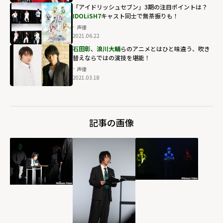
「アイドリッシュセブン」3期の注目ポイントは？
IDOLiSH7
キャスト同士で無茶振りも！
声優
2021.06.22
石田彰
、
浪川大輔
らのアニメとはひと味違う、吹き
替えならではの演技を堪能！
声優
2021.03.18
記事の画像