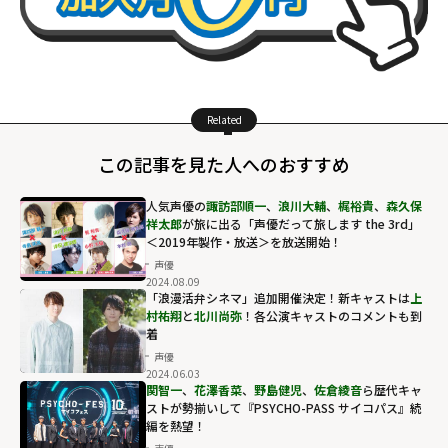
Related
この記事を見た人へのおすすめ
⼈気声優の
諏訪部順⼀
、
浪川⼤輔
、
梶裕貴
、
森久保
祥太郎
が旅に出る「声優だって旅します the 3rd」
＜2019年製作・放送＞を放送開始！
声優
2024.08.09
「浪漫活弁シネマ」追加開催決定！新キャストは
上
村祐翔
と
北川尚弥
！各公演キャストのコメントも到
着
声優
2024.06.03
関智一
、
花澤香菜
、
野島健児
、
佐倉綾音
ら歴代キャ
ストが勢揃いして『PSYCHO-PASS サイコパス』続
編を熱望！