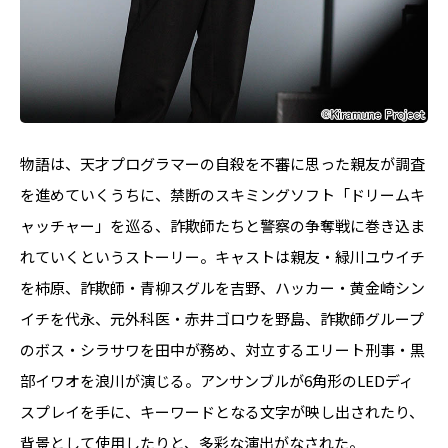
物語は、天才プログラマーの自殺を不審に思った親友が調査
を進めていくうちに、禁断のスキミングソフト「ドリームキ
ャッチャー」を巡る、詐欺師たちと警察の争奪戦に巻き込ま
れていくというストーリー。キャストは親友・緑川ユウイチ
を柿原、詐欺師・青柳スグルを吉野、ハッカー・黄金崎シン
イチを代永、元外科医・赤井ゴロウを野島、詐欺師グループ
のボス・シラサワを田中が務め、対立するエリート刑事・黒
部イワオを浪川が演じる。アンサンブルが6角形のLEDディ
スプレイを手に、キーワードとなる文字が映し出されたり、
背景として使用したりと、多彩な演出がなされた。