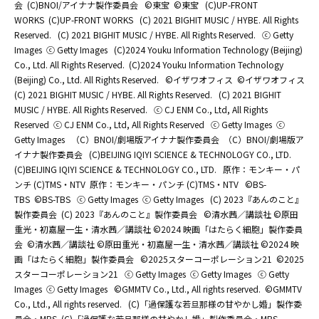
会
(C)BNOI/アイナナ製作委員会
©東宝
©東宝
(C)UP-FRONT
WORKS
(C)UP-FRONT WORKS
(C) 2021 BIGHIT MUSIC / HYBE. All Rights
Reserved.
(C) 2021 BIGHIT MUSIC / HYBE. All Rights Reserved.
ⓒ Getty
Images
ⓒ Getty Images
(C)2024 Youku Information Technology (Beijing)
Co., Ltd. All Rights Reserved.
(C)2024 Youku Information Technology
(Beijing) Co., Ltd. All Rights Reserved.
©イザワオフィス
©イザワオフィス
(C) 2021 BIGHIT MUSIC / HYBE. All Rights Reserved.
(C) 2021 BIGHIT
MUSIC / HYBE. All Rights Reserved.
ⓒ CJ ENM Co., Ltd, All Rights
Reserved
ⓒ CJ ENM Co., Ltd, All Rights Reserved
ⓒ Getty Images
ⓒ
Getty Images
（C）BNOI/劇場版アイナナ製作委員会
（C）BNOI/劇場版ア
イナナ製作委員会
(C)BEIJING IQIYI SCIENCE & TECHNOLOGY CO., LTD.
(C)BEIJING IQIYI SCIENCE & TECHNOLOGY CO., LTD.
原作：モンキー・パ
ンチ (C)TMS・NTV
原作：モンキー・パンチ (C)TMS・NTV
©BS-
TBS
©BS-TBS
ⓒ Getty Images
ⓒ Getty Images
(C) 2023『あんのこと』
製作委員会
(C) 2023『あんのこと』製作委員会
©清水茜／講談社 ©原田
重光・初嘉屋一生・清水茜／講談社 ©2024 映画「はたらく細胞」製作委員
会
©清水茜／講談社 ©原田重光・初嘉屋一生・清水茜／講談社 ©2024 映
画「はたらく細胞」製作委員会
©2025スターコーポレーション21
©2025
スターコーポレーション21
ⓒ Getty Images
ⓒ Getty Images
ⓒ Getty
Images
ⓒ Getty Images
©GMMTV Co., Ltd., All rights reserved.
©GMMTV
Co., Ltd., All rights reserved.
(C)「過保護な若旦那様の甘やかし婚」製作委
員会・MBS
(C)「過保護な若旦那様の甘やかし婚」製作委員会・MBS