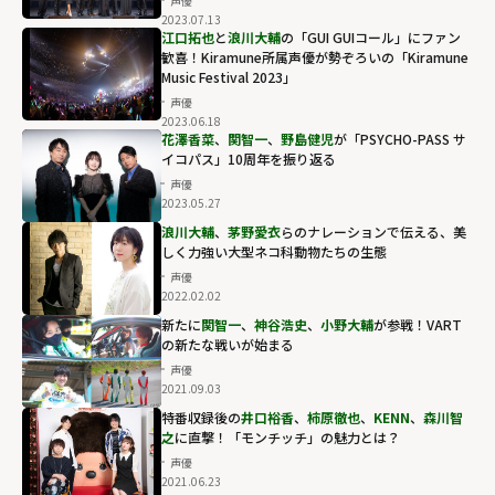
声優
2023.07.13
江口拓也
と
浪川大輔
の「GUI GUIコール」にファン
歓喜！Kiramune所属声優が勢ぞろいの「Kiramune
Music Festival 2023」
声優
2023.06.18
花澤香菜
、
関智一
、
野島健児
が「PSYCHO-PASS サ
イコパス」10周年を振り返る
声優
2023.05.27
浪川大輔
、
茅野愛衣
らのナレーションで伝える、美
しく力強い大型ネコ科動物たちの生態
声優
2022.02.02
新たに
関智一
、
神谷浩史
、
小野大輔
が参戦！VART
の新たな戦いが始まる
声優
2021.09.03
特番収録後の
井口裕香
、
柿原徹也
、
KENN
、
森川智
之
に直撃！「モンチッチ」の魅力とは？
声優
2021.06.23