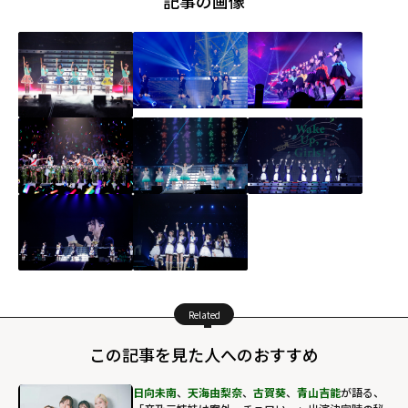
記事の画像
Related
この記事を見た人へのおすすめ
日向未南
、
天海由梨奈
、
古賀葵
、
青山吉能
が語る、