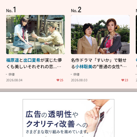
1
2
No.
No.
福原遥
と
出口夏希
が演じた儚
名作ドラマ「すいか」で魅せ
くも美しいそれぞれの恋...生
る
小林聡美
の"普通の女性"が
きることの尊さを教えてくれ
大人に刺さる...映画「かもめ
俳優
俳優
た映画「あの花が咲く丘で、
食堂」にも通じる静かな芝居
2026.08.04
25
2026.08.03
23
君とまた出会えたら。」