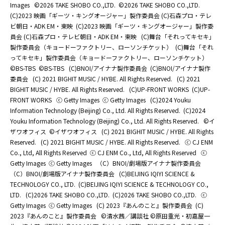
Images
©2026 TAKE SHOBO CO.,LTD.
©2026 TAKE SHOBO CO.,LTD.
(C)2023 映画「ギーツ・キングオージャー」製作委員会 (C)石森プロ・テレ
ビ朝日・ADK EM・東映
(C)2023 映画「ギーツ・キングオージャー」製作委
員会 (C)石森プロ・テレビ朝日・ADK EM・東映
(C)舞台「それってキセキ」
製作委員会（キョードーファクトリー、ローソンチケット）
(C)舞台「それ
ってキセキ」製作委員会（キョードーファクトリー、ローソンチケット）
©BS-TBS
©BS-TBS
(C)BNOI/アイナナ製作委員会
(C)BNOI/アイナナ製作
委員会
(C) 2021 BIGHIT MUSIC / HYBE. All Rights Reserved.
(C) 2021
BIGHIT MUSIC / HYBE. All Rights Reserved.
(C)UP-FRONT WORKS
(C)UP-
FRONT WORKS
ⓒ Getty Images
ⓒ Getty Images
(C)2024 Youku
Information Technology (Beijing) Co., Ltd. All Rights Reserved.
(C)2024
Youku Information Technology (Beijing) Co., Ltd. All Rights Reserved.
©イ
ザワオフィス
©イザワオフィス
(C) 2021 BIGHIT MUSIC / HYBE. All Rights
Reserved.
(C) 2021 BIGHIT MUSIC / HYBE. All Rights Reserved.
ⓒ CJ ENM
Co., Ltd, All Rights Reserved
ⓒ CJ ENM Co., Ltd, All Rights Reserved
ⓒ
Getty Images
ⓒ Getty Images
（C）BNOI/劇場版アイナナ製作委員会
（C）BNOI/劇場版アイナナ製作委員会
(C)BEIJING IQIYI SCIENCE &
TECHNOLOGY CO., LTD.
(C)BEIJING IQIYI SCIENCE & TECHNOLOGY CO.,
LTD.
(C)2026 TAKE SHOBO CO.,LTD.
(C)2026 TAKE SHOBO CO.,LTD.
ⓒ
Getty Images
ⓒ Getty Images
(C) 2023『あんのこと』製作委員会
(C)
2023『あんのこと』製作委員会
©清水茜／講談社 ©原田重光・初嘉屋一