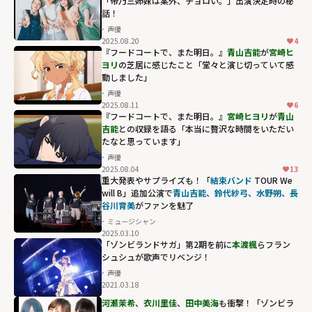
「帝乃三姉妹は案外、チョロい。」出演決定時の秘
話！
声優
2025.08.20
4
『フードコートで、また明日。』
青山吉能
が
宮崎ヒ
ヨリ
の芝居に感じたこと「堂々と演じ切っていて感
動しました」
声優
2025.08.11
6
『フードコートで、また明日。』
宮崎ヒヨリ
が
青山
吉能
との収録を語る「本当に贅沢な時間をいただい
たなと思っています」
声優
2025.08.04
13
重大発表やサプライズも！「
結束バンド
TOUR We
will B」追加公演で
青山吉能、鈴代紗弓、水野朔、長
谷川育美
がファンを魅了
ミュージシャン
2025.03.10
「ゾンビランドサガ」第2期を前に
本渡楓
らフラン
シュシュが歌声でリベンジ！
声優
2021.03.18
河瀬茉希
、
衣川里佳
、
田中美海
も衝撃！「ゾンビラ