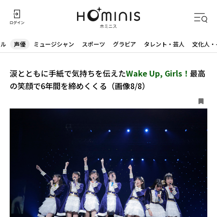
ドル
声優
ミュージシャン
スポーツ
グラビア
タレント・芸人
文化人・
涙とともに手紙で気持ちを伝えた
Wake Up, Girls！
最高
の笑顔で6年間を締めくくる（画像8/8）