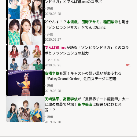
ンドサガ」とでんぱ組.incのコラボ
声優
2020.08.28
どやんす！？
本渡楓
、
田野アサミ
、
種田梨沙
も驚き
「ゾンビランドサガ」×でんぱ組.inc
声優
2020.08.27
でんぱ組.inc
が語る「ゾンビランドサガ」とのコラ
ボとフランシュシュの魅力
アイドル
2020.08.26
1
高橋李依
も涙！キャストの熱い思いがあふれる
「Fate/Grand Order」注目ステージに密着
声優
2019.08.28
天崎滉平
、
高橋李依
が「異世界チート魔術師」太一
と凛の衣装で登場！
田中美海
は服選びにひと苦
労！？
声優
2019.07.18