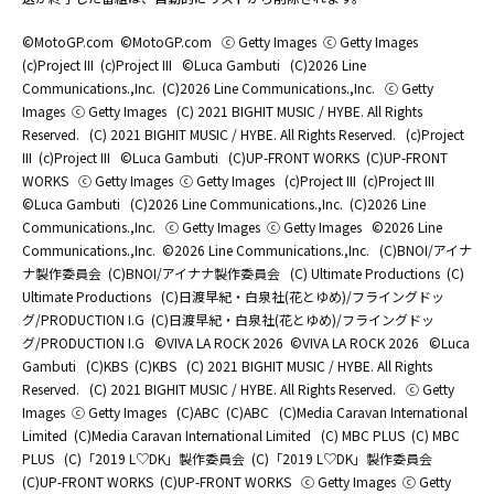
©MotoGP.com
©MotoGP.com
ⓒ Getty Images
ⓒ Getty Images
(c)Project III
(c)Project III
©Luca Gambuti
(C)2026 Line
Communications.,Inc.
(C)2026 Line Communications.,Inc.
ⓒ Getty
Images
ⓒ Getty Images
(C) 2021 BIGHIT MUSIC / HYBE. All Rights
Reserved.
(C) 2021 BIGHIT MUSIC / HYBE. All Rights Reserved.
(c)Project
III
(c)Project III
©Luca Gambuti
(C)UP-FRONT WORKS
(C)UP-FRONT
WORKS
ⓒ Getty Images
ⓒ Getty Images
(c)Project III
(c)Project III
©Luca Gambuti
(C)2026 Line Communications.,Inc.
(C)2026 Line
Communications.,Inc.
ⓒ Getty Images
ⓒ Getty Images
©2026 Line
Communications.,Inc.
©2026 Line Communications.,Inc.
(C)BNOI/アイナ
ナ製作委員会
(C)BNOI/アイナナ製作委員会
(C) Ultimate Productions
(C)
Ultimate Productions
(C)日渡早紀・白泉社(花とゆめ)/フライングドッ
グ/PRODUCTION I.G
(C)日渡早紀・白泉社(花とゆめ)/フライングドッ
グ/PRODUCTION I.G
©️VIVA LA ROCK 2026
©️VIVA LA ROCK 2026
©Luca
Gambuti
(C)KBS
(C)KBS
(C) 2021 BIGHIT MUSIC / HYBE. All Rights
Reserved.
(C) 2021 BIGHIT MUSIC / HYBE. All Rights Reserved.
ⓒ Getty
Images
ⓒ Getty Images
(C)ABC
(C)ABC
(C)Media Caravan International
Limited
(C)Media Caravan International Limited
(C) MBC PLUS
(C) MBC
PLUS
(C)「2019 L♡DK」製作委員会
(C)「2019 L♡DK」製作委員会
(C)UP-FRONT WORKS
(C)UP-FRONT WORKS
ⓒ Getty Images
ⓒ Getty