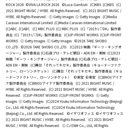
ROCK 2026
©️VIVA LA ROCK 2026
©Luca Gambuti
(C)KBS
(C)KBS
(C)
2021 BIGHIT MUSIC / HYBE. All Rights Reserved.
(C) 2021 BIGHIT MUSIC /
HYBE. All Rights Reserved.
ⓒ Getty Images
ⓒ Getty Images
(C)Media
Caravan International Limited
(C)Media Caravan International Limited
(C)ABC
(C)ABC
(C) MBC PLUS
(C) MBC PLUS
(C)「2019 L♡DK」製作委
員会
(C)「2019 L♡DK」製作委員会
(C)UP-FRONT WORKS
(C)UP-FRONT
WORKS
ⓒ Getty Images
ⓒ Getty Images
©2026 TAKE SHOBO
CO.,LTD.
©2026 TAKE SHOBO CO.,LTD.
(C)2023 映画「ギーツ・キングオ
ージャー」製作委員会 (C)石森プロ・テレビ朝日・ADK EM・東映
(C)2023
映画「ギーツ・キングオージャー」製作委員会 (C)石森プロ・テレビ朝日・
ADK EM・東映
(C)舞台「それってキセキ」製作委員会（キョードーファク
トリー、ローソンチケット）
(C)舞台「それってキセキ」製作委員会（キョ
ードーファクトリー、ローソンチケット）
©東宝
©東宝
(C)BNOI/アイナ
ナ製作委員会
(C)BNOI/アイナナ製作委員会
(C) 2021 BIGHIT MUSIC /
HYBE. All Rights Reserved.
(C) 2021 BIGHIT MUSIC / HYBE. All Rights
Reserved.
(C)UP-FRONT WORKS
(C)UP-FRONT WORKS
ⓒ Getty
Images
ⓒ Getty Images
(C)2024 Youku Information Technology (Beijing)
Co., Ltd. All Rights Reserved.
(C)2024 Youku Information Technology
(Beijing) Co., Ltd. All Rights Reserved.
©イザワオフィス
©イザワオフィス
(C) 2021 BIGHIT MUSIC / HYBE. All Rights Reserved.
(C) 2021 BIGHIT
MUSIC / HYBE. All Rights Reserved.
ⓒ CJ ENM Co., Ltd, All Rights