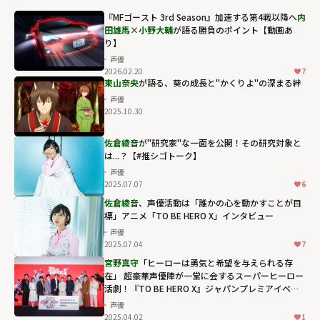
『MFゴースト 3rd Season』加速する第4戦以降へ――
内
田雄馬
×
小野大輔
が語る勝負のポイント【動画あ
り】
声優
2026.02.20
7
東山奈央
が語る、葵の成長と"かくりよ"の深まる絆
声優
2025.10.30
佐倉綾音
が"研究家"な一面を公開！その研究対象と
は...？【#推シゴトーク】
声優
2025.07.07
6
佐倉綾音
、声優活動は「誰かの心を動かすことが目
標」アニメ「TO BE HERO X」インタビュー
声優
2025.07.04
7
宮野真守
「ヒーローは勇気と希望を与えられる存
在」 超豪華声優陣が⼀堂に会するスーパーヒーロー
活劇！『TO BE HERO X』ジャパンプレミアイベン
ト
声優
2025.04.02
1