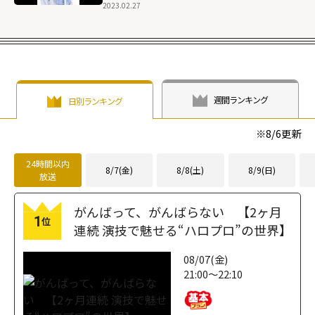
2023.02.27
週間ランキング
日別ランキング
※
8/6
更新
24時間以内
8/7(金)
8/8(土)
8/9(日)
放送
がんばって、がんばらない 【2ヶ月
1
位
連続 演技で魅せる“ハロプロ”の世界】
08/07(金)
21:00～22:10