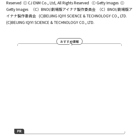
Reserved
ⓒ CJ ENM Co., Ltd, All Rights Reserved
ⓒ Getty Images
ⓒ
Getty Images
（C）BNOI/劇場版アイナナ製作委員会
（C）BNOI/劇場版ア
イナナ製作委員会
(C)BEIJING IQIYI SCIENCE & TECHNOLOGY CO., LTD.
(C)BEIJING IQIYI SCIENCE & TECHNOLOGY CO., LTD.
おすすめ情報