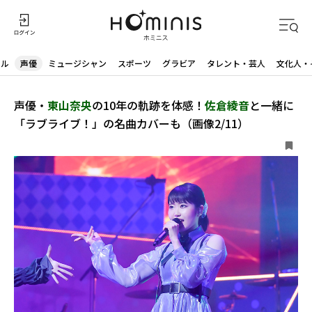
ドル
声優
ミュージシャン
スポーツ
グラビア
タレント・芸人
文化人・
声優・
東山奈央
の10年の軌跡を体感！
佐倉綾音
と一緒に
「ラブライブ！」の名曲カバーも（画像2/11）