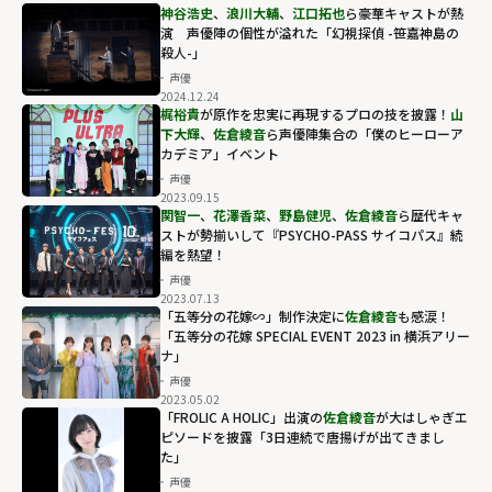
神谷浩史
、
浪川大輔
、
江口拓也
ら豪華キャストが熱
演 声優陣の個性が溢れた「幻視探偵 -笹嘉神島の
殺人-」
声優
2024.12.24
梶裕貴
が原作を忠実に再現するプロの技を披露！
山
下大輝
、
佐倉綾音
ら声優陣集合の「僕のヒーローア
カデミア」イベント
声優
2023.09.15
関智一
、
花澤香菜
、
野島健児
、
佐倉綾音
ら歴代キャ
ストが勢揃いして『PSYCHO-PASS サイコパス』続
編を熱望！
声優
2023.07.13
「五等分の花嫁∽」制作決定に
佐倉綾音
も感涙！
「五等分の花嫁 SPECIAL EVENT 2023 in 横浜アリー
ナ」
声優
2023.05.02
「FROLIC A HOLIC」出演の
佐倉綾音
が大はしゃぎエ
ピソードを披露「3日連続で唐揚げが出てきまし
た」
声優