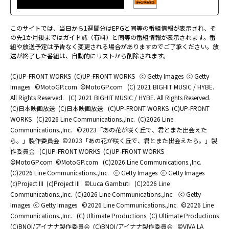
このサイトでは、当日から1週間分はEPGと同等の番組情報が表示され、そ
の先1か月後まではガイド誌（有料）と同等の番組情報が表示されます。番
組や放送予定は予告なく変更される場合がありますのでご了承ください。放
送が終了した番組は、自動的にリストから削除されます。
(C)UP-FRONT WORKS
(C)UP-FRONT WORKS
ⓒ Getty Images
ⓒ Getty
Images
©MotoGP.com
©MotoGP.com
(C) 2021 BIGHIT MUSIC / HYBE.
All Rights Reserved.
(C) 2021 BIGHIT MUSIC / HYBE. All Rights Reserved.
(C)日本映画放送
(C)日本映画放送
(C)UP-FRONT WORKS
(C)UP-FRONT
WORKS
(C)2026 Line Communications.,Inc.
(C)2026 Line
Communications.,Inc.
©2023「あの花が咲く丘で、君とまた出会えた
ら。」製作委員会
©2023「あの花が咲く丘で、君とまた出会えたら。」製
作委員会
(C)UP-FRONT WORKS
(C)UP-FRONT WORKS
©MotoGP.com
©MotoGP.com
(C)2026 Line Communications.,Inc.
(C)2026 Line Communications.,Inc.
ⓒ Getty Images
ⓒ Getty Images
(c)Project III
(c)Project III
©Luca Gambuti
(C)2026 Line
Communications.,Inc.
(C)2026 Line Communications.,Inc.
ⓒ Getty
Images
ⓒ Getty Images
©2026 Line Communications.,Inc.
©2026 Line
Communications.,Inc.
(C) Ultimate Productions
(C) Ultimate Productions
(C)BNOI/アイナナ製作委員会
(C)BNOI/アイナナ製作委員会
©️VIVA LA