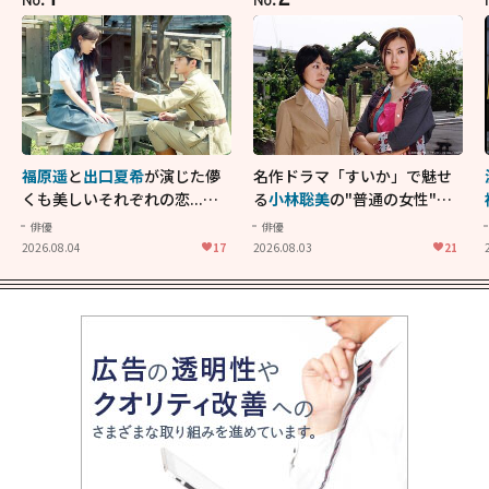
福原遥
と
出口夏希
が演じた儚
名作ドラマ「すいか」で魅せ
くも美しいそれぞれの恋...生
る
小林聡美
の"普通の女性"が
きることの尊さを教えてくれ
大人に刺さる...映画「かもめ
俳優
俳優
た映画「あの花が咲く丘で、
食堂」にも通じる静かな芝居
2026.08.04
17
2026.08.03
21
君とまた出会えたら。」