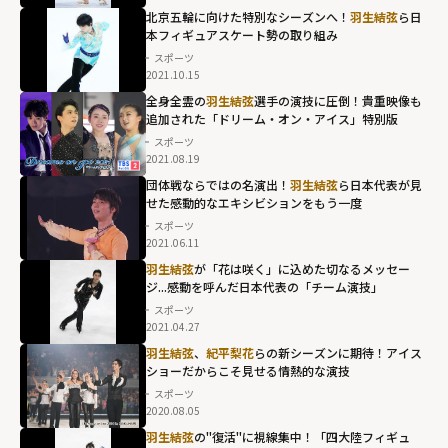
北京五輪に向けた特別なシーズンへ！
羽生結弦
ら日
本フィギュアスケート勢の取り組み
スポーツ
2021.10.15
全身全霊の
羽生結弦
選手の演技に圧倒！貴重映像も
追加された「ドリーム・オン・アイス」特別版
スポーツ
2021.08.19
団体戦ならではの名演出！
羽生結弦
ら日本代表が見
せた感動的なエキシビションをもう一度
スポーツ
2021.06.11
羽生結弦
が「花は咲く」に込めた切なるメッセー
ジ...感動を呼んだ日本代表の「チーム演技」
スポーツ
2021.04.27
羽生結弦
、
紀平梨花
らの新シーズンに期待！アイス
ショーだからこそ見せる情熱的な演技
スポーツ
2020.08.05
羽生結弦
の"復活"に視線集中！「四大陸フィギュ