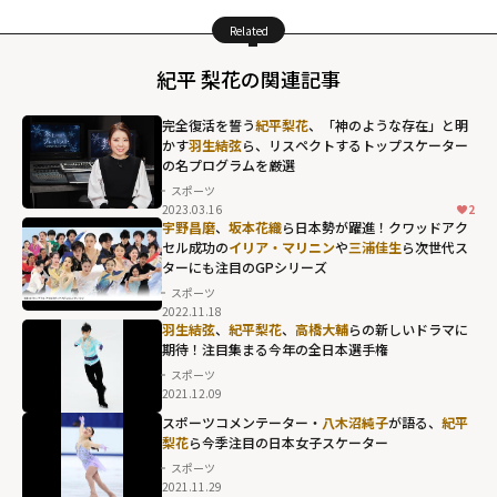
Related
紀平 梨花の関連記事
完全復活を誓う
紀平梨花
、「神のような存在」と明
かす
羽生結弦
ら、リスペクトするトップスケーター
の名プログラムを厳選
スポーツ
2023.03.16
2
宇野昌磨
、
坂本花織
ら日本勢が躍進！クワッドアク
セル成功の
イリア・マリニン
や
三浦佳生
ら次世代ス
ターにも注目のGPシリーズ
スポーツ
2022.11.18
羽生結弦
、
紀平梨花
、
高橋大輔
らの新しいドラマに
期待！注目集まる今年の全日本選手権
スポーツ
2021.12.09
スポーツコメンテーター・
八木沼純子
が語る、
紀平
梨花
ら今季注目の日本女子スケーター
スポーツ
2021.11.29