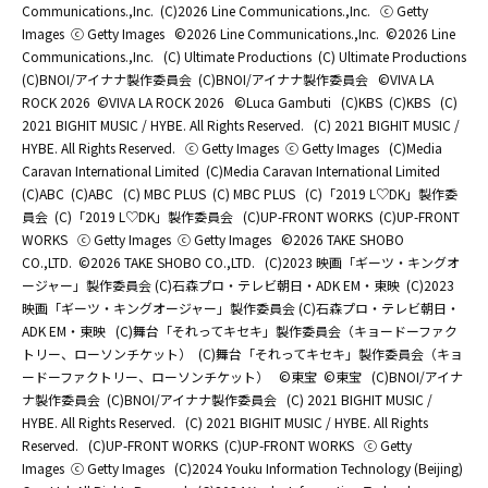
Communications.,Inc.
(C)2026 Line Communications.,Inc.
ⓒ Getty
Images
ⓒ Getty Images
©2026 Line Communications.,Inc.
©2026 Line
Communications.,Inc.
(C) Ultimate Productions
(C) Ultimate Productions
(C)BNOI/アイナナ製作委員会
(C)BNOI/アイナナ製作委員会
©️VIVA LA
ROCK 2026
©️VIVA LA ROCK 2026
©Luca Gambuti
(C)KBS
(C)KBS
(C)
2021 BIGHIT MUSIC / HYBE. All Rights Reserved.
(C) 2021 BIGHIT MUSIC /
HYBE. All Rights Reserved.
ⓒ Getty Images
ⓒ Getty Images
(C)Media
Caravan International Limited
(C)Media Caravan International Limited
(C)ABC
(C)ABC
(C) MBC PLUS
(C) MBC PLUS
(C)「2019 L♡DK」製作委
員会
(C)「2019 L♡DK」製作委員会
(C)UP-FRONT WORKS
(C)UP-FRONT
WORKS
ⓒ Getty Images
ⓒ Getty Images
©2026 TAKE SHOBO
CO.,LTD.
©2026 TAKE SHOBO CO.,LTD.
(C)2023 映画「ギーツ・キングオ
ージャー」製作委員会 (C)石森プロ・テレビ朝日・ADK EM・東映
(C)2023
映画「ギーツ・キングオージャー」製作委員会 (C)石森プロ・テレビ朝日・
ADK EM・東映
(C)舞台「それってキセキ」製作委員会（キョードーファク
トリー、ローソンチケット）
(C)舞台「それってキセキ」製作委員会（キョ
ードーファクトリー、ローソンチケット）
©東宝
©東宝
(C)BNOI/アイナ
ナ製作委員会
(C)BNOI/アイナナ製作委員会
(C) 2021 BIGHIT MUSIC /
HYBE. All Rights Reserved.
(C) 2021 BIGHIT MUSIC / HYBE. All Rights
Reserved.
(C)UP-FRONT WORKS
(C)UP-FRONT WORKS
ⓒ Getty
Images
ⓒ Getty Images
(C)2024 Youku Information Technology (Beijing)