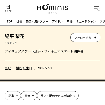
TOP
俳優
韓流・海外スター
アイドル
声優
ミュージシャン
ス
紀平 梨花
フォローする
キヒラ リカ
フィギュアスケート選手・フィギュアスケート関係者
星座
蟹座
誕生日
2002/7/21
記事
画像
放送・配信予定の出演作