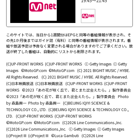
19:45～21:45
このサイトでは、当日から1週間分はEPGと同等の番組情報が表示され、そ
の先1か月後まではガイド誌（有料）と同等の番組情報が表示されます。番
組や放送予定は予告なく変更される場合がありますのでご了承ください。放
送が終了した番組は、自動的にリストから削除されます。
(C)UP-FRONT WORKS
(C)UP-FRONT WORKS
ⓒ Getty Images
ⓒ Getty
Images
©MotoGP.com
©MotoGP.com
(C) 2021 BIGHIT MUSIC / HYBE.
All Rights Reserved.
(C) 2021 BIGHIT MUSIC / HYBE. All Rights Reserved.
(C)日本映画放送
(C)日本映画放送
(C)UP-FRONT WORKS
(C)UP-FRONT
WORKS
©2023「あの花が咲く丘で、君とまた出会えたら。」製作委員会
©2023「あの花が咲く丘で、君とまた出会えたら。」製作委員会
Photo
by 森島興一
Photo by 森島興一
(C)BEIJING IQIYI SCIENCE &
TECHNOLOGY CO., LTD.
(C)BEIJING IQIYI SCIENCE & TECHNOLOGY CO.,
LTD.
(C)UP-FRONT WORKS
(C)UP-FRONT WORKS
©MotoGP.com
©MotoGP.com
(C)2026 Line Communications.,Inc.
(C)2026 Line Communications.,Inc.
ⓒ Getty Images
ⓒ Getty Images
(c)Project III
(c)Project III
©Luca Gambuti
(C)2026 Line