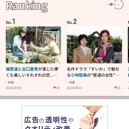
Ranking
一覧へ
1
2
No.
No.
福原遥
と
出口夏希
が演じた儚
名作ドラマ「すいか」で魅せ
くも美しいそれぞれの恋...生
る
小林聡美
の"普通の女性"が
きることの尊さを教えてくれ
大人に刺さる...映画「かもめ
俳優
俳優
た映画「あの花が咲く丘で、
食堂」にも通じる静かな芝居
2026.08.04
18
2026.08.03
21
君とまた出会えたら。」