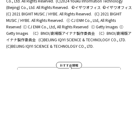
Co., Ltd. All Rights Reserved.
(C)2024 Youku Information Technology
(Beijing) Co., Ltd. All Rights Reserved.
©イザワオフィス
©イザワオフィス
(C) 2021 BIGHIT MUSIC / HYBE. All Rights Reserved.
(C) 2021 BIGHIT
MUSIC / HYBE. All Rights Reserved.
ⓒ CJ ENM Co., Ltd, All Rights
Reserved
ⓒ CJ ENM Co., Ltd, All Rights Reserved
ⓒ Getty Images
ⓒ
Getty Images
（C）BNOI/劇場版アイナナ製作委員会
（C）BNOI/劇場版ア
イナナ製作委員会
(C)BEIJING IQIYI SCIENCE & TECHNOLOGY CO., LTD.
(C)BEIJING IQIYI SCIENCE & TECHNOLOGY CO., LTD.
おすすめ情報