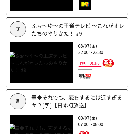
ふぉ～ゆ～の王道テレビ ～これがオレ
7
たちのやりかた！ #9
08/07(金)
22:00～22:30
同時・見逃し
華◆それでも、恋をするには近すぎる
8
＃２[字]【日本初放送】
08/07(金)
07:00～08:00