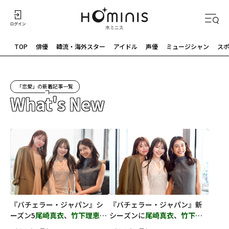
TOP
俳優
韓流・海外スター
アイドル
声優
ミュージシャン
ス
「恋愛」の新着記事一覧
What's New
『バチェラー・ジャパン』シ
『バチェラー・ジャパン』新
ーズン5
尾崎真衣
、
竹下理恵
、
シーズンに
尾崎真衣
、
竹下理
鈴木光
がガールズトーク！恋
恵
、
鈴木光
が期待することと