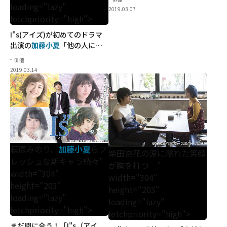
loading="lazy"
分からないんです」
2019.03.07
fetchpriority="high">
I"s(アイズ)が初めてのドラマ
出演の
加藤小夏
「他の人にな
びかないで！」
俳優
2019.03.14
萩原みのり、
加藤小夏
らフ
柴田杏花の涙に濡れた笑顔
レッシュな新キャラ続々"
が胸を打つ "
width="304"
width="304"
height="203"
height="203"
loading="lazy"
loading="lazy"
fetchpriority="high">
fetchpriority="high">
まだ間に合う！「I"s（アイ