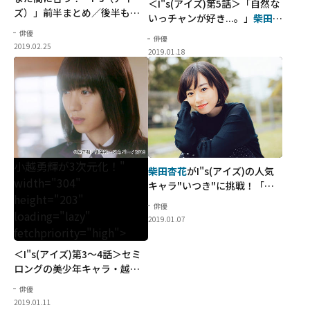
＜I"s(アイズ)第5話＞「自然な
ズ）」前半まとめ／後半も
萩
いっチャンが好き...。」
柴田杏
原みのり
、
加藤小夏
らフレッ
花
の涙に濡れた笑顔が胸を打
俳優
俳優
シュな新キャラ続々
つ
2019.02.25
2019.01.18
小越勇輝が3次元化！"
柴田杏花
がI"s(アイズ)の人気
width="304"
キャラ"いつき"に挑戦！「演
height="203"
じる上で原作からヒントをも
俳優
loading="lazy"
らうのをやめました」
2019.01.07
fetchpriority="high">
＜I"s(アイズ)第3～4話＞セミ
ロングの美少年キャラ・越苗
純を
小越勇輝
が3次元化！
俳優
2019.01.11