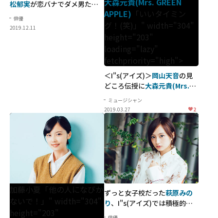
大森元貴(Mrs. GREEN
松郁実
が恋バナでダメ男たち
APPLE)
「いいタイミン
をブッタ切る！
俳優
グ！(笑)」" width="304"
2019.12.11
height="203"
loading="lazy"
fetchpriority="high">
＜I"s(アイズ)＞
岡山天音
の見
どころ伝授に
大森元貴(Mrs.
GREEN APPLE)
「いいタイミン
ミュージシャン
グ！(笑)」
2019.03.27
2
加藤小夏「他の人になびか
ずっと女子校だった
萩原みの
ないで！」" width="304"
り
、I"s(アイズ)では積極的に
height="203"
アプローチも「共学の恋愛が
俳優