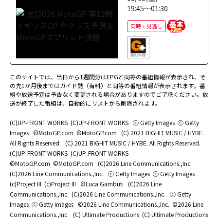
19:45～01:30
同時・見逃し
このサイトでは、当日から1週間分はEPGと同等の番組情報が表示され、そ
の先1か月後まではガイド誌（有料）と同等の番組情報が表示されます。番
組や放送予定は予告なく変更される場合がありますのでご了承ください。放
送が終了した番組は、自動的にリストから削除されます。
(C)UP-FRONT WORKS
(C)UP-FRONT WORKS
ⓒ Getty Images
ⓒ Getty
Images
©MotoGP.com
©MotoGP.com
(C) 2021 BIGHIT MUSIC / HYBE.
All Rights Reserved.
(C) 2021 BIGHIT MUSIC / HYBE. All Rights Reserved.
(C)UP-FRONT WORKS
(C)UP-FRONT WORKS
©MotoGP.com
©MotoGP.com
(C)2026 Line Communications.,Inc.
(C)2026 Line Communications.,Inc.
ⓒ Getty Images
ⓒ Getty Images
(c)Project III
(c)Project III
©Luca Gambuti
(C)2026 Line
Communications.,Inc.
(C)2026 Line Communications.,Inc.
ⓒ Getty
Images
ⓒ Getty Images
©2026 Line Communications.,Inc.
©2026 Line
Communications.,Inc.
(C) Ultimate Productions
(C) Ultimate Productions