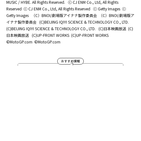
MUSIC / HYBE. All Rights Reserved.
ⓒ CJ ENM Co., Ltd, All Rights
Reserved
ⓒ CJ ENM Co., Ltd, All Rights Reserved
ⓒ Getty Images
ⓒ
Getty Images
（C）BNOI/劇場版アイナナ製作委員会
（C）BNOI/劇場版ア
イナナ製作委員会
(C)BEIJING IQIYI SCIENCE & TECHNOLOGY CO., LTD.
(C)BEIJING IQIYI SCIENCE & TECHNOLOGY CO., LTD.
(C)日本映画放送
(C)
日本映画放送
(C)UP-FRONT WORKS
(C)UP-FRONT WORKS
©MotoGP.com
©MotoGP.com
おすすめ情報