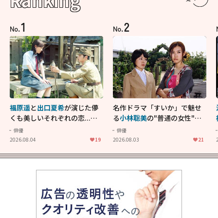
1
2
No.
No.
福原遥
と
出口夏希
が演じた儚
名作ドラマ「すいか」で魅せ
くも美しいそれぞれの恋...生
る
小林聡美
の"普通の女性"が
きることの尊さを教えてくれ
大人に刺さる...映画「かもめ
俳優
俳優
た映画「あの花が咲く丘で、
食堂」にも通じる静かな芝居
2026.08.04
19
2026.08.03
21
君とまた出会えたら。」