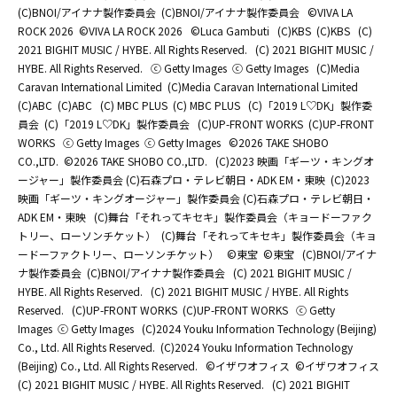
(C)BNOI/アイナナ製作委員会
(C)BNOI/アイナナ製作委員会
©️VIVA LA
ROCK 2026
©️VIVA LA ROCK 2026
©Luca Gambuti
(C)KBS
(C)KBS
(C)
2021 BIGHIT MUSIC / HYBE. All Rights Reserved.
(C) 2021 BIGHIT MUSIC /
HYBE. All Rights Reserved.
ⓒ Getty Images
ⓒ Getty Images
(C)Media
Caravan International Limited
(C)Media Caravan International Limited
(C)ABC
(C)ABC
(C) MBC PLUS
(C) MBC PLUS
(C)「2019 L♡DK」製作委
員会
(C)「2019 L♡DK」製作委員会
(C)UP-FRONT WORKS
(C)UP-FRONT
WORKS
ⓒ Getty Images
ⓒ Getty Images
©2026 TAKE SHOBO
CO.,LTD.
©2026 TAKE SHOBO CO.,LTD.
(C)2023 映画「ギーツ・キングオ
ージャー」製作委員会 (C)石森プロ・テレビ朝日・ADK EM・東映
(C)2023
映画「ギーツ・キングオージャー」製作委員会 (C)石森プロ・テレビ朝日・
ADK EM・東映
(C)舞台「それってキセキ」製作委員会（キョードーファク
トリー、ローソンチケット）
(C)舞台「それってキセキ」製作委員会（キョ
ードーファクトリー、ローソンチケット）
©東宝
©東宝
(C)BNOI/アイナ
ナ製作委員会
(C)BNOI/アイナナ製作委員会
(C) 2021 BIGHIT MUSIC /
HYBE. All Rights Reserved.
(C) 2021 BIGHIT MUSIC / HYBE. All Rights
Reserved.
(C)UP-FRONT WORKS
(C)UP-FRONT WORKS
ⓒ Getty
Images
ⓒ Getty Images
(C)2024 Youku Information Technology (Beijing)
Co., Ltd. All Rights Reserved.
(C)2024 Youku Information Technology
(Beijing) Co., Ltd. All Rights Reserved.
©イザワオフィス
©イザワオフィス
(C) 2021 BIGHIT MUSIC / HYBE. All Rights Reserved.
(C) 2021 BIGHIT