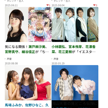
タレント・芸人
タレント・芸人
愛で重要視するポイントと
は？
2025.06.11
1
2025.06.04
3
は？■一問一答■
気になる関係！
瀬戸麻沙美
、
小林親弘
、
宮本侑芽
、
花澤香
宮野真守
、
細谷佳正
が「ちは
菜
、
花江夏樹
が「イエスタデ
やふる」で描く高校生たちの
イをうたって」で見せる恋模
声優
声優
青春
様
2020.08.08
2020.05.29
岡山天音の見どころ伝授に
馬場ふみか
、
佐野ひなこ
、
久