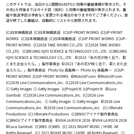
このサイトでは、当日から1週間分はEPGと同等の番組情報が表示され、そ
の先1か月後まではガイド誌（有料）と同等の番組情報が表示されます。番
組や放送予定は予告なく変更される場合がありますのでご了承ください。放
送が終了した番組は、自動的にリストから削除されます。
(C)日本映画放送
(C)日本映画放送
(C)UP-FRONT WORKS
(C)UP-FRONT
WORKS
(C)日本映画放送
(C)日本映画放送
(C)UP-FRONT WORKS
(C)UP-
FRONT WORKS
(C)2026 TAKE SHOBO CO.,LTD.
(C)2026 TAKE SHOBO
CO.,LTD.
(C)BEIJING IQIYI SCIENCE & TECHNOLOGY CO., LTD.
(C)BEIJING
IQIYI SCIENCE & TECHNOLOGY CO., LTD.
©2023「あの花が咲く丘で、君
とまた出会えたら。」製作委員会
©2023「あの花が咲く丘で、君とまた出
会えたら。」製作委員会
Photo by 森島興一
Photo by 森島興一
(C)UP-
FRONT WORKS
(C)UP-FRONT WORKS
©MotoGP.com
©MotoGP.com
(C)2026 Line Communications.,Inc.
(C)2026 Line Communications.,Inc.
ⓒ Getty Images
ⓒ Getty Images
(c)Project III
(c)Project III
©Luca
Gambuti
(C)2026 Line Communications.,Inc.
(C)2026 Line
Communications.,Inc.
ⓒ Getty Images
ⓒ Getty Images
©2026 Line
Communications.,Inc.
©2026 Line Communications.,Inc.
(C) Ultimate
Productions
(C) Ultimate Productions
(C)BNOI/アイナナ製作委員会
(C)BNOI/アイナナ製作委員会
©️VIVA LA ROCK 2026
©️VIVA LA ROCK 2026
©Luca Gambuti
(C)KBS
(C)KBS
(C) 2021 BIGHIT MUSIC / HYBE. All
Rights Reserved.
(C) 2021 BIGHIT MUSIC / HYBE. All Rights Reserved.
ⓒ