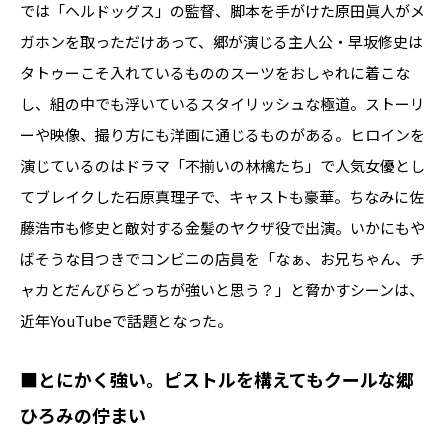
では「ヘルドッグス」の監督、脚本を手がけた原田眞人がメ
ガホンを取っただけあって、郷が演じる主人公・早坂修史は
タトゥーこそ入れているもののスーツをおしゃれに着こな
し、組の中でも浮いているスタイリッシュな極道。ストーリ
ーや映像、撮り方にも洋画に通じるものがある。ヒロインを
演じているのはドラマ「不揃いの林檎たち」で人気女優とし
てブレイクした石原真理子で、キャストも豪華。ちなみに佐
藤浩市も修史と敵対する金髪のヤクザ役で出演。いかにもや
ばそうな目つきでコンビニの店員を「なぁ、お兄ちゃん、チ
ャカとだんびらどっちが強いと思う？」と脅かすシーンは、
近年YouTubeで話題となった。
■とにかく強い。ピストルを構えてもクールな郷
ひろみの佇まい