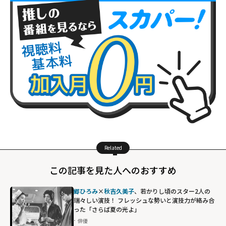
Related
この記事を見た人へのおすすめ
郷ひろみ
×
秋吉久美子
、若かりし頃のスター2人の
瑞々しい演技！ フレッシュな勢いと演技力が絡み合
った「さらば夏の光よ」
俳優