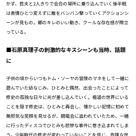
かず、哲夫と2人きりで会合の場所に乗り込んでいく後半戦
は表情ひとつ変えずに敵をバンバン撃っていくアクションシ
ーンが見もの。郷のキレのいい動き、クールな存在感が際立
っている。
■石原真理子の刺激的なキスシーンも当時、話題
に
子供の頃からいつもトム・ソーヤの冒険のマネをして一緒に
遊んでいた幼なじみ、ひとみと偶然、出会ったことによって
修史の孤独な日々に光が差し込んでいく。極道の世界にいる
ことを隠す修史は、ひとみと再会し、懐かしい記憶に初めて
無邪気な笑顔を見せるが、闘竜会に追われていたため、一緒
に行ったディスコでひとみも悲惨な事件に巻き込まれてしま
う。少年時代の修史が変わっていないことを信じ、危険な世