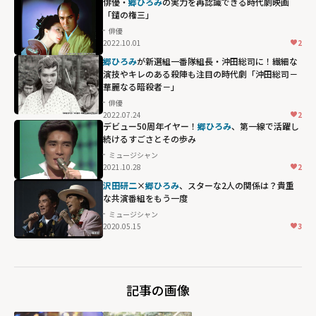
俳優・
郷ひろみ
の実力を再認識できる時代劇映画
「鑓の権三」
俳優
2022.10.01
2
郷ひろみ
が新選組一番隊組長・沖田総司に！繊細な
演技やキレのある殺陣も注目の時代劇「沖田総司－
華麗なる暗殺者－」
俳優
2022.07.24
2
デビュー50周年イヤー！
郷ひろみ
、第一線で活躍し
続けるすごさとその歩み
ミュージシャン
2021.10.28
2
沢田研二
×
郷ひろみ
、スターな2人の関係は？貴重
な共演番組をもう一度
ミュージシャン
2020.05.15
3
記事の画像