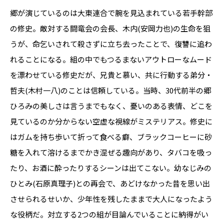
郷が演じているのは大東連合で腕を見込まれている若手幹部
の修史。敵対する闘竜会の会長、木内(安岡力也)の生命を狙
うが、命乞いされて殺さずに立ち去ったことで、復讐に追わ
れることになる。組の中でもつるまないアウトローなムード
を漂わせている修史だが、兄貴と慕い、共に行動する弟分・
哲夫(木村一八)のことは信頼している。当時、30代前半の郷
ひろみの美しさは言うまでもなく、憂いのある表情、どこを
見ているのか分からない空虚な視線がミステリアス。修史に
はガムを持ち歩いて折って食べる癖、ブラックコーヒーに砂
糖を入れて溶けるまでかき混ぜる趣向があり、タバコを吸っ
たり、お酒に酔ったりするシーンは出てこない。幼なじみの
ひとみ(石原真理子)との再会で、あどけなかった昔を思い出
させられるせいか、少年性を残したままで大人になったよう
な役柄だ。対立する2つの組が目論んでいることに納得がい