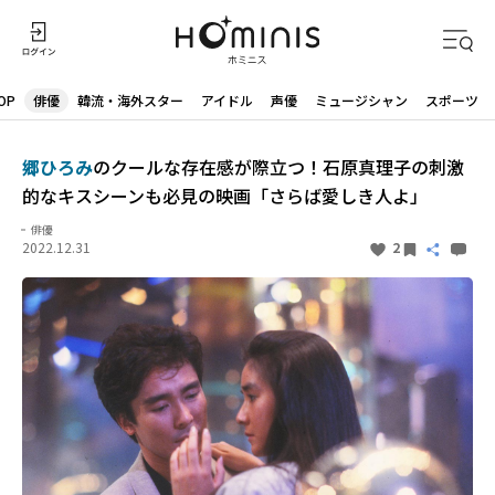
OP
俳優
韓流・海外スター
アイドル
声優
ミュージシャン
スポーツ
郷ひろみ
のクールな存在感が際立つ！石原真理子の刺激
的なキスシーンも必見の映画「さらば愛しき人よ」
俳優
2022.12.31
2