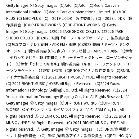
Getty Images
ⓒ Getty Images
(C)ABC
(C)ABC
(C)Media Caravan
International Limited
(C)Media Caravan International Limited
(C) MBC
PLUS
(C) MBC PLUS
(C)「2019 L♡DK」製作委員会
(C)「2019 L♡DK」製
作委員会
(C)UP-FRONT WORKS
(C)UP-FRONT WORKS
ⓒ Getty
Images
ⓒ Getty Images
©2026 TAKE SHOBO CO.,LTD.
©2026 TAKE
SHOBO CO.,LTD.
(C)2023 映画「ギーツ・キングオージャー」製作委員会
(C)石森プロ・テレビ朝日・ADK EM・東映
(C)2023 映画「ギーツ・キング
オージャー」製作委員会 (C)石森プロ・テレビ朝日・ADK EM・東映
(C)舞台
「それってキセキ」製作委員会（キョードーファクトリー、ローソンチケッ
ト）
(C)舞台「それってキセキ」製作委員会（キョードーファクトリー、ロ
ーソンチケット）
©東宝
©東宝
(C)BNOI/アイナナ製作委員会
(C)BNOI/
アイナナ製作委員会
(C) 2021 BIGHIT MUSIC / HYBE. All Rights Reserved.
(C) 2021 BIGHIT MUSIC / HYBE. All Rights Reserved.
(C)2024 Youku
Information Technology (Beijing) Co., Ltd. All Rights Reserved.
(C)2024
Youku Information Technology (Beijing) Co., Ltd. All Rights Reserved.
ⓒ
Getty Images
ⓒ Getty Images
(C)UP-FRONT WORKS
(C)UP-FRONT
WORKS
©イザワオフィス
©イザワオフィス
ⓒ CJ ENM Co., Ltd, All
Rights Reserved
ⓒ CJ ENM Co., Ltd, All Rights Reserved
(C) 2021 BIGHIT
MUSIC / HYBE. All Rights Reserved.
(C) 2021 BIGHIT MUSIC / HYBE. All
Rights Reserved.
ⓒ Getty Images
ⓒ Getty Images
（C）BNOI/劇場版ア
イナナ製作委員会
（C）BNOI/劇場版アイナナ製作委員会
(C)BEIJING IQIYI