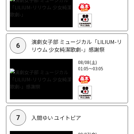
演劇女子部 ミュージカル「LILIUM-リ
6
リウム 少女純潔歌劇-」感謝祭
08/08(土)
01:05～03:05
入間ゆい ユイトピア
7