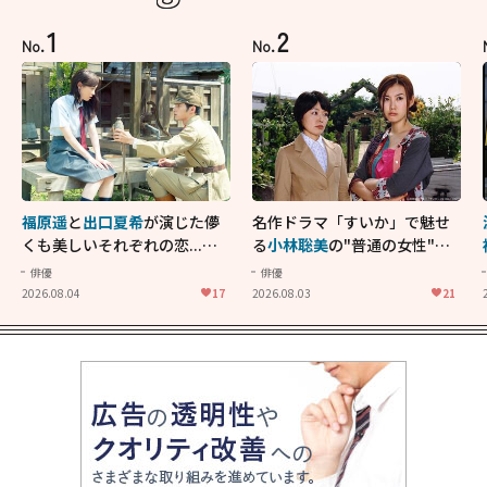
1
2
No.
No.
福原遥
と
出口夏希
が演じた儚
名作ドラマ「すいか」で魅せ
くも美しいそれぞれの恋...生
る
小林聡美
の"普通の女性"が
きることの尊さを教えてくれ
大人に刺さる...映画「かもめ
俳優
俳優
た映画「あの花が咲く丘で、
食堂」にも通じる静かな芝居
2026.08.04
17
2026.08.03
21
君とまた出会えたら。」