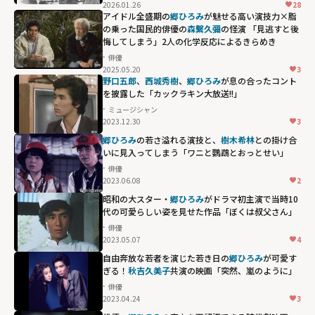
2026.01.26
28
アイドル全盛期の
郷ひろみ
が魅せる高い演技力×脂
の乗った国民的俳優の
森繫久彌
の怪演 「見逃すと後
悔してしまう」2人の化学反応によるきらめき
俳優
2025.05.20
3
野口五郎
、
西城秀樹
、
郷ひろみ
が息の合ったコント
を披露した「カックラキン大放送!!」
ミュージシャン
2023.12.30
3
郷ひろみ
の若さ溢れる演技と、
樹木希林
との掛け合
いに見入ってしまう「ワニと鸚鵡とおっとせい」
俳優
2023.06.08
2
昭和の大スター・
郷ひろみ
がドラマ初主演で当時10
代の可愛らしい姿を見せた作品「ぼくは叔父さん」
俳優
2023.05.07
4
自由奔放な若者を演じた若き日の
郷ひろみ
が可愛す
ぎる！
秋吉久美子
共演の映画「突然、嵐のように」
俳優
2023.04.24
3