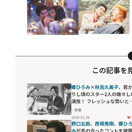
この記事を
郷ひろみ
×
秋吉久美子
、若
りし頃のスター2人の瑞々し
演技！ フレッシュな勢いと
技力が絡み合った「さらば
俳優
の光よ」
2026.01.26
野口五郎
、
西城秀樹
、
郷ひ
み
が息の合ったコントを披