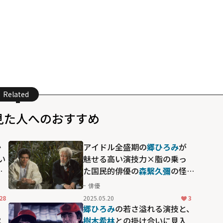
Related
見た人へのおすすめ
か
アイドル全盛期の
郷ひろみ
が
い
魅せる高い演技力×脂の乗っ
演
た国民的俳優の
森繫久彌
の怪
夏
演 「見逃すと後悔してしま
俳優
う」2人の化学反応によるきら
28
2025.05.20
3
めき
ろ
郷ひろみ
の若さ溢れる演技と、
露
樹木希林
との掛け合いに見入