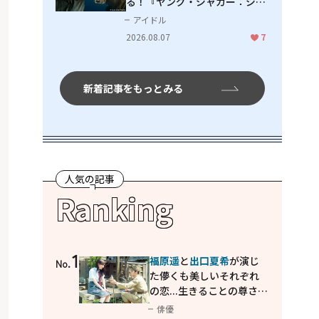
る！『ヤング・ジャガー：ジャ
ングル王への道』『ジャガーと
アイドル
ウミガメの物語：熱帯林の守護
2026.08.07
7
神』で見せるナレーションの妙
新着記事をもっとみる
人気の記事
Ranking
1
福原遥
と
出口夏希
が演じ
No.
た儚くも美しいそれぞれ
の恋...生きることの尊さを
教えてくれた映画「あの
俳優