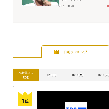
2021.10.28
日別ランキング
24時間以内
8/9(日)
8/10(月)
8/11(火
放送
1
位