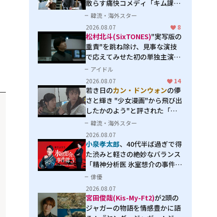
散らす痛快コメディ「キム課長
とソ理事～Bravo! Your Life
韓流・海外スター
～」
2026.08.07
8
松村北斗(SixTONES)
"実写版の
重責"を跳ね除け、見事な演技
で応えてみせた初の単独主演映
画「秒速5センチメートル」
アイドル
2026.08.07
14
若き日の
カン・ドンウォン
の儚
さと輝き "少女漫画"から飛び出
したかのよう"と評された「オ
オカミの誘惑」
韓流・海外スター
2026.08.07
小泉孝太郎
、40代半ば過ぎで得
た渋みと軽さの絶妙なバランス
「精神分析医 氷室想介の事件簿
３」で見せる進化
俳優
2026.08.07
宮田俊哉(Kis-My-Ft2)
が2頭の
ジャガーの物語を情感豊かに語