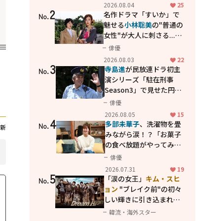
花が咲く丘で、君とまた出
2026.08.04
25
2
会えたら。」
名作ドラマ「すいか」で
No.
魅せる
小林聡美
の"普通の
女性"が大人に刺さる...映
画「かもめ食堂」にも通
俳優
じる静かな芝居
2026.08.03
22
3
寺島進
が民放連ドラ初主
No.
演シリーズ「駐在刑事
Season3」で見せた円熟
の演技
俳優
2026.08.05
15
4
多部未華子
、洗濯物を畳
No.
新
みながら涙！？「お菓子
の食べ放題がやってみた
い」ハンディファン4台の
俳優
暑さ対策も明かす
2026.07.31
19
5
「涙の女王」
キム・スヒ
No.
ョン
"ブレイク前"の初々
しい輝きに引き込まれ
る...
2PM テギョン
ら豪華
韓流・海外スター
共演の青春名作「ドリー