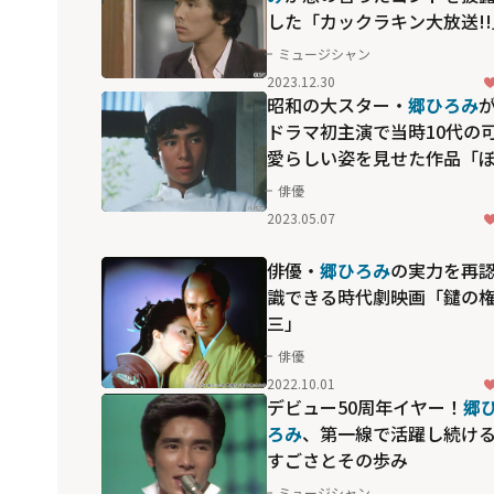
した「カックラキン大放送!!
ミュージシャン
2023.12.30
昭和の大スター・
郷ひろみ
ドラマ初主演で当時10代の
愛らしい姿を見せた作品「
くは叔父さん」
俳優
2023.05.07
俳優・
郷ひろみ
の実力を再
識できる時代劇映画「鑓の
三」
俳優
2022.10.01
デビュー50周年イヤー！
郷
ろみ
、第一線で活躍し続け
すごさとその歩み
ミュージシャン