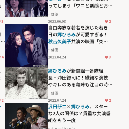
」
ってしまう「ワニと鸚鵡とお
っとせい」
俳優
3
2023.06.08
2
が
自由奔放な若者を演じた若き
可
日の
郷ひろみ
が可愛すぎる！
ぼ
秋吉久美子
共演の映画「突
然、嵐のように」
俳優
4
2023.04.24
3
認
郷ひろみ
が新選組一番隊組
権
長・沖田総司に！繊細な演技
やキレのある殺陣も注目の時
代劇「沖田総司－華麗なる暗
俳優
殺者－」
2
2022.07.24
2
ひ
沢田研二
×
郷ひろみ
、スター
る
な2人の関係は？貴重な共演番
組をもう一度
ミュージシャン