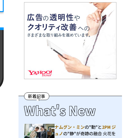
新着記事
What's New
ナムグン・ミン
の"動"と
2PM ジ
ュノ
の"静"が奇跡の融合 火花を