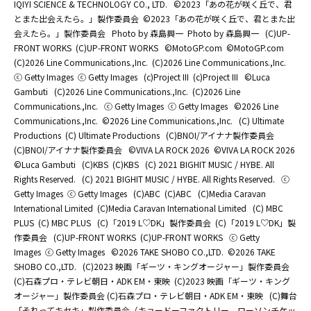
IQIYI SCIENCE & TECHNOLOGY CO., LTD.
©2023「あの花が咲く丘で、君
とまた出会えたら。」製作委員会
©2023「あの花が咲く丘で、君とまた出
会えたら。」製作委員会
Photo by 森島興一
Photo by 森島興一
(C)UP-
FRONT WORKS
(C)UP-FRONT WORKS
©MotoGP.com
©MotoGP.com
(C)2026 Line Communications.,Inc.
(C)2026 Line Communications.,Inc.
ⓒ Getty Images
ⓒ Getty Images
(c)Project III
(c)Project III
©Luca
Gambuti
(C)2026 Line Communications.,Inc.
(C)2026 Line
Communications.,Inc.
ⓒ Getty Images
ⓒ Getty Images
©2026 Line
Communications.,Inc.
©2026 Line Communications.,Inc.
(C) Ultimate
Productions
(C) Ultimate Productions
(C)BNOI/アイナナ製作委員会
(C)BNOI/アイナナ製作委員会
©️VIVA LA ROCK 2026
©️VIVA LA ROCK 2026
©Luca Gambuti
(C)KBS
(C)KBS
(C) 2021 BIGHIT MUSIC / HYBE. All
Rights Reserved.
(C) 2021 BIGHIT MUSIC / HYBE. All Rights Reserved.
ⓒ
Getty Images
ⓒ Getty Images
(C)ABC
(C)ABC
(C)Media Caravan
International Limited
(C)Media Caravan International Limited
(C) MBC
PLUS
(C) MBC PLUS
(C)「2019 L♡DK」製作委員会
(C)「2019 L♡DK」製
作委員会
(C)UP-FRONT WORKS
(C)UP-FRONT WORKS
ⓒ Getty
Images
ⓒ Getty Images
©2026 TAKE SHOBO CO.,LTD.
©2026 TAKE
SHOBO CO.,LTD.
(C)2023 映画「ギーツ・キングオージャー」製作委員会
(C)石森プロ・テレビ朝日・ADK EM・東映
(C)2023 映画「ギーツ・キング
オージャー」製作委員会 (C)石森プロ・テレビ朝日・ADK EM・東映
(C)舞台
「それってキセキ」製作委員会（キョードーファクトリー、ローソンチケッ