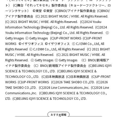
ト）
(C)舞台「それってキセキ」製作委員会（キョードーファクトリー、ロ
ーソンチケット）
©東宝
©東宝
(C)BNOI/アイナナ製作委員会
(C)BNOI/
アイナナ製作委員会
(C) 2021 BIGHIT MUSIC / HYBE. All Rights Reserved.
(C) 2021 BIGHIT MUSIC / HYBE. All Rights Reserved.
(C)2024 Youku
Information Technology (Beijing) Co., Ltd. All Rights Reserved.
(C)2024
Youku Information Technology (Beijing) Co., Ltd. All Rights Reserved.
ⓒ
Getty Images
ⓒ Getty Images
(C)UP-FRONT WORKS
(C)UP-FRONT
WORKS
©イザワオフィス
©イザワオフィス
ⓒ CJ ENM Co., Ltd, All
Rights Reserved
ⓒ CJ ENM Co., Ltd, All Rights Reserved
(C) 2021 BIGHIT
MUSIC / HYBE. All Rights Reserved.
(C) 2021 BIGHIT MUSIC / HYBE. All
Rights Reserved.
ⓒ Getty Images
ⓒ Getty Images
（C）BNOI/劇場版ア
イナナ製作委員会
（C）BNOI/劇場版アイナナ製作委員会
(C)BEIJING IQIYI
SCIENCE & TECHNOLOGY CO., LTD.
(C)BEIJING IQIYI SCIENCE &
TECHNOLOGY CO., LTD.
(C)日本映画放送
(C)日本映画放送
(C)UP-FRONT
WORKS
(C)UP-FRONT WORKS
(C)2026 TAKE SHOBO CO.,LTD.
(C)2026
TAKE SHOBO CO.,LTD.
(C)2026 Line Communications.,Inc.
(C)2026 Line
Communications.,Inc.
(C)BEIJING IQIYI SCIENCE & TECHNOLOGY CO.,
LTD.
(C)BEIJING IQIYI SCIENCE & TECHNOLOGY CO., LTD.
おすすめ情報