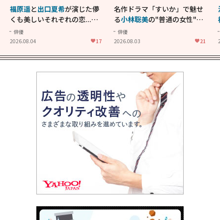
福原遥
と
出口夏希
が演じた儚
名作ドラマ「すいか」で魅せ
くも美しいそれぞれの恋...生
る
小林聡美
の"普通の女性"が
きることの尊さを教えてくれ
大人に刺さる...映画「かもめ
俳優
俳優
た映画「あの花が咲く丘で、
食堂」にも通じる静かな芝居
2026.08.04
17
2026.08.03
21
君とまた出会えたら。」