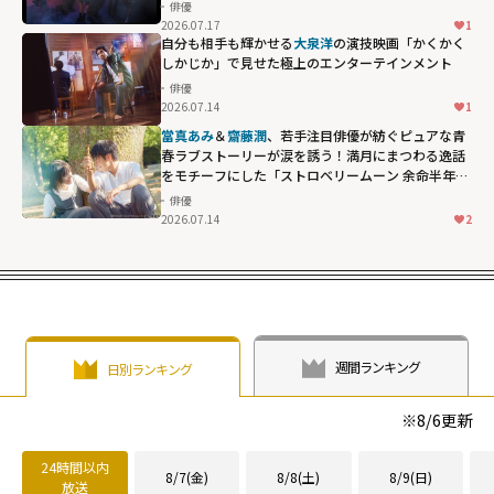
俳優
2026.07.17
1
自分も相手も輝かせる
大泉洋
の演技――映画「かくかく
しかじか」で見せた極上のエンターテインメント
俳優
2026.07.14
1
當真あみ
＆
齋藤潤
、若手注目俳優が紡ぐピュアな青
春ラブストーリーが涙を誘う！満月にまつわる逸話
をモチーフにした「ストロベリームーン 余命半年の
恋」
俳優
2026.07.14
2
週間ランキング
日別ランキング
※
8/6
更新
24時間以内
8/7(金)
8/8(土)
8/9(日)
放送