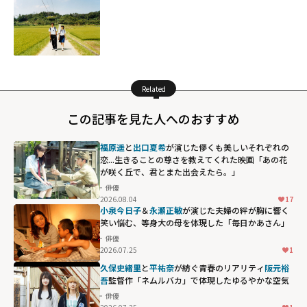
Related
この記事を見た人へのおすすめ
福原遥
と
出口夏希
が演じた儚くも美しいそれぞれの
恋...生きることの尊さを教えてくれた映画「あの花
が咲く丘で、君とまた出会えたら。」
俳優
2026.08.04
17
小泉今日子
＆
永瀬正敏
が演じた夫婦の絆が胸に響く――
笑い悩む、等身大の母を体現した「毎日かあさん」
俳優
2026.07.25
1
久保史緒里
と
平祐奈
が紡ぐ青春のリアリティ――
阪元裕
吾
監督作「ネムルバカ」で体現したゆるやかな空気
俳優