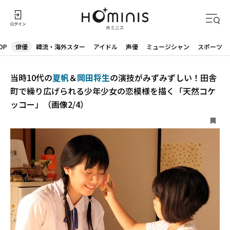
OP
俳優
韓流・海外スター
アイドル
声優
ミュージシャン
スポーツ
当時10代の
夏帆
＆
岡田将生
の演技がみずみずしい！田舎
町で繰り広げられる少年少女の恋模様を描く「天然コケ
ッコー」（画像2/4）