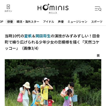
OP
俳優
韓流・海外スター
アイドル
声優
ミュージシャン
スポーツ
当時10代の
夏帆
＆
岡田将生
の演技がみずみずしい！田舎
町で繰り広げられる少年少女の恋模様を描く「天然コケ
ッコー」（画像3/4）