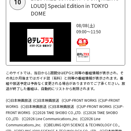
10
LOUD] Special Edition in TOKYO
DOME
08/08(土)
09:00～11:50
このサイトでは、当日から1週間分はEPGと同等の番組情報が表示され、そ
の先1か月後まではガイド誌（有料）と同等の番組情報が表示されます。番
組や放送予定は予告なく変更される場合がありますのでご了承ください。放
送が終了した番組は、自動的にリストから削除されます。
(C)日本映画放送
(C)日本映画放送
(C)UP-FRONT WORKS
(C)UP-FRONT
WORKS
(C)日本映画放送
(C)日本映画放送
(C)UP-FRONT WORKS
(C)UP-
FRONT WORKS
(C)2026 TAKE SHOBO CO.,LTD.
(C)2026 TAKE SHOBO
CO.,LTD.
(C)2026 Line Communications.,Inc.
(C)2026 Line
Communications.,Inc.
(C)BEIJING IQIYI SCIENCE & TECHNOLOGY CO.,
LTD.
(C)BEIJING IQIYI SCIENCE & TECHNOLOGY CO., LTD.
(C)日本映画放