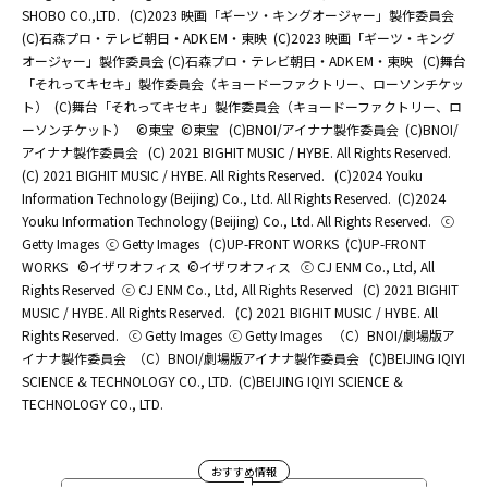
SHOBO CO.,LTD.
(C)2023 映画「ギーツ・キングオージャー」製作委員会
(C)石森プロ・テレビ朝日・ADK EM・東映
(C)2023 映画「ギーツ・キング
オージャー」製作委員会 (C)石森プロ・テレビ朝日・ADK EM・東映
(C)舞台
「それってキセキ」製作委員会（キョードーファクトリー、ローソンチケッ
ト）
(C)舞台「それってキセキ」製作委員会（キョードーファクトリー、ロ
ーソンチケット）
©東宝
©東宝
(C)BNOI/アイナナ製作委員会
(C)BNOI/
アイナナ製作委員会
(C) 2021 BIGHIT MUSIC / HYBE. All Rights Reserved.
(C) 2021 BIGHIT MUSIC / HYBE. All Rights Reserved.
(C)2024 Youku
Information Technology (Beijing) Co., Ltd. All Rights Reserved.
(C)2024
Youku Information Technology (Beijing) Co., Ltd. All Rights Reserved.
ⓒ
Getty Images
ⓒ Getty Images
(C)UP-FRONT WORKS
(C)UP-FRONT
WORKS
©イザワオフィス
©イザワオフィス
ⓒ CJ ENM Co., Ltd, All
Rights Reserved
ⓒ CJ ENM Co., Ltd, All Rights Reserved
(C) 2021 BIGHIT
MUSIC / HYBE. All Rights Reserved.
(C) 2021 BIGHIT MUSIC / HYBE. All
Rights Reserved.
ⓒ Getty Images
ⓒ Getty Images
（C）BNOI/劇場版ア
イナナ製作委員会
（C）BNOI/劇場版アイナナ製作委員会
(C)BEIJING IQIYI
SCIENCE & TECHNOLOGY CO., LTD.
(C)BEIJING IQIYI SCIENCE &
TECHNOLOGY CO., LTD.
おすすめ情報