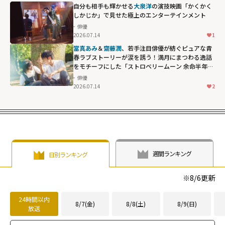
自分も相手も輝かせる
大泉洋
の演技――映画「かくかく
しかじか」で見せた極上のエンターテインメント
俳優
2026.07.14
1
當真あみ
＆
齋藤潤
、若手注目俳優が紡ぐピュアな青
春ラブストーリーが涙を誘う！満月にまつわる逸話
をモチーフにした「ストロベリームーン 余命半年の
恋」
俳優
2026.07.14
2
週間ランキング
日別ランキング
※
8/6
更新
24時間以内
8/7(金)
8/8(土)
8/9(日)
放送