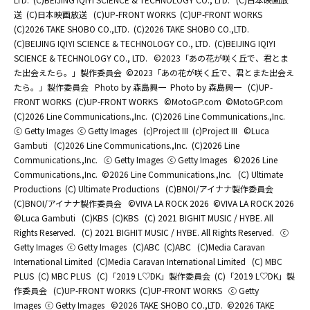
送
(C)日本映画放送
(C)UP-FRONT WORKS
(C)UP-FRONT WORKS
(C)2026 TAKE SHOBO CO.,LTD.
(C)2026 TAKE SHOBO CO.,LTD.
(C)BEIJING IQIYI SCIENCE & TECHNOLOGY CO., LTD.
(C)BEIJING IQIYI
SCIENCE & TECHNOLOGY CO., LTD.
©2023「あの花が咲く丘で、君とま
た出会えたら。」製作委員会
©2023「あの花が咲く丘で、君とまた出会え
たら。」製作委員会
Photo by 森島興一
Photo by 森島興一
(C)UP-
FRONT WORKS
(C)UP-FRONT WORKS
©MotoGP.com
©MotoGP.com
(C)2026 Line Communications.,Inc.
(C)2026 Line Communications.,Inc.
ⓒ Getty Images
ⓒ Getty Images
(c)Project III
(c)Project III
©Luca
Gambuti
(C)2026 Line Communications.,Inc.
(C)2026 Line
Communications.,Inc.
ⓒ Getty Images
ⓒ Getty Images
©2026 Line
Communications.,Inc.
©2026 Line Communications.,Inc.
(C) Ultimate
Productions
(C) Ultimate Productions
(C)BNOI/アイナナ製作委員会
(C)BNOI/アイナナ製作委員会
©️VIVA LA ROCK 2026
©️VIVA LA ROCK 2026
©Luca Gambuti
(C)KBS
(C)KBS
(C) 2021 BIGHIT MUSIC / HYBE. All
Rights Reserved.
(C) 2021 BIGHIT MUSIC / HYBE. All Rights Reserved.
ⓒ
Getty Images
ⓒ Getty Images
(C)ABC
(C)ABC
(C)Media Caravan
International Limited
(C)Media Caravan International Limited
(C) MBC
PLUS
(C) MBC PLUS
(C)「2019 L♡DK」製作委員会
(C)「2019 L♡DK」製
作委員会
(C)UP-FRONT WORKS
(C)UP-FRONT WORKS
ⓒ Getty
Images
ⓒ Getty Images
©2026 TAKE SHOBO CO.,LTD.
©2026 TAKE