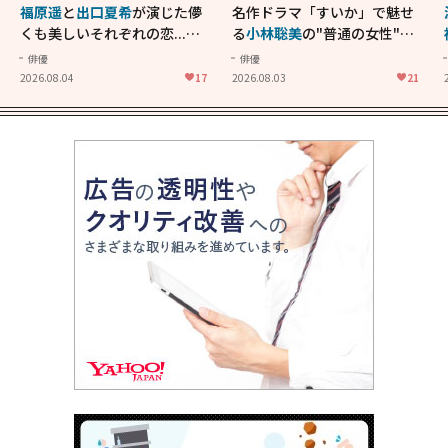
福原遥
と
出口夏希
が演じた儚
名作ドラマ「すいか」で魅せ
くも美しいそれぞれの恋...生
る
小林聡美
の"普通の女性"が
きることの尊さを教えてくれ
大人に刺さる...映画「かもめ
俳優
俳優
た映画「あの花が咲く丘で、
食堂」にも通じる静かな芝居
2026.08.04
17
2026.08.03
21
君とまた出会えたら。」