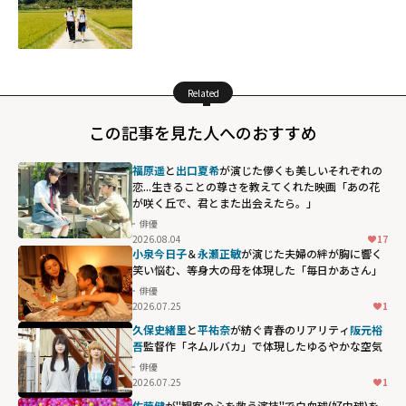
Related
この記事を見た人へのおすすめ
福原遥
と
出口夏希
が演じた儚くも美しいそれぞれの
恋...生きることの尊さを教えてくれた映画「あの花
が咲く丘で、君とまた出会えたら。」
俳優
2026.08.04
17
小泉今日子
＆
永瀬正敏
が演じた夫婦の絆が胸に響く――
笑い悩む、等身大の母を体現した「毎日かあさん」
俳優
2026.07.25
1
久保史緒里
と
平祐奈
が紡ぐ青春のリアリティ――
阪元裕
吾
監督作「ネムルバカ」で体現したゆるやかな空気
俳優
2026.07.25
1
佐藤健
が"観客の心を救う演技"で白血球(好中球)を