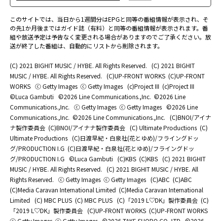
このサイトでは、当日から1週間分はEPGと同等の番組情報が表示され、そ
の先1か月後まではガイド誌（有料）と同等の番組情報が表示されます。番
組や放送予定は予告なく変更される場合がありますのでご了承ください。放
送が終了した番組は、自動的にリストから削除されます。
(C) 2021 BIGHIT MUSIC / HYBE. All Rights Reserved.
(C) 2021 BIGHIT
MUSIC / HYBE. All Rights Reserved.
(C)UP-FRONT WORKS
(C)UP-FRONT
WORKS
ⓒ Getty Images
ⓒ Getty Images
(c)Project III
(c)Project III
©Luca Gambuti
©2026 Line Communications.,Inc.
©2026 Line
Communications.,Inc.
ⓒ Getty Images
ⓒ Getty Images
©2026 Line
Communications.,Inc.
©2026 Line Communications.,Inc.
(C)BNOI/アイナ
ナ製作委員会
(C)BNOI/アイナナ製作委員会
(C) Ultimate Productions
(C)
Ultimate Productions
(C)日渡早紀・白泉社(花とゆめ)/フライングドッ
グ/PRODUCTION I.G
(C)日渡早紀・白泉社(花とゆめ)/フライングドッ
グ/PRODUCTION I.G
©Luca Gambuti
(C)KBS
(C)KBS
(C) 2021 BIGHIT
MUSIC / HYBE. All Rights Reserved.
(C) 2021 BIGHIT MUSIC / HYBE. All
Rights Reserved.
ⓒ Getty Images
ⓒ Getty Images
(C)ABC
(C)ABC
(C)Media Caravan International Limited
(C)Media Caravan International
Limited
(C) MBC PLUS
(C) MBC PLUS
(C)「2019 L♡DK」製作委員会
(C)
「2019 L♡DK」製作委員会
(C)UP-FRONT WORKS
(C)UP-FRONT WORKS
ⓒ Getty Images
ⓒ Getty Images
©2026 TAKE SHOBO CO.,LTD.
©2026