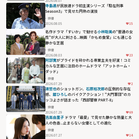
2026.08.07
寺島進
が民放連ドラ初主演シリーズ「駐在刑事
Season3」で見せた円熟の演技
俳優
2026.08.05
15
名作ドラマ「すいか」で魅せる
小林聡美
の"普通の女
性"が大人に刺さる...映画「かもめ食堂」にも通じる
静かな芝居
俳優
2026.08.03
23
阿部寛
がプライドを砕かれる専業主夫を好演！コミ
カルな芝居に注目のホームドラマ「アットホーム・
ダッド」
俳優
2026.07.29
2
渡哲也
のショットガン、
石原裕次郎
の圧倒的な存在
感、
舘ひろし
のバイクアクション！"大門軍団"のカ
ッコよさが詰まった「西部警察 PART-II」
俳優
2026.07.29
69
吉高由里子
ドラマ「最愛」で見せた静かな熱量と大
人の色香...止まらない女優としての進化
俳優
2026.07.27
14