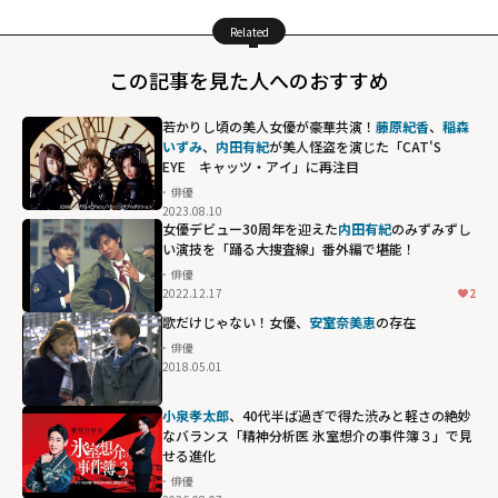
Related
この記事を見た人へのおすすめ
若かりし頃の美人女優が豪華共演！
藤原紀香
、
稲森
いずみ
、
内田有紀
が美人怪盗を演じた「CAT'S
EYE キャッツ・アイ」に再注目
俳優
2023.08.10
女優デビュー30周年を迎えた
内田有紀
のみずみずし
い演技を「踊る大捜査線」番外編で堪能！
俳優
2022.12.17
2
歌だけじゃない！女優、
安室奈美恵
の存在
俳優
2018.05.01
小泉孝太郎
、40代半ば過ぎで得た渋みと軽さの絶妙
なバランス「精神分析医 氷室想介の事件簿３」で見
せる進化
俳優