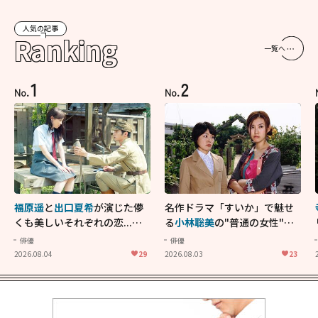
人気の記事
Ranking
一覧へ
1
2
No.
No.
福原遥
と
出口夏希
が演じた儚
名作ドラマ「すいか」で魅せ
くも美しいそれぞれの恋...生
る
小林聡美
の"普通の女性"が
きることの尊さを教えてくれ
大人に刺さる...映画「かもめ
俳優
俳優
た映画「あの花が咲く丘で、
食堂」にも通じる静かな芝居
2026.08.04
29
2026.08.03
23
君とまた出会えたら。」