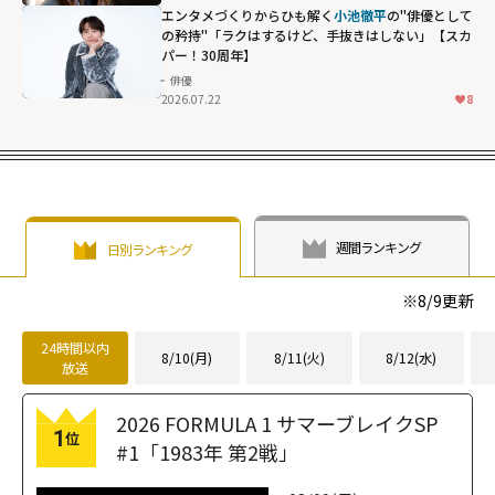
エンタメづくりからひも解く
小池徹平
の"俳優として
の矜持"「ラクはするけど、手抜きはしない」【スカ
パー！30周年】
俳優
2026.07.22
8
週間ランキング
日別ランキング
※
8/9
更新
24時間以内
8/10(月)
8/11(火)
8/12(水)
放送
2026 FORMULA 1 サマーブレイクSP
1
位
#1「1983年 第2戦」