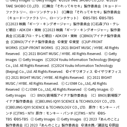
TAKE SHOBO CO.,LTD.
(C)舞台「それってキセキ」製作委員会（キョードー
ファクトリー、ローソンチケット）
(C)舞台「それってキセキ」製作委員会
（キョードーファクトリー、ローソンチケット）
©BS-TBS
©BS-TBS
(C)2023 映画「ギーツ・キングオージャー」製作委員会 (C)石森プロ・テレ
ビ朝日・ADK EM・東映
(C)2023 映画「ギーツ・キングオージャー」製作委
員会 (C)石森プロ・テレビ朝日・ADK EM・東映
(C)BNOI/アイナナ製作委員
会
(C)BNOI/アイナナ製作委員会
©東宝
©東宝
(C)UP-FRONT
WORKS
(C)UP-FRONT WORKS
(C) 2021 BIGHIT MUSIC / HYBE. All Rights
Reserved.
(C) 2021 BIGHIT MUSIC / HYBE. All Rights Reserved.
ⓒ Getty
Images
ⓒ Getty Images
(C)2024 Youku Information Technology (Beijing)
Co., Ltd. All Rights Reserved.
(C)2024 Youku Information Technology
(Beijing) Co., Ltd. All Rights Reserved.
©イザワオフィス
©イザワオフィス
(C) 2021 BIGHIT MUSIC / HYBE. All Rights Reserved.
(C) 2021 BIGHIT
MUSIC / HYBE. All Rights Reserved.
ⓒ CJ ENM Co., Ltd, All Rights
Reserved
ⓒ CJ ENM Co., Ltd, All Rights Reserved
ⓒ Getty Images
ⓒ
Getty Images
（C）BNOI/劇場版アイナナ製作委員会
（C）BNOI/劇場版ア
イナナ製作委員会
(C)BEIJING IQIYI SCIENCE & TECHNOLOGY CO., LTD.
(C)BEIJING IQIYI SCIENCE & TECHNOLOGY CO., LTD.
原作：モンキー・パ
ンチ (C)TMS・NTV
原作：モンキー・パンチ (C)TMS・NTV
©BS-
TBS
©BS-TBS
ⓒ Getty Images
ⓒ Getty Images
(C) 2023『あんのこと』
製作委員会
(C) 2023『あんのこと』製作委員会
©清水茜／講談社 ©原田