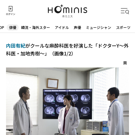
OP
俳優
韓流・海外スター
アイドル
声優
ミュージシャン
スポーツ
内田有紀
がクールな麻酔科医を好演した「ドクターY～外
科医・加地秀樹～」（画像1/2）