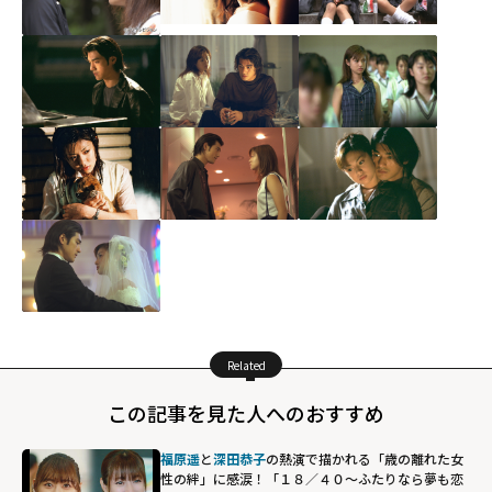
Related
この記事を見た人へのおすすめ
福原遥
と
深田恭子
の熱演で描かれる「歳の離れた女
性の絆」に感涙！「１８／４０～ふたりなら夢も恋