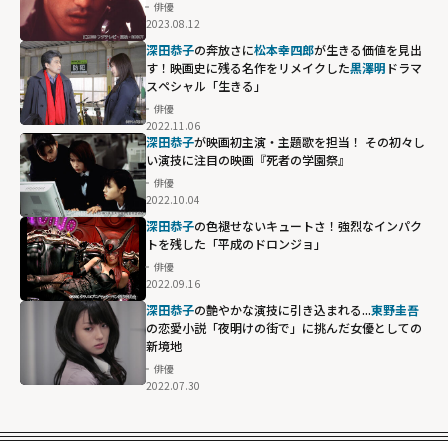
俳優
2023.08.12
深田恭子
の奔放さに
松本幸四郎
が生きる価値を見出
す！映画史に残る名作をリメイクした
黒澤明
ドラマ
スペシャル「生きる」
俳優
2022.11.06
深田恭子
が映画初主演・主題歌を担当！ その初々し
い演技に注目の映画『死者の学園祭』
俳優
2022.10.04
深田恭子
の色褪せないキュートさ！強烈なインパク
トを残した「平成のドロンジョ」
俳優
2022.09.16
深田恭子
の艶やかな演技に引き込まれる...
東野圭吾
の恋愛小説「夜明けの街で」に挑んだ女優としての
新境地
俳優
2022.07.30