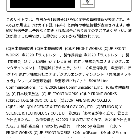
このサイトでは、当日から1週間分はEPGと同等の番組情報が表示され、そ
の先1か月後まではガイド誌（有料）と同等の番組情報が表示されます。番
組や放送予定は予告なく変更される場合がありますのでご了承ください。放
送が終了した番組は、自動的にリストから削除されます。
(C)日本映画放送
(C)日本映画放送
(C)UP-FRONT WORKS
(C)UP-FRONT
WORKS
©2020「ラストレター」製作委員会
©2020「ラストレター」製
作委員会
© テレビ朝日
© テレビ朝日
原作／株式会社コナミデジタルエ
ンタテインメント 「悪魔城ドラキュラ」シリーズ ©宝塚歌劇 ©宝塚ｸﾘｴｲﾃ
ｨﾌﾞｱｰﾂ
原作／株式会社コナミデジタルエンタテインメント 「悪魔城ドラキ
ュラ」シリーズ ©宝塚歌劇 ©宝塚ｸﾘｴｲﾃｨﾌﾞｱｰﾂ
©2026 Line
Communications.,Inc.
©2026 Line Communications.,Inc.
(C)日本映画放
送
(C)日本映画放送
(C)UP-FRONT WORKS
(C)UP-FRONT WORKS
(C)2026 TAKE SHOBO CO.,LTD.
(C)2026 TAKE SHOBO CO.,LTD.
(C)BEIJING IQIYI SCIENCE & TECHNOLOGY CO., LTD.
(C)BEIJING IQIYI
SCIENCE & TECHNOLOGY CO., LTD.
©2023「あの花が咲く丘で、君とま
た出会えたら。」製作委員会
©2023「あの花が咲く丘で、君とまた出会え
たら。」製作委員会
Photo by 森島興一
Photo by 森島興一
(C)UP-
FRONT WORKS
(C)UP-FRONT WORKS
©MotoGP.com
©MotoGP.com