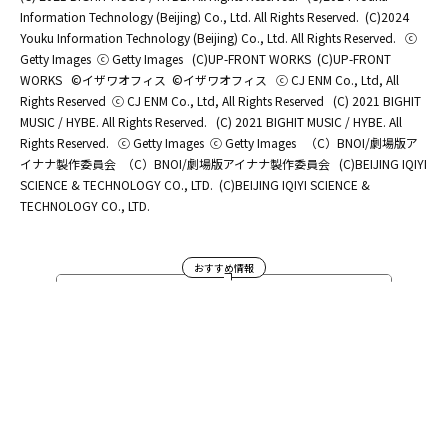
Information Technology (Beijing) Co., Ltd. All Rights Reserved.
(C)2024
Youku Information Technology (Beijing) Co., Ltd. All Rights Reserved.
ⓒ
Getty Images
ⓒ Getty Images
(C)UP-FRONT WORKS
(C)UP-FRONT
WORKS
©イザワオフィス
©イザワオフィス
ⓒ CJ ENM Co., Ltd, All
Rights Reserved
ⓒ CJ ENM Co., Ltd, All Rights Reserved
(C) 2021 BIGHIT
MUSIC / HYBE. All Rights Reserved.
(C) 2021 BIGHIT MUSIC / HYBE. All
Rights Reserved.
ⓒ Getty Images
ⓒ Getty Images
（C）BNOI/劇場版ア
イナナ製作委員会
（C）BNOI/劇場版アイナナ製作委員会
(C)BEIJING IQIYI
SCIENCE & TECHNOLOGY CO., LTD.
(C)BEIJING IQIYI SCIENCE &
TECHNOLOGY CO., LTD.
おすすめ情報