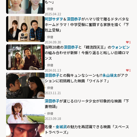
も～」
俳優
2025.04.22
阿部サダヲ
＆
深田恭子
がハマリ役で贈るドタバタな
ホームドラマ！中学受験に奮闘する家族を描く「下
剋上受験」
俳優
2024.09.30
1
当時20歳の
深田恭子
と「韓流四天王」の
ウォンビン
の組み合わせが新鮮！今振り返ると眩しい日韓ロマ
ンス
俳優
2024.01.13
1
深田恭子
との胸キュンなシーンも!?
永山瑛太
がアク
ションに初挑戦した映画「ワイルド７」
俳優
2023.11.21
深田恭子
が演じるロリータ少女が印象的な映画「下
妻物語」
俳優
2023.09.18
名優・
金城武
の魅力を再認識できる映画「スペース
トラベラーズ」