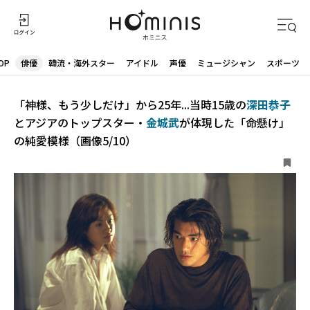
OP
俳優
韓流・海外スター
アイドル
声優
ミュージシャン
スポーツ
「神様、もう少しだけ」から25年...当時15歳の
深田恭子
とアジアのトップスター・
金城武
が体現した「命懸け」
の純愛模様（画像5/10）