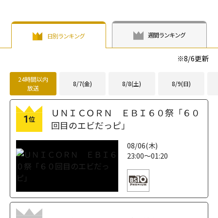
週間ランキング
日別ランキング
※
8/6
更新
24時間以内
8/7(金)
8/8(土)
8/9(日)
放送
ＵＮＩＣＯＲＮ ＥＢＩ６０祭「６０
1
位
回目のエビだっピ」
08/06(木)
23:00～01:20