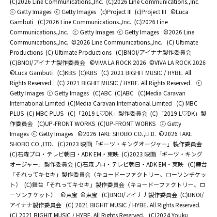
(C)2026 Line Communications.,Inc.
(C)2026 Line Communications.,Inc.
ⓒ Getty Images
ⓒ Getty Images
(c)Project III
(c)Project III
©Luca
Gambuti
(C)2026 Line Communications.,Inc.
(C)2026 Line
Communications.,Inc.
ⓒ Getty Images
ⓒ Getty Images
©2026 Line
Communications.,Inc.
©2026 Line Communications.,Inc.
(C) Ultimate
Productions
(C) Ultimate Productions
(C)BNOI/アイナナ製作委員会
(C)BNOI/アイナナ製作委員会
©️VIVA LA ROCK 2026
©️VIVA LA ROCK 2026
©Luca Gambuti
(C)KBS
(C)KBS
(C) 2021 BIGHIT MUSIC / HYBE. All
Rights Reserved.
(C) 2021 BIGHIT MUSIC / HYBE. All Rights Reserved.
ⓒ
Getty Images
ⓒ Getty Images
(C)ABC
(C)ABC
(C)Media Caravan
International Limited
(C)Media Caravan International Limited
(C) MBC
PLUS
(C) MBC PLUS
(C)「2019 L♡DK」製作委員会
(C)「2019 L♡DK」製
作委員会
(C)UP-FRONT WORKS
(C)UP-FRONT WORKS
ⓒ Getty
Images
ⓒ Getty Images
©2026 TAKE SHOBO CO.,LTD.
©2026 TAKE
SHOBO CO.,LTD.
(C)2023 映画「ギーツ・キングオージャー」製作委員会
(C)石森プロ・テレビ朝日・ADK EM・東映
(C)2023 映画「ギーツ・キング
オージャー」製作委員会 (C)石森プロ・テレビ朝日・ADK EM・東映
(C)舞台
「それってキセキ」製作委員会（キョードーファクトリー、ローソンチケッ
ト）
(C)舞台「それってキセキ」製作委員会（キョードーファクトリー、ロ
ーソンチケット）
©東宝
©東宝
(C)BNOI/アイナナ製作委員会
(C)BNOI/
アイナナ製作委員会
(C) 2021 BIGHIT MUSIC / HYBE. All Rights Reserved.
(C) 2021 BIGHIT MUSIC / HYBE. All Rights Reserved.
(C)2024 Youku