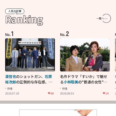
人気の記事
Ranking
一覧へ
1
2
No.
No.
渡哲也
のショットガン、
石原
名作ドラマ「すいか」で魅せ
裕次郎
の圧倒的な存在感、
舘
る
小林聡美
の"普通の女性"が
ひろし
のバイクアクショ
大人に刺さる...映画「かもめ
俳優
俳優
ン！"大門軍団"のカッコよさ
食堂」にも通じる静かな芝居
2026.07.29
69
2026.08.03
19
が詰まった「西部警察 PART-
II」