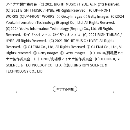
アイナナ製作委員会
(C) 2021 BIGHIT MUSIC / HYBE. All Rights Reserved.
(C) 2021 BIGHIT MUSIC / HYBE. All Rights Reserved.
(C)UP-FRONT
WORKS
(C)UP-FRONT WORKS
ⓒ Getty Images
ⓒ Getty Images
(C)2024
Youku Information Technology (Beijing) Co., Ltd. All Rights Reserved.
(C)2024 Youku Information Technology (Beijing) Co., Ltd. All Rights
Reserved.
©イザワオフィス
©イザワオフィス
(C) 2021 BIGHIT MUSIC /
HYBE. All Rights Reserved.
(C) 2021 BIGHIT MUSIC / HYBE. All Rights
Reserved.
ⓒ CJ ENM Co., Ltd, All Rights Reserved
ⓒ CJ ENM Co., Ltd, All
Rights Reserved
ⓒ Getty Images
ⓒ Getty Images
（C）BNOI/劇場版アイ
ナナ製作委員会
（C）BNOI/劇場版アイナナ製作委員会
(C)BEIJING IQIYI
SCIENCE & TECHNOLOGY CO., LTD.
(C)BEIJING IQIYI SCIENCE &
TECHNOLOGY CO., LTD.
おすすめ情報