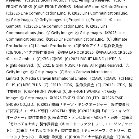
FRONT WORKS
(C)UP-FRONT WORKS
©MotoGP.com
©MotoGP.com
(C)2026 Line Communications.,Inc.
(C)2026 Line Communications.,Inc.
ⓒ Getty Images
ⓒ Getty Images
(c)Project III
(c)Project III
©Luca
Gambuti
(C)2026 Line Communications.,Inc.
(C)2026 Line
Communications.,Inc.
ⓒ Getty Images
ⓒ Getty Images
©2026 Line
Communications.,Inc.
©2026 Line Communications.,Inc.
(C) Ultimate
Productions
(C) Ultimate Productions
(C)BNOI/アイナナ製作委員会
(C)BNOI/アイナナ製作委員会
©️VIVA LA ROCK 2026
©️VIVA LA ROCK 2026
©Luca Gambuti
(C)KBS
(C)KBS
(C) 2021 BIGHIT MUSIC / HYBE. All
Rights Reserved.
(C) 2021 BIGHIT MUSIC / HYBE. All Rights Reserved.
ⓒ
Getty Images
ⓒ Getty Images
(C)Media Caravan International
Limited
(C)Media Caravan International Limited
(C)ABC
(C)ABC
(C) MBC
PLUS
(C) MBC PLUS
(C)「2019 L♡DK」製作委員会
(C)「2019 L♡DK」製
作委員会
(C)UP-FRONT WORKS
(C)UP-FRONT WORKS
ⓒ Getty
Images
ⓒ Getty Images
©2026 TAKE SHOBO CO.,LTD.
©2026 TAKE
SHOBO CO.,LTD.
(C)2023 映画「ギーツ・キングオージャー」製作委員会
(C)石森プロ・テレビ朝日・ADK EM・東映
(C)2023 映画「ギーツ・キング
オージャー」製作委員会 (C)石森プロ・テレビ朝日・ADK EM・東映
(C)舞台
「それってキセキ」製作委員会（キョードーファクトリー、ローソンチケッ
ト）
(C)舞台「それってキセキ」製作委員会（キョードーファクトリー、ロ
ーソンチケット）
©東宝
©東宝
(C)BNOI/アイナナ製作委員会
(C)BNOI/