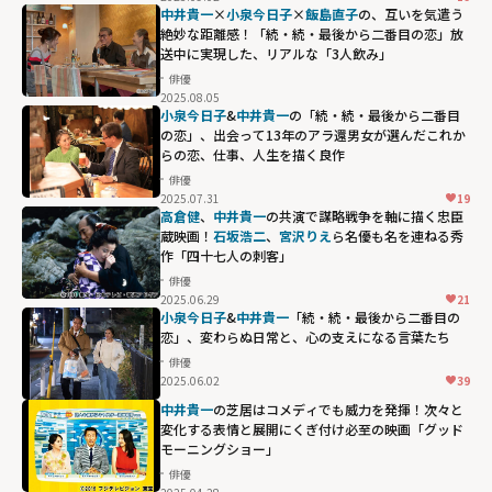
中井貴一
×
小泉今日子
×
飯島直子
の、互いを気遣う
絶妙な距離感！「続・続・最後から二番目の恋」放
送中に実現した、リアルな「3人飲み」
俳優
2025.08.05
小泉今日子
&
中井貴一
の「続・続・最後から二番目
の恋」、出会って13年のアラ還男女が選んだこれか
らの恋、仕事、人生を描く良作
俳優
2025.07.31
19
高倉健
、
中井貴一
の共演で謀略戦争を軸に描く忠臣
蔵映画！
石坂浩二
、
宮沢りえ
ら名優も名を連ねる秀
作「四十七人の刺客」
俳優
2025.06.29
21
小泉今日子
&
中井貴一
「続・続・最後から二番目の
恋」、変わらぬ日常と、心の支えになる言葉たち
俳優
2025.06.02
39
中井貴一
の芝居はコメディでも威力を発揮！次々と
変化する表情と展開にくぎ付け必至の映画「グッド
モーニングショー」
俳優