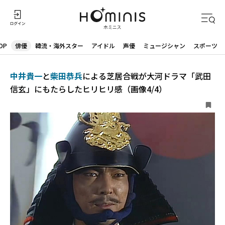
OP
俳優
韓流・海外スター
アイドル
声優
ミュージシャン
スポーツ
中井貴一
と
柴田恭兵
による芝居合戦が大河ドラマ「武田
信玄」にもたらしたヒリヒリ感（画像4/4）