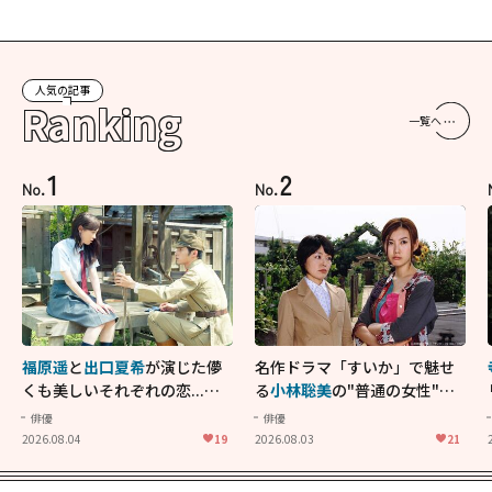
人気の記事
Ranking
一覧へ
1
2
No.
No.
福原遥
と
出口夏希
が演じた儚
名作ドラマ「すいか」で魅せ
くも美しいそれぞれの恋...生
る
小林聡美
の"普通の女性"が
きることの尊さを教えてくれ
大人に刺さる...映画「かもめ
俳優
俳優
た映画「あの花が咲く丘で、
食堂」にも通じる静かな芝居
2026.08.04
19
2026.08.03
21
君とまた出会えたら。」