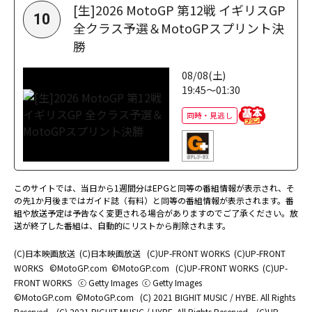
[生]2026 MotoGP 第12戦 イギリスGP
10
全クラス予選＆MotoGPスプリント決
勝
08/08(土)
19:45～01:30
同時・見逃し
このサイトでは、当日から1週間分はEPGと同等の番組情報が表示され、そ
の先1か月後まではガイド誌（有料）と同等の番組情報が表示されます。番
組や放送予定は予告なく変更される場合がありますのでご了承ください。放
送が終了した番組は、自動的にリストから削除されます。
(C)日本映画放送
(C)日本映画放送
(C)UP-FRONT WORKS
(C)UP-FRONT
WORKS
©MotoGP.com
©MotoGP.com
(C)UP-FRONT WORKS
(C)UP-
FRONT WORKS
ⓒ Getty Images
ⓒ Getty Images
©MotoGP.com
©MotoGP.com
(C) 2021 BIGHIT MUSIC / HYBE. All Rights
Reserved.
(C) 2021 BIGHIT MUSIC / HYBE. All Rights Reserved.
(C)UP-