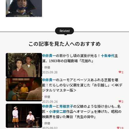
Related
この記事を見た人へのおすすめ
中井貴一
の若かりし頃の演技が光る！
十朱幸代
主
演、1983年の日曜劇場「花揺れ」
俳優
2025.09.28
2
中井貴一
のユーモアとペーソスあふれる芝居を堪
能！だらしのない父親を演じた「お引越し」＜4Kデ
ジタルリマスター版＞
俳優
2025.09.26
2
中井貴一
と
芳根京子
の父娘のような掛け合いも...名
匠・
小津安二郎
作品へオマージュを捧げた、昭和の
映画界を描いた舞台「先生の背中」
俳優
2025.09.02
19