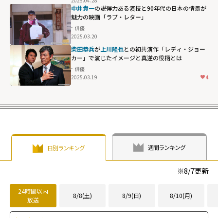
2025.04.28
中井貴一
の説得力ある演技と90年代の日本の情景が
魅力の映画「ラブ・レター」
俳優
2025.03.20
柴田恭兵
が
上川隆也
との初共演作「レディ・ジョー
カー」で演じたイメージと真逆の役柄とは
俳優
2025.03.19
4
週間ランキング
日別ランキング
※
8/7
更新
24時間以内
8/8(土)
8/9(日)
8/10(月)
放送