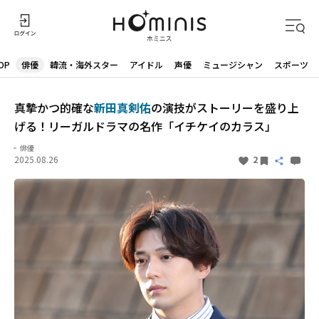
OP
俳優
韓流・海外スター
アイドル
声優
ミュージシャン
スポーツ
真摯かつ的確な
新田真剣佑
の演技がストーリーを盛り上
げる！リーガルドラマの名作「イチケイのカラス」
俳優
2025.08.26
2