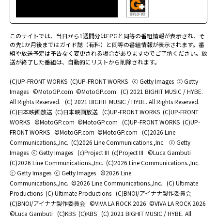
このサイトでは、当日から1週間分はEPGと同等の番組情報が表示され、そ
の先1か月後まではガイド誌（有料）と同等の番組情報が表示されます。番
組や放送予定は予告なく変更される場合がありますのでご了承ください。放
送が終了した番組は、自動的にリストから削除されます。
(C)UP-FRONT WORKS
(C)UP-FRONT WORKS
ⓒ Getty Images
ⓒ Getty
Images
©MotoGP.com
©MotoGP.com
(C) 2021 BIGHIT MUSIC / HYBE.
All Rights Reserved.
(C) 2021 BIGHIT MUSIC / HYBE. All Rights Reserved.
(C)日本映画放送
(C)日本映画放送
(C)UP-FRONT WORKS
(C)UP-FRONT
WORKS
©MotoGP.com
©MotoGP.com
(C)UP-FRONT WORKS
(C)UP-
FRONT WORKS
©MotoGP.com
©MotoGP.com
(C)2026 Line
Communications.,Inc.
(C)2026 Line Communications.,Inc.
ⓒ Getty
Images
ⓒ Getty Images
(c)Project III
(c)Project III
©Luca Gambuti
(C)2026 Line Communications.,Inc.
(C)2026 Line Communications.,Inc.
ⓒ Getty Images
ⓒ Getty Images
©2026 Line
Communications.,Inc.
©2026 Line Communications.,Inc.
(C) Ultimate
Productions
(C) Ultimate Productions
(C)BNOI/アイナナ製作委員会
(C)BNOI/アイナナ製作委員会
©️VIVA LA ROCK 2026
©️VIVA LA ROCK 2026
©Luca Gambuti
(C)KBS
(C)KBS
(C) 2021 BIGHIT MUSIC / HYBE. All