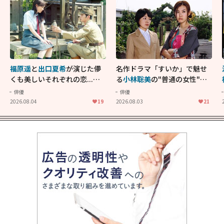
福原遥
と
出口夏希
が演じた儚
名作ドラマ「すいか」で魅せ
くも美しいそれぞれの恋...生
る
小林聡美
の"普通の女性"が
きることの尊さを教えてくれ
大人に刺さる...映画「かもめ
俳優
俳優
た映画「あの花が咲く丘で、
食堂」にも通じる静かな芝居
2026.08.04
19
2026.08.03
21
君とまた出会えたら。」