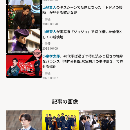
山崎賢人
のキスシーンで話題となった「トドメの接
吻」が見せる確かな愛
俳優
2018.08.20
山崎賢人
が実写版「ジョジョ」で切り開いた俳優と
しての新境地
俳優
2018.06.09
NEW
小泉孝太郎
、40代半ば過ぎで得た渋みと軽さの絶妙
なバランス「精神分析医 氷室想介の事件簿３」で見
せる進化
俳優
2026.08.07
記事の画像