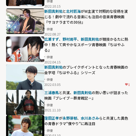
俳優
2022.10.15
黒木華や
新田真
新田真剣佑
と
北村匠海
がW主演で対照的な役柄を演
剣佑
との共演が
じる！劇中で流れる音楽にも注目の音楽青春映画
『サヨナラまでの30分』
楽しい「イチケ
俳優
イのカラス」"
2022.08.27
width="304"
広瀬すず
、
野村周平
、
新田真剣佑
が競技かるたに熱
中！熱くて爽やかなスポーツ青春映画『ちはやふ
height="203"
る』
loading="lazy"
俳優
fetchpriority="h
2022.04.15
igh">
新田真剣佑
のブレイクポイントとなった青春映画の
金字塔『ちはやふる』シリーズ
俳優
2022.03.05
1
三浦春馬
と共演、
新田真剣佑
の熱い思いが詰まった
映画『ブレイブ－群青戦記－』
俳優
2021.11.10
窪田正孝
が
永野芽郁
、
水川あさみ
らと共演した異色
の青春ドラマ"僕やり"に再注目
俳優
2020.03.10