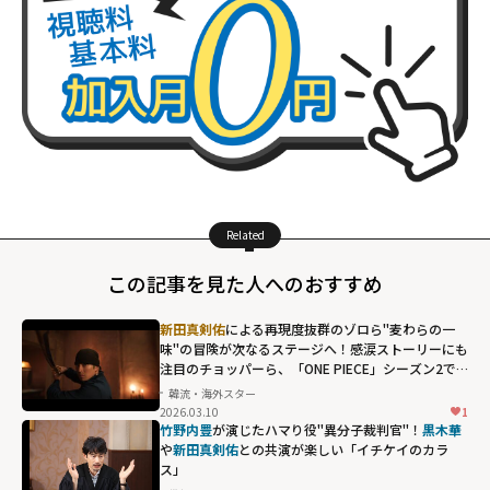
Related
この記事を見た人へのおすすめ
新田真剣佑
による再現度抜群のゾロら"麦わらの一
味"の冒険が次なるステージへ！感涙ストーリーにも
注目のチョッパーら、「ONE PIECE」シーズン2で
の活躍が期待されるキャラクター
韓流・海外スター
2026.03.10
1
竹野内豊
が演じたハマり役"異分子裁判官"！
黒木華
や
新田真剣佑
との共演が楽しい「イチケイのカラ
ス」