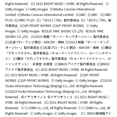
Rights Reserved.
(C) 2021 BIGHIT MUSIC / HYBE. All Rights Reserved.
ⓒ
Getty Images
ⓒ Getty Images
(C)Media Caravan International
Limited
(C)Media Caravan International Limited
(C)ABC
(C)ABC
(C) MBC
PLUS
(C) MBC PLUS
(C)「2019 L♡DK」製作委員会
(C)「2019 L♡DK」製
作委員会
(C)UP-FRONT WORKS
(C)UP-FRONT WORKS
ⓒ Getty
Images
ⓒ Getty Images
©2026 TAKE SHOBO CO.,LTD.
©2026 TAKE
SHOBO CO.,LTD.
(C)2023 映画「ギーツ・キングオージャー」製作委員会
(C)石森プロ・テレビ朝日・ADK EM・東映
(C)2023 映画「ギーツ・キング
オージャー」製作委員会 (C)石森プロ・テレビ朝日・ADK EM・東映
(C)舞台
「それってキセキ」製作委員会（キョードーファクトリー、ローソンチケッ
ト）
(C)舞台「それってキセキ」製作委員会（キョードーファクトリー、ロ
ーソンチケット）
©東宝
©東宝
(C)BNOI/アイナナ製作委員会
(C)BNOI/
アイナナ製作委員会
(C) 2021 BIGHIT MUSIC / HYBE. All Rights Reserved.
(C) 2021 BIGHIT MUSIC / HYBE. All Rights Reserved.
(C)UP-FRONT
WORKS
(C)UP-FRONT WORKS
ⓒ Getty Images
ⓒ Getty Images
(C)2024
Youku Information Technology (Beijing) Co., Ltd. All Rights Reserved.
(C)2024 Youku Information Technology (Beijing) Co., Ltd. All Rights
Reserved.
©イザワオフィス
©イザワオフィス
(C) 2021 BIGHIT MUSIC /
HYBE. All Rights Reserved.
(C) 2021 BIGHIT MUSIC / HYBE. All Rights
Reserved.
ⓒ CJ ENM Co., Ltd, All Rights Reserved
ⓒ CJ ENM Co., Ltd, All
Rights Reserved
ⓒ Getty Images
ⓒ Getty Images
（C）BNOI/劇場版アイ