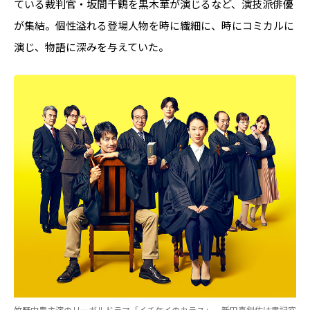
ている裁判官・坂間千鶴を黒木華が演じるなど、演技派俳優
が集結。個性溢れる登場人物を時に繊細に、時にコミカルに
演じ、物語に深みを与えていた。
竹野内豊主演のリーガルドラマ「イチケイのカラス」、新田真剣佑は書記官