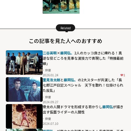
Related
この記事を見た人へのおすすめ
二谷英明
×
藤岡弘、
2人のカッコ良さに痺れる！真
逆な役どころを見事な演技力で表現した「特捜最前
線」
俳優
2026.01.24
1
里見浩太朗
と
藤岡弘、
の2大スターが共演した「長
七郎江戸日記スペシャル 天下を取れ！仕掛けられ
た反乱」
俳優
2024.09.27
骨太の人間ドラマを形成する若かりし
藤岡弘
が描き
出す仮面ライダーの人間性
俳優
2024.07.10