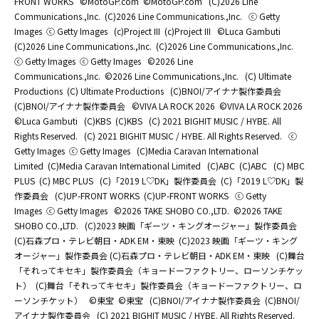
FRONT WORKS
©MotoGP.com
©MotoGP.com
(C)2026 Line
Communications.,Inc.
(C)2026 Line Communications.,Inc.
ⓒ Getty
Images
ⓒ Getty Images
(c)Project III
(c)Project III
©Luca Gambuti
(C)2026 Line Communications.,Inc.
(C)2026 Line Communications.,Inc.
ⓒ Getty Images
ⓒ Getty Images
©2026 Line
Communications.,Inc.
©2026 Line Communications.,Inc.
(C) Ultimate
Productions
(C) Ultimate Productions
(C)BNOI/アイナナ製作委員会
(C)BNOI/アイナナ製作委員会
©️VIVA LA ROCK 2026
©️VIVA LA ROCK 2026
©Luca Gambuti
(C)KBS
(C)KBS
(C) 2021 BIGHIT MUSIC / HYBE. All
Rights Reserved.
(C) 2021 BIGHIT MUSIC / HYBE. All Rights Reserved.
ⓒ
Getty Images
ⓒ Getty Images
(C)Media Caravan International
Limited
(C)Media Caravan International Limited
(C)ABC
(C)ABC
(C) MBC
PLUS
(C) MBC PLUS
(C)「2019 L♡DK」製作委員会
(C)「2019 L♡DK」製
作委員会
(C)UP-FRONT WORKS
(C)UP-FRONT WORKS
ⓒ Getty
Images
ⓒ Getty Images
©2026 TAKE SHOBO CO.,LTD.
©2026 TAKE
SHOBO CO.,LTD.
(C)2023 映画「ギーツ・キングオージャー」製作委員会
(C)石森プロ・テレビ朝日・ADK EM・東映
(C)2023 映画「ギーツ・キング
オージャー」製作委員会 (C)石森プロ・テレビ朝日・ADK EM・東映
(C)舞台
「それってキセキ」製作委員会（キョードーファクトリー、ローソンチケッ
ト）
(C)舞台「それってキセキ」製作委員会（キョードーファクトリー、ロ
ーソンチケット）
©東宝
©東宝
(C)BNOI/アイナナ製作委員会
(C)BNOI/
アイナナ製作委員会
(C) 2021 BIGHIT MUSIC / HYBE. All Rights Reserved.