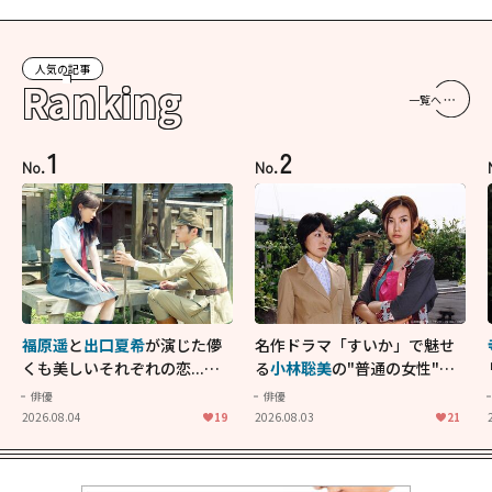
人気の記事
Ranking
一覧へ
1
2
No.
No.
福原遥
と
出口夏希
が演じた儚
名作ドラマ「すいか」で魅せ
くも美しいそれぞれの恋...生
る
小林聡美
の"普通の女性"が
きることの尊さを教えてくれ
大人に刺さる...映画「かもめ
俳優
俳優
た映画「あの花が咲く丘で、
食堂」にも通じる静かな芝居
2026.08.04
19
2026.08.03
21
君とまた出会えたら。」