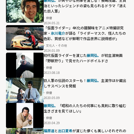
藤岡弘、
が爽やかな刑事を演じる！長嶋茂雄、王貞
治といったレジェンドの姿も見られるドラマ「消え
た巨人軍」
俳優
2024.05.21
「仮面ライダー」4K化の醍醐味をアニメ特撮研究
家・
氷川竜介
が語る「ライダーマスク、怪人たちの
色彩、質感などが鮮明で作品世界に説得感が」
文化人・その他
2024.01.09
初代仮面ライダーを演じた
藤岡弘、
が初主演映画
「野獣狩り」で見せたハードボイルドさ
俳優
2023.08.18
巨人軍の伝説のスターも！
藤岡弘、
主演作ほか蔵出
しサスペンスを発掘
俳優
2020.05.09
藤岡弘、
「昭和の人たちの何事にも真剣に取り組む
生きざまを見てほしい」
俳優
2020.04.29
福原遥
と
出口夏希
が演じた儚くも美しいそれぞれの