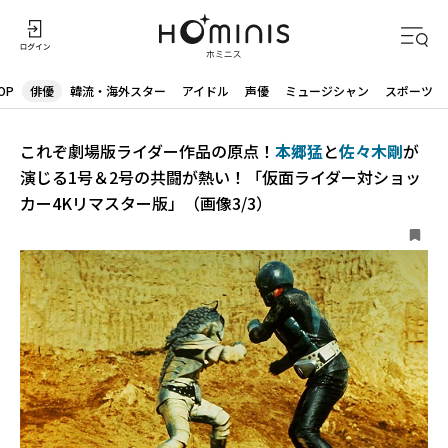
OP
俳優
韓流・海外スター
アイドル
声優
ミュージシャン
スポーツ
これぞ劇場版ライダー作品の原点！
本郷猛
と
佐々木剛
が
演じる1号＆2号の共闘が熱い！「仮面ライダー対ショッ
カー4Kリマスター版」（画像3/3）