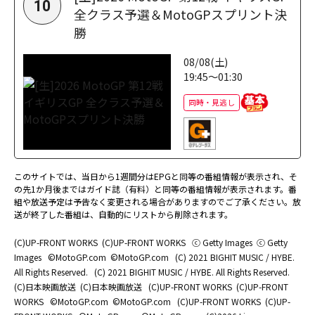
10
全クラス予選＆MotoGPスプリント決
勝
08/08(土)
19:45～01:30
同時・見逃し
このサイトでは、当日から1週間分はEPGと同等の番組情報が表示され、そ
の先1か月後まではガイド誌（有料）と同等の番組情報が表示されます。番
組や放送予定は予告なく変更される場合がありますのでご了承ください。放
送が終了した番組は、自動的にリストから削除されます。
(C)UP-FRONT WORKS
(C)UP-FRONT WORKS
ⓒ Getty Images
ⓒ Getty
Images
©MotoGP.com
©MotoGP.com
(C) 2021 BIGHIT MUSIC / HYBE.
All Rights Reserved.
(C) 2021 BIGHIT MUSIC / HYBE. All Rights Reserved.
(C)日本映画放送
(C)日本映画放送
(C)UP-FRONT WORKS
(C)UP-FRONT
WORKS
©MotoGP.com
©MotoGP.com
(C)UP-FRONT WORKS
(C)UP-