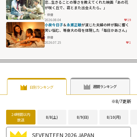
恋...生きることの尊さを教えてくれた映画「あの花
が咲く丘で、君とまた出会えたら。」
俳優
2026.08.04
19
小泉今日子
＆
永瀬正敏
が演じた夫婦の絆が胸に響く――
笑い悩む、等身大の母を体現した「毎日かあさん」
俳優
2026.07.25
1
週間ランキング
日別ランキング
※
8/7
更新
24時間以内
8/8(土)
8/9(日)
8/10(月)
放送
SEVENTEEN 2026 JAPAN