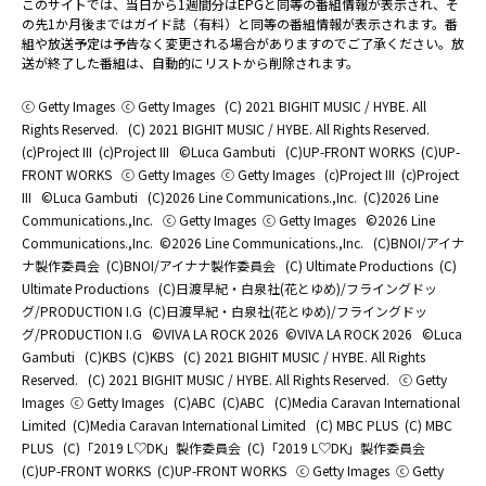
このサイトでは、当日から1週間分はEPGと同等の番組情報が表示され、そ
の先1か月後まではガイド誌（有料）と同等の番組情報が表示されます。番
組や放送予定は予告なく変更される場合がありますのでご了承ください。放
送が終了した番組は、自動的にリストから削除されます。
ⓒ Getty Images
ⓒ Getty Images
(C) 2021 BIGHIT MUSIC / HYBE. All
Rights Reserved.
(C) 2021 BIGHIT MUSIC / HYBE. All Rights Reserved.
(c)Project III
(c)Project III
©Luca Gambuti
(C)UP-FRONT WORKS
(C)UP-
FRONT WORKS
ⓒ Getty Images
ⓒ Getty Images
(c)Project III
(c)Project
III
©Luca Gambuti
(C)2026 Line Communications.,Inc.
(C)2026 Line
Communications.,Inc.
ⓒ Getty Images
ⓒ Getty Images
©2026 Line
Communications.,Inc.
©2026 Line Communications.,Inc.
(C)BNOI/アイナ
ナ製作委員会
(C)BNOI/アイナナ製作委員会
(C) Ultimate Productions
(C)
Ultimate Productions
(C)日渡早紀・白泉社(花とゆめ)/フライングドッ
グ/PRODUCTION I.G
(C)日渡早紀・白泉社(花とゆめ)/フライングドッ
グ/PRODUCTION I.G
©️VIVA LA ROCK 2026
©️VIVA LA ROCK 2026
©Luca
Gambuti
(C)KBS
(C)KBS
(C) 2021 BIGHIT MUSIC / HYBE. All Rights
Reserved.
(C) 2021 BIGHIT MUSIC / HYBE. All Rights Reserved.
ⓒ Getty
Images
ⓒ Getty Images
(C)ABC
(C)ABC
(C)Media Caravan International
Limited
(C)Media Caravan International Limited
(C) MBC PLUS
(C) MBC
PLUS
(C)「2019 L♡DK」製作委員会
(C)「2019 L♡DK」製作委員会
(C)UP-FRONT WORKS
(C)UP-FRONT WORKS
ⓒ Getty Images
ⓒ Getty