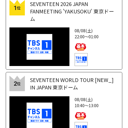
SEVENTEEN 2026 JAPAN
1
位
FANMEETING 'YAKUSOKU' 東京ドー
ム
08/08(土)
22:00～01:00
SEVENTEEN WORLD TOUR [NEW_]
2
位
IN JAPAN 東京ドーム
08/08(土)
10:40～13:00