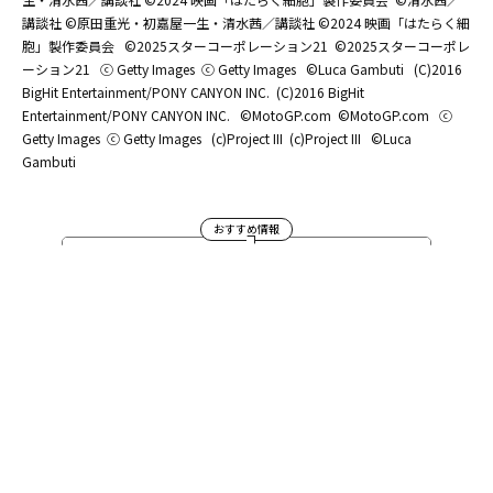
講談社 ©原田重光・初嘉屋一生・清水茜／講談社 ©2024 映画「はたらく細
胞」製作委員会
©2025スターコーポレーション21
©2025スターコーポレ
ーション21
ⓒ Getty Images
ⓒ Getty Images
©Luca Gambuti
(C)2016
BigHit Entertainment/PONY CANYON INC.
(C)2016 BigHit
Entertainment/PONY CANYON INC.
©MotoGP.com
©MotoGP.com
ⓒ
Getty Images
ⓒ Getty Images
(c)Project III
(c)Project III
©Luca
Gambuti
おすすめ情報