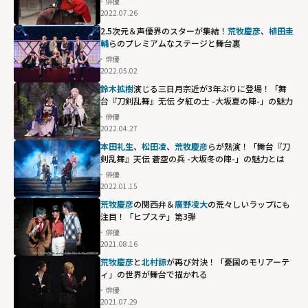
俳優
2022.07.26
2.5次元＆声優界のスターが集結！
荒牧慶彦
、
植田圭
輔
らのプレミアムなステージと舞台裏
俳優
2022.05.02
鈴木拡樹
演じる三日月宗近が3年ぶりに登場！「舞
台『刀剣乱舞』无伝 夕紅の士 -大坂夏の陣-」の魅力
俳優
2022.04.27
本田礼生
、
松田凌
、
荒牧慶彦
らが熱演！「舞台『刀
剣乱舞』天伝 蒼空の兵 -大坂冬の陣-」の魅力とは
俳優
2022.01.15
荒牧慶彦
の関西弁＆
廣野凌大
の荒々しいラップにも
注目！「ヒプステ」第3弾
俳優
2021.08.16
荒牧慶彦
と
北村諒
が再び対決！「憂国のモリアーテ
ィ」の世界が舞台で描かれる
俳優
2021.07.29