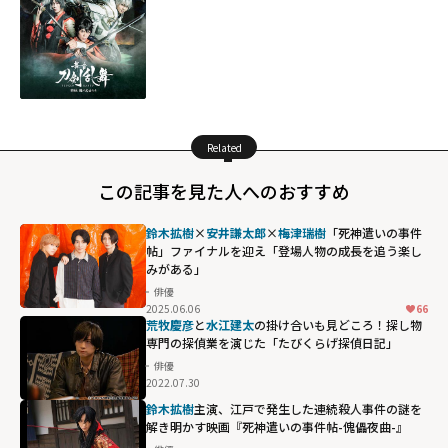
Related
この記事を見た人へのおすすめ
鈴木拡樹
×
安井謙太郎
×
梅津瑞樹
「死神遣いの事件
帖」ファイナルを迎え「登場人物の成長を追う楽し
みがある」
俳優
2025.06.06
66
荒牧慶彦
と
水江建太
の掛け合いも見どころ！探し物
専門の探偵業を演じた「たびくらげ探偵日記」
俳優
2022.07.30
鈴木拡樹
主演、江戸で発生した連続殺人事件の謎を
解き明かす映画『死神遣いの事件帖-傀儡夜曲-』