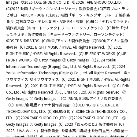
Images
©2026 TAKE SHOBO CO.,LTD.
©2026 TAKE SHOBO CO.,LTD.
(C)2023 映画「ギーツ・キングオージャー」製作委員会 (C)石森プロ・テレ
ビ朝日・ADK EM・東映
(C)2023 映画「ギーツ・キングオージャー」製作委
員会 (C)石森プロ・テレビ朝日・ADK EM・東映
(C)舞台「それってキセキ」
製作委員会（キョードーファクトリー、ローソンチケット）
(C)舞台「それ
ってキセキ」製作委員会（キョードーファクトリー、ローソンチケット）
©BS-TBS
©BS-TBS
(C)BNOI/アイナナ製作委員会
(C)BNOI/アイナナ製作
委員会
(C) 2021 BIGHIT MUSIC / HYBE. All Rights Reserved.
(C) 2021
BIGHIT MUSIC / HYBE. All Rights Reserved.
(C)UP-FRONT WORKS
(C)UP-
FRONT WORKS
ⓒ Getty Images
ⓒ Getty Images
(C)2024 Youku
Information Technology (Beijing) Co., Ltd. All Rights Reserved.
(C)2024
Youku Information Technology (Beijing) Co., Ltd. All Rights Reserved.
©イ
ザワオフィス
©イザワオフィス
(C) 2021 BIGHIT MUSIC / HYBE. All Rights
Reserved.
(C) 2021 BIGHIT MUSIC / HYBE. All Rights Reserved.
ⓒ CJ ENM
Co., Ltd, All Rights Reserved
ⓒ CJ ENM Co., Ltd, All Rights Reserved
ⓒ
Getty Images
ⓒ Getty Images
（C）BNOI/劇場版アイナナ製作委員会
（C）BNOI/劇場版アイナナ製作委員会
(C)BEIJING IQIYI SCIENCE &
TECHNOLOGY CO., LTD.
(C)BEIJING IQIYI SCIENCE & TECHNOLOGY CO.,
LTD.
(C)2026 TAKE SHOBO CO.,LTD.
(C)2026 TAKE SHOBO CO.,LTD.
ⓒ
Getty Images
ⓒ Getty Images
(C) 2023『あんのこと』製作委員会
(C)
2023『あんのこと』製作委員会
©清水茜／講談社 ©原田重光・初嘉屋一
生・清水茜／講談社 ©2024 映画「はたらく細胞」製作委員会
©清水茜／