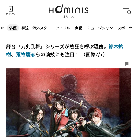
OP
俳優
韓流・海外スター
アイドル
声優
ミュージシャン
スポーツ
舞台『刀剣乱舞』シリーズが熱狂を呼ぶ理由。
鈴木拡
樹
、
荒牧慶彦
らの演技にも注目！ （画像7/7）