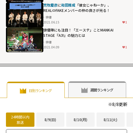
荒牧慶彦
に
和田雅成
「彼女じゃねーか」、
REAL⇔FAKEメンバーの仲の良さが光る！
俳優
2021.06.15
1
俳優陣にも注目！「エーステ」ことMANKAI
STAGE『A3!』の魅力とは
俳優
2021.04.09
1
週間ランキング
日別ランキング
※
8/8
更新
24時間以内
8/9(日)
8/10(月)
8/11(火)
放送