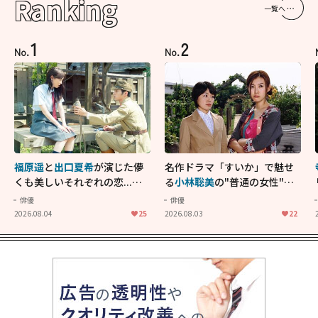
Ranking
一覧へ
1
2
No.
No.
福原遥
と
出口夏希
が演じた儚
名作ドラマ「すいか」で魅せ
くも美しいそれぞれの恋...生
る
小林聡美
の"普通の女性"が
きることの尊さを教えてくれ
大人に刺さる...映画「かもめ
俳優
俳優
た映画「あの花が咲く丘で、
食堂」にも通じる静かな芝居
2026.08.04
25
2026.08.03
22
君とまた出会えたら。」