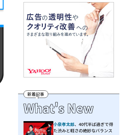
新着記事
What's New
小泉孝太郎
、40代半ば過ぎで得
た渋みと軽さの絶妙なバランス