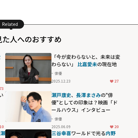
Related
見た人へのおすすめ
愛
「今が変わらないと、未来は変
ー
わらない」 ――
比嘉愛未
の現在地
俳優
2025.12.23
27
73
い
瀬戸康史
、
長澤まさみ
の"俳
優"としての印象は？映画「ド
ールハウス」インタビュー
俳優
10
2025.06.09
20
、
瀬
三谷幸喜
ワールドで光る
内野