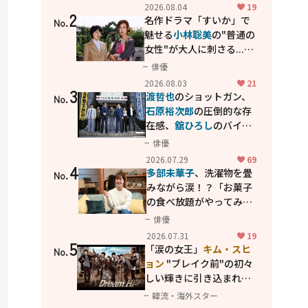
花が咲く丘で、君とまた出
2026.08.04
19
2
会えたら。」
名作ドラマ「すいか」で
No.
魅せる
小林聡美
の"普通の
女性"が大人に刺さる...映
画「かもめ食堂」にも通
俳優
じる静かな芝居
2026.08.03
21
3
渡哲也
のショットガン、
No.
石原裕次郎
の圧倒的な存
在感、
舘ひろし
のバイク
アクション！"大門軍
俳優
団"のカッコよさが詰まっ
2026.07.29
69
4
た「西部警察 PART-II」
多部未華子
、洗濯物を畳
No.
みながら涙！？「お菓子
の食べ放題がやってみた
い」ハンディファン4台の
俳優
暑さ対策も明かす
2026.07.31
19
5
「涙の女王」
キム・スヒ
No.
ョン
"ブレイク前"の初々
しい輝きに引き込まれ
る...
2PM テギョン
ら豪華
韓流・海外スター
共演の青春名作「ドリー