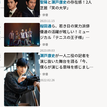
弥
聖陽
と
瀬戸康史
の存在感！2人
リ
芝居「笑の大学」
誰
俳優
2023.11.15
れ
桜田通
ら、若き日の実力派俳
夫
優達の活躍が眩しい！ミュー
意
ジカル『テニスの王子様』
Advancement Match 六角
俳優
feat. 氷帝学園
2023.09.03
表
瀬戸康史
が一人二役の記者を
ア
演じ抜いた舞台を語る「今、
ホ
僕らが演じる意味を感じまし
た」
俳優
2022.02.26