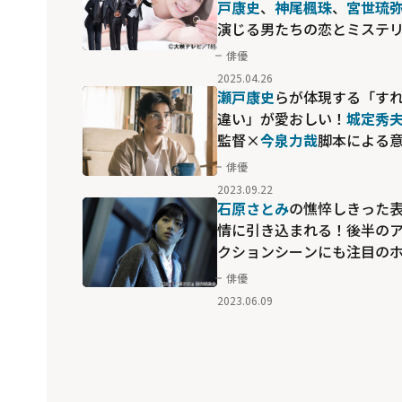
戸康史
、
神尾楓珠
、
宮世琉
演じる男たちの恋とミステ
ーの行く末は？「くるり〜
俳優
が私と恋をした？〜」
2025.04.26
瀬戸康史
らが体現する「す
違い」が愛おしい！
城定秀
監督×
今泉力哉
脚本による
欲作「愛なのに」
俳優
2023.09.22
石原さとみ
の憔悴しきった
情に引き込まれる！後半の
クションシーンにも注目の
ラー映画「貞子3D」
俳優
2023.06.09