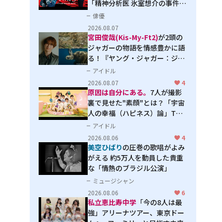
「精神分析医 氷室想介の事件簿
３」で見せる進化
俳優
2026.08.07
宮田俊哉(Kis-My-Ft2)
が2頭の
ジャガーの物語を情感豊かに語
る！『ヤング・ジャガー：ジャ
ングル王への道』『ジャガーと
アイドル
ウミガメの物語：熱帯林の守護
2026.08.07
4
神』で見せるナレーションの妙
原因は自分にある。
7人が撮影
裏で見せた"素顔"とは？「宇宙
人の幸福（ハピネス）論」THE
MAKING
アイドル
2026.08.06
4
美空ひばり
の圧巻の歌唱がよみ
がえる 約5万人を動員した貴重
な「情熱のブラジル公演」
ミュージシャン
2026.08.06
6
私立恵比寿中学
「今の8人は最
強」アリーナツアー、東京ドー