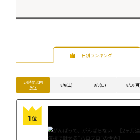
日別ランキング
24時間以内
8/8(土)
8/9(日)
8/10(月
放送
1
位