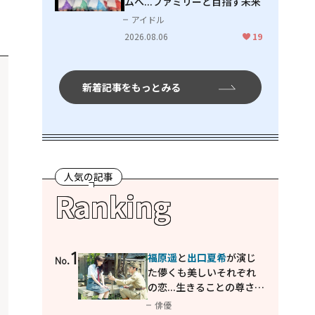
ムへ...ファミリーと目指す未来
アイドル
2026.08.06
19
新着記事をもっとみる
人気の記事
Ranking
1
福原遥
と
出口夏希
が演じ
No.
た儚くも美しいそれぞれ
の恋...生きることの尊さを
教えてくれた映画「あの
俳優