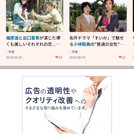
福原遥
と
出口夏希
が演じた儚
名作ドラマ「すいか」で魅せ
くも美しいそれぞれの恋...生
る
小林聡美
の"普通の女性"が
きることの尊さを教えてくれ
大人に刺さる...映画「かもめ
俳優
俳優
た映画「あの花が咲く丘で、
食堂」にも通じる静かな芝居
2026.08.04
29
2026.08.03
23
君とまた出会えたら。」