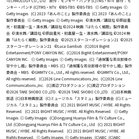
TECHNOLOGY CO., LTD.
原作：モンキー・パンチ (C)TMS・NTV
原作：モ
ンキー・パンチ (C)TMS・NTV
©BS-TBS
©BS-TBS
ⓒ Getty Images
ⓒ
Getty Images
(C) 2023『あんのこと』製作委員会
(C) 2023『あんのこと』
製作委員会
ⓒ Getty Images
ⓒ Getty Images
©清水茜／講談社 ©原田重
光・初嘉屋一生・清水茜／講談社 ©2024 映画「はたらく細胞」製作委員
会
©清水茜／講談社 ©原田重光・初嘉屋一生・清水茜／講談社 ©2024 映
画「はたらく細胞」製作委員会
©2025スターコーポレーション21
©2025
スターコーポレーション21
©Luca Gambuti
(C)2016 BigHit
Entertainment/PONY CANYON INC.
(C)2016 BigHit Entertainment/PONY
CANYON INC.
ⓒ Getty Images
ⓒ Getty Images
(C)「過保護な若旦那様の
甘やかし婚」製作委員会・MBS
(C)「過保護な若旦那様の甘やかし婚」製作
委員会・MBS
©GMMTV Co., Ltd., All rights reserved.
©GMMTV Co., Ltd.,
All rights reserved.
(C)2026 Line Communications.,Inc.
(C)2026 Line
Communications.,Inc.
(C)渡辺プロダクション
(C)渡辺プロダクション
©2026 TAKE SHOBO CO.,LTD.
©2026 TAKE SHOBO CO.,LTD.
(C)日本映画
放送
(C)日本映画放送
(C)ミュージカル「スタミュ」製作委員会
(C)ミュー
ジカル「スタミュ」製作委員会
(C) 2021 BIGHIT MUSIC / HYBE. All Rights
Reserved.
(C) 2021 BIGHIT MUSIC / HYBE. All Rights Reserved.
ⓒ Getty
Images
ⓒ Getty Images
(C)Dongyang Huanyu Film & TV Culture Co.,
Ltd
(C)Dongyang Huanyu Film & TV Culture Co., Ltd
(C) 2021 BIGHIT
MUSIC / HYBE. All Rights Reserved.
(C) 2021 BIGHIT MUSIC / HYBE. All
Rights Reserved.
ⓒ Getty Images
ⓒ Getty Images
(C)ABC
(C)ABC