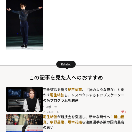
Related
この記事を見た人へのおすすめ
完全復活を誓う
紀平梨花
、「神のような存在」と明
かす
羽生結弦
ら、リスペクトするトップスケーター
の名プログラムを厳選
スポーツ
2023.03.16
2
羽生結弦
が競技会を引退し、新たな時代へ！
鍵山優
真
、
宇野昌磨
、
坂本花織
ら注目選手多数の国内最高
の戦い