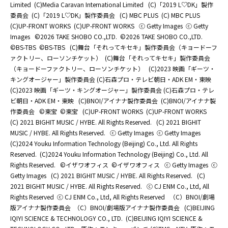
Limited
(C)Media Caravan International Limited
(C)「2019 L♡DK」製作
委員会
(C)「2019 L♡DK」製作委員会
(C) MBC PLUS
(C) MBC PLUS
(C)UP-FRONT WORKS
(C)UP-FRONT WORKS
ⓒ Getty Images
ⓒ Getty
Images
©2026 TAKE SHOBO CO.,LTD.
©2026 TAKE SHOBO CO.,LTD.
©BS-TBS
©BS-TBS
(C)舞台「それってキセキ」製作委員会（キョードーフ
ァクトリー、ローソンチケット）
(C)舞台「それってキセキ」製作委員会
（キョードーファクトリー、ローソンチケット）
(C)2023 映画「ギーツ・
キングオージャー」製作委員会 (C)石森プロ・テレビ朝日・ADK EM・東映
(C)2023 映画「ギーツ・キングオージャー」製作委員会 (C)石森プロ・テレ
ビ朝日・ADK EM・東映
(C)BNOI/アイナナ製作委員会
(C)BNOI/アイナナ製
作委員会
©東宝
©東宝
(C)UP-FRONT WORKS
(C)UP-FRONT WORKS
(C) 2021 BIGHIT MUSIC / HYBE. All Rights Reserved.
(C) 2021 BIGHIT
MUSIC / HYBE. All Rights Reserved.
ⓒ Getty Images
ⓒ Getty Images
(C)2024 Youku Information Technology (Beijing) Co., Ltd. All Rights
Reserved.
(C)2024 Youku Information Technology (Beijing) Co., Ltd. All
Rights Reserved.
©イザワオフィス
©イザワオフィス
ⓒ Getty Images
ⓒ
Getty Images
(C) 2021 BIGHIT MUSIC / HYBE. All Rights Reserved.
(C)
2021 BIGHIT MUSIC / HYBE. All Rights Reserved.
ⓒ CJ ENM Co., Ltd, All
Rights Reserved
ⓒ CJ ENM Co., Ltd, All Rights Reserved
（C）BNOI/劇場
版アイナナ製作委員会
（C）BNOI/劇場版アイナナ製作委員会
(C)BEIJING
IQIYI SCIENCE & TECHNOLOGY CO., LTD.
(C)BEIJING IQIYI SCIENCE &