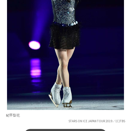
紀平梨花
STARS ON ICE JAPAN TOUR 2019／(C)TBS