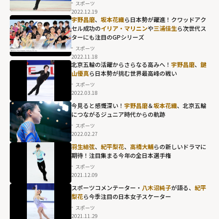
スポーツ
2022.12.19
宇野昌磨
、
坂本花織
ら日本勢が躍進！クワッドアク
セル成功の
イリア・マリニン
や
三浦佳生
ら次世代ス
ターにも注目のGPシリーズ
スポーツ
2022.11.18
北京五輪の活躍からさらなる高みへ！
宇野昌磨
、
鍵
山優真
ら日本勢が挑む世界最高峰の戦い
スポーツ
2022.03.18
今見ると感慨深い！
宇野昌磨
＆
坂本花織
、北京五輪
につながるジュニア時代からの軌跡
スポーツ
2022.02.27
羽生結弦
、
紀平梨花
、
高橋大輔
らの新しいドラマに
期待！注目集まる今年の全日本選手権
スポーツ
2021.12.09
スポーツコメンテーター・
八木沼純子
が語る、
紀平
梨花
ら今季注目の日本女子スケーター
スポーツ
2021.11.29