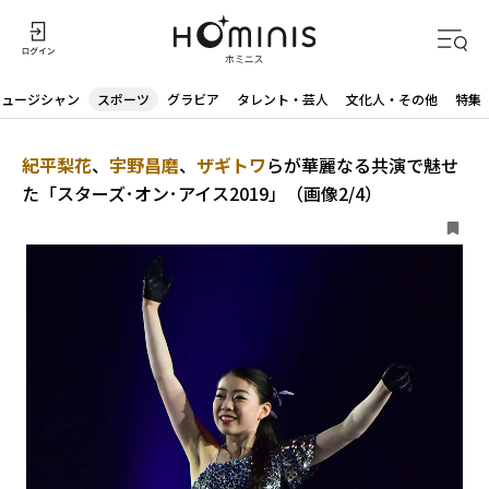
ミュージシャン
スポーツ
グラビア
タレント・芸人
文化人・その他
特集
紀平梨花
、
宇野昌磨
、
ザギトワ
らが華麗なる共演で魅せ
た「スターズ･オン･アイス2019」（画像2/4）