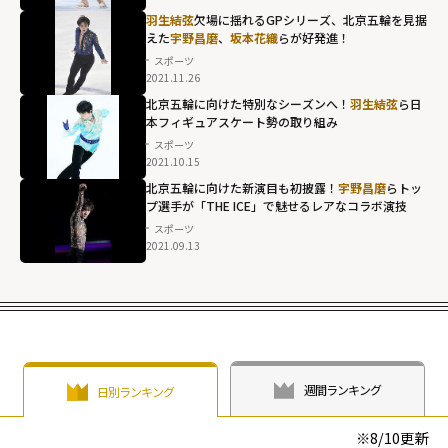
羽生結弦
欠場に揺れるGPシリーズ、北京五輪を見据
えた
宇野昌磨
、
坂本花織
らが好発進！
スポーツ
2021.11.26
北京五輪に向けた特別なシーズンへ！
羽生結弦
ら日
本フィギュアスケート勢の取り組み
スポーツ
2021.10.15
北京五輪に向けた新演目も初披露！
宇野昌磨
らトッ
プ選手が「THE ICE」で魅せるレアなコラボ演技
スポーツ
2021.09.13
週間ランキング
日別ランキング
※
8/10
更新