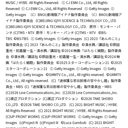
MUSIC / HYBE. All Rights Reserved.
ⓒ CJ ENM Co., Ltd, All Rights
Reserved
ⓒ CJ ENM Co., Ltd, All Rights Reserved
ⓒ Getty Images
ⓒ
Getty Images
（C）BNOI/劇場版アイナナ製作委員会
（C）BNOI/劇場版ア
イナナ製作委員会
(C)BEIJING IQIYI SCIENCE & TECHNOLOGY CO., LTD.
(C)BEIJING IQIYI SCIENCE & TECHNOLOGY CO., LTD.
原作：モンキー・パ
ンチ (C)TMS・NTV
原作：モンキー・パンチ (C)TMS・NTV
©BS-
TBS
©BS-TBS
ⓒ Getty Images
ⓒ Getty Images
(C) 2023『あんのこと』
製作委員会
(C) 2023『あんのこと』製作委員会
©清水茜／講談社 ©原田
重光・初嘉屋一生・清水茜／講談社 ©2024 映画「はたらく細胞」製作委員
会
©清水茜／講談社 ©原田重光・初嘉屋一生・清水茜／講談社 ©2024 映
画「はたらく細胞」製作委員会
©2025スターコーポレーション21
©2025
スターコーポレーション21
ⓒ Getty Images
ⓒ Getty Images
ⓒ Getty
Images
ⓒ Getty Images
©GMMTV Co., Ltd., All rights reserved.
©GMMTV
Co., Ltd., All rights reserved.
(C)「過保護な若旦那様の甘やかし婚」製作委
員会・MBS
(C)「過保護な若旦那様の甘やかし婚」製作委員会・MBS
(C)2026 Line Communications.,Inc.
(C)2026 Line Communications.,Inc.
(C)渡辺プロダクション
(C)渡辺プロダクション
©2026 TAKE SHOBO
CO.,LTD.
©2026 TAKE SHOBO CO.,LTD.
(C) 2021 BIGHIT MUSIC / HYBE.
All Rights Reserved.
(C) 2021 BIGHIT MUSIC / HYBE. All Rights Reserved.
(C)UP-FRONT WORKS
(C)UP-FRONT WORKS
ⓒ Getty Images
ⓒ Getty
Images
(c)Project III
(c)Project III
©Luca Gambuti
(C) 2021 BIGHIT