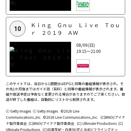
Ｋｉｎｇ Ｇｎｕ Ｌｉｖｅ Ｔｏｕ
10
ｒ ２０１９ ＡＷ
08/09(日)
19:15～21:00
このサイトでは、当日から1週間分はEPGと同等の番組情報が表示され、そ
の先1か月後まではガイド誌（有料）と同等の番組情報が表示されます。番
組や放送予定は予告なく変更される場合がありますのでご了承ください。放
送が終了した番組は、自動的にリストから削除されます。
ⓒ Getty Images
ⓒ Getty Images
©2026 Line
Communications.,Inc.
©2026 Line Communications.,Inc.
(C)BNOI/アイナ
ナ製作委員会
(C)BNOI/アイナナ製作委員会
(C) Ultimate Productions
(C)
Ultimate Productions
(C)日渡早紀・白泉社(花とゆめ)/フライングドッ