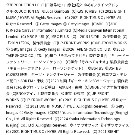
グ/PRODUCTION I.G
(C)日渡早紀・白泉社(花とゆめ)/フライングドッ
グ/PRODUCTION I.G
©Luca Gambuti
(C)KBS
(C)KBS
(C) 2021 BIGHIT
MUSIC / HYBE. All Rights Reserved.
(C) 2021 BIGHIT MUSIC / HYBE. All
Rights Reserved.
ⓒ Getty Images
ⓒ Getty Images
(C)ABC
(C)ABC
(C)Media Caravan International Limited
(C)Media Caravan International
Limited
(C) MBC PLUS
(C) MBC PLUS
(C)「2019 L♡DK」製作委員会
(C)
「2019 L♡DK」製作委員会
(C)UP-FRONT WORKS
(C)UP-FRONT WORKS
ⓒ Getty Images
ⓒ Getty Images
©2026 TAKE SHOBO CO.,LTD.
©2026
TAKE SHOBO CO.,LTD.
(C)舞台「それってキセキ」製作委員会（キョードー
ファクトリー、ローソンチケット）
(C)舞台「それってキセキ」製作委員会
（キョードーファクトリー、ローソンチケット）
©BS-TBS
©BS-TBS
(C)2023 映画「ギーツ・キングオージャー」製作委員会 (C)石森プロ・テレ
ビ朝日・ADK EM・東映
(C)2023 映画「ギーツ・キングオージャー」製作委
員会 (C)石森プロ・テレビ朝日・ADK EM・東映
(C)BNOI/アイナナ製作委員
会
(C)BNOI/アイナナ製作委員会
©東宝
©東宝
(C)UP-FRONT
WORKS
(C)UP-FRONT WORKS
(C) 2021 BIGHIT MUSIC / HYBE. All Rights
Reserved.
(C) 2021 BIGHIT MUSIC / HYBE. All Rights Reserved.
ⓒ Getty
Images
ⓒ Getty Images
(C)2024 Youku Information Technology (Beijing)
Co., Ltd. All Rights Reserved.
(C)2024 Youku Information Technology
(Beijing) Co., Ltd. All Rights Reserved.
©イザワオフィス
©イザワオフィス
(C) 2021 BIGHIT MUSIC / HYBE. All Rights Reserved.
(C) 2021 BIGHIT