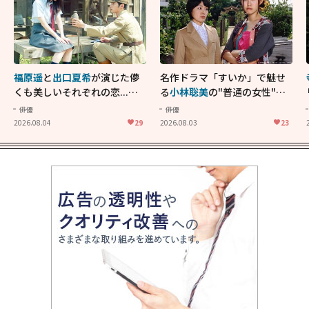
福原遥
と
出口夏希
が演じた儚
名作ドラマ「すいか」で魅せ
くも美しいそれぞれの恋...生
る
小林聡美
の"普通の女性"が
きることの尊さを教えてくれ
大人に刺さる...映画「かもめ
俳優
俳優
た映画「あの花が咲く丘で、
食堂」にも通じる静かな芝居
2026.08.04
29
2026.08.03
23
君とまた出会えたら。」