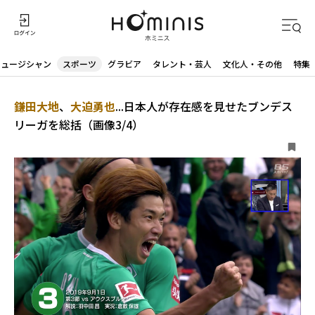
ミュージシャン
スポーツ
グラビア
タレント・芸人
文化人・その他
特集
鎌田大地
、
大迫勇也
...日本人が存在感を見せたブンデス
リーガを総括（画像3/4）