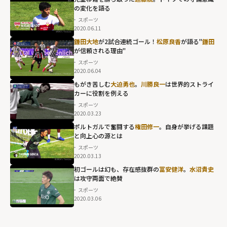
の変化を語る
スポーツ
2020.06.11
鎌田大地
が2試合連続ゴール！
松原良香
が語る"
鎌田
が信頼される理由"
スポーツ
2020.06.04
鎌田が信頼され
もがき苦しむ
大迫勇也
。
川勝良一
は世界的ストライ
カーに役割を例える
る理由""
スポーツ
width="304"
2020.03.23
height="203"
ポルトガルで奮闘する
権田修一
。自身が挙げる課題
loading="lazy"
と向上心の源とは
fetchpriority="h
スポーツ
2020.03.13
igh">
初ゴールは幻も、存在感抜群の
冨安健洋
。
水沼貴史
は攻守両面で絶賛
スポーツ
2020.03.06