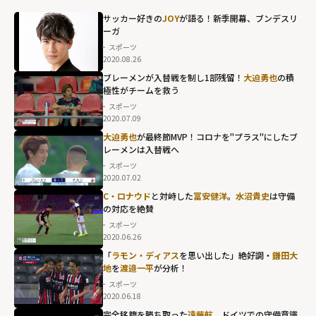
サッカー好きの
JOY
が語る！新季開幕、ブンデスリ
ーガ
スポーツ
2020.08.26
ブレーメンが入替戦を制し1部残留！
大迫勇也
の積
極性がチームを救う
スポーツ
2020.07.09
大迫勇也
が最終節MVP！コロナを"プラス"にしたブ
レーメンは入替戦へ
スポーツ
2020.07.02
C・ロナウド
と対峙した
冨安健洋
。
水沼貴史
は守備
の対応を絶賛
スポーツ
2020.06.26
「
ラモン・ディアス
を思い出した」絶好調・
鎌田大
地
を
渡邉一平
が分析！
スポーツ
2020.06.18
完全移籍を勝ち取った
遠藤航
。ドイツでの守備意識