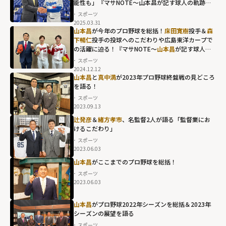
能性も」『マサNOTE～山本昌が記す球人の軌跡
～』
スポーツ
2025.03.31
山本昌
が今年のプロ野球を総括！
床田寛樹
投手＆
森
下暢仁
投手の投球へのこだわりや広島東洋カープで
の活躍に迫る！『マサNOTE～
山本昌
が記す球人の
軌跡～』
スポーツ
2024.12.12
山本昌
と
真中満
が2023年プロ野球終盤戦の見どころ
を語る！
スポーツ
2023.09.13
辻発彦
＆
緒方孝市
、名監督2人が語る「監督業にお
けるこだわり」
スポーツ
2023.06.03
山本昌
がここまでのプロ野球を総括！
スポーツ
2023.06.03
山本昌
がプロ野球2022年シーズンを総括＆2023年
シーズンの展望を語る
スポーツ