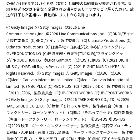
の先1か月後まではガイド誌（有料）と同等の番組情報が表示されます。番
組や放送予定は予告なく変更される場合がありますのでご了承ください。放
送が終了した番組は、自動的にリストから削除されます。
ⓒ Getty Images
ⓒ Getty Images
©2026 Line
Communications.,Inc.
©2026 Line Communications.,Inc.
(C)BNOI/アイナ
ナ製作委員会
(C)BNOI/アイナナ製作委員会
(C) Ultimate Productions
(C)
Ultimate Productions
(C)日渡早紀・白泉社(花とゆめ)/フライングドッ
グ/PRODUCTION I.G
(C)日渡早紀・白泉社(花とゆめ)/フライングドッ
グ/PRODUCTION I.G
©Luca Gambuti
(C)KBS
(C)KBS
(C) 2021 BIGHIT
MUSIC / HYBE. All Rights Reserved.
(C) 2021 BIGHIT MUSIC / HYBE. All
Rights Reserved.
ⓒ Getty Images
ⓒ Getty Images
(C)ABC
(C)ABC
(C)Media Caravan International Limited
(C)Media Caravan International
Limited
(C) MBC PLUS
(C) MBC PLUS
(C)「2019 L♡DK」製作委員会
(C)
「2019 L♡DK」製作委員会
(C)UP-FRONT WORKS
(C)UP-FRONT WORKS
ⓒ Getty Images
ⓒ Getty Images
©2026 TAKE SHOBO CO.,LTD.
©2026
TAKE SHOBO CO.,LTD.
(C)舞台「それってキセキ」製作委員会（キョードー
ファクトリー、ローソンチケット）
(C)舞台「それってキセキ」製作委員会
（キョードーファクトリー、ローソンチケット）
©BS-TBS
©BS-TBS
(C)2023 映画「ギーツ・キングオージャー」製作委員会 (C)石森プロ・テレ
ビ朝日・ADK EM・東映
(C)2023 映画「ギーツ・キングオージャー」製作委
員会 (C)石森プロ・テレビ朝日・ADK EM・東映
(C)BNOI/アイナナ製作委員