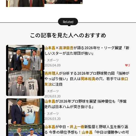
Related
この記事を見た人へのおすすめ
山本昌
×
高津臣吾
が語る2026年セ・リーグ展望「新
しいスターが出た球団が強い」
スポーツ
2026.04.09
3
吉井理人
が分析する2026年プロ野球勢力図「阪神が
やっぱり強い」巨人は
岡本和真
の穴、若手では
泉口
友汰
に注目
スポーツ
2026.03.20
山本昌
が2026年プロ野球を展望 阪神優位も「序盤
走れば日本ハムが突き抜ける」
スポーツ
2026.03.20
山本昌
が中日・
井上一樹
新監督と野球人生を振り返
る 今季の順位予想も！
山本昌
「中日は優勝争いの可