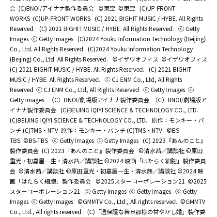
会
(C)BNOI/アイナナ製作委員会
©東宝
©東宝
(C)UP-FRONT
WORKS
(C)UP-FRONT WORKS
(C) 2021 BIGHIT MUSIC / HYBE. All Rights
Reserved.
(C) 2021 BIGHIT MUSIC / HYBE. All Rights Reserved.
ⓒ Getty
Images
ⓒ Getty Images
(C)2024 Youku Information Technology (Beijing)
Co., Ltd. All Rights Reserved.
(C)2024 Youku Information Technology
(Beijing) Co., Ltd. All Rights Reserved.
©イザワオフィス
©イザワオフィス
(C) 2021 BIGHIT MUSIC / HYBE. All Rights Reserved.
(C) 2021 BIGHIT
MUSIC / HYBE. All Rights Reserved.
ⓒ CJ ENM Co., Ltd, All Rights
Reserved
ⓒ CJ ENM Co., Ltd, All Rights Reserved
ⓒ Getty Images
ⓒ
Getty Images
（C）BNOI/劇場版アイナナ製作委員会
（C）BNOI/劇場版ア
イナナ製作委員会
(C)BEIJING IQIYI SCIENCE & TECHNOLOGY CO., LTD.
(C)BEIJING IQIYI SCIENCE & TECHNOLOGY CO., LTD.
原作：モンキー・パ
ンチ (C)TMS・NTV
原作：モンキー・パンチ (C)TMS・NTV
©BS-
TBS
©BS-TBS
ⓒ Getty Images
ⓒ Getty Images
(C) 2023『あんのこと』
製作委員会
(C) 2023『あんのこと』製作委員会
©清水茜／講談社 ©原田
重光・初嘉屋一生・清水茜／講談社 ©2024 映画「はたらく細胞」製作委員
会
©清水茜／講談社 ©原田重光・初嘉屋一生・清水茜／講談社 ©2024 映
画「はたらく細胞」製作委員会
©2025スターコーポレーション21
©2025
スターコーポレーション21
ⓒ Getty Images
ⓒ Getty Images
ⓒ Getty
Images
ⓒ Getty Images
©GMMTV Co., Ltd., All rights reserved.
©GMMTV
Co., Ltd., All rights reserved.
(C)「過保護な若旦那様の甘やかし婚」製作委