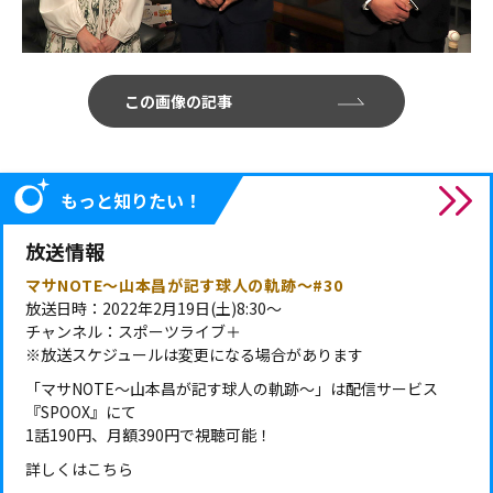
この画像の記事
もっと知りたい！
放送情報
マサNOTE～山本昌が記す球人の軌跡～#30
放送日時：2022年2月19日(土)8:30～
チャンネル：スポーツライブ＋
※放送スケジュールは変更になる場合があります
「マサNOTE～山本昌が記す球人の軌跡～」は配信サービス
『SPOOX』にて
1話190円、月額390円で視聴可能！
詳しくは
こちら