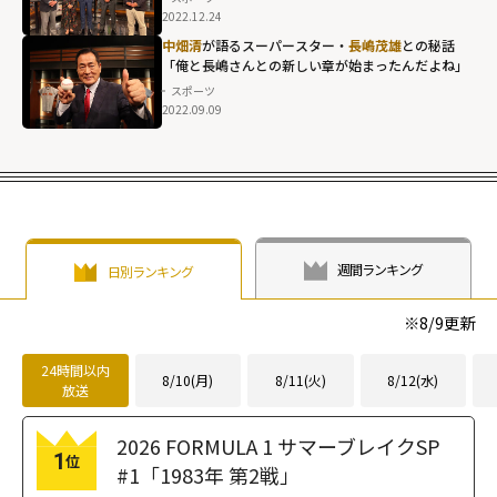
2022.12.24
中畑清
が語るスーパースター・
長嶋茂雄
との秘話
「俺と長嶋さんとの新しい章が始まったんだよね」
スポーツ
2022.09.09
週間ランキング
日別ランキング
※
8/9
更新
24時間以内
8/10(月)
8/11(火)
8/12(水)
放送
2026 FORMULA 1 サマーブレイクSP
1
位
#1「1983年 第2戦」