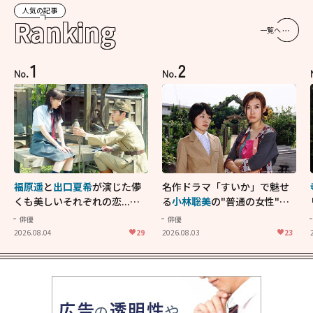
人気の記事
Ranking
一覧へ
1
2
No.
No.
福原遥
と
出口夏希
が演じた儚
名作ドラマ「すいか」で魅せ
くも美しいそれぞれの恋...生
る
小林聡美
の"普通の女性"が
きることの尊さを教えてくれ
大人に刺さる...映画「かもめ
俳優
俳優
た映画「あの花が咲く丘で、
食堂」にも通じる静かな芝居
2026.08.04
29
2026.08.03
23
君とまた出会えたら。」