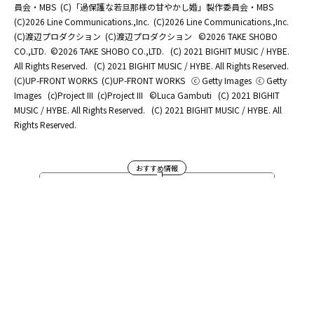
員会・MBS
(C)「過保護な若旦那様の甘やかし婚」製作委員会・MBS
(C)2026 Line Communications.,Inc.
(C)2026 Line Communications.,Inc.
(C)渡辺プロダクション
(C)渡辺プロダクション
©2026 TAKE SHOBO
CO.,LTD.
©2026 TAKE SHOBO CO.,LTD.
(C) 2021 BIGHIT MUSIC / HYBE.
All Rights Reserved.
(C) 2021 BIGHIT MUSIC / HYBE. All Rights Reserved.
(C)UP-FRONT WORKS
(C)UP-FRONT WORKS
ⓒ Getty Images
ⓒ Getty
Images
(c)Project III
(c)Project III
©Luca Gambuti
(C) 2021 BIGHIT
MUSIC / HYBE. All Rights Reserved.
(C) 2021 BIGHIT MUSIC / HYBE. All
Rights Reserved.
おすすめ情報