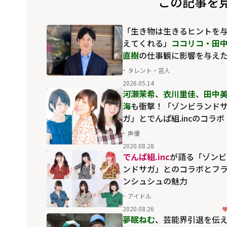
この記事を
「生き物は生きるヒントを
えてくれる」
ココリコ・田
直樹
の仕事観に影響を与え
原体験とは？
タレント・芸人
2026.05.14
河瀬茉希
、
衣川里佳
、
田中
海
も衝撃！「ゾンビランド
ガ」とでんぱ組.incのコラボ
声優
2020.08.28
でんぱ組.inc
が語る「ゾンビ
ンドサガ」とのコラボとフ
ンシュシュの魅力
アイドル
2020.08.26
夢眠ねむ
、芸能界引退を伝