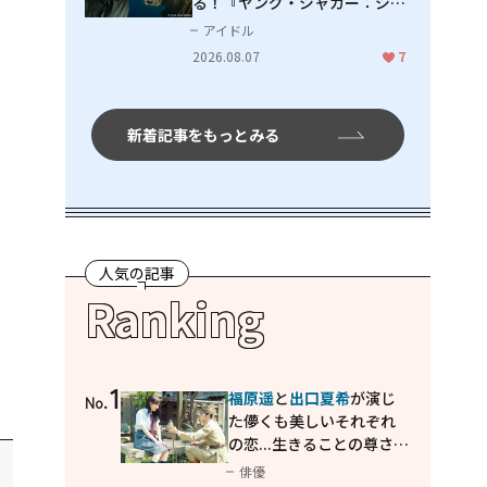
る！『ヤング・ジャガー：ジャ
ングル王への道』『ジャガーと
アイドル
ウミガメの物語：熱帯林の守護
2026.08.07
7
神』で見せるナレーションの妙
新着記事をもっとみる
人気の記事
Ranking
1
福原遥
と
出口夏希
が演じ
No.
た儚くも美しいそれぞれ
の恋...生きることの尊さを
教えてくれた映画「あの
俳優