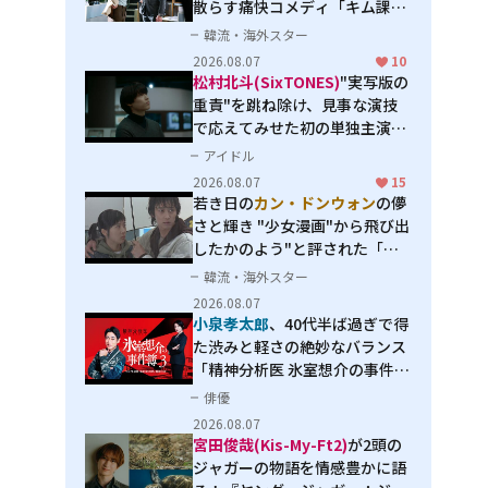
散らす痛快コメディ「キム課長
とソ理事～Bravo! Your Life
韓流・海外スター
～」
2026.08.07
10
松村北斗(SixTONES)
"実写版の
重責"を跳ね除け、見事な演技
で応えてみせた初の単独主演映
画「秒速5センチメートル」
アイドル
2026.08.07
15
若き日の
カン・ドンウォン
の儚
さと輝き "少女漫画"から飛び出
したかのよう"と評された「オ
オカミの誘惑」
韓流・海外スター
2026.08.07
小泉孝太郎
、40代半ば過ぎで得
た渋みと軽さの絶妙なバランス
「精神分析医 氷室想介の事件簿
３」で見せる進化
俳優
2026.08.07
宮田俊哉(Kis-My-Ft2)
が2頭の
ジャガーの物語を情感豊かに語