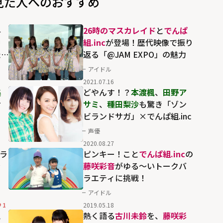
見た人へのおすすめ
与
26時のマスカレイド
と
でんぱ
中
組.inc
が登場！歴代映像で振り
た
返る「@JAM EXPO」の魅力
アイドル
2021.07.16
美
どやんす！？
本渡楓
、
田野ア
サ
サミ
、
種田梨沙
も驚き「ゾン
ビランドサガ」×でんぱ組.inc
声優
2020.08.27
ラ
ピンキー！こと
でんぱ組.inc
の
ラ
藤咲彩音
がゆる～いトークバ
ラエティに挑戦！
アイドル
1
2019.05.18
え
熱く語る
古川未鈴
を、
藤咲彩