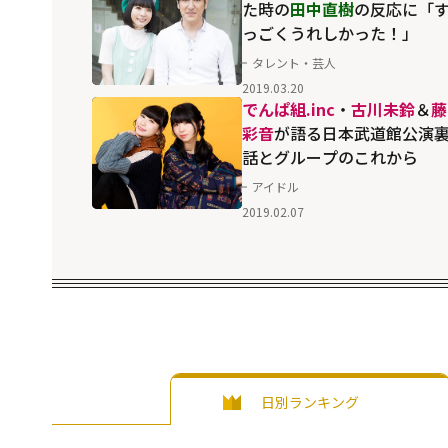
た時の
田中直樹
の反応に「
っごくうれしかった！」
タレント・芸人
2019.03.20
でんぱ組.inc
・
古川未鈴
＆
藤
彩音
が語る日本武道館公演
話とグループのこれから
アイドル
2019.02.07
日別ランキング