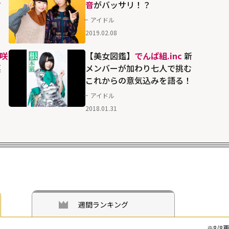
す
音
がバッサリ！？
アイドル
2019.02.08
咲
【美女図鑑】
でんぱ組.inc
新
裏
メンバーが加わり七人で挑む
これからの意気込みを語る！
アイドル
2018.01.31
週間ランキング
※
8/8
更