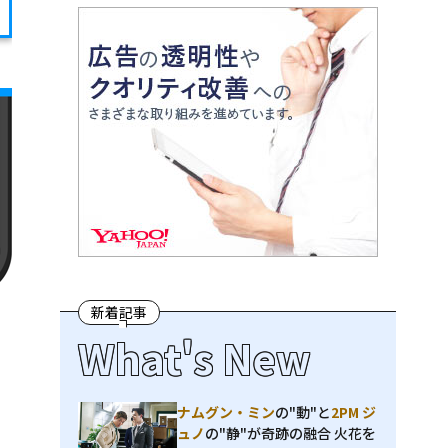
新着記事
What's New
ナムグン・ミン
の"動"と
2PM ジ
ュノ
の"静"が奇跡の融合 火花を