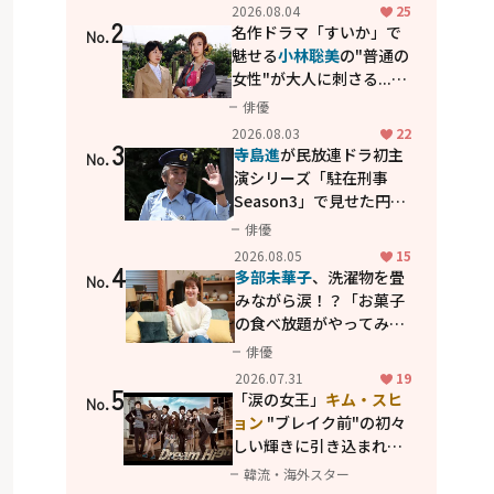
花が咲く丘で、君とまた出
2026.08.04
25
2
会えたら。」
名作ドラマ「すいか」で
No.
魅せる
小林聡美
の"普通の
女性"が大人に刺さる...映
画「かもめ食堂」にも通
俳優
じる静かな芝居
2026.08.03
22
3
寺島進
が民放連ドラ初主
No.
演シリーズ「駐在刑事
Season3」で見せた円熟
の演技
俳優
2026.08.05
15
4
多部未華子
、洗濯物を畳
No.
みながら涙！？「お菓子
の食べ放題がやってみた
い」ハンディファン4台の
俳優
暑さ対策も明かす
2026.07.31
19
5
「涙の女王」
キム・スヒ
No.
ョン
"ブレイク前"の初々
しい輝きに引き込まれ
る...
2PM テギョン
ら豪華
韓流・海外スター
共演の青春名作「ドリー