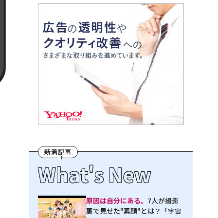
新着記事
What's New
原因は自分にある。
7人が撮影
裏で見せた"素顔"とは？「宇宙