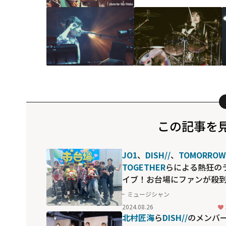
この記事を
JO1
、
DISH//
、
TOMORROW
TOGETHER
らによる熱狂の
イブ！お台場にファンが殺
した「めざましライブ」の
ミュージシャン
場面
2024.08.26
北村匠海
ら
DISH//
のメンバ