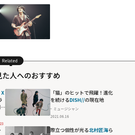
Related
見た人へのおすすめ
 X
「猫」のヒットで飛躍！進化
ラ
を続ける
DISH//
の現在地
到
ミュージシャン
名
2021.06.16
23
ー
際立つ個性が光る
北村匠海
ら