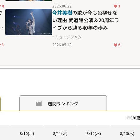
4
2026.06.22
3
で
今井美樹
の歌が今も色褪せな
い理由 武道館公演＆20周年ラ
ら
イブから辿る40年の歩み
ミュージシャン
3
2026.05.18
6
週間ランキング
※
8/6
更
8/10(月)
8/11(火)
8/12(水)
8/13(木)