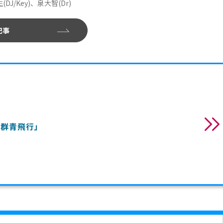
DJ/Key)、泉大智(Dr)
記事
5 「群青飛行」