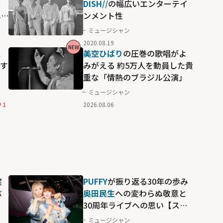
ス
DISH//
の幅広いエンターテイ
し
ンメント性
ミュージシャン
2020.08.19
NEW
に
美空ひばり
の圧巻の歌唱がよ
化す
みがえる 約5万人を動員した貴
重な「情熱のブラジル公演」
ミュージシャン
1
2026.08.06
実
PUFFY
が振り返る30年の歩み
ぶ
奥田民生
への変わらぬ敬意と
30周年ライブへの思い【スカ
パー！30周年】
ミュージシャン