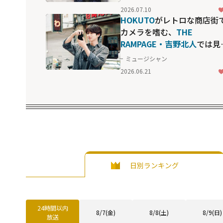
2026.07.10
HOKUTO
がレトロな商店街
カメラを嗜む、
THE
RAMPAGE・吉野北人
では見
れない"素の顔"
ミュージシャン
2026.06.21
日別ランキング
24時間以内
8/7(金)
8/8(土)
8/9(日)
放送