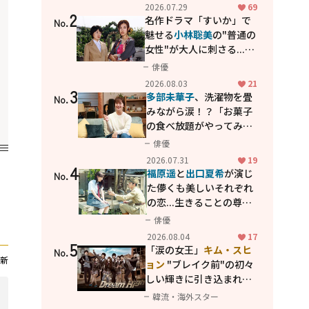
カッコよさが詰まった
2026.07.29
69
2
「西部警察 PART-II」
名作ドラマ「すいか」で
No.
魅せる
小林聡美
の"普通の
女性"が大人に刺さる...映
画「かもめ食堂」にも通
俳優
じる静かな芝居
2026.08.03
21
3
多部未華子
、洗濯物を畳
No.
みながら涙！？「お菓子
の食べ放題がやってみた
い」ハンディファン4台の
俳優
暑さ対策も明かす
2026.07.31
19
4
福原遥
と
出口夏希
が演じ
No.
た儚くも美しいそれぞれ
の恋...生きることの尊さ
を教えてくれた映画「あ
俳優
の花が咲く丘で、君とま
2026.08.04
17
5
た出会えたら。」
「涙の女王」
キム・スヒ
No.
新
ョン
"ブレイク前"の初々
しい輝きに引き込まれ
る...
2PM テギョン
ら豪華
韓流・海外スター
共演の青春名作「ドリー