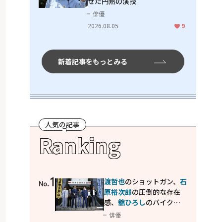
せた円熟の演技
俳優
2026.08.05
9
新着記事をもっとみる
人気の記事
Ranking
1
渡哲也
のショットガン、
石
No.
原裕次郎
の圧倒的な存在
感、
舘ひろし
のバイクア
クション！"大門軍団"の
俳優