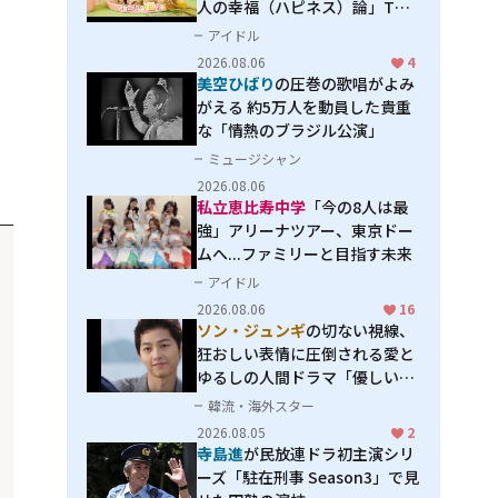
人の幸福（ハピネス）論」THE
MAKING
アイドル
2026.08.06
4
美空ひばり
の圧巻の歌唱がよみ
がえる 約5万人を動員した貴重
な「情熱のブラジル公演」
ミュージシャン
2026.08.06
私立恵比寿中学
「今の8人は最
強」アリーナツアー、東京ドー
ムへ...ファミリーと目指す未来
アイドル
2026.08.06
16
ソン・ジュンギ
の切ない視線、
狂おしい表情に圧倒される――愛と
ゆるしの人間ドラマ「優しい
男」
韓流・海外スター
2026.08.05
2
寺島進
が民放連ドラ初主演シリ
ーズ「駐在刑事 Season3」で見