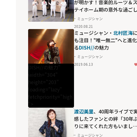
が明かす！音楽的ルーツ＆
テイホーム期の意外な過ご
方
ミュージシャン
2020.08.21
ミュージシャン・
北村匠海
も注目！"唯一無二"へと進
る
DISH//
の魅力
ミュージシャン
2019.06.13
DISH//の魅力"
width="304"
height="203"
loading="lazy"
fetchpriority="high
">
渡辺美里
、40周年ライブで
感したファンとの絆「30年
りに来てくれた方もいまし
た」
ミュージシャン