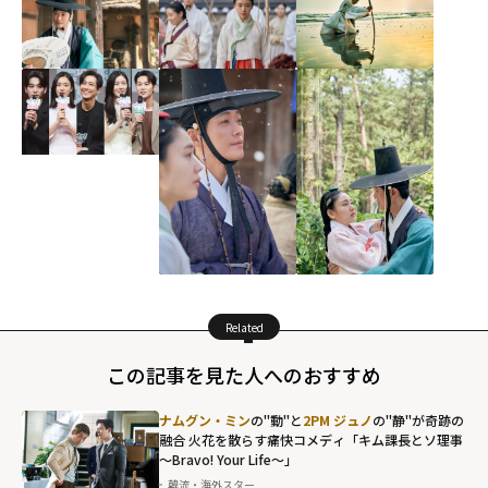
Related
この記事を見た人へのおすすめ
ナムグン・ミン
の"動"と
2PM ジュノ
の"静"が奇跡の
融合 火花を散らす痛快コメディ「キム課長とソ理事
～Bravo! Your Life～」
韓流・海外スター