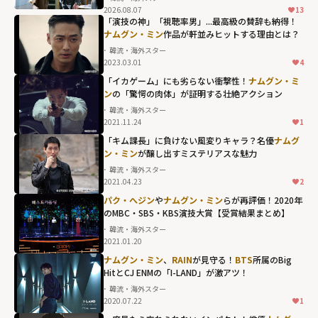
2026.08.07
13
2PM ジュノ
「演技の神」「視聴率男」...最高級の賛辞も納得！
の"静"が奇跡の
ナムグン・ミン
作品が軒並みヒットする理由とは？
融合 火花を散ら
韓流・海外スター
2023.03.01
4
す痛快コメディ
「イカゲーム」にも劣らない衝撃性！
ナムグン・ミ
「キム課長とソ
ン
の「驚愕の肉体」が証明する壮絶アクション
理事～Bravo!
韓流・海外スター
Your Life～」"
2021.11.24
1
width="304"
「キム課長」に負けない風変りキャラ？名優
ナムグ
height="203"
ン・ミン
が醸し出すミステリアスな魅力
loading="lazy"
韓流・海外スター
2021.04.23
2
fetchpriority="h
パク・へジン
や
ナムグン・ミン
らが再評価！2020年
igh">
のMBC・SBS・KBS演技大賞【受賞結果まとめ】
韓流・海外スター
2021.01.20
ナムグン・ミン
、
RAIN
が見守る！
BTS
所属のBig
HitとCJ ENMの「I-LAND」が激アツ！
韓流・海外スター
2020.07.22
1