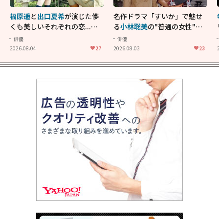
福原遥
と
出口夏希
が演じた儚
名作ドラマ「すいか」で魅せ
くも美しいそれぞれの恋...生
る
小林聡美
の"普通の女性"が
きることの尊さを教えてくれ
大人に刺さる...映画「かもめ
俳優
俳優
た映画「あの花が咲く丘で、
食堂」にも通じる静かな芝居
2026.08.04
27
2026.08.03
23
君とまた出会えたら。」