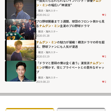
一度見たら忘れられないインパクト！俳優
ナムグ
ン・ミン
の幅広い"神演技"
韓流・海外スター
2020.06.12
2
プロ野球開幕まで３週間、球団のフロント側から見
る
ナムグン・ミン
主演のプロ野球ドラマ
韓流・海外スター
2020.05.28
ナムグン・ミン
の魅力が凝縮！韓流ドラマの枠を超
え、野球ファンにも人気が浸透
韓流・海外スター
2020.03.19
2
「ドラマと普段の僕は全く違う」演技派
ナムグン・
ミン
が明かす、役とプライベートとの意外なギャッ
プ
韓流・海外スター
2019.08.23
2