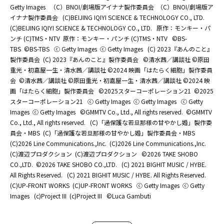
Getty Images
（C）BNOI/劇場版アイナナ製作委員会
（C）BNOI/劇場版ア
イナナ製作委員会
(C)BEIJING IQIYI SCIENCE & TECHNOLOGY CO., LTD.
(C)BEIJING IQIYI SCIENCE & TECHNOLOGY CO., LTD.
原作：モンキー・パ
ンチ (C)TMS・NTV
原作：モンキー・パンチ (C)TMS・NTV
©BS-
TBS
©BS-TBS
ⓒ Getty Images
ⓒ Getty Images
(C) 2023『あんのこと』
製作委員会
(C) 2023『あんのこと』製作委員会
©清水茜／講談社 ©原田
重光・初嘉屋一生・清水茜／講談社 ©2024 映画「はたらく細胞」製作委員
会
©清水茜／講談社 ©原田重光・初嘉屋一生・清水茜／講談社 ©2024 映
画「はたらく細胞」製作委員会
©2025スターコーポレーション21
©2025
スターコーポレーション21
ⓒ Getty Images
ⓒ Getty Images
ⓒ Getty
Images
ⓒ Getty Images
©GMMTV Co., Ltd., All rights reserved.
©GMMTV
Co., Ltd., All rights reserved.
(C)「過保護な若旦那様の甘やかし婚」製作委
員会・MBS
(C)「過保護な若旦那様の甘やかし婚」製作委員会・MBS
(C)2026 Line Communications.,Inc.
(C)2026 Line Communications.,Inc.
(C)渡辺プロダクション
(C)渡辺プロダクション
©2026 TAKE SHOBO
CO.,LTD.
©2026 TAKE SHOBO CO.,LTD.
(C) 2021 BIGHIT MUSIC / HYBE.
All Rights Reserved.
(C) 2021 BIGHIT MUSIC / HYBE. All Rights Reserved.
(C)UP-FRONT WORKS
(C)UP-FRONT WORKS
ⓒ Getty Images
ⓒ Getty
Images
(c)Project III
(c)Project III
©Luca Gambuti