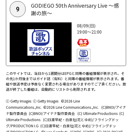
GODIEGO 50th Anniversary Live ～感
9
謝の旅～
08/09(日)
19:00～21:00
このサイトでは、当日から1週間分はEPGと同等の番組情報が表示され、そ
の先1か月後まではガイド誌（有料）と同等の番組情報が表示されます。番
組や放送予定は予告なく変更される場合がありますのでご了承ください。放
送が終了した番組は、自動的にリストから削除されます。
ⓒ Getty Images
ⓒ Getty Images
©2026 Line
Communications.,Inc.
©2026 Line Communications.,Inc.
(C)BNOI/アイナ
ナ製作委員会
(C)BNOI/アイナナ製作委員会
(C) Ultimate Productions
(C)
Ultimate Productions
(C)日渡早紀・白泉社(花とゆめ)/フライングドッ
グ/PRODUCTION I.G
(C)日渡早紀・白泉社(花とゆめ)/フライングドッ
グ/PRODUCTION I.G
©Luca Gambuti
(C)KBS
(C)KBS
(C) 2021 BIGHIT