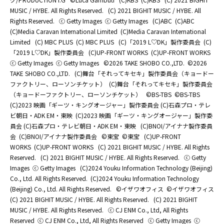
MUSIC / HYBE. All Rights Reserved.
(C) 2021 BIGHIT MUSIC / HYBE. All
Rights Reserved.
ⓒ Getty Images
ⓒ Getty Images
(C)ABC
(C)ABC
(C)Media Caravan International Limited
(C)Media Caravan International
Limited
(C) MBC PLUS
(C) MBC PLUS
(C)「2019 L♡DK」製作委員会
(C)
「2019 L♡DK」製作委員会
(C)UP-FRONT WORKS
(C)UP-FRONT WORKS
ⓒ Getty Images
ⓒ Getty Images
©2026 TAKE SHOBO CO.,LTD.
©2026
TAKE SHOBO CO.,LTD.
(C)舞台「それってキセキ」製作委員会（キョードー
ファクトリー、ローソンチケット）
(C)舞台「それってキセキ」製作委員会
（キョードーファクトリー、ローソンチケット）
©BS-TBS
©BS-TBS
(C)2023 映画「ギーツ・キングオージャー」製作委員会 (C)石森プロ・テレ
ビ朝日・ADK EM・東映
(C)2023 映画「ギーツ・キングオージャー」製作委
員会 (C)石森プロ・テレビ朝日・ADK EM・東映
(C)BNOI/アイナナ製作委員
会
(C)BNOI/アイナナ製作委員会
©東宝
©東宝
(C)UP-FRONT
WORKS
(C)UP-FRONT WORKS
(C) 2021 BIGHIT MUSIC / HYBE. All Rights
Reserved.
(C) 2021 BIGHIT MUSIC / HYBE. All Rights Reserved.
ⓒ Getty
Images
ⓒ Getty Images
(C)2024 Youku Information Technology (Beijing)
Co., Ltd. All Rights Reserved.
(C)2024 Youku Information Technology
(Beijing) Co., Ltd. All Rights Reserved.
©イザワオフィス
©イザワオフィス
(C) 2021 BIGHIT MUSIC / HYBE. All Rights Reserved.
(C) 2021 BIGHIT
MUSIC / HYBE. All Rights Reserved.
ⓒ CJ ENM Co., Ltd, All Rights
Reserved
ⓒ CJ ENM Co., Ltd, All Rights Reserved
ⓒ Getty Images
ⓒ