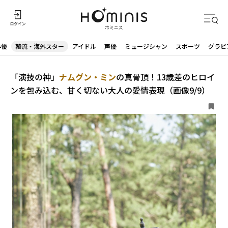
俳優
韓流・海外スター
アイドル
声優
ミュージシャン
スポーツ
グラビ
「演技の神」
ナムグン・ミン
の真骨頂！13歳差のヒロイ
ンを包み込む、甘く切ない大人の愛情表現（画像9/9）