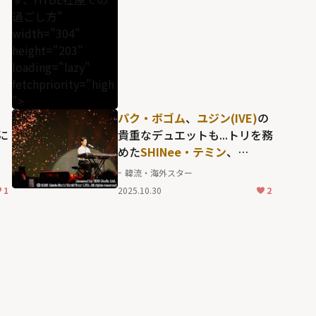
過ごし方"
width="304"
height="203"
loading="lazy"
fetchpriority="high
">
パク・ボゴム
、
ユジン(IVE)
の
に
貴重なデュエットも...トリを務
めた
SHINee・テミン
、
ATEEZ
、
RIIZE
ら、ヨーロッパ
韓流・海外スター
が眩
の観衆を熱狂させた「ミュー
1
2025.10.30
2
ァ
ジックバンク」のリスボン公
演