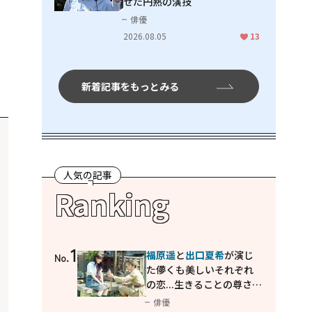
せた円熟の演技
俳優
2026.08.05
13
新着記事をもっとみる
人気の記事
Ranking
1
福原遥
と
出口夏希
が演じ
No.
た儚くも美しいそれぞれ
の恋...生きることの尊さを
教えてくれた映画「あの
俳優