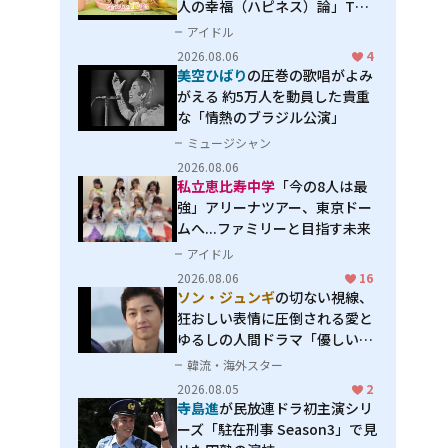
人の幸福（ハピネス）論」THE
MAKING
アイドル
2026.08.06
4
美空ひばり
の圧巻の歌唱がよみ
がえる 約5万人を動員した貴重
な「情熱のブラジル公演」
ミュージシャン
2026.08.06
私立恵比寿中学
「今の8人は最
強」アリーナツアー、東京ドー
ムへ...ファミリーと目指す未来
アイドル
2026.08.06
16
ソン・ジュンギ
の切ない視線、
狂おしい表情に圧倒される――愛と
ゆるしの人間ドラマ「優しい
男」
韓流・海外スター
2026.08.05
2
寺島進
が民放連ドラ初主演シリ
ーズ「駐在刑事 Season3」で見