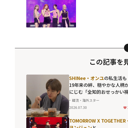
この記事を
SHINee・オンユ
の私生活も
19年来の絆、穏やかな人柄
にじむ「全知的おせっかい
点」で見せた素顔
韓流・海外スター
2026.07.30
TOMORROW X TOGETHER
ヨンジュン
と、