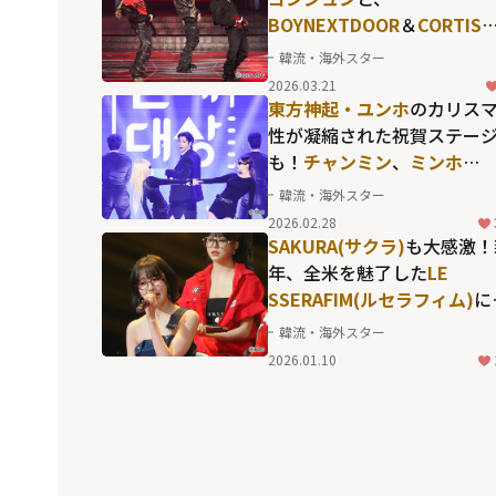
BOYNEXTDOOR
＆
CORTIS
ンバーとのハイレベルなダ
韓流・海外スター
スコラボも...一晩限りの"レ
2026.03.21
な顔合わせ"が熱狂を呼んだ
東方神起・ユンホ
のカリス
「2025 MBC歌謡大祭典」
性が凝縮された祝賀ステー
も！
チャンミン
、
ミンホ
(SHINee)
の"眼福"な2ショ
韓流・海外スター
も実現した韓国芸能界の華
2026.02.28
かなセレモニー
SAKURA(サクラ)
も大感激！
年、全米を魅了した
LE
SSERAFIM(ルセラフィム)
に
し、「これほど完璧なチー
韓流・海外スター
は見たことがない」と絶賛
2026.01.10
た
10CM(シプセンチ)
の言葉
は？