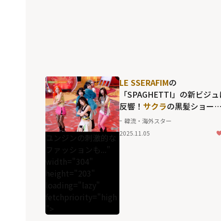
LE SSERAFIM
の
「SPAGHETTI」の新ビジュ
反響！
サクラ
の黒髪ショー
ト、
チェウォン
のオレンジ
韓流・海外スター
髪、"ティースジュエリー"
2025.11.05
ユンジンの刺激的な
しい
ユンジン
の刺激的なフ
ファッションも..."
ッションも...
width="304"
height="203"
loading="lazy"
fetchpriority="high
">