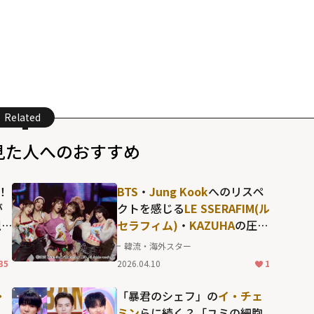
Related
見た人へのおすすめ
！
BTS
・
Jung Kook
へのリスペ
が
クトを感じる
LE SSERAFIM(ル
視
セラフィム)
・
KAZUHA
の圧巻
のソロパフォーマンスも！
韓流・海外スター
「KBS歌謡祭」だからこそ実
35
2026.04.10
1
現した名場面の数々
・
「暴君のシェフ」の
イ・チェ
ミン
らに続く？「ユミの細胞