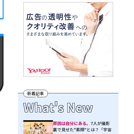
新着記事
What's New
原因は自分にある。
7人が撮影
裏で見せた"素顔"とは？「宇宙