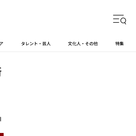
ア
タレント・芸人
文化人・その他
特集
新