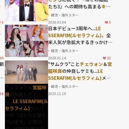
メ
たち3」への期待も高まる
キ
ン
ム・ジェウォン
が抜擢され
韓流・海外スター
ア
た、韓国トップ俳優への登竜
3
2026.03.04
3
門「ミュージックバンク」の
マ
日本デビュー3周年へ...
LE
歴代MC
ジ
SSERAFIM(ルセラフィム)
、全
米人気が急拡大するきっかけ
ット
にもなったヒット曲
韓流・海外スター
や
「SPAGHETTI」の中毒性抜群
30
2026.01.14
21
の世界観
新
"サムクラ"こと
チェウォン
＆
宮
脇咲良
の仲良しケミも...
LE
対
SSERAFIM(ルセラフィム)
メン
ム
バーが「ほとんど住んでいま
チェウォン＆
宮脇咲
韓流・海外スター
し
す」と明かす、HYBE社屋での
良
の仲良しケミ
18
2025.11.19
と
過ごし方
も...
LE SSERAFIM(ル
セラフィム)
メンバ
ーが「ほとんど住ん
でいます」と明か
す、HYBE社屋での