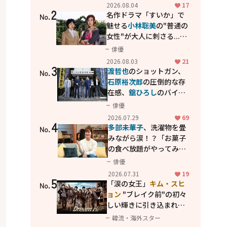
花が咲く丘で、君とまた出
2026.08.04
17
2
会えたら。」
名作ドラマ「すいか」で
No.
魅せる
小林聡美
の"普通の
女性"が大人に刺さる...映
画「かもめ食堂」にも通
俳優
じる静かな芝居
2026.08.03
21
3
渡哲也
のショットガン、
No.
石原裕次郎
の圧倒的な存
在感、
舘ひろし
のバイク
アクション！"大門軍
俳優
団"のカッコよさが詰まっ
2026.07.29
69
4
た「西部警察 PART-II」
多部未華子
、洗濯物を畳
No.
みながら涙！？「お菓子
の食べ放題がやってみた
い」ハンディファン4台の
俳優
暑さ対策も明かす
2026.07.31
19
5
「涙の女王」
キム・スヒ
No.
ョン
"ブレイク前"の初々
しい輝きに引き込まれ
る...
2PM テギョン
ら豪華
韓流・海外スター
共演の青春名作「ドリー