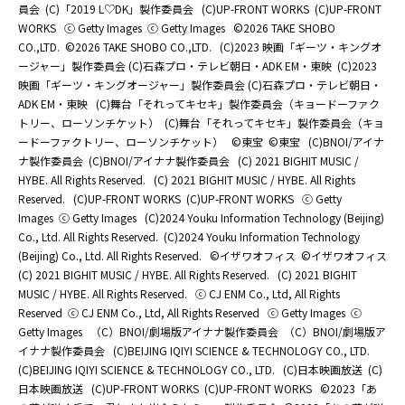
員会
(C)「2019 L♡DK」製作委員会
(C)UP-FRONT WORKS
(C)UP-FRONT
WORKS
ⓒ Getty Images
ⓒ Getty Images
©2026 TAKE SHOBO
CO.,LTD.
©2026 TAKE SHOBO CO.,LTD.
(C)2023 映画「ギーツ・キングオ
ージャー」製作委員会 (C)石森プロ・テレビ朝日・ADK EM・東映
(C)2023
映画「ギーツ・キングオージャー」製作委員会 (C)石森プロ・テレビ朝日・
ADK EM・東映
(C)舞台「それってキセキ」製作委員会（キョードーファク
トリー、ローソンチケット）
(C)舞台「それってキセキ」製作委員会（キョ
ードーファクトリー、ローソンチケット）
©東宝
©東宝
(C)BNOI/アイナ
ナ製作委員会
(C)BNOI/アイナナ製作委員会
(C) 2021 BIGHIT MUSIC /
HYBE. All Rights Reserved.
(C) 2021 BIGHIT MUSIC / HYBE. All Rights
Reserved.
(C)UP-FRONT WORKS
(C)UP-FRONT WORKS
ⓒ Getty
Images
ⓒ Getty Images
(C)2024 Youku Information Technology (Beijing)
Co., Ltd. All Rights Reserved.
(C)2024 Youku Information Technology
(Beijing) Co., Ltd. All Rights Reserved.
©イザワオフィス
©イザワオフィス
(C) 2021 BIGHIT MUSIC / HYBE. All Rights Reserved.
(C) 2021 BIGHIT
MUSIC / HYBE. All Rights Reserved.
ⓒ CJ ENM Co., Ltd, All Rights
Reserved
ⓒ CJ ENM Co., Ltd, All Rights Reserved
ⓒ Getty Images
ⓒ
Getty Images
（C）BNOI/劇場版アイナナ製作委員会
（C）BNOI/劇場版ア
イナナ製作委員会
(C)BEIJING IQIYI SCIENCE & TECHNOLOGY CO., LTD.
(C)BEIJING IQIYI SCIENCE & TECHNOLOGY CO., LTD.
(C)日本映画放送
(C)
日本映画放送
(C)UP-FRONT WORKS
(C)UP-FRONT WORKS
©2023「あ