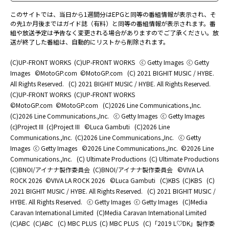
このサイトでは、当日から1週間分はEPGと同等の番組情報が表示され、そ
の先1か月後まではガイド誌（有料）と同等の番組情報が表示されます。番
組や放送予定は予告なく変更される場合がありますのでご了承ください。放
送が終了した番組は、自動的にリストから削除されます。
(C)UP-FRONT WORKS
(C)UP-FRONT WORKS
ⓒ Getty Images
ⓒ Getty
Images
©MotoGP.com
©MotoGP.com
(C) 2021 BIGHIT MUSIC / HYBE.
All Rights Reserved.
(C) 2021 BIGHIT MUSIC / HYBE. All Rights Reserved.
(C)UP-FRONT WORKS
(C)UP-FRONT WORKS
©MotoGP.com
©MotoGP.com
(C)2026 Line Communications.,Inc.
(C)2026 Line Communications.,Inc.
ⓒ Getty Images
ⓒ Getty Images
(c)Project III
(c)Project III
©Luca Gambuti
(C)2026 Line
Communications.,Inc.
(C)2026 Line Communications.,Inc.
ⓒ Getty
Images
ⓒ Getty Images
©2026 Line Communications.,Inc.
©2026 Line
Communications.,Inc.
(C) Ultimate Productions
(C) Ultimate Productions
(C)BNOI/アイナナ製作委員会
(C)BNOI/アイナナ製作委員会
©️VIVA LA
ROCK 2026
©️VIVA LA ROCK 2026
©Luca Gambuti
(C)KBS
(C)KBS
(C)
2021 BIGHIT MUSIC / HYBE. All Rights Reserved.
(C) 2021 BIGHIT MUSIC /
HYBE. All Rights Reserved.
ⓒ Getty Images
ⓒ Getty Images
(C)Media
Caravan International Limited
(C)Media Caravan International Limited
(C)ABC
(C)ABC
(C) MBC PLUS
(C) MBC PLUS
(C)「2019 L♡DK」製作委