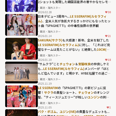
2ショットも実現した韓国芸能界の華やかなセレモ
ニー
韓流・海外スター
2026.02.28
30
日本デビュー3周年へ...
LE SSERAFIM(ルセラフィ
ム)
、全米人気が急拡大するきっかけにもなったヒッ
ト曲「SPAGHETTI」の中毒性抜群の世界観
韓流・海外スター
2026.01.14
21
SAKURA(サクラ)
も大感激！新年、全米を魅了した
LE SSERAFIM(ルセラフィム)
に対し、「これほど完
璧なチームは見たことがない」と絶賛した
10CM(シ
プセンチ)
の言葉とは？
韓流・海外スター
2026.01.10
18
"サムクラ"こと
チェウォン
＆
宮脇咲良
の仲良しケミ
も...
LE SSERAFIM(ルセラフィム)
メンバーが「ほと
んど住んでいます」と明かす、HYBE社屋での過ごし
方
韓流・海外スター
2025.11.19
チェウォン＆
宮
LE SSERAFIM
の「SPAGHETTI」の新ビジュに反
脇咲良
の仲良し
響！
サクラ
の黒髪ショート、
チェウォン
のオレンジ
髪、"ティースジュエリー"が眩しい
ユンジン
の刺激
ケミも...
LE
的なファッションも...
韓流・海外スター
SSERAFIM(ルセ
2025.11.05
1
ユンジンの刺激
ラフィム)
メンバ
パク・ボゴム
、
ユジン(IVE)
の貴重なデュエットも...