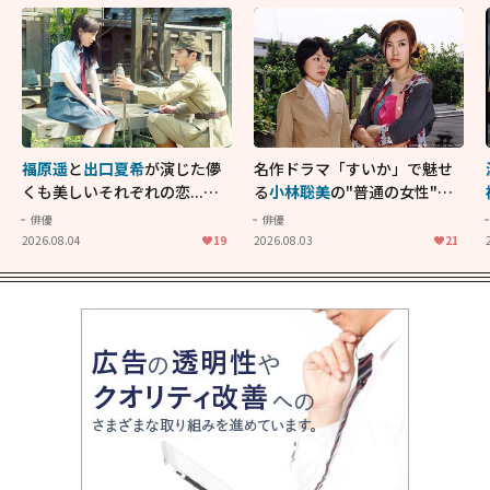
福原遥
と
出口夏希
が演じた儚
名作ドラマ「すいか」で魅せ
くも美しいそれぞれの恋...生
る
小林聡美
の"普通の女性"が
きることの尊さを教えてくれ
大人に刺さる...映画「かもめ
俳優
俳優
た映画「あの花が咲く丘で、
食堂」にも通じる静かな芝居
2026.08.04
19
2026.08.03
21
君とまた出会えたら。」