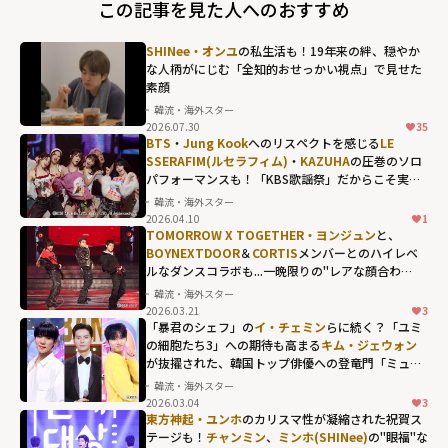
この記事を見た人へのおすすめ
SHINee・オンユ
の私生活も！19年来の絆、穏やか
な人柄がにじむ「全知的おせっかい視点」で見せた
素顔
韓流・海外スター
2026.07.30
35
BTS
・
Jung Kook
へのリスペクトを感じる
LE
SSERAFIM(ルセラフィム)
・
KAZUHA
の圧巻のソロ
パフォーマンスも！「KBS歌謡祭」だからこそ実現
した名場面の数々
韓流・海外スター
2026.04.10
1
TOMORROW X TOGETHER・ヨンジュン
と、
BOYNEXTDOOR
＆
CORTIS
メンバーとのハイレベ
ルなダンスコラボも...一晩限りの"レアな顔合わ
せ"が熱狂を呼んだ「2025 MBC歌謡大祭典」
韓流・海外スター
2026.03.21
3
「暴君のシェフ」の
イ・チェミン
らに続く？「ユミ
の細胞たち3」への期待も高まる
キム・ジェウォン
が抜擢された、韓国トップ俳優への登竜門「ミュー
ジックバンク」の歴代MC
韓流・海外スター
2026.03.04
3
東方神起・ユンホ
のカリスマ性が凝縮された祝賀ス
テージも！
チャンミン
、
ミンホ(SHINee)
の"眼福"な