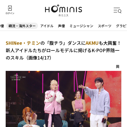
俳優
韓流・海外スター
アイドル
声優
ミュージシャン
スポーツ
グラビ
SHINee・テミン
の「腹チラ」ダンスに
AKMU
も大興奮！
新人アイドルたちがロールモデルに掲げるK-POP界随一
のスキル（画像14/17）