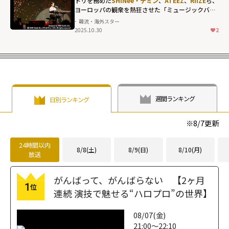
的なファッショ
トリを務めた
SHINee・テミン
、
ATEEZ
、
RIIZE
ら、
ーが「ほとんど
ヨーロッパの観衆を熱狂させた「ミュージックバン
ンも..."
住んでいます」
ク」のリスボン公演
韓流・海外スター
width="304"
と明かす、HYBE
2025.10.30
2
height="203"
社屋での過ごし
loading="lazy"
方" width="304"
fetchpriority="h
height="203"
igh">
loading="lazy"
fetchpriority="h
週間ランキング
日別ランキング
igh">
※
8/7
更新
24時間以内
8/8(土)
8/9(日)
8/10(月)
放送
がんばって、がんばらない 【2ヶ月
1
位
連続 演技で魅せる“ハロプロ”の世界】
08/07(金)
21:00～22:10