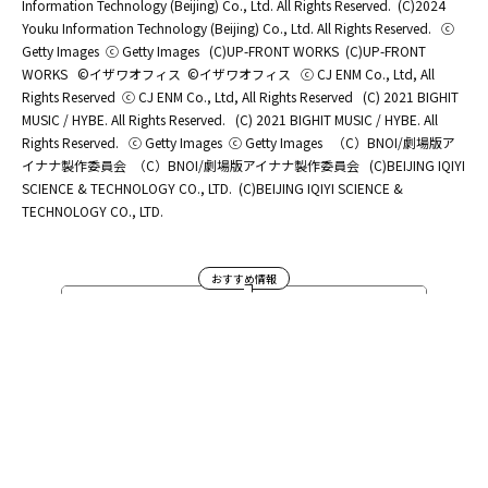
Information Technology (Beijing) Co., Ltd. All Rights Reserved.
(C)2024
Youku Information Technology (Beijing) Co., Ltd. All Rights Reserved.
ⓒ
Getty Images
ⓒ Getty Images
(C)UP-FRONT WORKS
(C)UP-FRONT
WORKS
©イザワオフィス
©イザワオフィス
ⓒ CJ ENM Co., Ltd, All
Rights Reserved
ⓒ CJ ENM Co., Ltd, All Rights Reserved
(C) 2021 BIGHIT
MUSIC / HYBE. All Rights Reserved.
(C) 2021 BIGHIT MUSIC / HYBE. All
Rights Reserved.
ⓒ Getty Images
ⓒ Getty Images
（C）BNOI/劇場版ア
イナナ製作委員会
（C）BNOI/劇場版アイナナ製作委員会
(C)BEIJING IQIYI
SCIENCE & TECHNOLOGY CO., LTD.
(C)BEIJING IQIYI SCIENCE &
TECHNOLOGY CO., LTD.
おすすめ情報