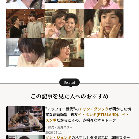
Related
この記事を見た人へのおすすめ
"アラフォー世代"の
チャン・グンソク
が明かした切
実な結婚願望...親友
イ・ホンギ(FTISLAND)
、
イ・
スンギ
だからこその、赤裸々な本音トーク
韓流・海外スター
2026.04.11
チャン・グンソ
ソン・ジュンギ
の私生活もダダ漏れに...韓国スター