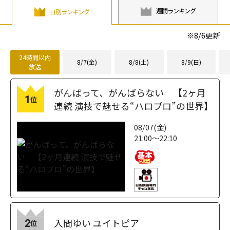
週間ランキング
日別ランキング
※
8/6
更新
24時間以内
8/7(金)
8/8(土)
8/9(日)
放送
がんばって、がんばらない 【2ヶ月
1
位
連続 演技で魅せる“ハロプロ”の世界】
08/07(金)
21:00～22:10
入間ゆい ユイトピア
2
位