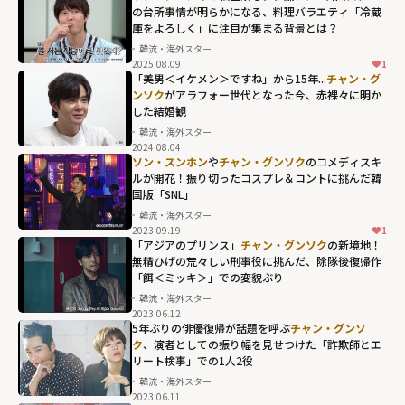
クが明かした切
の台所事情が明らかになる、料理バラエティ「冷蔵
庫をよろしく」に注目が集まる背景とは？
実な結婚願望...親
韓流・海外スター
友
イ・ホンギ
2025.08.09
1
(FTISLAND)
、
「美男＜イケメン＞ですね」から15年...
チャン・グ
ンソク
がアラフォー世代となった今、赤裸々に明か
イ・スンギ
だか
した結婚観
らこその、赤
韓流・海外スター
裸々な本音トー
2024.08.04
ク" width="304"
ソン・スンホン
や
チャン・グンソク
のコメディスキ
ルが開花！振り切ったコスプレ＆コントに挑んだ韓
height="203"
国版「SNL」
loading="lazy"
韓流・海外スター
fetchpriority="h
2023.09.19
1
「アジアのプリンス」
チャン・グンソク
の新境地！
igh">
無精ひげの荒々しい刑事役に挑んだ、除隊後復帰作
「餌＜ミッキ＞」での変貌ぶり
韓流・海外スター
2023.06.12
5年ぶりの俳優復帰が話題を呼ぶ
チャン・グンソ
ク
、演者としての振り幅を見せつけた「詐欺師とエ
リート検事」での1人2役
韓流・海外スター
2023.06.11