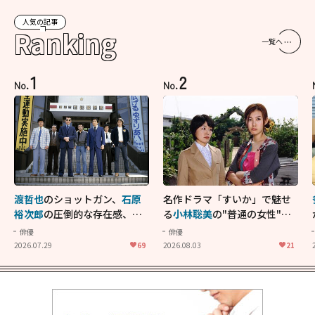
人気の記事
Ranking
一覧へ
1
2
No.
No.
渡哲也
のショットガン、
石原
名作ドラマ「すいか」で魅せ
裕次郎
の圧倒的な存在感、
舘
る
小林聡美
の"普通の女性"が
ひろし
のバイクアクショ
大人に刺さる...映画「かもめ
俳優
俳優
ン！"大門軍団"のカッコよさ
食堂」にも通じる静かな芝居
2026.07.29
69
2026.08.03
21
が詰まった「西部警察 PART-
II」