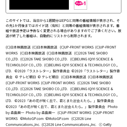
このサイトでは、当日から1週間分はEPGと同等の番組情報が表示され、そ
の先1か月後まではガイド誌（有料）と同等の番組情報が表示されます。番
組や放送予定は予告なく変更される場合がありますのでご了承ください。放
送が終了した番組は、自動的にリストから削除されます。
(C)日本映画放送
(C)日本映画放送
(C)UP-FRONT WORKS
(C)UP-FRONT
WORKS
(C)日本映画放送
(C)日本映画放送
(C)2026 TAKE SHOBO
CO.,LTD.
(C)2026 TAKE SHOBO CO.,LTD.
(C)BEIJING IQIYI SCIENCE &
TECHNOLOGY CO., LTD.
(C)BEIJING IQIYI SCIENCE & TECHNOLOGY CO.,
LTD.
©2020「ラストレター」製作委員会
©2020「ラストレター」製作委
員会
© テレビ朝日
© テレビ朝日
(C)日本映画放送
(C)日本映画放送
(C)UP-FRONT WORKS
(C)UP-FRONT WORKS
(C)2026 TAKE SHOBO
CO.,LTD.
(C)2026 TAKE SHOBO CO.,LTD.
(C)BEIJING IQIYI SCIENCE &
TECHNOLOGY CO., LTD.
(C)BEIJING IQIYI SCIENCE & TECHNOLOGY CO.,
LTD.
©2023「あの花が咲く丘で、君とまた出会えたら。」製作委員会
©2023「あの花が咲く丘で、君とまた出会えたら。」製作委員会
Photo
by 森島興一
Photo by 森島興一
(C)UP-FRONT WORKS
(C)UP-FRONT
WORKS
©MotoGP.com
©MotoGP.com
(C)2026 Line
Communications.,Inc.
(C)2026 Line Communications.,Inc.
ⓒ Getty