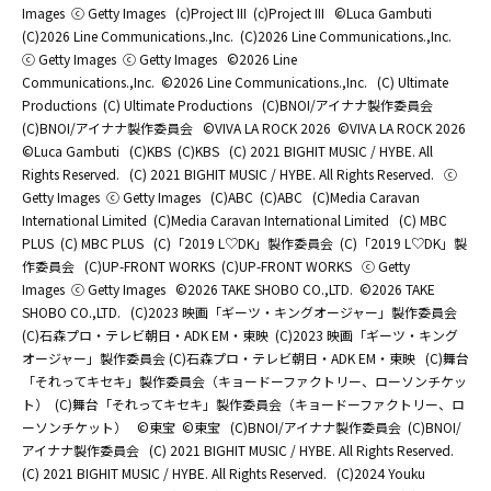
Images
ⓒ Getty Images
(c)Project III
(c)Project III
©Luca Gambuti
(C)2026 Line Communications.,Inc.
(C)2026 Line Communications.,Inc.
ⓒ Getty Images
ⓒ Getty Images
©2026 Line
Communications.,Inc.
©2026 Line Communications.,Inc.
(C) Ultimate
Productions
(C) Ultimate Productions
(C)BNOI/アイナナ製作委員会
(C)BNOI/アイナナ製作委員会
©️VIVA LA ROCK 2026
©️VIVA LA ROCK 2026
©Luca Gambuti
(C)KBS
(C)KBS
(C) 2021 BIGHIT MUSIC / HYBE. All
Rights Reserved.
(C) 2021 BIGHIT MUSIC / HYBE. All Rights Reserved.
ⓒ
Getty Images
ⓒ Getty Images
(C)ABC
(C)ABC
(C)Media Caravan
International Limited
(C)Media Caravan International Limited
(C) MBC
PLUS
(C) MBC PLUS
(C)「2019 L♡DK」製作委員会
(C)「2019 L♡DK」製
作委員会
(C)UP-FRONT WORKS
(C)UP-FRONT WORKS
ⓒ Getty
Images
ⓒ Getty Images
©2026 TAKE SHOBO CO.,LTD.
©2026 TAKE
SHOBO CO.,LTD.
(C)2023 映画「ギーツ・キングオージャー」製作委員会
(C)石森プロ・テレビ朝日・ADK EM・東映
(C)2023 映画「ギーツ・キング
オージャー」製作委員会 (C)石森プロ・テレビ朝日・ADK EM・東映
(C)舞台
「それってキセキ」製作委員会（キョードーファクトリー、ローソンチケッ
ト）
(C)舞台「それってキセキ」製作委員会（キョードーファクトリー、ロ
ーソンチケット）
©東宝
©東宝
(C)BNOI/アイナナ製作委員会
(C)BNOI/
アイナナ製作委員会
(C) 2021 BIGHIT MUSIC / HYBE. All Rights Reserved.
(C) 2021 BIGHIT MUSIC / HYBE. All Rights Reserved.
(C)2024 Youku