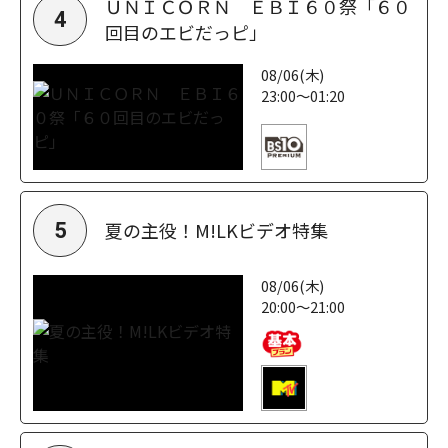
ＵＮＩＣＯＲＮ ＥＢＩ６０祭「６０
4
回目のエビだっピ」
08/06(木)
23:00～01:20
夏の主役！M!LKビデオ特集
5
08/06(木)
20:00～21:00