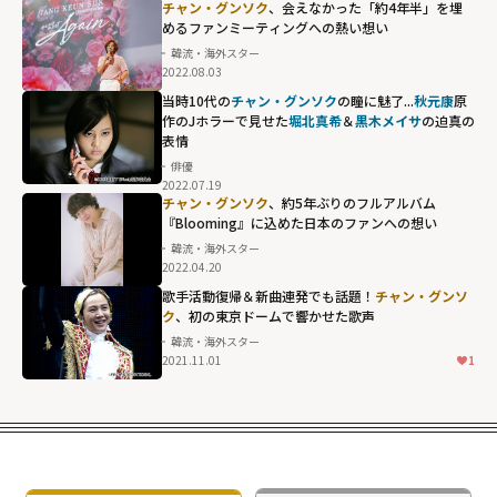
チャン・グンソク
、会えなかった「約4年半」を埋
めるファンミーティングへの熱い想い
韓流・海外スター
2022.08.03
当時10代の
チャン・グンソク
の瞳に魅了...
秋元康
原
作のJホラーで見せた
堀北真希
＆
黒木メイサ
の迫真の
表情
俳優
2022.07.19
チャン・グンソク
、約5年ぶりのフルアルバム
『Blooming』に込めた日本のファンへの想い
韓流・海外スター
2022.04.20
歌手活動復帰＆新曲連発でも話題！
チャン・グンソ
ク
、初の東京ドームで響かせた歌声
韓流・海外スター
2021.11.01
1