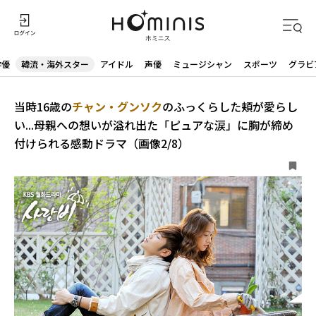
俳優
韓流・海外スター
アイドル
声優
ミュージシャン
スポーツ
グラビ
当時16歳の
チャン・グンソク
のふっくらした頬が愛らし
い...母親への想いが溢れ出た「ピュアな涙」に胸が締め
付けられる感動ドラマ（画像2/8）