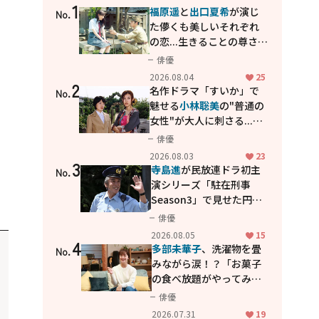
1
福原遥
と
出口夏希
が演じ
No.
た儚くも美しいそれぞれ
の恋...生きることの尊さを
教えてくれた映画「あの
俳優
花が咲く丘で、君とまた出
2026.08.04
25
2
会えたら。」
名作ドラマ「すいか」で
No.
魅せる
小林聡美
の"普通の
女性"が大人に刺さる...映
画「かもめ食堂」にも通
俳優
じる静かな芝居
2026.08.03
23
3
寺島進
が民放連ドラ初主
No.
演シリーズ「駐在刑事
Season3」で見せた円熟
の演技
俳優
2026.08.05
15
4
多部未華子
、洗濯物を畳
No.
みながら涙！？「お菓子
の食べ放題がやってみた
い」ハンディファン4台の
俳優
暑さ対策も明かす
2026.07.31
19