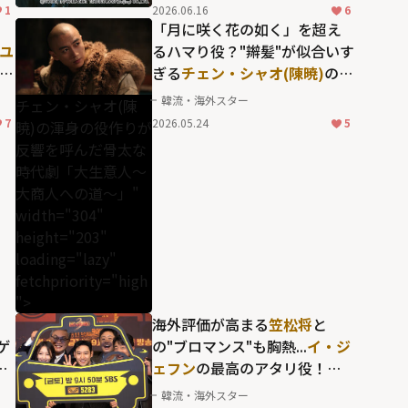
と魅せる「暗河伝」での"熱き
1
2026.06.16
6
現
絆"
・
「月に咲く花の如く」を超え
ユ
るハマり役？"辮髪"が似合いす
ぎる
チェン・シャオ(陳暁)
の渾
狐
身の役作りが反響を呼んだ骨
韓流・海外スター
チェン・シャオ(陳
シ
太な時代劇「大生意人～大商
7
2026.05.24
5
暁)の渾身の役作りが
人への道～」
反響を呼んだ骨太な
時代劇「大生意人～
大商人への道～」"
width="304"
height="203"
loading="lazy"
fetchpriority="high
">
海外評価が高まる
笠松将
と
ゲ
の"ブロマンス"も胸熱...
イ・ジ
ェフン
の最高のアタリ役！
「模範タクシー」シリーズ最
韓流・海外スター