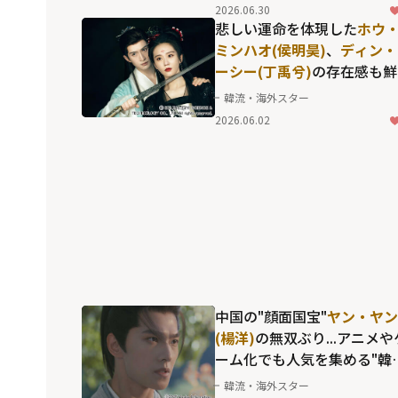
Gemini(ジェミナ
2026.06.30
イ)
×
Fourth(フォース)
が体
悲しい運命を体現した
ホウ
した"キュンの瞬間"
ミンハオ(侯明昊)
、
ディン・
ーシー(丁禹兮)
の存在感も鮮
烈！涙なくしては語れない"
韓流・海外スター
妖小紅娘"こと「恋狐妖伝」
2026.06.02
リーズ第2章
中国の"顔面国宝"
ヤン・ヤン
(楊洋)
の無双ぶり...アニメや
ーム化でも人気を集める"韓
立"の再現度が反響を呼んだ
韓流・海外スター