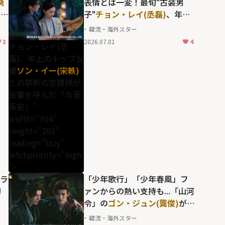
晩
表情とは一変！最旬"古装男
.
子"
チョン・レイ(丞磊)
、年上
もい
のトップ女優
ソン・イー(宋軼)
韓流・海外スター
ー
との禁断の恋模様が反響を呼
3
2026.07.01
4
チョン・レイ(丞
んだ「与晋長安」
磊)、年上のトップ女
優
ソン・イー(宋軼)
との禁断の恋模様が
反響を呼んだ「与晋
長安」"
width="304"
height="203"
loading="lazy"
fetchpriority="high
">
ドラ
「少年歌行」「少年春風」フ
初
ァンからの熱い支持も...「山河
令」の
ゴン・ジュン(龔俊)
が、
新星
チャン・ホワセン(常華森)
韓流・海外スター