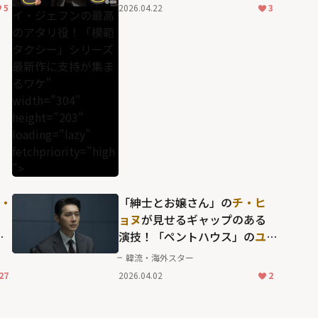
新作に支持が集まるワケ
5
2026.04.22
3
イ・ジェフンの最高
のアタリ役！「模範
タクシー」シリーズ
最新作に支持が集ま
るワケ"
width="304"
height="203"
loading="lazy"
fetchpriority="high
">
・
「紳士とお嬢さん」の
チ・ヒ
ョヌ
が見せるギャップのある
も
演技！「ペントハウス」の
ユ
だ
ジン
との共演で前代未聞の離
韓流・海外スター
婚戦争を描いたドラマ「ファ
27
2026.04.02
2
ーストレディ」