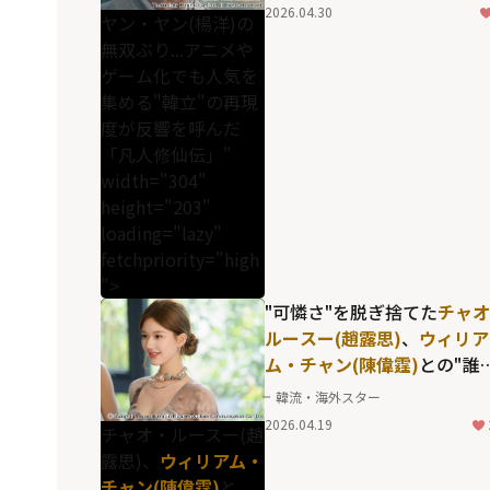
「凡人修仙伝」
2026.04.30
ヤン・ヤン(楊洋)の
無双ぶり...アニメや
ゲーム化でも人気を
集める"韓立"の再現
度が反響を呼んだ
「凡人修仙伝」"
width="304"
height="203"
loading="lazy"
fetchpriority="high
">
"可憐さ"を脱ぎ捨てた
チャオ
ルースー(趙露思)
、
ウィリア
ム・チャン(陳偉霆)
との"誰
が羨む夫婦像"が反響を呼ん
韓流・海外スター
「私の完璧な結婚」
2026.04.19
チャオ・ルースー(趙
露思)、
ウィリアム・
チャン(陳偉霆)
と