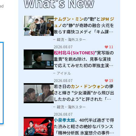
What's New
ed
ナムグン・ミン
の"動"と
2PM ジ
ュノ
の"静"が奇跡の融合 火花を
散らす痛快コメディ「キム課長
とソ理事～Bravo! Your Life
韓流・海外スター
～」
2026.08.07
11
松村北斗(SixTONES)
"実写版の
重責"を跳ね除け、見事な演技
で応えてみせた初の単独主演映
画「秒速5センチメートル」
アイドル
2026.08.07
15
若き日の
カン・ドンウォン
の儚
さと輝き "少女漫画"から飛び出
したかのよう"と評された「オ
オカミの誘惑」
韓流・海外スター
2026.08.07
小泉孝太郎
、40代半ば過ぎで得
た渋みと軽さの絶妙なバランス
「精神分析医 氷室想介の事件簿