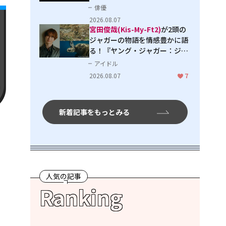
３」で見せる進化
俳優
2026.08.07
宮田俊哉(Kis-My-Ft2)
が2頭の
ジャガーの物語を情感豊かに語
る！『ヤング・ジャガー：ジャ
ングル王への道』『ジャガーと
アイドル
ウミガメの物語：熱帯林の守護
2026.08.07
7
神』で見せるナレーションの妙
新着記事をもっとみる
人気の記事
Ranking