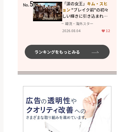
5
「涙の女王」
キム・スヒ
No.
ョン
"ブレイク前"の初々
しい輝きに引き込まれ
る...
2PM テギョン
ら豪華
韓流・海外スター
共演の青春名作「ドリー
2026.08.04
12
ムハイ」
ランキングをもっとみる