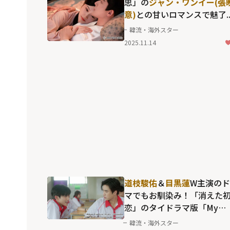
思」の
ジャン・ワンイー(張
意)
との甘いロマンスで魅了..
中国時代劇の"トレンド"と
韓流・海外スター
える転生ロマンス「似錦(ス
2025.11.14
ジン) ～華めく運命～」
道枝駿佑
＆
目黒蓮
W主演の
マでもお馴染み！「消えた
恋」のタイドラマ版「My
Love Mix-Up!」で、
韓流・海外スター