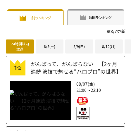
(陳偉霆)
との"誰
height="203"
fetchpriority="h
もが羨む夫婦
loading="lazy"
igh">
像"が反響を呼ん
fetchpriority="h
週間ランキング
日別ランキング
だ「私の完璧な
igh">
結婚」"
※
8/7
更新
width="304"
height="203"
24時間以内
8/8(土)
8/9(日)
8/10(月)
放送
loading="lazy"
fetchpriority="h
がんばって、がんばらない 【2ヶ月
igh">
1
位
連続 演技で魅せる“ハロプロ”の世界】
08/07(金)
21:00～22:10