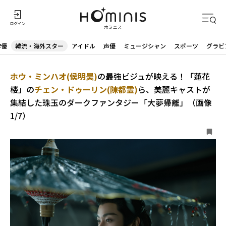
俳優
韓流・海外スター
アイドル
声優
ミュージシャン
スポーツ
グラビ
ホウ・ミンハオ(侯明昊)
の最強ビジュが映える！「蓮花
楼」の
チェン・ドゥーリン(陳都霊)
ら、美麗キャストが
集結した珠玉のダークファンタジー「大夢帰離」（画像
1/7）