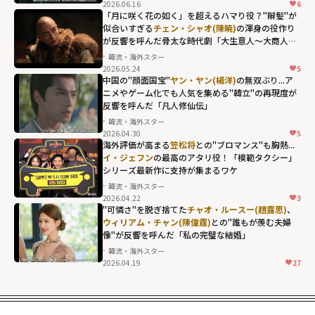
width="304"
2026.06.16
6
height="203"
「月に咲く花の如く」を超えるハマり役？"辮髪"が
似合いすぎる
チェン・シャオ(陳暁)
の渾身の役作り
loading="lazy"
が反響を呼んだ骨太な時代劇「大生意人～大商人へ
fetchpriority="h
の道～」
韓流・海外スター
igh">
2026.05.24
5
チェン・シャオ
中国の"顔面国宝"
ヤン・ヤン(楊洋)
の無双ぶり...ア
(陳暁)の渾身の役
ニメやゲーム化でも人気を集める"韓立"の再現度が
反響を呼んだ「凡人修仙伝」
作りが反響を呼
韓流・海外スター
んだ骨太な時代
2026.04.30
5
ヤン・ヤン(楊洋)
劇「大生意人～
海外評価が高まる
笠松将
との"ブロマンス"も胸熱...
の無双ぶり...アニ
イ・ジェフン
の最高のアタリ役！「模範タクシー」
大商人への道
シリーズ最新作に支持が集まるワケ
メやゲーム化で
～」"
韓流・海外スター
も人気を集め
width="304"
2026.04.22
3
イ・ジェフンの
る"韓立"の再現
height="203"
"可憐さ"を脱ぎ捨てた
チャオ・ルースー(趙露思)
、
最高のアタリ
ウィリアム・チャン(陳偉霆)
との"誰もが羨む夫婦
度が反響を呼ん
loading="lazy"
像"が反響を呼んだ「私の完璧な結婚」
役！「模範タク
だ「凡人修仙
fetchpriority="h
韓流・海外スター
シー」シリーズ
伝」"
igh">
2026.04.19
27
チャオ・ルース
最新作に支持が
width="304"
ー(趙露思)、
ウィ
集まるワケ"
height="203"
リアム・チャン
width="304"
loading="lazy"