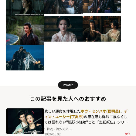
Related
この記事を見た人へのおすすめ
悲しい運命を体現した
ホウ・ミンハオ(侯明昊)
、
デ
ィン・ユーシー(丁禹兮)
の存在感も鮮烈！涙なくし
ては語れない"狐妖小紅娘"こと「恋狐妖伝」シリー
ズ第2章
韓流・海外スター
2026.06.02
7