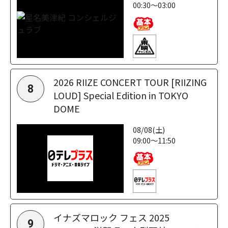
00:30～03:00
2026 RIIZE CONCERT TOUR [RIIZING
8
LOUD] Special Edition in TOKYO
DOME
08/08(土)
09:00～11:50
イナズマロック フェス 2025
9