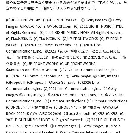
組や放送予定は予告なく変更される場合がありますのでご了承ください。放
送が終了した番組は、自動的にリストから削除されます。
(C)UP-FRONT WORKS
(C)UP-FRONT WORKS
ⓒ Getty Images
ⓒ Getty
Images
©MotoGP.com
©MotoGP.com
(C) 2021 BIGHIT MUSIC / HYBE.
All Rights Reserved.
(C) 2021 BIGHIT MUSIC / HYBE. All Rights Reserved.
(C)日本映画放送
(C)日本映画放送
(C)UP-FRONT WORKS
(C)UP-FRONT
WORKS
(C)2026 Line Communications.,Inc.
(C)2026 Line
Communications.,Inc.
©2023「あの花が咲く丘で、君とまた出会えた
ら。」製作委員会
©2023「あの花が咲く丘で、君とまた出会えたら。」製
作委員会
(C)UP-FRONT WORKS
(C)UP-FRONT WORKS
©MotoGP.com
©MotoGP.com
(C)2026 Line Communications.,Inc.
(C)2026 Line Communications.,Inc.
ⓒ Getty Images
ⓒ Getty Images
(c)Project III
(c)Project III
©Luca Gambuti
(C)2026 Line
Communications.,Inc.
(C)2026 Line Communications.,Inc.
ⓒ Getty
Images
ⓒ Getty Images
©2026 Line Communications.,Inc.
©2026 Line
Communications.,Inc.
(C) Ultimate Productions
(C) Ultimate Productions
(C)BNOI/アイナナ製作委員会
(C)BNOI/アイナナ製作委員会
©️VIVA LA
ROCK 2026
©️VIVA LA ROCK 2026
©Luca Gambuti
(C)KBS
(C)KBS
(C)
2021 BIGHIT MUSIC / HYBE. All Rights Reserved.
(C) 2021 BIGHIT MUSIC /
HYBE. All Rights Reserved.
ⓒ Getty Images
ⓒ Getty Images
(C)Media
Caravan International Limited
(C)Media Caravan International Limited