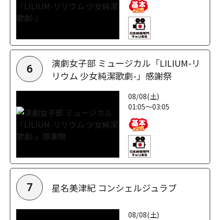
演劇女子部 ミュージカル「LILIUM-リ
6
リウム 少女純潔歌劇-」感謝祭
08/08(土)
01:05～03:05
星名美津紀 コンシェルジュラブ
7
08/08(土)