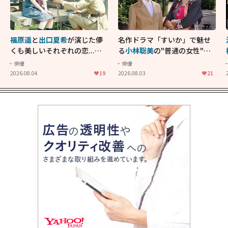
福原遥
と
出口夏希
が演じた儚
名作ドラマ「すいか」で魅せ
くも美しいそれぞれの恋...生
る
小林聡美
の"普通の女性"が
きることの尊さを教えてくれ
大人に刺さる...映画「かもめ
俳優
俳優
た映画「あの花が咲く丘で、
食堂」にも通じる静かな芝居
2026.08.04
19
2026.08.03
21
君とまた出会えたら。」