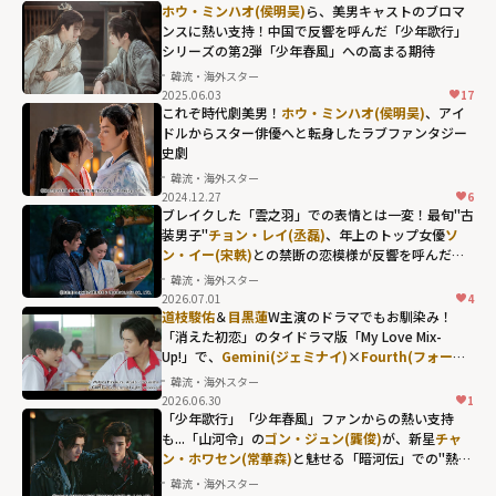
ホウ・ミンハオ(侯明昊)
ら、美男キャストのブロマ
ンスに熱い支持！中国で反響を呼んだ「少年歌行」
シリーズの第2弾「少年春風」への高まる期待
韓流・海外スター
2025.06.03
17
これぞ時代劇美男！
ホウ・ミンハオ(侯明昊)
、アイ
ドルからスター俳優へと転身したラブファンタジー
史劇
韓流・海外スター
2024.12.27
6
ブレイクした「雲之羽」での表情とは一変！最旬"古
装男子"
チョン・レイ(丞磊)
、年上のトップ女優
ソ
ン・イー(宋軼)
との禁断の恋模様が反響を呼んだ
「与晋長安」
韓流・海外スター
2026.07.01
4
チョン・レイ(丞
道枝駿佑
＆
目黒蓮
W主演のドラマでもお馴染み！
磊)、年上のトッ
「消えた初恋」のタイドラマ版「My Love Mix-
Up!」で、
Gemini(ジェミナイ)
×
Fourth(フォース)
プ女優
ソン・イ
が体現した"キュンの瞬間"
韓流・海外スター
ー(宋軼)
との禁断
2026.06.30
1
の恋模様が反響
「少年歌行」「少年春風」ファンからの熱い支持
も...「山河令」の
ゴン・ジュン(龔俊)
が、新星
チャ
を呼んだ「与晋
ン・ホワセン(常華森)
と魅せる「暗河伝」での"熱き
長安」"
絆"
韓流・海外スター