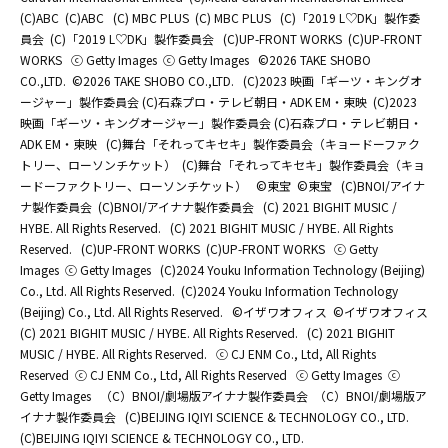
(C)ABC
(C)ABC
(C) MBC PLUS
(C) MBC PLUS
(C)「2019 L♡DK」製作委
員会
(C)「2019 L♡DK」製作委員会
(C)UP-FRONT WORKS
(C)UP-FRONT
WORKS
ⓒ Getty Images
ⓒ Getty Images
©2026 TAKE SHOBO
CO.,LTD.
©2026 TAKE SHOBO CO.,LTD.
(C)2023 映画「ギーツ・キングオ
ージャー」製作委員会 (C)石森プロ・テレビ朝日・ADK EM・東映
(C)2023
映画「ギーツ・キングオージャー」製作委員会 (C)石森プロ・テレビ朝日・
ADK EM・東映
(C)舞台「それってキセキ」製作委員会（キョードーファク
トリー、ローソンチケット）
(C)舞台「それってキセキ」製作委員会（キョ
ードーファクトリー、ローソンチケット）
©東宝
©東宝
(C)BNOI/アイナ
ナ製作委員会
(C)BNOI/アイナナ製作委員会
(C) 2021 BIGHIT MUSIC /
HYBE. All Rights Reserved.
(C) 2021 BIGHIT MUSIC / HYBE. All Rights
Reserved.
(C)UP-FRONT WORKS
(C)UP-FRONT WORKS
ⓒ Getty
Images
ⓒ Getty Images
(C)2024 Youku Information Technology (Beijing)
Co., Ltd. All Rights Reserved.
(C)2024 Youku Information Technology
(Beijing) Co., Ltd. All Rights Reserved.
©イザワオフィス
©イザワオフィス
(C) 2021 BIGHIT MUSIC / HYBE. All Rights Reserved.
(C) 2021 BIGHIT
MUSIC / HYBE. All Rights Reserved.
ⓒ CJ ENM Co., Ltd, All Rights
Reserved
ⓒ CJ ENM Co., Ltd, All Rights Reserved
ⓒ Getty Images
ⓒ
Getty Images
（C）BNOI/劇場版アイナナ製作委員会
（C）BNOI/劇場版ア
イナナ製作委員会
(C)BEIJING IQIYI SCIENCE & TECHNOLOGY CO., LTD.
(C)BEIJING IQIYI SCIENCE & TECHNOLOGY CO., LTD.