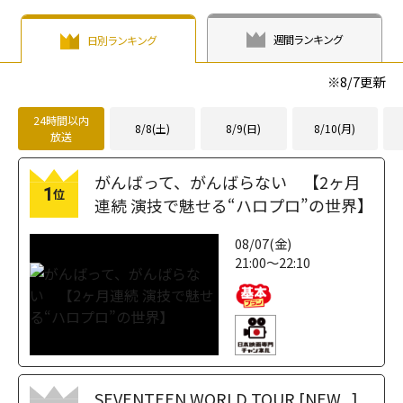
fetchpriority="h
もが羨む夫婦
loading="lazy"
igh">
像"が反響を呼ん
fetchpriority="h
週間ランキング
日別ランキング
だ「私の完璧な
igh">
結婚」"
※
8/7
更新
width="304"
height="203"
24時間以内
8/8(土)
8/9(日)
8/10(月)
放送
loading="lazy"
fetchpriority="h
がんばって、がんばらない 【2ヶ月
igh">
1
位
連続 演技で魅せる“ハロプロ”の世界】
08/07(金)
21:00～22:10
SEVENTEEN WORLD TOUR [NEW_]