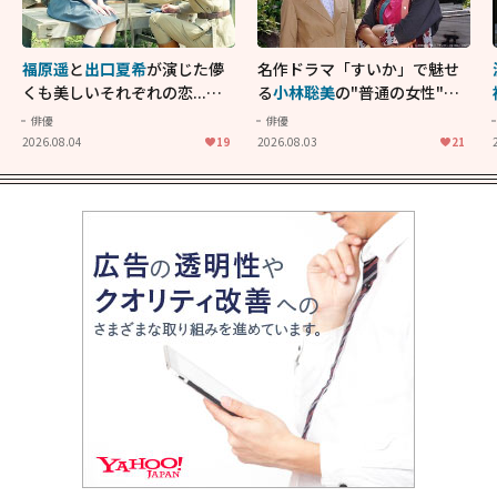
福原遥
と
出口夏希
が演じた儚
名作ドラマ「すいか」で魅せ
くも美しいそれぞれの恋...生
る
小林聡美
の"普通の女性"が
きることの尊さを教えてくれ
大人に刺さる...映画「かもめ
俳優
俳優
た映画「あの花が咲く丘で、
食堂」にも通じる静かな芝居
2026.08.04
19
2026.08.03
21
君とまた出会えたら。」