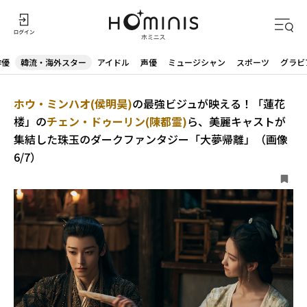
俳優
韓流・海外スター
アイドル
声優
ミュージシャン
スポーツ
グラビ
ホウ・ミンハオ(侯明昊)
の最強ビジュが映える！「蓮花
楼」の
チェン・ドゥーリン(陳都霊)
ら、美麗キャストが
集結した珠玉のダークファンタジー「大夢帰離」（画像
6/7）