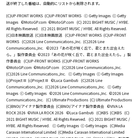
送が終了した番組は、自動的にリストから削除されます。
(C)UP-FRONT WORKS
(C)UP-FRONT WORKS
ⓒ Getty Images
ⓒ Getty
Images
©MotoGP.com
©MotoGP.com
(C) 2021 BIGHIT MUSIC / HYBE.
All Rights Reserved.
(C) 2021 BIGHIT MUSIC / HYBE. All Rights Reserved.
(C)日本映画放送
(C)日本映画放送
(C)UP-FRONT WORKS
(C)UP-FRONT
WORKS
(C)2026 Line Communications.,Inc.
(C)2026 Line
Communications.,Inc.
©2023「あの花が咲く丘で、君とまた出会えた
ら。」製作委員会
©2023「あの花が咲く丘で、君とまた出会えたら。」製
作委員会
(C)UP-FRONT WORKS
(C)UP-FRONT WORKS
©MotoGP.com
©MotoGP.com
(C)2026 Line Communications.,Inc.
(C)2026 Line Communications.,Inc.
ⓒ Getty Images
ⓒ Getty Images
(c)Project III
(c)Project III
©Luca Gambuti
(C)2026 Line
Communications.,Inc.
(C)2026 Line Communications.,Inc.
ⓒ Getty
Images
ⓒ Getty Images
©2026 Line Communications.,Inc.
©2026 Line
Communications.,Inc.
(C) Ultimate Productions
(C) Ultimate Productions
(C)BNOI/アイナナ製作委員会
(C)BNOI/アイナナ製作委員会
©️VIVA LA
ROCK 2026
©️VIVA LA ROCK 2026
©Luca Gambuti
(C)KBS
(C)KBS
(C)
2021 BIGHIT MUSIC / HYBE. All Rights Reserved.
(C) 2021 BIGHIT MUSIC /
HYBE. All Rights Reserved.
ⓒ Getty Images
ⓒ Getty Images
(C)Media
Caravan International Limited
(C)Media Caravan International Limited