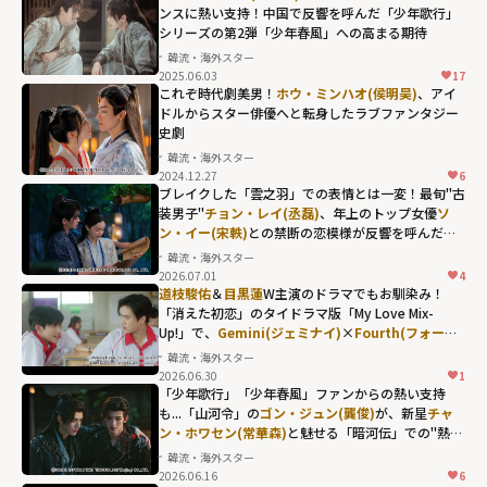
ンスに熱い支持！中国で反響を呼んだ「少年歌行」
シリーズの第2弾「少年春風」への高まる期待
韓流・海外スター
2025.06.03
17
これぞ時代劇美男！
ホウ・ミンハオ(侯明昊)
、アイ
ドルからスター俳優へと転身したラブファンタジー
史劇
韓流・海外スター
2024.12.27
6
ブレイクした「雲之羽」での表情とは一変！最旬"古
装男子"
チョン・レイ(丞磊)
、年上のトップ女優
ソ
ン・イー(宋軼)
との禁断の恋模様が反響を呼んだ
「与晋長安」
韓流・海外スター
2026.07.01
4
チョン・レイ(丞
道枝駿佑
＆
目黒蓮
W主演のドラマでもお馴染み！
磊)、年上のトッ
「消えた初恋」のタイドラマ版「My Love Mix-
Up!」で、
Gemini(ジェミナイ)
×
Fourth(フォース)
プ女優
ソン・イ
が体現した"キュンの瞬間"
韓流・海外スター
ー(宋軼)
との禁断
2026.06.30
1
の恋模様が反響
「少年歌行」「少年春風」ファンからの熱い支持
も...「山河令」の
ゴン・ジュン(龔俊)
が、新星
チャ
を呼んだ「与晋
ン・ホワセン(常華森)
と魅せる「暗河伝」での"熱き
長安」"
絆"
韓流・海外スター
width="304"
2026.06.16
6