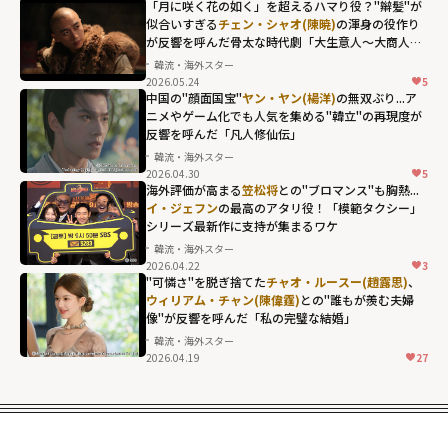
height="203"
「月に咲く花の如く」を超えるハマり役？"辮髪"が
似合いすぎる
チェン・シャオ(陳暁)
の渾身の役作り
loading="lazy"
が反響を呼んだ骨太な時代劇「大生意人～大商人へ
fetchpriority="h
の道～」
韓流・海外スター
igh">
2026.05.24
5
チェン・シャオ
中国の"顔面国宝"
ヤン・ヤン(楊洋)
の無双ぶり...ア
(陳暁)の渾身の役
ニメやゲーム化でも人気を集める"韓立"の再現度が
反響を呼んだ「凡人修仙伝」
作りが反響を呼
韓流・海外スター
んだ骨太な時代
2026.04.30
5
ヤン・ヤン(楊洋)
劇「大生意人～
海外評価が高まる
笠松将
との"ブロマンス"も胸熱...
の無双ぶり...アニ
イ・ジェフン
の最高のアタリ役！「模範タクシー」
大商人への道
シリーズ最新作に支持が集まるワケ
メやゲーム化で
～」"
韓流・海外スター
も人気を集め
width="304"
2026.04.22
3
イ・ジェフンの
る"韓立"の再現
height="203"
"可憐さ"を脱ぎ捨てた
チャオ・ルースー(趙露思)
、
最高のアタリ
ウィリアム・チャン(陳偉霆)
との"誰もが羨む夫婦
度が反響を呼ん
loading="lazy"
像"が反響を呼んだ「私の完璧な結婚」
役！「模範タク
だ「凡人修仙
fetchpriority="h
韓流・海外スター
シー」シリーズ
伝」"
igh">
2026.04.19
27
チャオ・ルース
最新作に支持が
width="304"
ー(趙露思)、
ウィ
集まるワケ"
height="203"
リアム・チャン
width="304"
loading="lazy"
(陳偉霆)
との"誰
height="203"