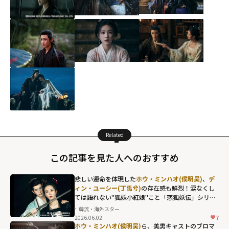
Related
この記事を見た人へのおすすめ
悲しい運命を体現した
ホウ・ミンハオ(侯明昊)
、
デ
ィン・ユーシー(丁禹兮)
の存在感も鮮烈！涙なくし
ては語れない"狐妖小紅娘"こと「恋狐妖伝」シリー
ズ第2章
韓流・海外スター
2026.06.02
7
ホウ・ミンハオ(侯明昊)
ら、美男キャストのブロマ