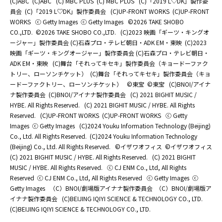
(C)ABC
(C)ABC
(C) MBC PLUS
(C) MBC PLUS
(C)「2019 L♡DK」製作委
員会
(C)「2019 L♡DK」製作委員会
(C)UP-FRONT WORKS
(C)UP-FRONT
WORKS
ⓒ Getty Images
ⓒ Getty Images
©2026 TAKE SHOBO
CO.,LTD.
©2026 TAKE SHOBO CO.,LTD.
(C)2023 映画「ギーツ・キングオ
ージャー」製作委員会 (C)石森プロ・テレビ朝日・ADK EM・東映
(C)2023
映画「ギーツ・キングオージャー」製作委員会 (C)石森プロ・テレビ朝日・
ADK EM・東映
(C)舞台「それってキセキ」製作委員会（キョードーファク
トリー、ローソンチケット）
(C)舞台「それってキセキ」製作委員会（キョ
ードーファクトリー、ローソンチケット）
©東宝
©東宝
(C)BNOI/アイナ
ナ製作委員会
(C)BNOI/アイナナ製作委員会
(C) 2021 BIGHIT MUSIC /
HYBE. All Rights Reserved.
(C) 2021 BIGHIT MUSIC / HYBE. All Rights
Reserved.
(C)UP-FRONT WORKS
(C)UP-FRONT WORKS
ⓒ Getty
Images
ⓒ Getty Images
(C)2024 Youku Information Technology (Beijing)
Co., Ltd. All Rights Reserved.
(C)2024 Youku Information Technology
(Beijing) Co., Ltd. All Rights Reserved.
©イザワオフィス
©イザワオフィス
(C) 2021 BIGHIT MUSIC / HYBE. All Rights Reserved.
(C) 2021 BIGHIT
MUSIC / HYBE. All Rights Reserved.
ⓒ CJ ENM Co., Ltd, All Rights
Reserved
ⓒ CJ ENM Co., Ltd, All Rights Reserved
ⓒ Getty Images
ⓒ
Getty Images
（C）BNOI/劇場版アイナナ製作委員会
（C）BNOI/劇場版ア
イナナ製作委員会
(C)BEIJING IQIYI SCIENCE & TECHNOLOGY CO., LTD.
(C)BEIJING IQIYI SCIENCE & TECHNOLOGY CO., LTD.