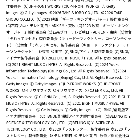
作委員会
(C)UP-FRONT WORKS
(C)UP-FRONT WORKS
ⓒ Getty
Images
ⓒ Getty Images
©2026 TAKE SHOBO CO.,LTD.
©2026 TAKE
SHOBO CO.,LTD.
(C)2023 映画「ギーツ・キングオージャー」製作委員会
(C)石森プロ・テレビ朝日・ADK EM・東映
(C)2023 映画「ギーツ・キング
オージャー」製作委員会 (C)石森プロ・テレビ朝日・ADK EM・東映
(C)舞台
「それってキセキ」製作委員会（キョードーファクトリー、ローソンチケッ
ト）
(C)舞台「それってキセキ」製作委員会（キョードーファクトリー、ロ
ーソンチケット）
©東宝
©東宝
(C)BNOI/アイナナ製作委員会
(C)BNOI/
アイナナ製作委員会
(C) 2021 BIGHIT MUSIC / HYBE. All Rights Reserved.
(C) 2021 BIGHIT MUSIC / HYBE. All Rights Reserved.
(C)2024 Youku
Information Technology (Beijing) Co., Ltd. All Rights Reserved.
(C)2024
Youku Information Technology (Beijing) Co., Ltd. All Rights Reserved.
ⓒ
Getty Images
ⓒ Getty Images
(C)UP-FRONT WORKS
(C)UP-FRONT
WORKS
©イザワオフィス
©イザワオフィス
ⓒ CJ ENM Co., Ltd, All
Rights Reserved
ⓒ CJ ENM Co., Ltd, All Rights Reserved
(C) 2021 BIGHIT
MUSIC / HYBE. All Rights Reserved.
(C) 2021 BIGHIT MUSIC / HYBE. All
Rights Reserved.
ⓒ Getty Images
ⓒ Getty Images
（C）BNOI/劇場版ア
イナナ製作委員会
（C）BNOI/劇場版アイナナ製作委員会
(C)BEIJING IQIYI
SCIENCE & TECHNOLOGY CO., LTD.
(C)BEIJING IQIYI SCIENCE &
TECHNOLOGY CO., LTD.
©2020「ラストレター」製作委員会
©2020「ラ
ストレター」製作委員会
© テレビ朝日
© テレビ朝日
原作／株式会社コ