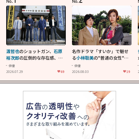
No.
No.
渡哲也
のショットガン、
石原
名作ドラマ「すいか」で魅せ
裕次郎
の圧倒的な存在感、
舘
る
小林聡美
の"普通の女性"が
ひろし
のバイクアクショ
大人に刺さる...映画「かもめ
俳優
俳優
ン！"大門軍団"のカッコよさ
食堂」にも通じる静かな芝居
2026.07.29
69
2026.08.03
19
が詰まった「西部警察 PART-
II」