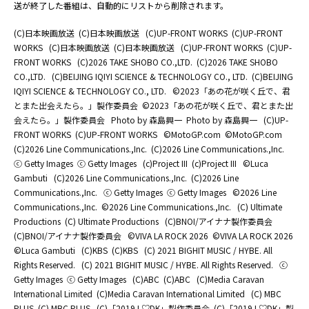
送が終了した番組は、自動的にリストから削除されます。
(C)日本映画放送
(C)日本映画放送
(C)UP-FRONT WORKS
(C)UP-FRONT
WORKS
(C)日本映画放送
(C)日本映画放送
(C)UP-FRONT WORKS
(C)UP-
FRONT WORKS
(C)2026 TAKE SHOBO CO.,LTD.
(C)2026 TAKE SHOBO
CO.,LTD.
(C)BEIJING IQIYI SCIENCE & TECHNOLOGY CO., LTD.
(C)BEIJING
IQIYI SCIENCE & TECHNOLOGY CO., LTD.
©2023「あの花が咲く丘で、君
とまた出会えたら。」製作委員会
©2023「あの花が咲く丘で、君とまた出
会えたら。」製作委員会
Photo by 森島興一
Photo by 森島興一
(C)UP-
FRONT WORKS
(C)UP-FRONT WORKS
©MotoGP.com
©MotoGP.com
(C)2026 Line Communications.,Inc.
(C)2026 Line Communications.,Inc.
ⓒ Getty Images
ⓒ Getty Images
(c)Project III
(c)Project III
©Luca
Gambuti
(C)2026 Line Communications.,Inc.
(C)2026 Line
Communications.,Inc.
ⓒ Getty Images
ⓒ Getty Images
©2026 Line
Communications.,Inc.
©2026 Line Communications.,Inc.
(C) Ultimate
Productions
(C) Ultimate Productions
(C)BNOI/アイナナ製作委員会
(C)BNOI/アイナナ製作委員会
©️VIVA LA ROCK 2026
©️VIVA LA ROCK 2026
©Luca Gambuti
(C)KBS
(C)KBS
(C) 2021 BIGHIT MUSIC / HYBE. All
Rights Reserved.
(C) 2021 BIGHIT MUSIC / HYBE. All Rights Reserved.
ⓒ
Getty Images
ⓒ Getty Images
(C)ABC
(C)ABC
(C)Media Caravan
International Limited
(C)Media Caravan International Limited
(C) MBC
PLUS
(C) MBC PLUS
(C)「2019 L♡DK」製作委員会
(C)「2019 L♡DK」製