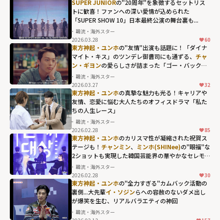
SUPER JUNIOR
の"20周年"を象徴するセットリス
トに歓喜！ファンへの深い愛情が込められた
「SUPER SHOW 10」日本最終公演の舞台裏も...
韓流・海外スター
2026.03.28
60
東方神起・ユンホ
の"友情"出演も話題に！「ダイナ
マイト・キス」のツンデレ御曹司にも通ずる、
チャ
ン・ギヨン
の愛らしさが詰まった「ゴー・バック夫
婦」
韓流・海外スター
2026.03.27
32
チャン・ギヨン
東方神起・ユンホ
の真摯な魅力も光る！キャリアや
の愛らしさが詰
友情、恋愛に悩む大人たちのオフィスドラマ「私た
ちの人生レース」
まった「ゴー・
韓流・海外スター
バック夫婦」"
2026.02.28
85
width="304"
東方神起・ユンホ
のカリスマ性が凝縮された祝賀ス
テージも！
チャンミン
、
ミンホ(SHINee)
の"眼福"な
height="203"
2ショットも実現した韓国芸能界の華やかなセレモ
loading="lazy"
ニー
韓流・海外スター
fetchpriority="h
2026.02.28
30
igh">
東方神起・ユンホ
の"全力すぎる"カムバック活動の
裏側...大先輩
イ・ソジン
らへの容赦のないダメ出し
が爆笑を生む、リアルバラエティの神回
韓流・海外スター