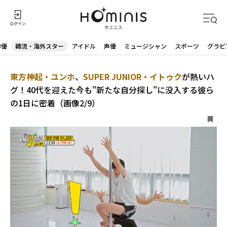
俳優
韓流・海外スター
アイドル
声優
ミュージシャン
スポーツ
グラビ
東方神起・ユンホ
、
SUPER JUNIOR・イトゥク
が熱いハ
グ！40代を迎えた今も"新たな自分探し"に没入する彼ら
の1日に密着（画像2/9）