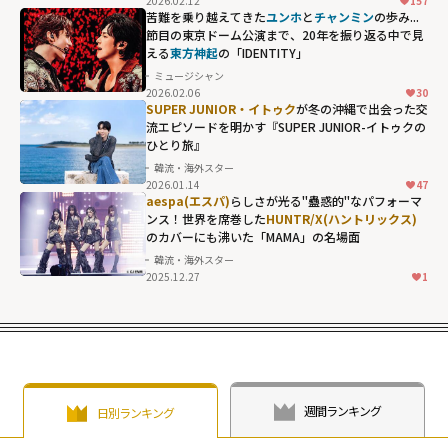
2026.02.12
157
イ・ソジンらへ
苦難を乗り越えてきた
ユンホ
と
チャンミン
の歩み...
の容赦のないダ
節目の東京ドーム公演まで、20年を振り返る中で見
える
東方神起
の「IDENTITY」
メ出しが爆笑を
ミュージシャン
生む、リアルバ
2026.02.06
30
ラエティの神回"
SUPER JUNIOR・イトゥク
が冬の沖縄で出会った交
流エピソードを明かす『SUPER JUNIOR-イトゥクの
width="304"
ひとり旅』
height="203"
韓流・海外スター
loading="lazy"
2026.01.14
47
fetchpriority="h
aespa(エスパ)
らしさが光る"蠱惑的"なパフォーマ
ンス！世界を席巻した
HUNTR/X(ハントリックス)
igh">
のカバーにも沸いた「MAMA」の名場面
韓流・海外スター
2025.12.27
1
HUNTR/X(ハント
リックス)のカバ
ーにも沸いた
「MAMA」の名場
面" width="304"
height="203"
週間ランキング
日別ランキング
loading="lazy"