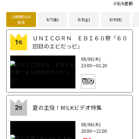
fetchpriority="h
※
8/6
更新
igh">
24時間以内
8/7(金)
8/8(土)
8/9(日)
放送
ＵＮＩＣＯＲＮ ＥＢＩ６０祭「６０
1
位
回目のエビだっピ」
08/06(木)
23:00～01:20
夏の主役！M!LKビデオ特集
2
位
08/06(木)
20:00～21:00