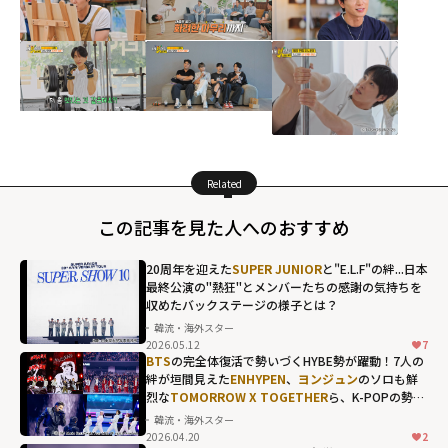
Related
この記事を見た人へのおすすめ
20周年を迎えた
SUPER JUNIOR
と"E.L.F"の絆...日本
最終公演の"熱狂"とメンバーたちの感謝の気持ちを
収めたバックステージの様子とは？
韓流・海外スター
2026.05.12
7
BTS
の完全体復活で勢いづくHYBE勢が躍動！7人の
絆が垣間見えた
ENHYPEN
、
ヨンジュン
のソロも鮮
烈な
TOMORROW X TOGETHER
ら、K-POPの勢い
を象徴する"国立競技場"の熱狂
韓流・海外スター
2026.04.20
2