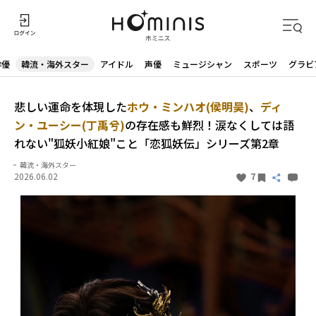
俳優
韓流・海外スター
アイドル
声優
ミュージシャン
スポーツ
グラビ
悲しい運命を体現した
ホウ・ミンハオ(侯明昊)
、
ディ
ン・ユーシー(丁禹兮)
の存在感も鮮烈！涙なくしては語
れない"狐妖小紅娘"こと「恋狐妖伝」シリーズ第2章
韓流・海外スター
2026.06.02
7