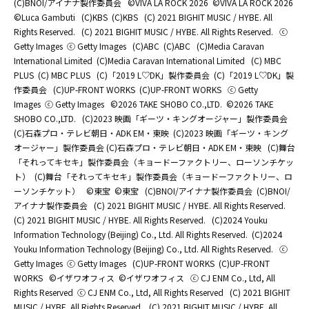
(C)BNOI/アイナナ製作委員会
©️VIVA LA ROCK 2026
©️VIVA LA ROCK 2026
©Luca Gambuti
(C)KBS
(C)KBS
(C) 2021 BIGHIT MUSIC / HYBE. All
Rights Reserved.
(C) 2021 BIGHIT MUSIC / HYBE. All Rights Reserved.
ⓒ
Getty Images
ⓒ Getty Images
(C)ABC
(C)ABC
(C)Media Caravan
International Limited
(C)Media Caravan International Limited
(C) MBC
PLUS
(C) MBC PLUS
(C)「2019 L♡DK」製作委員会
(C)「2019 L♡DK」製
作委員会
(C)UP-FRONT WORKS
(C)UP-FRONT WORKS
ⓒ Getty
Images
ⓒ Getty Images
©2026 TAKE SHOBO CO.,LTD.
©2026 TAKE
SHOBO CO.,LTD.
(C)2023 映画「ギーツ・キングオージャー」製作委員会
(C)石森プロ・テレビ朝日・ADK EM・東映
(C)2023 映画「ギーツ・キング
オージャー」製作委員会 (C)石森プロ・テレビ朝日・ADK EM・東映
(C)舞台
「それってキセキ」製作委員会（キョードーファクトリー、ローソンチケッ
ト）
(C)舞台「それってキセキ」製作委員会（キョードーファクトリー、ロ
ーソンチケット）
©東宝
©東宝
(C)BNOI/アイナナ製作委員会
(C)BNOI/
アイナナ製作委員会
(C) 2021 BIGHIT MUSIC / HYBE. All Rights Reserved.
(C) 2021 BIGHIT MUSIC / HYBE. All Rights Reserved.
(C)2024 Youku
Information Technology (Beijing) Co., Ltd. All Rights Reserved.
(C)2024
Youku Information Technology (Beijing) Co., Ltd. All Rights Reserved.
ⓒ
Getty Images
ⓒ Getty Images
(C)UP-FRONT WORKS
(C)UP-FRONT
WORKS
©イザワオフィス
©イザワオフィス
ⓒ CJ ENM Co., Ltd, All
Rights Reserved
ⓒ CJ ENM Co., Ltd, All Rights Reserved
(C) 2021 BIGHIT
MUSIC / HYBE. All Rights Reserved.
(C) 2021 BIGHIT MUSIC / HYBE. All