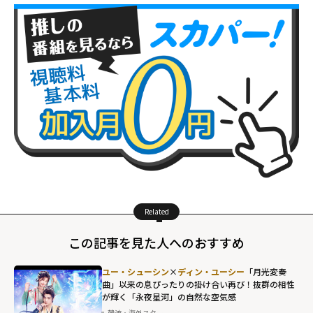
Related
この記事を見た人へのおすすめ
ユー・シューシン
×
ディン・ユーシー
「月光変奏
曲」以来の息ぴったりの掛け合い再び！抜群の相性
が輝く「永夜星河」の自然な空気感
韓流・海外スター