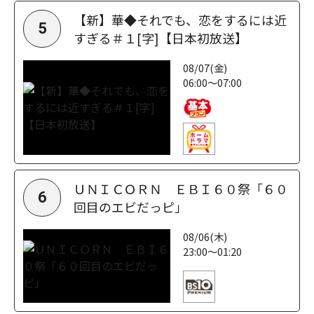
【新】華◆それでも、恋をするには近
5
すぎる＃１[字]【日本初放送】
08/07(金)
06:00～07:00
ＵＮＩＣＯＲＮ ＥＢＩ６０祭「６０
6
回目のエビだっピ」
08/06(木)
23:00～01:20