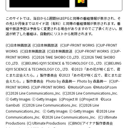
このサイトでは、当日から1週間分はEPGと同等の番組情報が表示され、そ
の先1か月後まではガイド誌（有料）と同等の番組情報が表示されます。番
組や放送予定は予告なく変更される場合がありますのでご了承ください。放
送が終了した番組は、自動的にリストから削除されます。
(C)日本映画放送
(C)日本映画放送
(C)UP-FRONT WORKS
(C)UP-FRONT
WORKS
(C)日本映画放送
(C)日本映画放送
(C)UP-FRONT WORKS
(C)UP-
FRONT WORKS
(C)2026 TAKE SHOBO CO.,LTD.
(C)2026 TAKE SHOBO
CO.,LTD.
(C)BEIJING IQIYI SCIENCE & TECHNOLOGY CO., LTD.
(C)BEIJING
IQIYI SCIENCE & TECHNOLOGY CO., LTD.
©2023「あの花が咲く丘で、君
とまた出会えたら。」製作委員会
©2023「あの花が咲く丘で、君とまた出
会えたら。」製作委員会
Photo by 森島興一
Photo by 森島興一
(C)UP-
FRONT WORKS
(C)UP-FRONT WORKS
©MotoGP.com
©MotoGP.com
(C)2026 Line Communications.,Inc.
(C)2026 Line Communications.,Inc.
ⓒ Getty Images
ⓒ Getty Images
(c)Project III
(c)Project III
©Luca
Gambuti
(C)2026 Line Communications.,Inc.
(C)2026 Line
Communications.,Inc.
ⓒ Getty Images
ⓒ Getty Images
©2026 Line
Communications.,Inc.
©2026 Line Communications.,Inc.
(C) Ultimate
Productions
(C) Ultimate Productions
(C)BNOI/アイナナ製作委員会