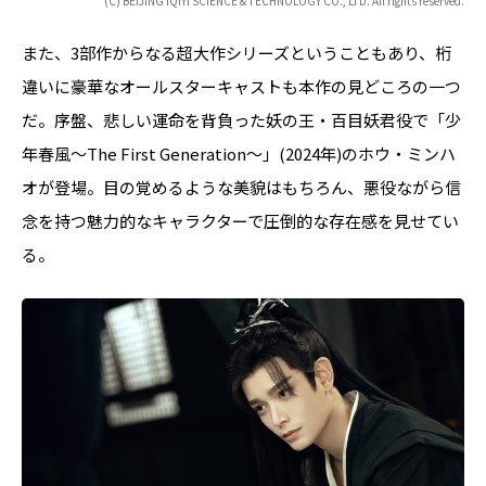
(C) BEIJING IQIYI SCIENCE & TECHNOLOGY CO., LTD. All rights reserved.
また、3部作からなる超大作シリーズということもあり、桁
違いに豪華なオールスターキャストも本作の見どころの一つ
だ。序盤、悲しい運命を背負った妖の王・百目妖君役で「少
年春風～The First Generation～」(2024年)のホウ・ミンハ
オが登場。目の覚めるような美貌はもちろん、悪役ながら信
念を持つ魅力的なキャラクターで圧倒的な存在感を見せてい
る。