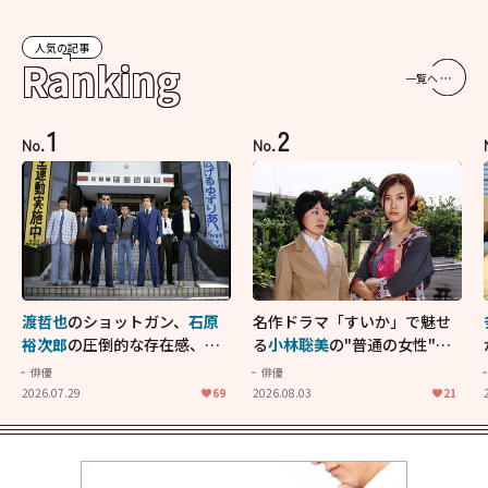
人気の記事
Ranking
一覧へ
1
2
No.
No.
渡哲也
のショットガン、
石原
名作ドラマ「すいか」で魅せ
裕次郎
の圧倒的な存在感、
舘
る
小林聡美
の"普通の女性"が
ひろし
のバイクアクショ
大人に刺さる...映画「かもめ
俳優
俳優
ン！"大門軍団"のカッコよさ
食堂」にも通じる静かな芝居
2026.07.29
69
2026.08.03
21
が詰まった「西部警察 PART-
II」