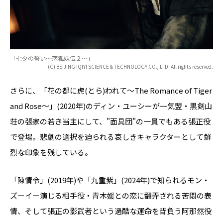
「七夕の誓い～恋狐妖伝２～」
(C) BEIJING IQIYI SCIENCE & TECHNOLOGY CO., LTD. All rights reserved.
さらに、「花の都に虎(とら)われて～The Romance of Tiger
and Rose～」(2020年)のディン・ユーシーが一気盟・黒剣山
荘の張家の若き当主にして、"面具団"の一員でもある張正役
で登場。悲劇の選択を迫られる哀しきキャラクターとして鮮
烈な印象を残している。
「陳情令」(2019年)や「九重紫」(2024年)で知られるモン・
ズーイー演じる相手役・青木媛との恋に翻弄される苦悶の表
情、そして張正の影武者という過酷な運命を背負う阿那然役