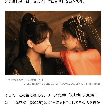
との演じ分けは、涙なくしては見られないだろう。
「七夕の誓い～恋狐妖伝２～」
(C) BEIJING IQIYI SCIENCE & TECHNOLOGY CO., LTD. All rights reserved.
そして、この後に控えるシリーズ第3章「天地剣心(原題)」
は、「蓮花楼」(2022年)など"古装男神"としてその名を轟か