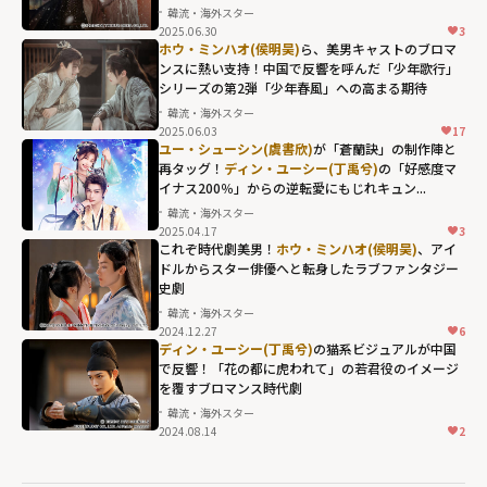
紫」の名場面
韓流・海外スター
2025.06.30
3
ホウ・ミンハオ(侯明昊)
ら、美男キャストのブロマ
ンスに熱い支持！中国で反響を呼んだ「少年歌行」
シリーズの第2弾「少年春風」への高まる期待
韓流・海外スター
2025.06.03
17
ユー・シューシン(虞書欣)
が「蒼蘭訣」の制作陣と
再タッグ！
ディン・ユーシー(丁禹兮)
の「好感度マ
イナス200％」からの逆転愛にもじれキュン...
韓流・海外スター
2025.04.17
3
これぞ時代劇美男！
ホウ・ミンハオ(侯明昊)
、アイ
ドルからスター俳優へと転身したラブファンタジー
史劇
韓流・海外スター
2024.12.27
6
ディン・ユーシー(丁禹兮)
の猫系ビジュアルが中国
で反響！「花の都に虎われて」の若君役のイメージ
を覆すブロマンス時代劇
韓流・海外スター
2024.08.14
2