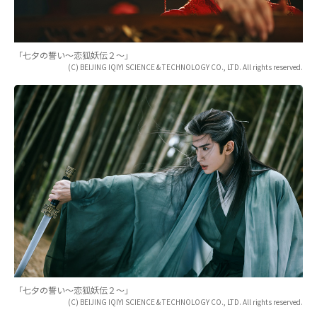
「七夕の誓い～恋狐妖伝２～」
(C) BEIJING IQIYI SCIENCE & TECHNOLOGY CO., LTD. All rights reserved.
「七夕の誓い～恋狐妖伝２～」
(C) BEIJING IQIYI SCIENCE & TECHNOLOGY CO., LTD. All rights reserved.