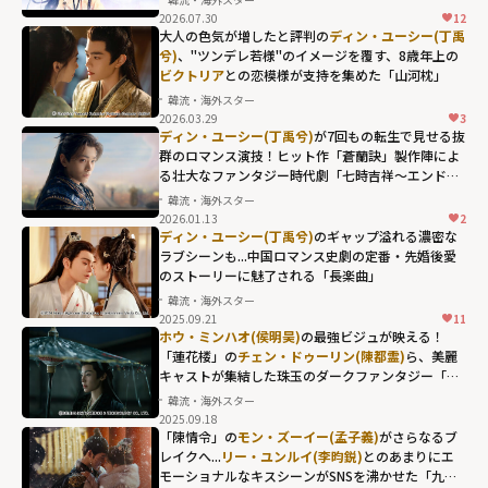
2026.07.30
12
大人の色気が増したと評判の
ディン・ユーシー(丁禹
兮)
、"ツンデレ若様"のイメージを覆す、8歳年上の
ビクトリア
との恋模様が支持を集めた「山河枕」
韓流・海外スター
2026.03.29
3
ビクトリアとの
ディン・ユーシー(丁禹兮)
が7回もの転生で見せる抜
恋模様が支持を
群のロマンス演技！ヒット作「蒼蘭訣」製作陣によ
る壮大なファンタジー時代劇「七時吉祥～エンドレ
集めた「山河
ス・ラブ～」
韓流・海外スター
枕」"
2026.01.13
2
width="304"
ディン・ユーシー(丁禹兮)
のギャップ溢れる濃密な
ラブシーンも...中国ロマンス史劇の定番・先婚後愛
height="203"
のストーリーに魅了される「長楽曲」
loading="lazy"
韓流・海外スター
fetchpriority="h
2025.09.21
11
igh">
ホウ・ミンハオ(侯明昊)
の最強ビジュが映える！
「蓮花楼」の
チェン・ドゥーリン(陳都霊)
ら、美麗
キャストが集結した珠玉のダークファンタジー「大
夢帰離」
韓流・海外スター
2025.09.18
「陳情令」の
モン・ズーイー(孟子義)
がさらなるブ
レイクへ...
リー・ユンルイ(李昀鋭)
とのあまりにエ
モーショナルなキスシーンがSNSを沸かせた「九重