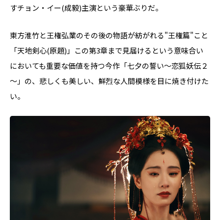
すチョン・イー(成毅)主演という豪華ぶりだ。
東方淮竹と王権弘業のその後の物語が紡がれる"王権篇"こと
「天地剣心(原題)」――この第3章まで見届けるという意味合い
においても重要な価値を持つ今作「七夕の誓い～恋狐妖伝２
～」の、悲しくも美しい、鮮烈な人間模様を目に焼き付けた
い。