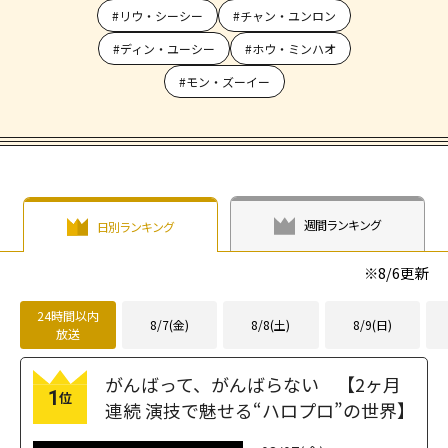
#リウ・シーシー
#チャン・ユンロン
#ディン・ユーシー
#ホウ・ミンハオ
#モン・ズーイー
週間ランキング
日別ランキング
※
8/6
更新
24時間以内
8/7(金)
8/8(土)
8/9(日)
放送
がんばって、がんばらない 【2ヶ月
1
位
連続 演技で魅せる“ハロプロ”の世界】