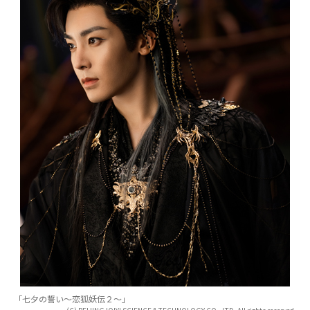
「七夕の誓い～恋狐妖伝２～」