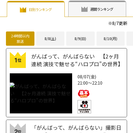
週間ランキング
日別ランキング
※
8/7
更新
24時間以内
8/8(土)
8/9(日)
8/10(月)
放送
がんばって、がんばらない 【2ヶ月
1
位
連続 演技で魅せる“ハロプロ”の世界】
08/07(金)
21:00～22:10
「がんばって、がんばらない」撮影日
2
位