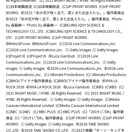
All Rights Reserved.
(C) 2021 BIGHIT MUSIC / HYBE. All Rights Reserved.
(C)日本映画放送
(C)日本映画放送
(C)UP-FRONT WORKS
(C)UP-FRONT
WORKS
©2023「あの花が咲く丘で、君とまた出会えたら。」製作委員会
©2023「あの花が咲く丘で、君とまた出会えたら。」製作委員会
Photo
by 森島興一
Photo by 森島興一
(C)BEIJING IQIYI SCIENCE &
TECHNOLOGY CO., LTD.
(C)BEIJING IQIYI SCIENCE & TECHNOLOGY CO.,
LTD.
(C)UP-FRONT WORKS
(C)UP-FRONT WORKS
©MotoGP.com
©MotoGP.com
(C)2026 Line Communications.,Inc.
(C)2026 Line Communications.,Inc.
ⓒ Getty Images
ⓒ Getty Images
(c)Project III
(c)Project III
©Luca Gambuti
(C)2026 Line
Communications.,Inc.
(C)2026 Line Communications.,Inc.
ⓒ Getty
Images
ⓒ Getty Images
©2026 Line Communications.,Inc.
©2026 Line
Communications.,Inc.
(C) Ultimate Productions
(C) Ultimate Productions
(C)BNOI/アイナナ製作委員会
(C)BNOI/アイナナ製作委員会
©️VIVA LA
ROCK 2026
©️VIVA LA ROCK 2026
©Luca Gambuti
(C)KBS
(C)KBS
(C)
2021 BIGHIT MUSIC / HYBE. All Rights Reserved.
(C) 2021 BIGHIT MUSIC /
HYBE. All Rights Reserved.
ⓒ Getty Images
ⓒ Getty Images
(C)Media
Caravan International Limited
(C)Media Caravan International Limited
(C)ABC
(C)ABC
(C) MBC PLUS
(C) MBC PLUS
(C)「2019 L♡DK」製作委
員会
(C)「2019 L♡DK」製作委員会
(C)UP-FRONT WORKS
(C)UP-FRONT
WORKS
ⓒ Getty Images
ⓒ Getty Images
©2026 TAKE SHOBO
CO.,LTD.
©2026 TAKE SHOBO CO.,LTD.
(C)2023 映画「ギーツ・キングオ