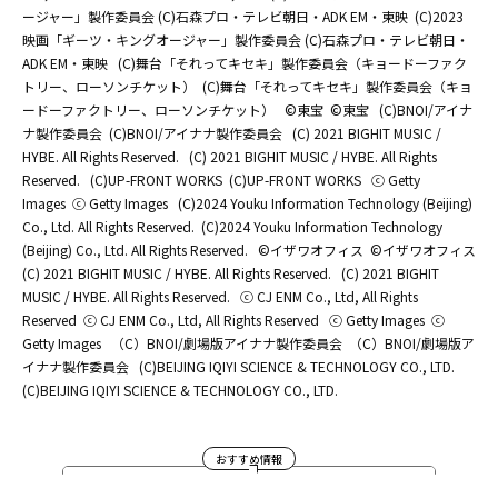
ージャー」製作委員会 (C)石森プロ・テレビ朝日・ADK EM・東映
(C)2023
映画「ギーツ・キングオージャー」製作委員会 (C)石森プロ・テレビ朝日・
ADK EM・東映
(C)舞台「それってキセキ」製作委員会（キョードーファク
トリー、ローソンチケット）
(C)舞台「それってキセキ」製作委員会（キョ
ードーファクトリー、ローソンチケット）
©東宝
©東宝
(C)BNOI/アイナ
ナ製作委員会
(C)BNOI/アイナナ製作委員会
(C) 2021 BIGHIT MUSIC /
HYBE. All Rights Reserved.
(C) 2021 BIGHIT MUSIC / HYBE. All Rights
Reserved.
(C)UP-FRONT WORKS
(C)UP-FRONT WORKS
ⓒ Getty
Images
ⓒ Getty Images
(C)2024 Youku Information Technology (Beijing)
Co., Ltd. All Rights Reserved.
(C)2024 Youku Information Technology
(Beijing) Co., Ltd. All Rights Reserved.
©イザワオフィス
©イザワオフィス
(C) 2021 BIGHIT MUSIC / HYBE. All Rights Reserved.
(C) 2021 BIGHIT
MUSIC / HYBE. All Rights Reserved.
ⓒ CJ ENM Co., Ltd, All Rights
Reserved
ⓒ CJ ENM Co., Ltd, All Rights Reserved
ⓒ Getty Images
ⓒ
Getty Images
（C）BNOI/劇場版アイナナ製作委員会
（C）BNOI/劇場版ア
イナナ製作委員会
(C)BEIJING IQIYI SCIENCE & TECHNOLOGY CO., LTD.
(C)BEIJING IQIYI SCIENCE & TECHNOLOGY CO., LTD.
おすすめ情報