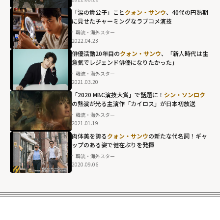
「涙の貴公子」こと
クォン・サンウ
、40代の円熟期
に見せたチャーミングなラブコメ演技
韓流・海外スター
2022.04.23
俳優活動20年目の
クォン・サンウ
、「新人時代は生
意気でレジェンド俳優になりたかった」
韓流・海外スター
2021.03.20
「2020 MBC演技大賞」で話題に！
シン・ソンロク
の熱演が光る主演作「カイロス」が日本初放送
韓流・海外スター
2021.01.19
肉体美を誇る
クォン・サンウ
の新たな代名詞！ギャ
ップのある姿で健在ぶりを発揮
韓流・海外スター
2020.09.06