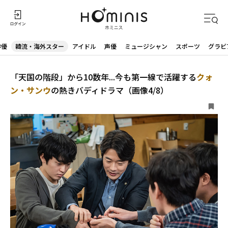
俳優
韓流・海外スター
アイドル
声優
ミュージシャン
スポーツ
グラビ
「天国の階段」から10数年...今も第一線で活躍する
クォ
ン・サンウ
の熱きバディドラマ（画像4/8）