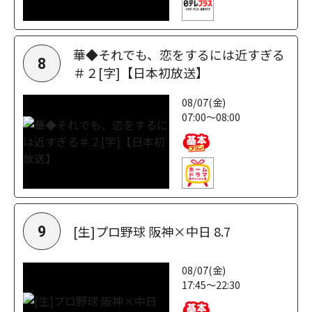
華◆それでも、恋をするには近すぎる
8
＃２[字]【日本初放送】
08/07(金)
07:00～08:00
[生]プロ野球 阪神×中日 8.7
9
08/07(金)
17:45～22:30