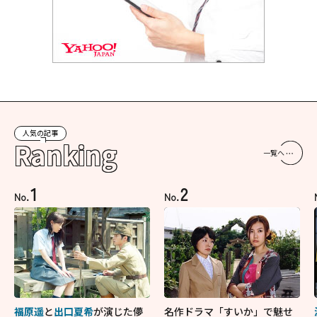
人気の記事
Ranking
一覧へ
1
2
No.
No.
福原遥
と
出口夏希
が演じた儚
名作ドラマ「すいか」で魅せ