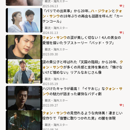
韓流・海外スター
2025.06.13
2
「バリでの出来事」から20年...
ハ・ジウォン
と
クォ
ン・サンウ
の18年ぶりの再会も話題を呼んだ「カー
テンコール」
韓流・海外スター
2024.01.13
1
クォン・サンウ
の涙が美しく切ない！4人の男女の
愛憎を描いたラブストーリー「バッド・ラブ」
韓流・海外スター
2023.09.30
涙の貴公子と呼ばれた「天国の階段」から20年、
ク
ォン・サンウ
が多くの共感と支持を集めた「情けな
いけど憎めない」リアルなおじさん像
韓流・海外スター
2023.05.19
ハジけたキャラが最高！「イケおじ」な
クォン・サ
ンウ
の魅力が詰まった痛快なバディ劇
韓流・海外スター
2022.09.27
1
クォン・サンウ
の見惚れるような肉体美！凄まじい
役作りで「復讐に取りつかれた男」の闇を体現
韓流・海外スター
2022.08.26