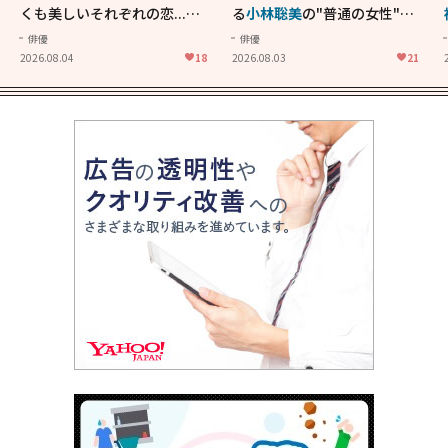
くも美しいそれぞれの恋...生
る
小林聡美
の"普通の女性"が
きることの尊さを教えてくれ
大人に刺さる...映画「かもめ
俳優
俳優
た映画「あの花が咲く丘で、
食堂」にも通じる静かな芝居
2026.08.04
18
2026.08.03
21
君とまた出会えたら。」