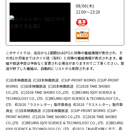
08/06(木)
21:00～23:20
このサイトでは、当日から1週間分はEPGと同等の番組情報が表示され、そ
の先1か月後まではガイド誌（有料）と同等の番組情報が表示されます。番
組や放送予定は予告なく変更される場合がありますのでご了承ください。放
送が終了した番組は、自動的にリストから削除されます。
(C)日本映画放送
(C)日本映画放送
(C)UP-FRONT WORKS
(C)UP-FRONT
WORKS
(C)日本映画放送
(C)日本映画放送
(C)2026 TAKE SHOBO
CO.,LTD.
(C)2026 TAKE SHOBO CO.,LTD.
(C)BEIJING IQIYI SCIENCE &
TECHNOLOGY CO., LTD.
(C)BEIJING IQIYI SCIENCE & TECHNOLOGY CO.,
LTD.
©2020「ラストレター」製作委員会
©2020「ラストレター」製作委
員会
(C)日本映画放送
(C)日本映画放送
(C)UP-FRONT WORKS
(C)UP-
FRONT WORKS
(C)2026 TAKE SHOBO CO.,LTD.
(C)2026 TAKE SHOBO
CO.,LTD.
(C)BEIJING IQIYI SCIENCE & TECHNOLOGY CO., LTD.
(C)BEIJING
IQIYI SCIENCE & TECHNOLOGY CO., LTD.
©2023「あの花が咲く丘で、君