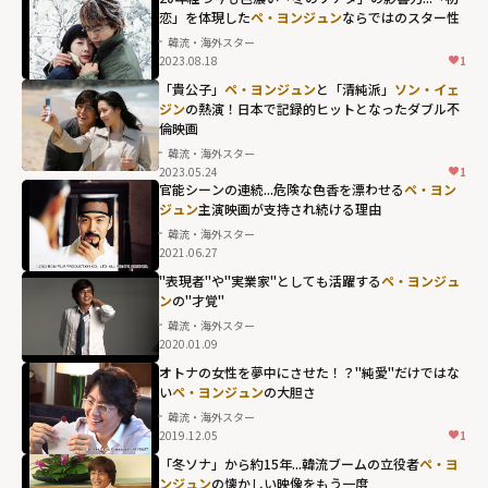
恋」を体現した
ペ・ヨンジュン
ならではのスター性
韓流・海外スター
2023.08.18
1
「貴公子」
ペ・ヨンジュン
と「清純派」
ソン・イェ
ジン
の熱演！日本で記録的ヒットとなったダブル不
倫映画
韓流・海外スター
2023.05.24
1
官能シーンの連続...危険な色香を漂わせる
ペ・ヨン
ジュン
主演映画が支持され続ける理由
韓流・海外スター
2021.06.27
"表現者"や"実業家"としても活躍する
ペ・ヨンジュ
ン
の"才覚"
韓流・海外スター
2020.01.09
ペ・ヨンジュン
オトナの女性を夢中にさせた！？"純愛"だけではな
い
ペ・ヨンジュン
の大胆さ
の"才覚""
韓流・海外スター
width="304"
2019.12.05
1
height="203"
ペ・ヨンジュン
「冬ソナ」から約15年...韓流ブームの立役者
ペ・ヨ
loading="lazy"
ンジュン
の懐かしい映像をもう一度