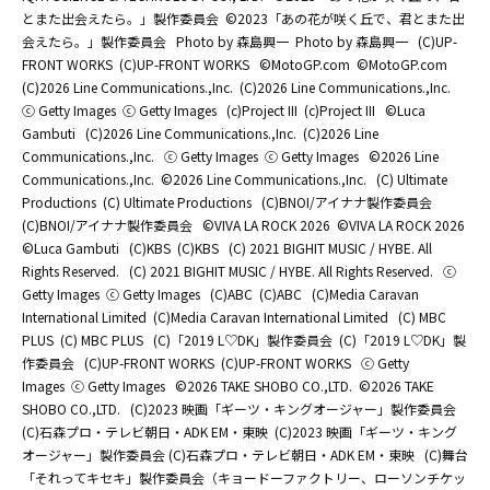
とまた出会えたら。」製作委員会
©2023「あの花が咲く丘で、君とまた出
会えたら。」製作委員会
Photo by 森島興一
Photo by 森島興一
(C)UP-
FRONT WORKS
(C)UP-FRONT WORKS
©MotoGP.com
©MotoGP.com
(C)2026 Line Communications.,Inc.
(C)2026 Line Communications.,Inc.
ⓒ Getty Images
ⓒ Getty Images
(c)Project III
(c)Project III
©Luca
Gambuti
(C)2026 Line Communications.,Inc.
(C)2026 Line
Communications.,Inc.
ⓒ Getty Images
ⓒ Getty Images
©2026 Line
Communications.,Inc.
©2026 Line Communications.,Inc.
(C) Ultimate
Productions
(C) Ultimate Productions
(C)BNOI/アイナナ製作委員会
(C)BNOI/アイナナ製作委員会
©️VIVA LA ROCK 2026
©️VIVA LA ROCK 2026
©Luca Gambuti
(C)KBS
(C)KBS
(C) 2021 BIGHIT MUSIC / HYBE. All
Rights Reserved.
(C) 2021 BIGHIT MUSIC / HYBE. All Rights Reserved.
ⓒ
Getty Images
ⓒ Getty Images
(C)ABC
(C)ABC
(C)Media Caravan
International Limited
(C)Media Caravan International Limited
(C) MBC
PLUS
(C) MBC PLUS
(C)「2019 L♡DK」製作委員会
(C)「2019 L♡DK」製
作委員会
(C)UP-FRONT WORKS
(C)UP-FRONT WORKS
ⓒ Getty
Images
ⓒ Getty Images
©2026 TAKE SHOBO CO.,LTD.
©2026 TAKE
SHOBO CO.,LTD.
(C)2023 映画「ギーツ・キングオージャー」製作委員会
(C)石森プロ・テレビ朝日・ADK EM・東映
(C)2023 映画「ギーツ・キング
オージャー」製作委員会 (C)石森プロ・テレビ朝日・ADK EM・東映
(C)舞台
「それってキセキ」製作委員会（キョードーファクトリー、ローソンチケッ