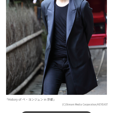
「History of ペ・ヨンジュン in 京都」
(C)Stream Media Corporation/KEYEAST