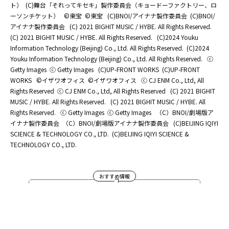
ト）
(C)舞台「それってキセキ」製作委員会（キョードーファクトリー、ロ
ーソンチケット）
©東宝
©東宝
(C)BNOI/アイナナ製作委員会
(C)BNOI/
アイナナ製作委員会
(C) 2021 BIGHIT MUSIC / HYBE. All Rights Reserved.
(C) 2021 BIGHIT MUSIC / HYBE. All Rights Reserved.
(C)2024 Youku
Information Technology (Beijing) Co., Ltd. All Rights Reserved.
(C)2024
Youku Information Technology (Beijing) Co., Ltd. All Rights Reserved.
ⓒ
Getty Images
ⓒ Getty Images
(C)UP-FRONT WORKS
(C)UP-FRONT
WORKS
©イザワオフィス
©イザワオフィス
ⓒ CJ ENM Co., Ltd, All
Rights Reserved
ⓒ CJ ENM Co., Ltd, All Rights Reserved
(C) 2021 BIGHIT
MUSIC / HYBE. All Rights Reserved.
(C) 2021 BIGHIT MUSIC / HYBE. All
Rights Reserved.
ⓒ Getty Images
ⓒ Getty Images
（C）BNOI/劇場版ア
イナナ製作委員会
（C）BNOI/劇場版アイナナ製作委員会
(C)BEIJING IQIYI
SCIENCE & TECHNOLOGY CO., LTD.
(C)BEIJING IQIYI SCIENCE &
TECHNOLOGY CO., LTD.
おすすめ情報