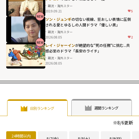
の大胆さ"
fetchpriority="h
韓流・海外スター
width="304"
2019.09.21
5
igh">
height="203"
NEW
ソン・ジュンギ
の切ない視線、狂おしい表情に圧倒
loading="lazy"
される――愛とゆるしの人間ドラマ「優しい男」
fetchpriority="h
韓流・海外スター
2026.08.05
2
igh">
NEW
レイ・ジャーイン
が絶望的な"死の任務"に挑む...共
感必至のドラマ「長安のライチ」
韓流・海外スター
2026.08.05
週間ランキング
日別ランキング
※
8/6
更新
24時間以内
8/7(金)
8/8(土)
8/9(日)