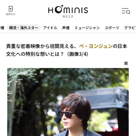
俳優
韓流・海外スター
アイドル
声優
ミュージシャン
スポーツ
グラビ
貴重な密着映像から垣間見える、
ペ・ヨンジュン
の日本
文化への特別な想いとは？（画像3/4）