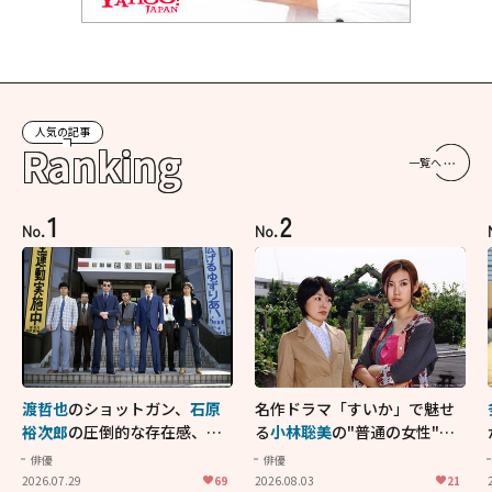
人気の記事
Ranking
一覧へ
1
2
No.
No.
渡哲也
のショットガン、
石原
名作ドラマ「すいか」で魅せ
裕次郎
の圧倒的な存在感、
舘
る
小林聡美
の"普通の女性"が
ひろし
のバイクアクショ
大人に刺さる...映画「かもめ
俳優
俳優
ン！"大門軍団"のカッコよさ
食堂」にも通じる静かな芝居
2026.07.29
69
2026.08.03
21