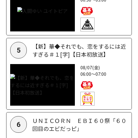
【新】華◆それでも、恋をするには近
5
すぎる＃１[字]【日本初放送】
08/07(金)
06:00～07:00
ＵＮＩＣＯＲＮ ＥＢＩ６０祭「６０
6
回目のエビだっピ」