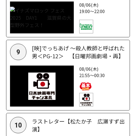
08/06(木)
19:00～22:00
[映]でっちあげ ～殺人教師と呼ばれた
9
男＜PG-12＞ 【日曜邦画劇場・再】
08/06(木)
21:55～00:30
ラストレター【松たか子 広瀬すず出
10
演】