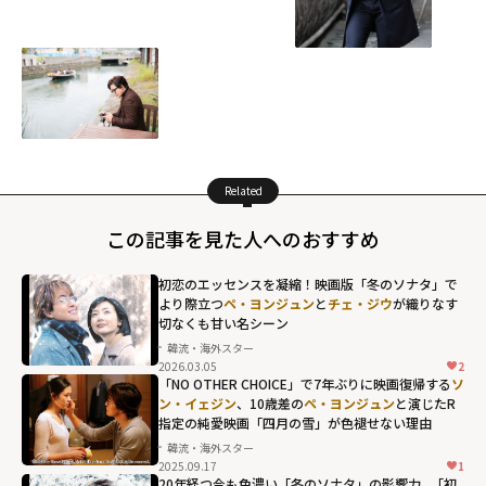
Related
この記事を見た人へのおすすめ
初恋のエッセンスを凝縮！映画版「冬のソナタ」で
より際立つ
ペ・ヨンジュン
と
チェ・ジウ
が織りなす
切なくも甘い名シーン
韓流・海外スター
2026.03.05
2
「NO OTHER CHOICE」で7年ぶりに映画復帰する
ソ
ン・イェジン
、10歳差の
ペ・ヨンジュン
と演じたR
指定の純愛映画「四月の雪」が色褪せない理由
韓流・海外スター
2025.09.17
1
20年経つ今も色濃い「冬のソナタ」の影響力...「初