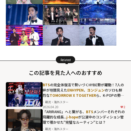
Related
この記事を見た人へのおすすめ
BTS
の完全体復活で勢いづくHYBE勢が躍動！7人の
絆が垣間見えた
ENHYPEN
、
ヨンジュン
のソロも鮮
烈な
TOMORROW X TOGETHER
ら、K-POPの勢い
を象徴する"国立競技場"の熱狂
韓流・海外スター
2026.04.20
2
「ARIRANG」へと繋がる、
BTS
メンバーそれぞれの
飛躍的な成長...
j-hope
が公演中のコンディション管
理で覗かせた"完璧なルーティン"とは？
韓流・海外スター