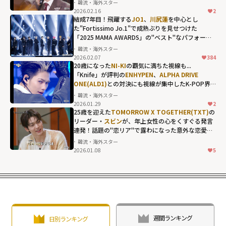
韓流・海外スター
2026.02.16
2
10CMだからこそ
結成7年目！飛躍する
JO1
、
川尻蓮
を中心とし
のマッチング！
た"Fortissimo Jo.1"で成熟ぶりを見せつけた
「2025 MAMA AWARDS」の"ベスト"なパフォーマ
「イカゲーム」
ンス
韓流・海外スター
の
イム・シワ
2026.02.07
384
ン
、
ヨンジュン
20歳になった
NI-KI
の覇気に満ちた視線も...
「Knife」が評判の
ENHYPEN
、
ALPHA DRIVE
(TOMORROW X
ONE(ALD1)
との対決にも視線が集中したK-POP界
TOGETHER)
らが
隈の首位争い
韓流・海外スター
顔を揃えた
2026.01.29
2
「THE
25歳を迎えた
TOMORROW X TOGETHER(TXT)
の
リーダー・
スビン
が、年上女性の心をくすぐる発言
SEASONS」年末
連発！話題の"恋リア"で露わになった意外な恋愛傾
特番"
向も...
韓流・海外スター
width="304"
2026.01.08
5
height="203"
loading="lazy"
fetchpriority="h
igh">
週間ランキング
日別ランキング