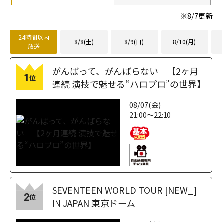
※
8/7
更新
24時間以内
8/8(土)
8/9(日)
8/10(月)
放送
がんばって、がんばらない 【2ヶ月
1
位
連続 演技で魅せる“ハロプロ”の世界】
08/07(金)
21:00～22:10
SEVENTEEN WORLD TOUR [NEW_]
2
位
IN JAPAN 東京ドーム