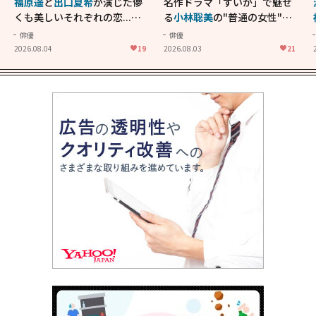
福原遥
と
出口夏希
が演じた儚
名作ドラマ「すいか」で魅せ
くも美しいそれぞれの恋...生
る
小林聡美
の"普通の女性"が
きることの尊さを教えてくれ
大人に刺さる...映画「かもめ
俳優
俳優
た映画「あの花が咲く丘で、
食堂」にも通じる静かな芝居
2026.08.04
19
2026.08.03
21
君とまた出会えたら。」