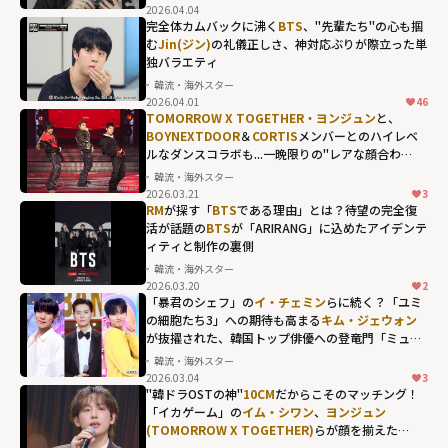
2026.04.04
完全体カムバックに沸く
BTS
、"先輩たち"の心も掴
む
Jin(ジン)
の礼儀正しさ、神対応ぶりが際立った単
独バラエティ
韓流・海外スター
2026.04.01
46
Jin(ジン)の礼儀
TOMORROW X TOGETHER・ヨンジュン
と、
正しさ、神対応
BOYNEXTDOOR
＆
CORTIS
メンバーとのハイレベ
ルなダンスコラボも...一晩限りの"レアな顔合わ
ぶりが際立った
せ"が熱狂を呼んだ「2025 MBC歌謡大祭典」
韓流・海外スター
単独バラエティ"
2026.03.21
3
width="304"
RM
が探す「
BTS
である理由」とは？待望の完全復
活が話題の
BTS
が「ARIRANG」に込めたアイデンテ
height="203"
ィティと制作の裏側
loading="lazy"
韓流・海外スター
fetchpriority="h
2026.03.20
2
igh">
「暴君のシェフ」の
イ・チェミン
らに続く？「ユミ
の細胞たち3」への期待も高まる
キム・ジェウォン
が抜擢された、韓国トップ俳優への登竜門「ミュー
ジックバンク」の歴代MC
韓流・海外スター
2026.03.04
3
"韓ドラOSTの神"
10CM
だからこそのマッチング！
「イカゲーム」の
イム・シワン
、
ヨンジュン
(TOMORROW X TOGETHER)
らが顔を揃えた
「THE SEASONS」年末特番