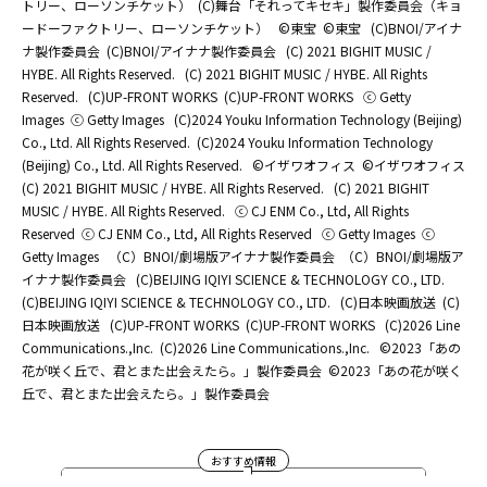
トリー、ローソンチケット）
(C)舞台「それってキセキ」製作委員会（キョ
ードーファクトリー、ローソンチケット）
©東宝
©東宝
(C)BNOI/アイナ
ナ製作委員会
(C)BNOI/アイナナ製作委員会
(C) 2021 BIGHIT MUSIC /
HYBE. All Rights Reserved.
(C) 2021 BIGHIT MUSIC / HYBE. All Rights
Reserved.
(C)UP-FRONT WORKS
(C)UP-FRONT WORKS
ⓒ Getty
Images
ⓒ Getty Images
(C)2024 Youku Information Technology (Beijing)
Co., Ltd. All Rights Reserved.
(C)2024 Youku Information Technology
(Beijing) Co., Ltd. All Rights Reserved.
©イザワオフィス
©イザワオフィス
(C) 2021 BIGHIT MUSIC / HYBE. All Rights Reserved.
(C) 2021 BIGHIT
MUSIC / HYBE. All Rights Reserved.
ⓒ CJ ENM Co., Ltd, All Rights
Reserved
ⓒ CJ ENM Co., Ltd, All Rights Reserved
ⓒ Getty Images
ⓒ
Getty Images
（C）BNOI/劇場版アイナナ製作委員会
（C）BNOI/劇場版ア
イナナ製作委員会
(C)BEIJING IQIYI SCIENCE & TECHNOLOGY CO., LTD.
(C)BEIJING IQIYI SCIENCE & TECHNOLOGY CO., LTD.
(C)日本映画放送
(C)
日本映画放送
(C)UP-FRONT WORKS
(C)UP-FRONT WORKS
(C)2026 Line
Communications.,Inc.
(C)2026 Line Communications.,Inc.
©2023「あの
花が咲く丘で、君とまた出会えたら。」製作委員会
©2023「あの花が咲く
丘で、君とまた出会えたら。」製作委員会
おすすめ情報