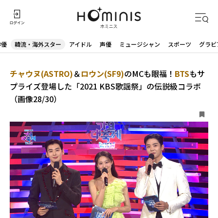
俳優
韓流・海外スター
アイドル
声優
ミュージシャン
スポーツ
グラビ
チャウヌ(ASTRO)
＆
ロウン(SF9)
のMCも眼福！
BTS
もサ
プライズ登場した「2021 KBS歌謡祭」の伝説級コラボ
（画像28/30）