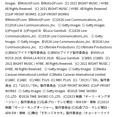
Images
©MotoGP.com
©MotoGP.com
(C) 2021 BIGHIT MUSIC / HYBE.
All Rights Reserved.
(C) 2021 BIGHIT MUSIC / HYBE. All Rights Reserved.
(C)UP-FRONT WORKS
(C)UP-FRONT WORKS
©MotoGP.com
©MotoGP.com
(C)2026 Line Communications.,Inc.
(C)2026 Line Communications.,Inc.
ⓒ Getty Images
ⓒ Getty Images
(c)Project III
(c)Project III
©Luca Gambuti
(C)2026 Line
Communications.,Inc.
(C)2026 Line Communications.,Inc.
ⓒ Getty
Images
ⓒ Getty Images
©2026 Line Communications.,Inc.
©2026 Line
Communications.,Inc.
(C) Ultimate Productions
(C) Ultimate Productions
(C)BNOI/アイナナ製作委員会
(C)BNOI/アイナナ製作委員会
©️VIVA LA
ROCK 2026
©️VIVA LA ROCK 2026
©Luca Gambuti
(C)KBS
(C)KBS
(C)
2021 BIGHIT MUSIC / HYBE. All Rights Reserved.
(C) 2021 BIGHIT MUSIC /
HYBE. All Rights Reserved.
ⓒ Getty Images
ⓒ Getty Images
(C)Media
Caravan International Limited
(C)Media Caravan International Limited
(C)ABC
(C)ABC
(C) MBC PLUS
(C) MBC PLUS
(C)「2019 L♡DK」製作委
員会
(C)「2019 L♡DK」製作委員会
(C)UP-FRONT WORKS
(C)UP-FRONT
WORKS
ⓒ Getty Images
ⓒ Getty Images
©2026 TAKE SHOBO
CO.,LTD.
©2026 TAKE SHOBO CO.,LTD.
(C)2023 映画「ギーツ・キングオ
ージャー」製作委員会 (C)石森プロ・テレビ朝日・ADK EM・東映
(C)2023
映画「ギーツ・キングオージャー」製作委員会 (C)石森プロ・テレビ朝日・
ADK EM・東映
(C)舞台「それってキセキ」製作委員会（キョードーファク