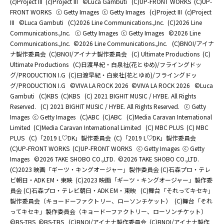
(c)Project III
(c)Project III
©Luca Gambuti
(C)UP-FRONT WORKS
(C)UP-
FRONT WORKS
ⓒ Getty Images
ⓒ Getty Images
(c)Project III
(c)Project
III
©Luca Gambuti
(C)2026 Line Communications.,Inc.
(C)2026 Line
Communications.,Inc.
ⓒ Getty Images
ⓒ Getty Images
©2026 Line
Communications.,Inc.
©2026 Line Communications.,Inc.
(C)BNOI/アイナ
ナ製作委員会
(C)BNOI/アイナナ製作委員会
(C) Ultimate Productions
(C)
Ultimate Productions
(C)日渡早紀・白泉社(花とゆめ)/フライングドッ
グ/PRODUCTION I.G
(C)日渡早紀・白泉社(花とゆめ)/フライングドッ
グ/PRODUCTION I.G
©️VIVA LA ROCK 2026
©️VIVA LA ROCK 2026
©Luca
Gambuti
(C)KBS
(C)KBS
(C) 2021 BIGHIT MUSIC / HYBE. All Rights
Reserved.
(C) 2021 BIGHIT MUSIC / HYBE. All Rights Reserved.
ⓒ Getty
Images
ⓒ Getty Images
(C)ABC
(C)ABC
(C)Media Caravan International
Limited
(C)Media Caravan International Limited
(C) MBC PLUS
(C) MBC
PLUS
(C)「2019 L♡DK」製作委員会
(C)「2019 L♡DK」製作委員会
(C)UP-FRONT WORKS
(C)UP-FRONT WORKS
ⓒ Getty Images
ⓒ Getty
Images
©2026 TAKE SHOBO CO.,LTD.
©2026 TAKE SHOBO CO.,LTD.
(C)2023 映画「ギーツ・キングオージャー」製作委員会 (C)石森プロ・テレ
ビ朝日・ADK EM・東映
(C)2023 映画「ギーツ・キングオージャー」製作委
員会 (C)石森プロ・テレビ朝日・ADK EM・東映
(C)舞台「それってキセキ」
製作委員会（キョードーファクトリー、ローソンチケット）
(C)舞台「それ
ってキセキ」製作委員会（キョードーファクトリー、ローソンチケット）
©BS-TBS
©BS-TBS
(C)BNOI/アイナナ製作委員会
(C)BNOI/アイナナ製作