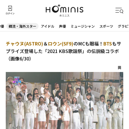
俳優
韓流・海外スター
アイドル
声優
ミュージシャン
スポーツ
グラビ
チャウヌ(ASTRO)
＆
ロウン(SF9)
のMCも眼福！
BTS
もサ
プライズ登場した「2021 KBS歌謡祭」の伝説級コラボ
（画像6/30）