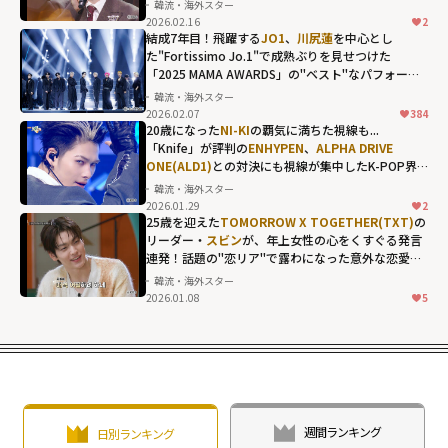
韓流・海外スター
2026.02.16
2
10CMだからこそ
結成7年目！飛躍する
JO1
、
川尻蓮
を中心とし
のマッチング！
た"Fortissimo Jo.1"で成熟ぶりを見せつけた
「2025 MAMA AWARDS」の"ベスト"なパフォーマ
「イカゲーム」
ンス
韓流・海外スター
の
イム・シワ
2026.02.07
384
ン
、
ヨンジュン
20歳になった
NI-KI
の覇気に満ちた視線も...
「Knife」が評判の
ENHYPEN
、
ALPHA DRIVE
(TOMORROW X
ONE(ALD1)
との対決にも視線が集中したK-POP界
TOGETHER)
らが
隈の首位争い
韓流・海外スター
顔を揃えた
2026.01.29
2
「THE
25歳を迎えた
TOMORROW X TOGETHER(TXT)
の
リーダー・
スビン
が、年上女性の心をくすぐる発言
SEASONS」年末
連発！話題の"恋リア"で露わになった意外な恋愛傾
特番"
向も...
韓流・海外スター
width="304"
2026.01.08
5
height="203"
loading="lazy"
fetchpriority="h
igh">
週間ランキング
日別ランキング