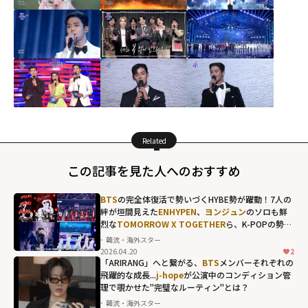
Related
この記事を見た人へのおすすめ
BTS
の完全体復活で勢いづくHYBE勢が躍動！7人の
絆が垣間見えた
ENHYPEN
、
ヨンジュン
のソロも鮮
烈な
TOMORROW X TOGETHER
ら、K-POPの勢い
を象徴する"国立競技場"の熱狂
韓流・海外スター
2026.04.20
2
「ARIRANG」へと繋がる、
BTS
メンバーそれぞれの
飛躍的な成長...
j-hope
が公演中のコンディション管
理で覗かせた"完璧なルーティン"とは？
韓流・海外スター