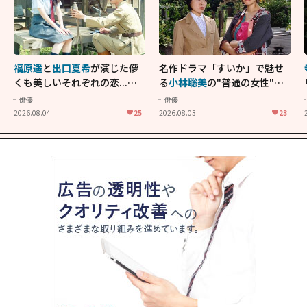
福原遥
と
出口夏希
が演じた儚
名作ドラマ「すいか」で魅せ
くも美しいそれぞれの恋...生
る
小林聡美
の"普通の女性"が
きることの尊さを教えてくれ
大人に刺さる...映画「かもめ
俳優
俳優
た映画「あの花が咲く丘で、
食堂」にも通じる静かな芝居
2026.08.04
25
2026.08.03
23
君とまた出会えたら。」