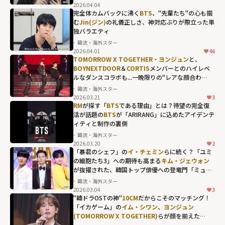
2026.04.04
完全体カムバックに沸く
BTS
、"先輩たち"の心も掴
む
Jin(ジン)
の礼儀正しさ、神対応ぶりが際立った単
独バラエティ
韓流・海外スター
2026.04.01
46
Jin(ジン)の礼儀
TOMORROW X TOGETHER・ヨンジュン
と、
正しさ、神対応
BOYNEXTDOOR
＆
CORTIS
メンバーとのハイレベ
ルなダンスコラボも...一晩限りの"レアな顔合わ
ぶりが際立った
せ"が熱狂を呼んだ「2025 MBC歌謡大祭典」
韓流・海外スター
単独バラエティ"
2026.03.21
3
width="304"
RM
が探す「
BTS
である理由」とは？待望の完全復
活が話題の
BTS
が「ARIRANG」に込めたアイデンテ
height="203"
ィティと制作の裏側
loading="lazy"
韓流・海外スター
fetchpriority="h
2026.03.20
2
igh">
「暴君のシェフ」の
イ・チェミン
らに続く？「ユミ
の細胞たち3」への期待も高まる
キム・ジェウォン
が抜擢された、韓国トップ俳優への登竜門「ミュー
ジックバンク」の歴代MC
韓流・海外スター
2026.03.04
3
"韓ドラOSTの神"
10CM
だからこそのマッチング！
「イカゲーム」の
イム・シワン
、
ヨンジュン
(TOMORROW X TOGETHER)
らが顔を揃えた
「THE SEASONS」年末特番