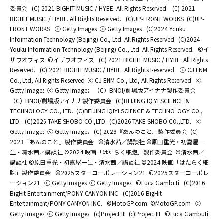
委員会
(C) 2021 BIGHIT MUSIC / HYBE. All Rights Reserved.
(C) 2021
BIGHIT MUSIC / HYBE. All Rights Reserved.
(C)UP-FRONT WORKS
(C)UP-
FRONT WORKS
ⓒ Getty Images
ⓒ Getty Images
(C)2024 Youku
Information Technology (Beijing) Co., Ltd. All Rights Reserved.
(C)2024
Youku Information Technology (Beijing) Co., Ltd. All Rights Reserved.
©イ
ザワオフィス
©イザワオフィス
(C) 2021 BIGHIT MUSIC / HYBE. All Rights
Reserved.
(C) 2021 BIGHIT MUSIC / HYBE. All Rights Reserved.
ⓒ CJ ENM
Co., Ltd, All Rights Reserved
ⓒ CJ ENM Co., Ltd, All Rights Reserved
ⓒ
Getty Images
ⓒ Getty Images
（C）BNOI/劇場版アイナナ製作委員会
（C）BNOI/劇場版アイナナ製作委員会
(C)BEIJING IQIYI SCIENCE &
TECHNOLOGY CO., LTD.
(C)BEIJING IQIYI SCIENCE & TECHNOLOGY CO.,
LTD.
(C)2026 TAKE SHOBO CO.,LTD.
(C)2026 TAKE SHOBO CO.,LTD.
ⓒ
Getty Images
ⓒ Getty Images
(C) 2023『あんのこと』製作委員会
(C)
2023『あんのこと』製作委員会
©清水茜／講談社 ©原田重光・初嘉屋一
生・清水茜／講談社 ©2024 映画「はたらく細胞」製作委員会
©清水茜／
講談社 ©原田重光・初嘉屋一生・清水茜／講談社 ©2024 映画「はたらく細
胞」製作委員会
©2025スターコーポレーション21
©2025スターコーポレ
ーション21
ⓒ Getty Images
ⓒ Getty Images
©Luca Gambuti
(C)2016
BigHit Entertainment/PONY CANYON INC.
(C)2016 BigHit
Entertainment/PONY CANYON INC.
©MotoGP.com
©MotoGP.com
ⓒ
Getty Images
ⓒ Getty Images
(c)Project III
(c)Project III
©Luca Gambuti